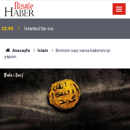
Biyoloji profesörünün parmağının ucunda niçin göz
21:18
yok?
Anasayfa
İslam
Birinizin saçı varsa bakımını iyi
yapsın