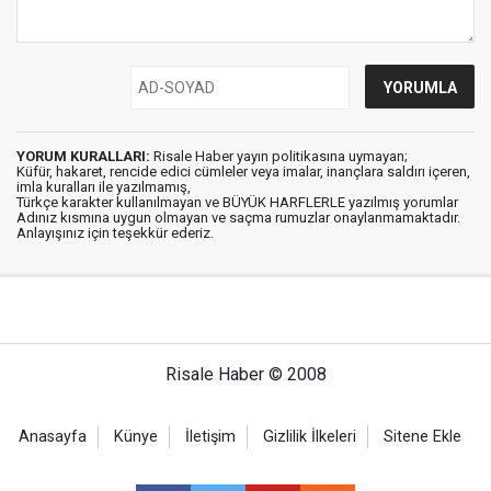
YORUM KURALLARI:
Risale Haber yayın politikasına uymayan;
Küfür, hakaret, rencide edici cümleler veya imalar, inançlara saldırı içeren,
imla kuralları ile yazılmamış,
Türkçe karakter kullanılmayan ve BÜYÜK HARFLERLE yazılmış yorumlar
Adınız kısmına uygun olmayan ve saçma rumuzlar onaylanmamaktadır.
Anlayışınız için teşekkür ederiz.
Risale Haber © 2008
Anasayfa
Künye
İletişim
Gizlilik İlkeleri
Sitene Ekle