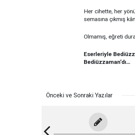
Her cihette, her yönüy
semasına çıkmış kâmi
Olmamış, eğreti duran
Eserleriyle Bediüz
Bediüzzaman’dı…
Önceki ve Sonraki Yazılar