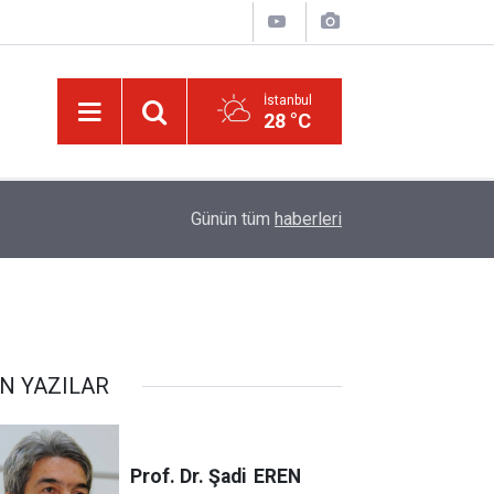
İstanbul
28 °C
Ağustos ayında gökyüzünde iki tutulma ve Pers
09:31
Günün tüm
haberleri
yaşanacak
N YAZILAR
Prof. Dr. Şadi
EREN