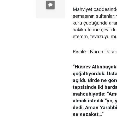
Mahviyet caddesinde
semasının sultanları
kuru çubuğunda aranı
hakikatlerine çevirdi
etemm, tevazuyu mut
Risale-i Nurun ilk ta
“Hüsrev Altınbaşak i
çoğaltıyorduk. Üstad
açıldı. Birde ne gör
tepsisinde iki bard
mahcubiyetle: “Aman
almak istedik “yo,
dedi. Aman Yarabbi
ne nezaket…”