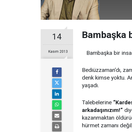
Bambaşka b
14
Kasım 2013
Bambaşka bir insan
Bediüzzaman’dı, zama
denk kimse yoktu. Am
yaşadı.
Talebelerine
“Kardeş
arkadaşınızım!”
diy
kazanmaktan öldürüc
hürmet zamanı değil,