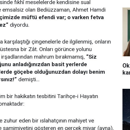
inde fıkhî meselelerde kendisine sual
de emsalsiz olan Bediüzzaman, Ahmet Hamdi
İçimizde müftü efendi var; o varken fetva
ez”
diyordu.
karşılaştığı çingenelerle de ilgilenmiş, onların
üstesna bir Zât. Onları görünce yolunu
u irşadlarından mahrum bırakmamış,
“Siz
ğunu anladığınızdan basit yerlerde
Ok
zlerde göçebe olduğunuzdan dolayı benim
ka
sınız!”
demişti…
 bir hakikatın tesbitini Tarihçe-i Hayatın
pmaktadır:
de zuhur eden bir ıslahatçının mahiyet ve
ve samimiyetini gösteren en gerçek miyar (ayna),