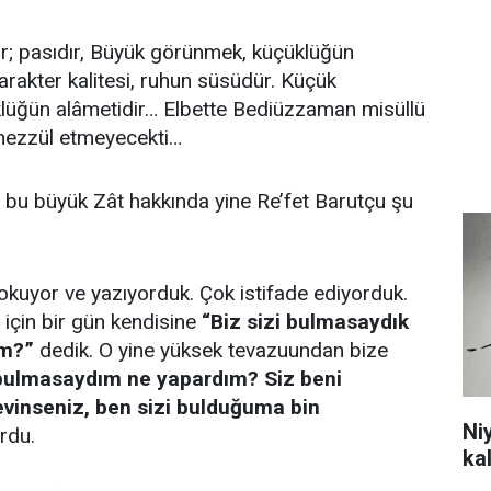
urur; pasıdır, Büyük görünmek, küçüklüğün
arakter kalitesi, ruhun süsüdür. Küçük
lüğün alâmetidir… Elbette Bediüzzaman misüllü
enezzül etmeyecekti…
 bu büyük Zât hakkında yine Re’fet Barutçu şu
 okuyor ve yazıyorduk. Çok istifade ediyorduk.
 için bir gün kendisine
“Biz sizi bulmasaydık
ım?”
dedik. O yine yüksek tevazuundan bize
 bulmasaydım ne yapardım? Siz beni
evinseniz, ben sizi bulduğuma bin
Ni
rdu.
ka