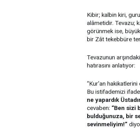
Kibir; kalbin kiri, g
alâmetidir. Tevazu; k
görünmek ise, büyük
bir Zât tekebbüre t
Tevazunun arşındaki
hatırasını anlatıyor:
“Kur’an hakikatlerini
Bu istifademizi ifade
ne yapardık Üstad
cevaben:
“Ben sizi
bulduğunuza, bir s
sevinmeliyim!”
diyo