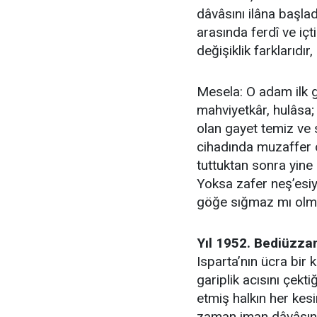
dâvâsını ilâna başla
arasında ferdî ve içt
değişiklik farklarıdır,
Mesela: O adam ilk g
mahviyetkâr, hulâsa;
olan gayet temiz ve 
cihadında muzaffer o
tuttuktan sonra yine
Yoksa zafer neş’esiy
göğe sığmaz mı olm
Yıl 1952. Bediüzz
Isparta’nın ücra bir k
gariplik acısını çekti
etmiş halkın her kes
zaman iman dâvâsınd