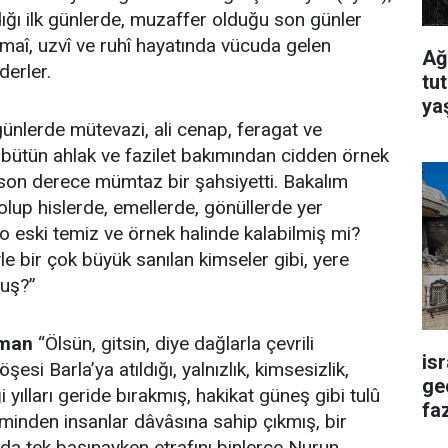
dığı ilk günlerde, muzaffer olduğu son günler
imaî, uzvî ve ruhî hayatında vücuda gelen
Ağ
 derler.
tu
ya
ünlerde mütevazi, ali cenap, feragat ve
 bütün ahlak ve fazilet bakımından cidden örnek
son derece mümtaz bir şahsiyetti. Bakalım
lup hislerde, emellerde, gönüllerde yer
 o eski temiz ve örnek halinde kalabilmiş mi?
le bir çok büyük sanılan kimseler gibi, yere
uş?”
aman
“Ölsün, gitsin, diye dağlarla çevrili
is
öşesi Barla’ya atıldığı, yalnızlık, kimsesizlik,
ge
ği yılları geride bırakmış, hakikat güneş gibi tulû
faz
iminden insanlar dâvâsına sahip çıkmış, bir
a tek başınayken etrafını binlerce Nurun