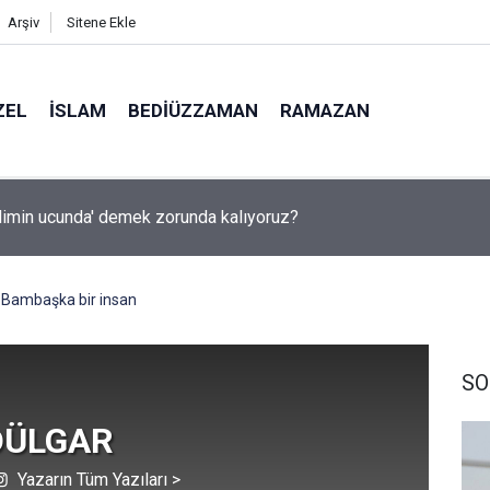
Arşiv
Sitene Ekle
ZEL
İSLAM
BEDIÜZZAMAN
RAMAZAN
ında yapay zeka ile kopyaya karşı sözlü savunma şartı getirdiler
Bambaşka bir insan
SO
 DÜLGAR
Yazarın Tüm Yazıları >