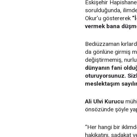
Eskişehir Hapishanes
sorulduğunda, ilim
Okur’u göstererek
“
vermek bana düşm
Bediüzzaman kırlarda 
da gönlüne girmiş m
değiştirmemiş, nurl
dünyanın fani oldu
oturuyorsunuz. Si
meslektaşım sayılır
Ali Ulvi Kurucu
mühim
önsözünde şöyle ya
“Her hangi bir iklim
hakikatını, sadakat 