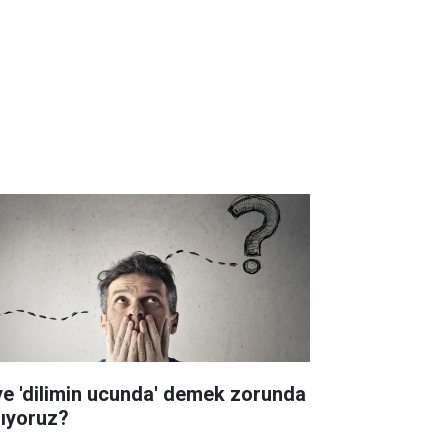
ye 'dilimin ucunda' demek zorunda
lıyoruz?