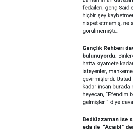
fedaileri, genç Sai
hiçbir şey kaybetmem
nispet etmemiş, ne 
görülmemişti…
Gençlik Rehberi da
bulunuyordu.
Binler
hatta kıyamete kadar
isteyenler, mahkeme
çevirmişlerdi. Üstad
kadar insan burada n
heyecan, “Efendim bu
gelmişler!” diye ceva
Bediüzzaman ise sa
eda ile “Acaib!” d