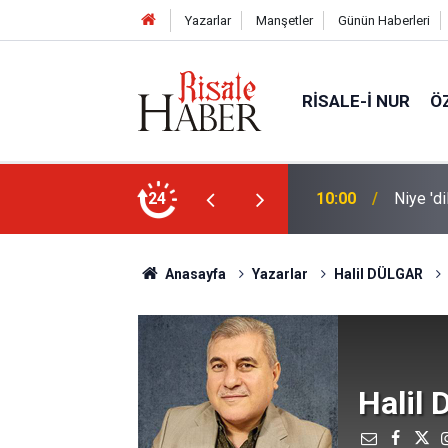
Yazarlar
Manşetler
Günün Haberleri
RISALE-I NUR
Ö
unda kalıyoruz?
24
09:45
Okullar
Anasayfa
Yazarlar
Halil DÜLGAR
Halil