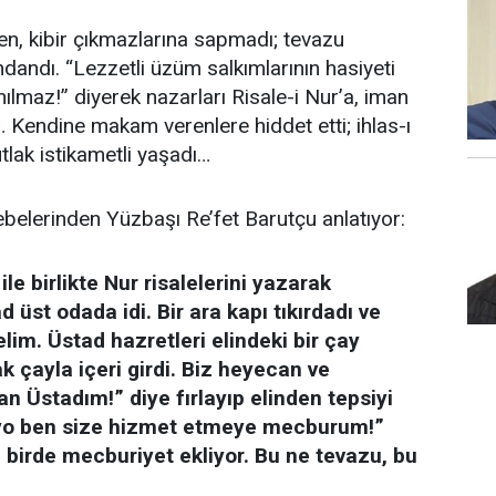
n, kibir çıkmazlarına sapmadı; tevazu
ndandı. “Lezzetli üzüm salkımlarının hasiyeti
lmaz!” diyerek nazarları Risale-i Nur’a, iman
… Kendine makam verenlere hiddet etti; ihlas-ı
lak istikametli yaşadı…
lebelerinden Yüzbaşı Re’fet Barutçu anlatıyor:
le birlikte Nur risalelerini yazarak
 üst odada idi. Bir ara kapı tıkırdadı ve
elim. Üstad hazretleri elindeki bir çay
ak çayla içeri girdi. Biz heyecan ve
 Üstadım!” diye fırlayıp elinden tepsiyi
 yo ben size hizmet etmeye mecburum!”
 birde mecburiyet ekliyor. Bu ne tevazu, bu