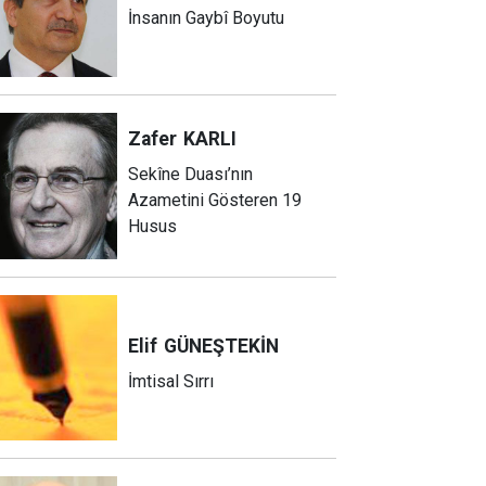
İnsanın Gaybî Boyutu
Zafer
KARLI
Sekîne Duası’nın
Azametini Gösteren 19
Husus
Elif
GÜNEŞTEKİN
İmtisal Sırrı