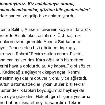
a inanmıyoruz. Biz anlatamayız amma,
sana da anlatsınlar, gözüne bile göstersinler”
dershanemize gelip bize anlatmışlardı.
nip Salihli, Alaşehir civarının köylerini tarardık.
elerde Risale okur, anlatırdık. Üst başımız
 onların evine giderdik. Annesi
Sıdıka
anne
ydi. Pencereden bizi görünce dış kapıyı
i almazdı. Rahmi “Benim sultan anam. Ellerini,
ana canımı veririm. Kara oğulların hizmetten
erini hayırla doldurdular. Aç kapıyı…” gibi sözler
. Kadıncağız ağlayarak kapıyı açar, Rahmi
nesinin ayaklarını öpüverir, onu iyice ağlatırdı.
tün üstümüzdekileri yıkar, ütüler bizi tekrar
üstündeki kitapları koyduğumuz heybeyi de
 eve öyle giderdim. Hak ettiğim fırçamı yer, ama
anne-babamı ikna etmeyi başarırdım. Tekrar