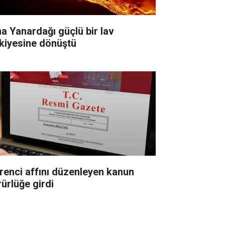
na Yanardağı güçlü bir lav
skiyesine dönüştü
renci affını düzenleyen kanun
rürlüğe girdi