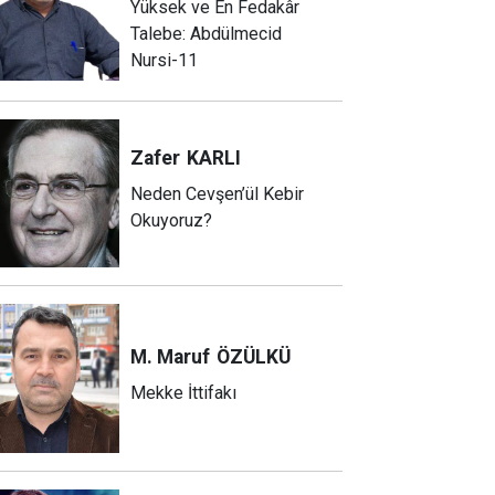
Yüksek ve En Fedakâr
Talebe: Abdülmecid
Nursi-11
Zafer
KARLI
Neden Cevşen’ül Kebir
Okuyoruz?
M. Maruf
ÖZÜLKÜ
Mekke İttifakı