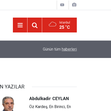
İstanbul
25 °C
08:57
Etna Yanardağı güçlü bir lav fıskiyesine dönüştü
Günün tüm
haberleri
N YAZILAR
Abdulkadir
CEYLAN
Öz Kardeş, En Birinci, En