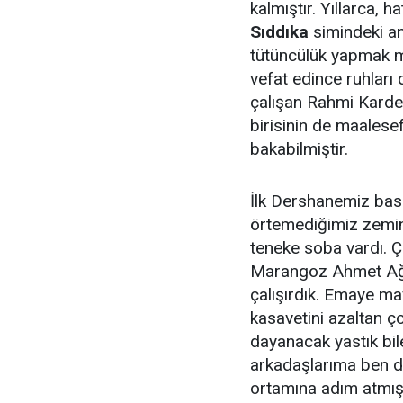
kalmıştır. Yıllarca, h
Sıddıka
simindeki an
tütüncülük yapmak me
vefat edince ruhları
çalışan Rahmi Karde
birisinin de maalese
bakabilmiştir.
İlk Dershanemiz basit
örtemediğimiz zemin
teneke soba vardı. Ça
Marangoz Ahmet Ağab
çalışırdık. Emaye m
kasavetini azaltan ço
dayanacak yastık bil
arkadaşlarıma ben de
ortamına adım atmış