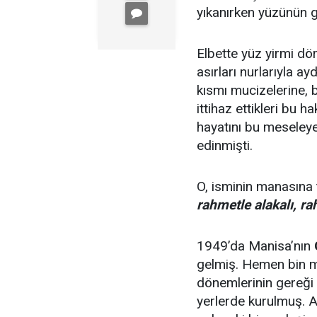
yıkanırken yüzünün 
Elbette yüz yirmi dö
asırları nurlarıyla ay
kısmı mucizelerine, 
ittihaz ettikleri bu 
hayatını bu meseleye
edinmişti.
O, isminin manasına
rahmetle alakalı, r
1949’da Manisa’nın
gelmiş. Hemen bin m
dönemlerinin gereği 
yerlerde kurulmuş. A