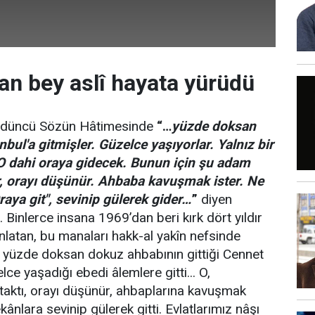
n bey aslî hayata yürüdü
rdüncü Sözün Hâtimesinde
“…
yüzde doksan
bul'a gitmişler. Güzelce yaşıyorlar. Yalnız bir
O dahi oraya gidecek. Bunun için şu adam
r, orayı düşünür. Ahbaba kavuşmak ister. Ne
raya git", sevinip gülerek gider…
”
diyen
 Binlerce insana 1969’dan beri kırk dört yıldır
anlatan, bu manaları hakk-al yakîn nefsinde
k yüzde doksan dokuz ahbabının gittiği Cennet
lce yaşadığı ebedi âlemlere gitti... O,
taktı, orayı düşünür, ahbaplarına kavuşmak
kânlara sevinip gülerek gitti. Evlatlarımız nâşı