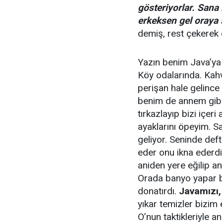
gösteriyorlar. San
erkeksen gel oraya 
demiş, rest çekerek 
Yazın benim Java’ya bi
Köy odalarında. Kahv
perişan hale gelince
benim de annem gibi
tırkazlayıp bizi içer
ayaklarını öpeyim. S
geliyor. Seninde deft
eder onu ikna ederdi
aniden yere eğilip an
Orada banyo yapar bü
donatırdı.
Javamızı,
yıkar temizler bizim
O’nun taktikleriyle 