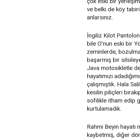
çok eski bir yerleşim
ve belki de köy tab
anlarsınız.
İngiliz Kilot Pantolo
bile O’nun eski bir Y
zeminlerde, bozulma
başarmış bir silsil
Java motosikletle def
hayatımızı adadığım
çalışmıştık. Hala Sal
kesilin piliçleri bıra
sofilikle itham edip
kurtulamadık.
Rahmi Beyin hayatı 
kaybetmiş, diğer dör