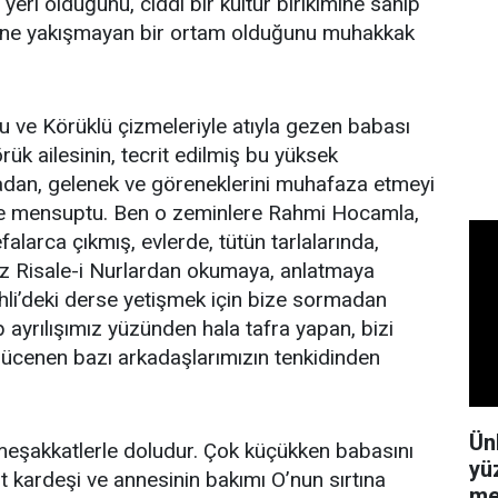
 yeri olduğunu, ciddi bir kültür birikimine sahip
irine yakışmayan bir ortam olduğunu muhakkak
nu ve Körüklü çizmeleriyle atıyla gezen babası
örük ailesinin, tecrit edilmiş bu yüksek
dan, gelenek ve göreneklerini muhafaza etmeyi
eye mensuptu. Ben o zeminlere Rahmi Hocamla,
alarca çıkmış, evlerde, tütün tarlalarında,
ız Risale-i Nurlardan okumaya, anlatmaya
ihli’deki derse yetişmek için bize sormadan
kıp ayrılışımız yüzünden hala tafra yapan, bizi
 gücenen bazı arkadaşlarımızın tenkidinden
Ün
meşakkatlerle doludur. Çok küçükken babasını
yü
t kardeşi ve annesinin bakımı O’nun sırtına
me