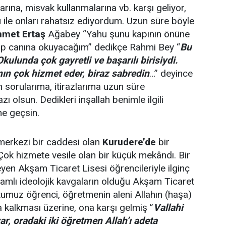
larına, misvak kullanmalarına vb. karşı geliyor,
ile onları rahatsız ediyordum. Uzun süre böyle
hmet Ertaş
Ağabey “Yahu şunu kapının önüne
p canına okuyacağım” dedikçe Rahmi Bey “
Bu
ulunda çok gayretli ve başarılı birisiydi.
ın çok hizmet eder, biraz sabredin
…” deyince
 sorularıma, itirazlarıma uzun süre
zı olsun. Dedikleri inşallah benimle ilgili
ne geçsin.
e merkezi bir caddesi olan
Kurudere’de
bir
ok hizmete vesile olan bir küçük mekândı. Bir
yen Akşam Ticaret Lisesi öğrencileriyle ilginç
vamlı ideolojik kavgaların olduğu Akşam Ticaret
tumuz öğrenci, öğretmenin aleni Allahın (haşa)
kalkması üzerine, ona karşı gelmiş ”
Vallahi
ar, oradaki iki öğretmen Allah’ı adeta