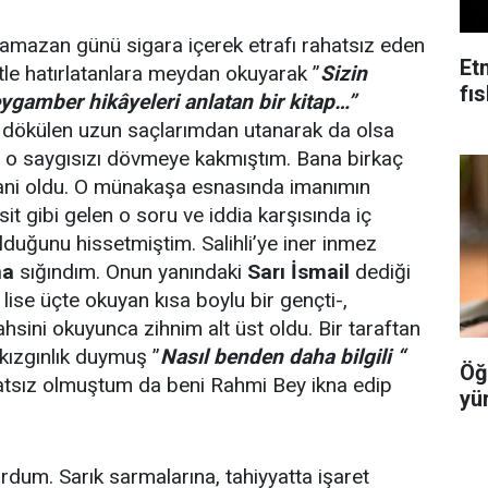
amazan günü sigara içerek etrafı rahatsız eden
Et
le hatırlatanlara meydan okuyarak ”
Sizin
fı
eygamber hikâyeleri anlatan bir kitap…”
dökülen uzun saçlarımdan utanarak da olsa
 o saygısızı dövmeye kakmıştım. Bana birkaç
mani oldu. O münakaşa esnasında imanımın
asit gibi gelen o soru ve iddia karşısında iç
duğunu hissetmiştim. Salihli’ye iner inmez
na
sığındım. Onun yanındaki
Sarı İsmail
dediği
 lise üçte okuyan kısa boylu bir gençti-,
hsini okuyunca zihnim alt üst oldu. Bir taraftan
kızgınlık duymuş ”
Nasıl benden daha bilgili “
Öğ
tsız olmuştum da beni Rahmi Bey ikna edip
yü
rdum. Sarık sarmalarına, tahiyyatta işaret