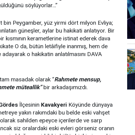
güldüğünü söylüyorlar…”
rt bin Peygamber, yüz yirmi dört milyon Evliya;
dınlatan güneşler, aylar bu hakikati anlatıyor. Bir
bir kısmının kerametlerine istinat ederek dava
hakikate O da, bütün letâifiyle inanmış, hem de
 adayarak o hakikatin anlatılmasını DAVA
 tam masadak olarak “
Rahmete mensup,
ahmete müteallik”
bir arkadaşımızdı.
Gördes
İlçesinin
Kavakyeri
Köyünde dünyaya
etreye yakın rakımdaki bu belde eski vahşet
olarak sahilden epeyce içerilerde ve sarp
ncak siz oralardaki eski evleri görseniz oranın