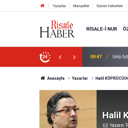
Yazarlar
Manşetler
Günün Haberleri
RISALE-I NUR
Ö
yüzünü göstermemesi dini bir mesele!
24
09:23
Ünivers
Anasayfa
Yazarlar
Halil KÖPRÜCÜO
Halil
Yazarın T