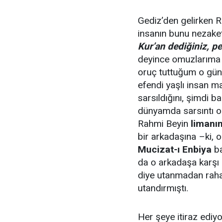
Gediz’den gelirken R
insanın bunu nezaket
Kur’an dediğiniz, p
deyince omuzlarıma 
oruç tuttuğum o gün
efendi yaşlı insan 
sarsıldığını, şimdi b
dünyamda sarsıntı ol
Rahmi Beyin
limanı
bir arkadaşına –ki, o
Mucizat-ı Enbiya
ba
da o arkadaşa karşı 
diye utanmadan raha
utandırmıştı.
Her şeye itiraz ediyo