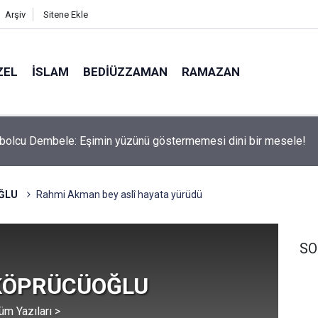
Arşiv
Sitene Ekle
ZEL
İSLAM
BEDIÜZZAMAN
RAMAZAN
ite tercihlerinde son 2 gün
ĞLU
Rahmi Akman bey aslî hayata yürüdü
SO
 KÖPRÜCÜOĞLU
üm Yazıları >