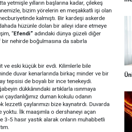
atta yetmişle yılların başlarına kadar, çilekeş
nemizle, bizim yörelerin en meşakkatli işi olan
cburiyetinde kalmıştı. Bir kardeşi askerde
 dahada hüzünle dolan bir aileyi idare etmeye
şim, “
Efendi”
adındaki dünya güzeli diğer
f bir nehirde boğulmasına da sabırla
 ve eski küçük bir evdi. Kilimlerle bile
inde duvar kenarlarında birkaç minder ve bir
Ün
y tepsisi de boyalı bir ince tenekeydi.
eyin dükkânındaki artıklarla ısınmaya
avi çaydanlığımız duman kokulu odanın
k lezzetli çaylarımızı bize kaynatırdı. Duvarda
e yoktu. İlk maaşımla o dershaneyi açan
 3-5 hasır yastık alarak onların muhabbetli
tım.