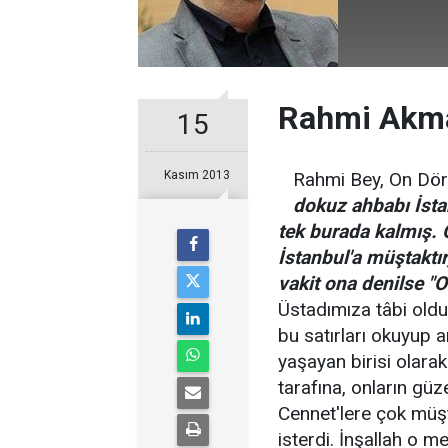
Rahmi Akma
15
Kasım 2013
Rahmi Bey, On Dö
dokuz ahbabı İstan
tek burada kalmış. 
İstanbul'a müştaktı
vakit ona denilse "O
Üstadımıza tâbi oldu.
bu satırları okuyup 
yaşayan birisi olara
tarafına, onların güze
Cennet'lere çok müş
isterdi. İnşallah o me