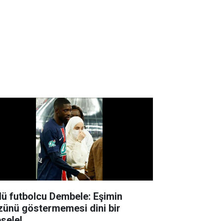
lü futbolcu Dembele: Eşimin
zünü göstermemesi dini bir
sele!