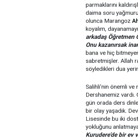
parmaklarını kaldırış
daima soru yağmuru 
olunca Marangoz
A
koyalım, dayanamayı
arkadaş Öğretmen Ok
Onu kazanırsak inan
bana ve hiç bitmeyen
sabretmişler. Allah ra
söyledikleri dua yeri
Salihli’nin önemli v
Dershanemiz vardı. Ç
gün orada ders dinle
bir olay yaşadık. De
Lisesinde bu iki dos
yokluğunu anlatmaya 
Kurudere’de bir ev v