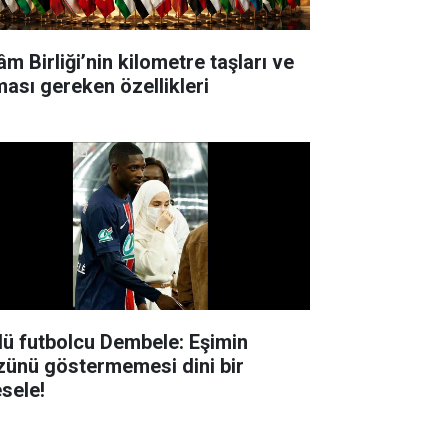
âm Birliği’nin kilometre taşları ve
ması gereken özellikleri
lü futbolcu Dembele: Eşimin
zünü göstermemesi dini bir
sele!