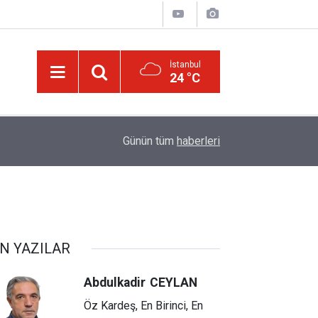
İstanbul
24 °C
10:30
İslâm Birliği’nin kilometre taşları ve olması gere
Günün tüm
haberleri
N YAZILAR
Abdulkadir
CEYLAN
Öz Kardeş, En Birinci, En