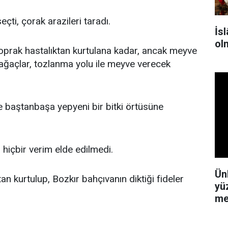
eçti, çorak arazileri taradı.
İsl
ol
 toprak hastalıktan kurtulana kadar, ancak meyve
ağaçlar, tozlanma yolu ile meyve verecek
 baştanbaşa yepyeni bir bitki örtüsüne
 hiçbir verim elde edilmedi.
Ün
tan kurtulup, Bozkır bahçıvanın diktiği fideler
yü
me