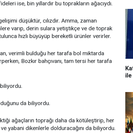
deleri ise, bin yıllardır bu toprakların ağacıydı.
gelişimi düşüktür, cılızdır. Amma, zaman
lere varıp, derin sulara yetiştikçe ve de toprak
ulunca hızlı büyüyüp bereketli ürünler verirler.
n, verimli bulduğu her tarafa bol miktarda
perken, Bozkır bahçıvanı, tam tersi her tarafa
Kat
il
 biliyordu.
lduğunu da biliyordu.
iktiği ağaçların toprağı daha da kötüleştirip, her
la ve yabani dikenlerle dolduracağını da biliyordu.