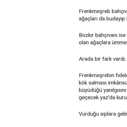
Frenkmeşreb bahçıvan
ağaçları da budayıp 
Bozkır bahçıvanı ise
olan ağaçlara ümmet
Arada bir fark vardı.
Frenkmeşrebin fidele
kök salması imkânsız
büyüdüğü yanılgısını 
geçecek yaz’da kur
Vurduğu aşılara geli