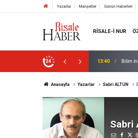
Yazarlar
Manşetler
Günün Haberleri
RISALE-I NUR
Ö
Unutulan anılar geri getirilebilir mi?
24
13:00
Katil is
Anasayfa
Yazarlar
Sabri ALTUN
Sabri