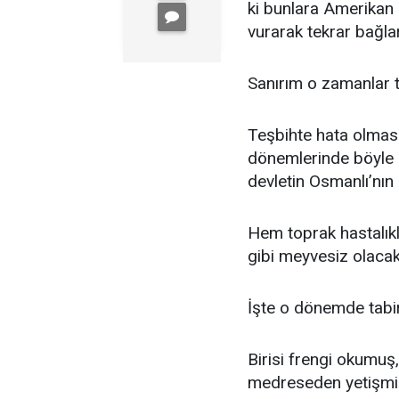
ki bunlara Amerikan 
vurarak tekrar bağl
Sanırım o zamanlar 
Teşbihte hata olması
dönemlerinde böyle b
devletin Osmanlı’nı
Hem toprak hastalıkl
gibi meyvesiz olacakt
İşte o dönemde tabiri
Birisi frengi okumuş
medreseden yetişmiş,