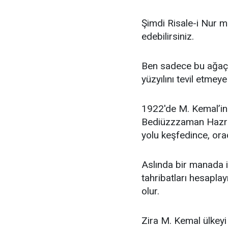
Şimdi Risale-i Nur me
edebilirsiniz.
Ben sadece bu ağaç-
yüzyılını tevil etmey
1922'de M. Kemal’in 
Bediüzzzaman Hazretl
yolu keşfedince, orad
Aslında bir manada in
tahribatları hesapla
olur.
Zira M. Kemal ülkeyi