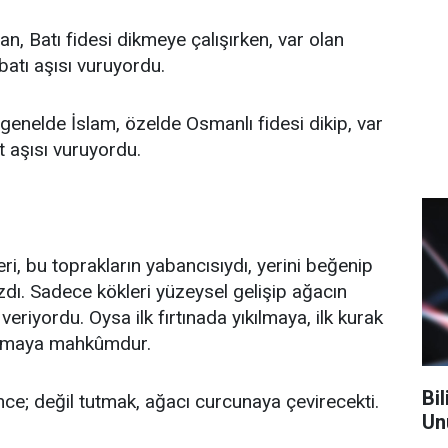
, Batı fidesi dikmeye çalışırken, var olan
batı aşısı vuruyordu.
 genelde İslam, özelde Osmanlı fidesi dikip, var
 aşısı vuruyordu.
ri, bu toprakların yabancısıydı, yerini beğenip
dı. Sadece kökleri yüzeysel gelişip ağacın
veriyordu. Oysa ilk fırtınada yıkılmaya, ilk kurak
umaya mahkûmdur.
Bi
nce; değil tutmak, ağacı curcunaya çevirecekti.
Unu