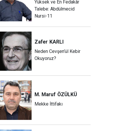
Yüksek ve En Fedakâr
Talebe: Abdülmecid
Nursi-11
Zafer
KARLI
Neden Cevşen’ül Kebir
Okuyoruz?
M. Maruf
ÖZÜLKÜ
Mekke İttifakı