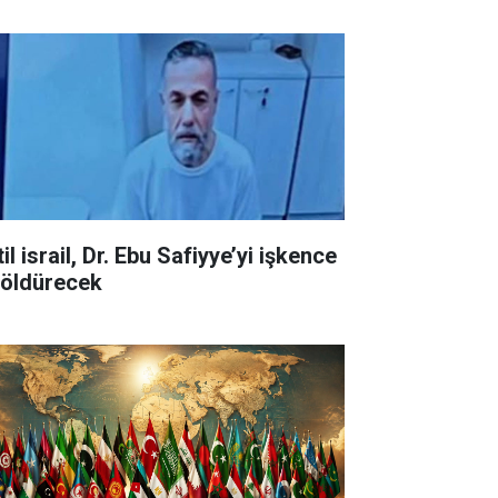
il israil, Dr. Ebu Safiyye’yi işkence
e öldürecek