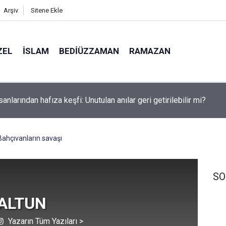
Arşiv
Sitene Ekle
ZEL
İSLAM
BEDIÜZZAMAN
RAMAZAN
rail, Dr. Ebu Safiyye’yi işkence ile öldürecek
Bahçıvanların savaşı
SO
 ALTUN
Yazarın Tüm Yazıları >