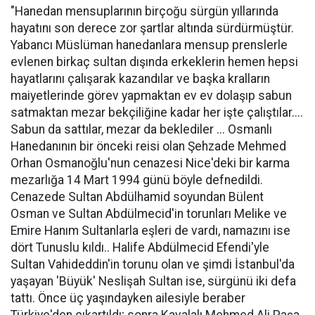
"Hanedan mensuplarının birçoğu sürgün yıllarında
hayatını son derece zor şartlar altında sürdürmüştür.
Yabancı Müslüman hanedanlara mensup prenslerle
evlenen birkaç sultan dışında erkeklerin hemen hepsi
hayatlarını çalışarak kazandılar ve başka kralların
maiyetlerinde görev yapmaktan ev ev dolaşıp sabun
satmaktan mezar bekçiliğine kadar her işte çalıştılar....
Sabun da sattılar, mezar da beklediler ... Osmanlı
Hanedanının bir önceki reisi olan Şehzade Mehmed
Orhan Osmanoğlu'nun cenazesi Nice'deki bir karma
mezarlığa 14 Mart 1994 günü böyle defnedildi.
Cenazede Sultan Abdülhamid soyundan Bülent
Osman ve Sultan Abdülmecid'in torunları Melike ve
Emire Hanım Sultanlarla eşleri de vardı, namazını ise
dört Tunuslu kıldı.. Halife Abdülmecid Efendi'yle
Sultan Vahideddin'in torunu olan ve şimdi İstanbul'da
yaşayan 'Büyük' Neslişah Sultan ise, sürgünü iki defa
tattı. Önce üç yaşındayken ailesiyle beraber