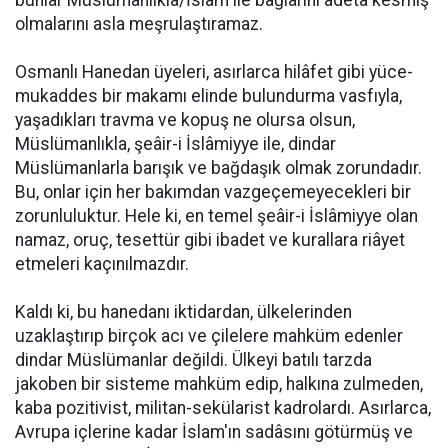
bunlar Müslümanlıkla/İslam ile bağlarını adeta kesmiş
olmalarını asla meşrulaştıramaz.
Osmanlı Hanedan üyeleri, asırlarca hilâfet gibi yüce-
mukaddes bir makamı elinde bulundurma vasfıyla,
yaşadıkları travma ve kopuş ne olursa olsun,
Müslümanlıkla, şeâir-i İslâmiyye ile, dindar
Müslümanlarla barışık ve bağdaşık olmak zorundadır.
Bu, onlar için her bakımdan vazgeçemeyecekleri bir
zorunluluktur. Hele ki, en temel şeâir-i İslâmiyye olan
namaz, oruç, tesettür gibi ibadet ve kurallara riâyet
etmeleri kaçınılmazdır.
Kaldı ki, bu hanedanı iktidardan, ülkelerinden
uzaklaştırıp birçok acı ve çilelere mahküm edenler
dindar Müslümanlar değildi. Ülkeyi batılı tarzda
jakoben bir sisteme mahküm edip, halkına zulmeden,
kaba pozitivist, militan-sekülarist kadrolardı. Asırlarca,
Avrupa içlerine kadar İslam'ın sadâsını götürmüş ve