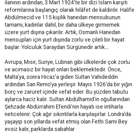
ilanının ardından, 3 Mart 1924'te bir dizi İslam karşıtı
reformlarına başlangıç olarak hilâfet de kaldırılır. Halife
Abdülmecid ve 115 kişilik hanedan mensubunun
tamamı, kadınlar dahil, bir daha ülkeye girmemek
üzere yurt dışına çıkarılır. Artık, Osmanlı Hanedan
mensupları için yurt dışında zorlu ve çileli bir hayat
başlar. Yolculuk Saraydan Sürgünedir artık...
Avrupa, Mısır, Suriye, Lübnan gibi ülkelerde çok zorlu
ve acımasız bir hayat onları beklemektedir. Önce,
Malta'ya, sonra Hicaz'a giden Sultan Vahideddin
ardından San Remo'ya yerleşir. Mayıs 1926'da bir yığın
borç ve zaruret içinde vefat eder. Bu yüzden tabutu
aylarca haciz kalır. Sultan Abdülhamid'in oğullarından
Şehzade Abdürrahim Efendi'nin hayatı ise intiharla
neticelenir. Çok ağır sıkıntılarla karşılaşırlar. Londra'da
yaşayıp son yıllarda vefat etmiş olan Fethi Sami Bey
evsiz kalır, parklarda sabahlar