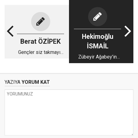
Hekimoğlu
Berat ÖZİPEK
İSMAİL
Gençler siz takmayın
Zübeyir Ağabey'in
onları!
müdafaasından
uhuvvet dersi...
YAZIYA
YORUM KAT