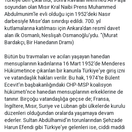
Türkiye'den çıkartıldı; sonra Kavalalı Mehmed Ali Paşa
soyundan olan Mısır Kral Naibi Prens Muhammed
Abdulmunim'le evli olduğu için 1952'deki Nasır
darbesiyle Mısır'dan sınırdışı edildi. 700. yıl
kutlamalarına katılması için Ankara'dan resmî davet
alan ilk Osmanlı, Neslişah Osmanoğlu'ydu. "(Murat
Bardakçı, Bir Hanedanın Dramı)
Bütün bu travmaları ve acıları yaşayan hanedan
mensuplarının kadınlarına 16 Mart 1952'de Menderes
Hükümetince çıkarılan bir kanunla Türkiye'ye giriş izni
ve vatandaşlık hakları verilir. Bu hak, 1974'te Bülent
Ecevit'in başbakanlığındaki CHP-MSP koalisyon
hükümeti'nce hanedan mensuplarının erkeklerine de
tanınır. Birçoğu vatandaşlığa geçse de; Fransa,
İngiltere, Mısır, Suriye ve Lübnan gibi ülkelerde kurulu
düzenleri olduğundan oralarda yaşamaya devam
ederler. Sultan Abdülhamid'in torunlarından Şehzade
Harun Efendi gibi Türkiye'ye gelenleri ise, ciddi maddi