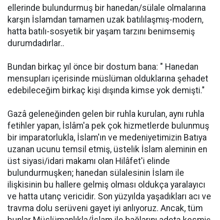
ellerinde bulundurmuş bir hanedan/sülale olmalarına
karşın İslamdan tamamen uzak batılılaşmış-modern,
hatta batılı-sosyetik bir yaşam tarzını benimsemiş
durumdadırlar..
Bundan birkaç yıl önce bir dostum bana: " Hanedan
mensupları içerisinde müslüman olduklarına şehadet
edebileceğim birkaç kişi dışında kimse yok demişti."
Gazâ geleneğinden gelen bir ruhla kurulan, aynı ruhla
fetihler yapan, İslâm'a pek çok hizmetlerde bulunmuş
bir imparatorlukla, İslam'ın ve medeniyetimizin Batıya
uzanan ucunu temsil etmiş, üstelik İslam aleminin en
üst siyasi/idari makamı olan Hilâfet'i elinde
bulundurmuşken; hanedan sülalesinin İslam ile
ilişkisinin bu hallere gelmiş olması oldukça yaralayıcı
ve hatta utanç vericidir. Son yüzyılda yaşadıkları acı ve
travma dolu serüveni gayet iyi anlıyoruz. Ancak, tüm