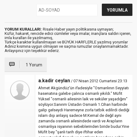
YORUM KURALLARI:
Risale Haber yayın politikasına uymayan;
Küfür, hakaret, rencide edici cümleler veya imalar, inançlara saldırı içeren,
imla kuralları ile yazılmamış,
Türkçe karakter kullanılmayan ve BÜYÜK HARFLERLE yazılmış yorumlar
Adınız kısmına uygun olmayan ve saçma rumuzlar onaylanmamaktadır.
Anlayışınız için teşekkür ederiz.
1 Yorum
a.kadir ceylan
/ 07 Nisan 2012 Cumartesi 23:13
Ahmet Akgündüz'ün ifadesiyle "Osmanlının Seyyiatı
hasenatına galebe çalınca osmanlı yıkıldı." Müfit
Yüksel "osmanlı ailesinin laik ve seküler yaşadığını"
söylüyor.Sanırım Üstadın Osmanlı 1.Cihan harbinde
galip gelseydi Haremeyne zorla tatbik edilirdi dediği
islam dışı anlayış sadece M.Kemal de değil aynı
zamanda osmanlı ailesindede vardı ve Arapların
osmanlıya isyanının sebeblerinden biride budur.Yine
Müfit bey "şanlı tarih diye iftihar eden