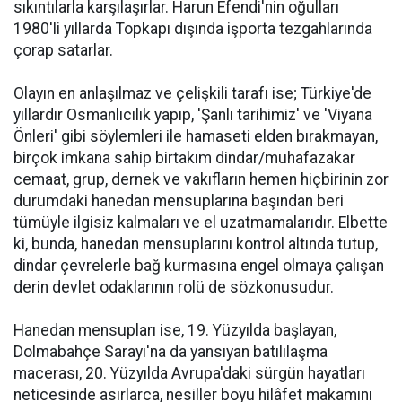
sıkıntılarla karşılaşırlar. Harun Efendi'nin oğulları
1980'li yıllarda Topkapı dışında işporta tezgahlarında
çorap satarlar.
Olayın en anlaşılmaz ve çelişkili tarafı ise; Türkiye'de
yıllardır Osmanlıcılık yapıp, 'Şanlı tarihimiz' ve 'Viyana
Önleri' gibi söylemleri ile hamaseti elden bırakmayan,
birçok imkana sahip birtakım dindar/muhafazakar
cemaat, grup, dernek ve vakıfların hemen hiçbirinin zor
durumdaki hanedan mensuplarına başından beri
tümüyle ilgisiz kalmaları ve el uzatmamalarıdır. Elbette
ki, bunda, hanedan mensuplarını kontrol altında tutup,
dindar çevrelerle bağ kurmasına engel olmaya çalışan
derin devlet odaklarının rolü de sözkonusudur.
Hanedan mensupları ise, 19. Yüzyılda başlayan,
Dolmabahçe Sarayı'na da yansıyan batılılaşma
macerası, 20. Yüzyılda Avrupa'daki sürgün hayatları
neticesinde asırlarca, nesiller boyu hilâfet makamını