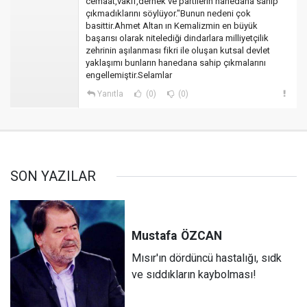
cemaat,vakıf,dernek ve partilerin hanedana sahip
çıkmadıklarını söylüyor."Bunun nedeni çok
basittir.Ahmet Altan ın Kemalizmin en büyük
başarısı olarak nitelediği dindarlara milliyetçilik
zehrinin aşılanması fikri ile oluşan kutsal devlet
yaklaşımı bunların hanedana sahip çıkmalarını
engellemiştir.Selamlar
Yanıtla
(0)
(0)
SON YAZILAR
Mustafa
ÖZCAN
Mısır'ın dördüncü hastalığı, sıdk
ve sıddıkların kaybolması!