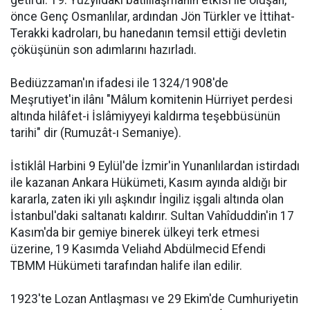
getirdi. 19. Yüzyıldaki batılılaşmanın etkisi ile oluşan,
önce Genç Osmanlılar, ardından Jön Türkler ve İttihat-
Terakki kadroları, bu hanedanın temsil ettiği devletin
çöküşünün son adımlarını hazırladı.
Bediüzzaman'ın ifadesi ile 1324/1908'de
Meşrutiyet'in ilânı "Mâlum komitenin Hürriyet perdesi
altında hilâfet-i İslâmiyyeyi kaldırma teşebbüsünün
tarihi" dir (Rumuzât-ı Semaniye).
İstiklâl Harbini 9 Eylül'de İzmir'in Yunanlılardan istirdadı
ile kazanan Ankara Hükümeti, Kasım ayında aldığı bir
kararla, zaten iki yılı aşkındır İngiliz işgali altında olan
İstanbul'daki saltanatı kaldırır. Sultan Vahîduddin'in 17
Kasım'da bir gemiye binerek ülkeyi terk etmesi
üzerine, 19 Kasımda Veliahd Abdülmecid Efendi
TBMM Hükümeti tarafından halife ilan edilir.
1923'te Lozan Antlaşması ve 29 Ekim'de Cumhuriyetin