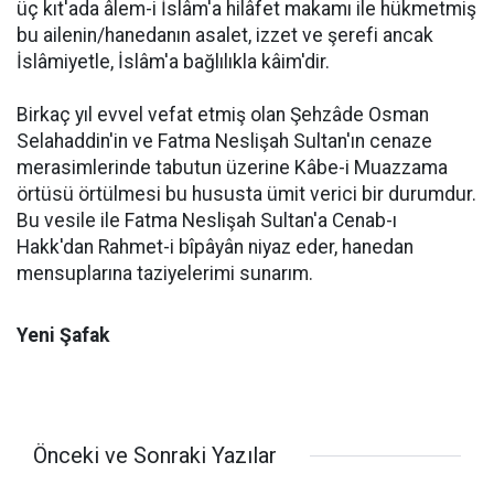
üç kıt'ada âlem-i İslâm'a hilâfet makamı ile hükmetmiş
bu ailenin/hanedanın asalet, izzet ve şerefi ancak
İslâmiyetle, İslâm'a bağlılıkla kâim'dir.
Birkaç yıl evvel vefat etmiş olan Şehzâde Osman
Selahaddin'in ve Fatma Neslişah Sultan'ın cenaze
merasimlerinde tabutun üzerine Kâbe-i Muazzama
örtüsü örtülmesi bu hususta ümit verici bir durumdur.
Bu vesile ile Fatma Neslişah Sultan'a Cenab-ı
Hakk'dan Rahmet-i bîpâyân niyaz eder, hanedan
mensuplarına taziyelerimi sunarım.
Yeni Şafak
Önceki ve Sonraki Yazılar