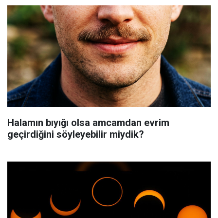
Halamın bıyığı olsa amcamdan evrim
geçirdiğini söyleyebilir miydik?