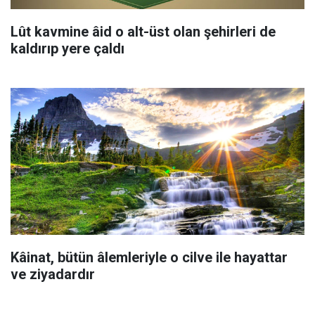
Lût kavmine âid o alt-üst olan şehirleri de
kaldırıp yere çaldı
Kâinat, bütün âlemleriyle o cilve ile hayattar
ve ziyadardır