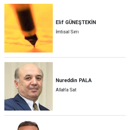
Elif
GÜNEŞTEKİN
İmtisal Sırrı
Nureddin
PALA
Allah’a Sat