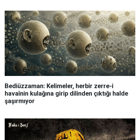
Bediüzzaman: Kelimeler, herbir zerre-i
havaînin kulağına girip dilinden çıktığı halde
şaşırmıyor