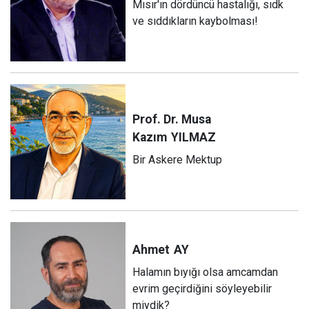
Mısır'ın dördüncü hastalığı, sıdk
ve sıddıkların kaybolması!
Prof. Dr. Musa
Kazım
YILMAZ
Bir Askere Mektup
Ahmet
AY
Halamın bıyığı olsa amcamdan
evrim geçirdiğini söyleyebilir
miydik?