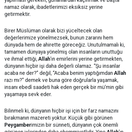
yapılması gereken, günahlardan kaçınmak ve başta
namaz olarak, ibadetlerimizi eksiksiz yerine
getirmektir.
Birer Müslüman olarak bizi yüceltecek olan
değerlerimize yönelmezsek, bunun zararını hem
dünyada hem de ahirette göreceğiz. Unutulmamalı ki,
tamamen dünyaya yönelmiş olan insanların unuttuğu
ve ihmal ettiği,
Allah
’ın emirlerini yerine getirmekten,
dünyanın hiçbir işi daha değerli olamaz. “Şu insanlar
acaba ne der?” değil, “Acaba benim yaptığımdan
Allah
razı mı?” demek ve buna göre doğrularla yaşamak,
insanı ebedî saadeti hak eden gerçek bir mü’min gibi
yaşamaya sevk eder.
Bilinmeli ki, dünyanın hiçbir işi için bir farz namazını
bırakmanın mazereti yoktur. Küçük gibi görünen
Peygamber
imizin bir sünneti, dünyanın çok önemli