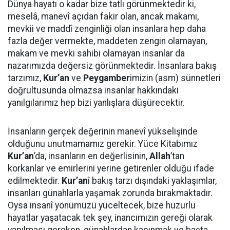
Dünya hayatı o kadar bize tatlı görünmektedir ki,
meselâ, manevî açıdan fakir olan, ancak makamı,
mevkii ve maddî zenginliği olan insanlara hep daha
fazla değer vermekte, maddeten zengin olamayan,
makam ve mevki sahibi olamayan insanlar da
nazarımızda değersiz görünmektedir. İnsanlara bakış
tarzımız,
Kur’an
ve
Peygamber
imizin (asm) sünnetleri
doğrultusunda olmazsa insanlar hakkındaki
yanılgılarımız hep bizi yanlışlara düşürecektir.
İnsanların gerçek değerinin manevî yükselişinde
olduğunu unutmamamız gerekir. Yüce Kitabımız
Kur’an
’da, insanların en değerlisinin,
Allah
’tan
korkanlar ve emirlerini yerine getirenler olduğu ifade
edilmektedir.
Kur’an
î bakış tarzı dışındaki yaklaşımlar,
insanları günahlarla yaşamak zorunda bırakmaktadır.
Oysa insanî yönümüzü yüceltecek, bize huzurlu
hayatlar yaşatacak tek şey, inancımızın gereği olarak