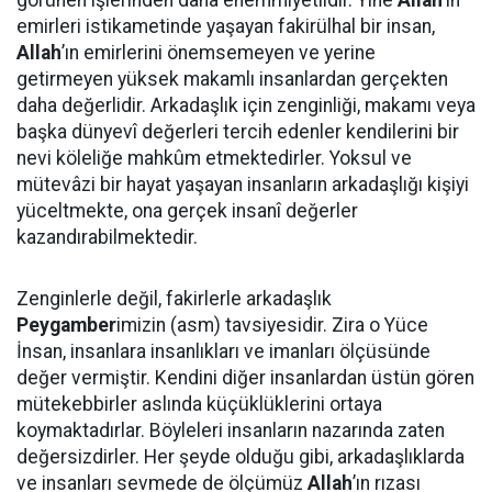
görünen işlerinden daha ehemmiyetlidir. Yine
Allah
’ın
emirleri istikametinde yaşayan fakirülhal bir insan,
Allah
’ın emirlerini önemsemeyen ve yerine
getirmeyen yüksek makamlı insanlardan gerçekten
daha değerlidir. Arkadaşlık için zenginliği, makamı veya
başka dünyevî değerleri tercih edenler kendilerini bir
nevi köleliğe mahkûm etmektedirler. Yoksul ve
mütevâzi bir hayat yaşayan insanların arkadaşlığı kişiyi
yüceltmekte, ona gerçek insanî değerler
kazandırabilmektedir.
Zenginlerle değil, fakirlerle arkadaşlık
Peygamber
imizin (asm) tavsiyesidir. Zira o Yüce
İnsan, insanlara insanlıkları ve imanları ölçüsünde
değer vermiştir. Kendini diğer insanlardan üstün gören
mütekebbirler aslında küçüklüklerini ortaya
koymaktadırlar. Böyleleri insanların nazarında zaten
değersizdirler. Her şeyde olduğu gibi, arkadaşlıklarda
ve insanları sevmede de ölçümüz
Allah
’ın rızası