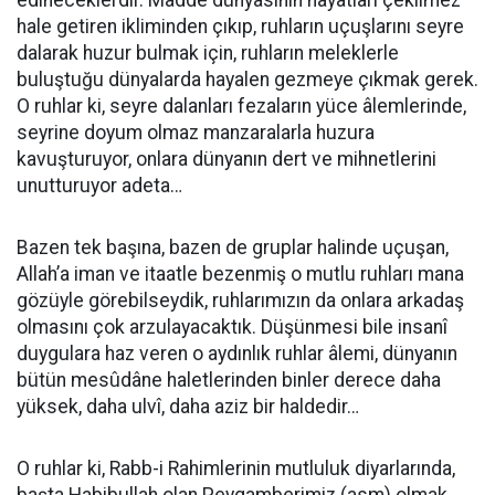
edineceklerdir. Madde dünyasının hayatları çekilmez
hale getiren ikliminden çıkıp, ruhların uçuşlarını seyre
dalarak huzur bulmak için, ruhların meleklerle
buluştuğu dünyalarda hayalen gezmeye çıkmak gerek.
O ruhlar ki, seyre dalanları fezaların yüce âlemlerinde,
seyrine doyum olmaz manzaralarla huzura
kavuşturuyor, onlara dünyanın dert ve mihnetlerini
unutturuyor adeta…
Bazen tek başına, bazen de gruplar halinde uçuşan,
Allah’a iman ve itaatle bezenmiş o mutlu ruhları mana
gözüyle görebilseydik, ruhlarımızın da onlara arkadaş
olmasını çok arzulayacaktık. Düşünmesi bile insanî
duygulara haz veren o aydınlık ruhlar âlemi, dünyanın
bütün mesûdâne haletlerinden binler derece daha
yüksek, daha ulvî, daha aziz bir haldedir…
O ruhlar ki, Rabb-i Rahimlerinin mutluluk diyarlarında,