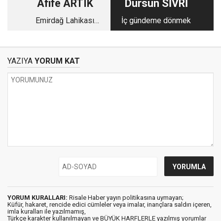
Afife ARTIK
Dursun SİVRİ
Emirdağ Lahikası
İç gündeme dönmek
Müzakerelerinin
Üçüncüsünden Notlar
YAZIYA
YORUM KAT
YORUM KURALLARI:
Risale Haber yayın politikasına uymayan;
Küfür, hakaret, rencide edici cümleler veya imalar, inançlara saldırı içeren,
imla kuralları ile yazılmamış,
Türkçe karakter kullanılmayan ve BÜYÜK HARFLERLE yazılmış yorumlar