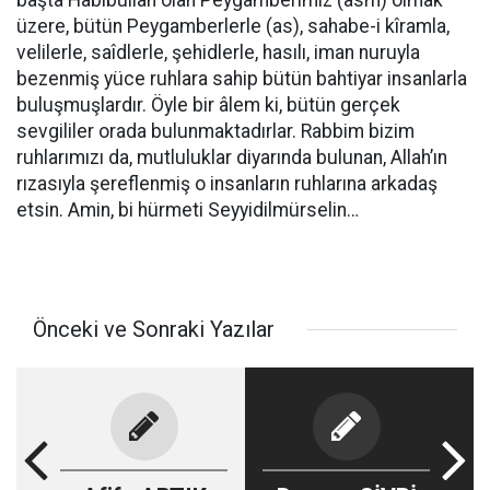
başta Habibullah olan Peygamberimiz (asm) olmak
üzere, bütün Peygamberlerle (as), sahabe-i kîramla,
velilerle, saîdlerle, şehidlerle, hasılı, iman nuruyla
bezenmiş yüce ruhlara sahip bütün bahtiyar insanlarla
buluşmuşlardır. Öyle bir âlem ki, bütün gerçek
sevgililer orada bulunmaktadırlar. Rabbim bizim
ruhlarımızı da, mutluluklar diyarında bulunan, Allah’ın
rızasıyla şereflenmiş o insanların ruhlarına arkadaş
etsin. Amin, bi hürmeti Seyyidilmürselin…
Önceki ve Sonraki Yazılar