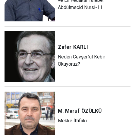
ve En Fedakâr Talebe:
Abdülmecid Nursi-11
Zafer
KARLI
Neden Cevşen’ül Kebir
Okuyoruz?
M. Maruf
ÖZÜLKÜ
Mekke İttifakı