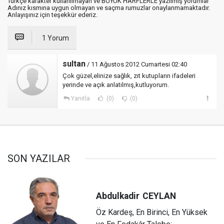
Türkçe karakter kullanılmayan ve BÜYÜK HARFLERLE yazılmış yorumlar
Adınız kısmına uygun olmayan ve saçma rumuzlar onaylanmamaktadır.
Anlayışınız için teşekkür ederiz.
1 Yorum
sultan
/ 11 Ağustos 2012 Cumartesi 02:40
Çok güzel,elinize sağlık, zıt kutupların ifadeleri
yerinde ve açık anlatılmış,kutluyorum.
Yanıtla
(0)
(0)
SON YAZILAR
Abdulkadir
CEYLAN
Öz Kardeş, En Birinci, En Yüksek