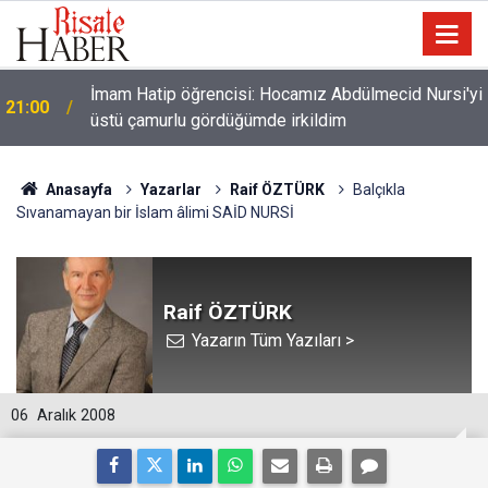
İmam Hatip öğrencisi: Hocamız Abdülmecid Nursi'yi
21:00
üstü çamurlu gördüğümde irkildim
Anasayfa
Yazarlar
Raif ÖZTÜRK
Balçıkla
Sıvanamayan bir İslam âlimi SAİD NURSİ
Raif ÖZTÜRK
Yazarın Tüm Yazıları >
06
Aralık 2008