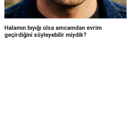
Halamın bıyığı olsa amcamdan evrim
geçirdiğini söyleyebilir miydik?