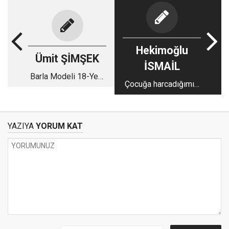
Hekimoğlu
Ümit ŞİMŞEK
İSMAİL
Barla Modeli 18-Yeni
Çocuğa harcadığımız
âlemler, yeni dostlar
para kadar, kurbana da
harcasak!..
YAZIYA
YORUM KAT