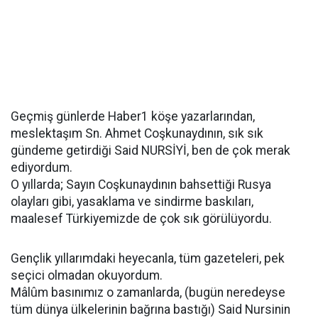
Geçmiş günlerde Haber1 köşe yazarlarından,
meslektaşım Sn. Ahmet Coşkunaydının, sık sık
gündeme getirdiği Said NURSİYİ, ben de çok merak
ediyordum.
O yıllarda; Sayın Coşkunaydının bahsettiği Rusya
olayları gibi, yasaklama ve sindirme baskıları,
maalesef Türkiyemizde de çok sık görülüyordu.
Gençlik yıllarımdaki heyecanla, tüm gazeteleri, pek
seçici olmadan okuyordum.
Mâlûm basınımız o zamanlarda, (bugün neredeyse
tüm dünya ülkelerinin bağrına bastığı) Said Nursinin