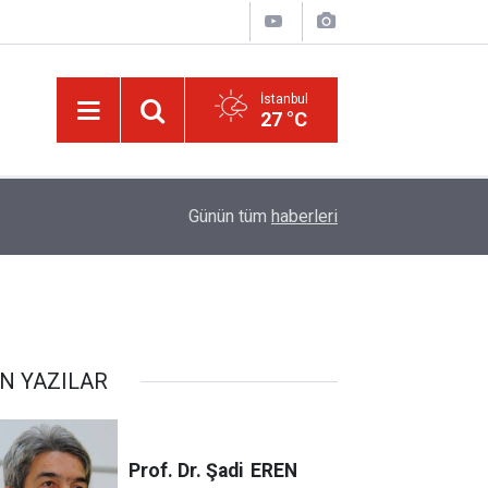
İstanbul
27 °C
09:45
Okullarında yapay zeka ile kopyaya karşı sözlü s
Günün tüm
haberleri
N YAZILAR
Prof. Dr. Şadi
EREN