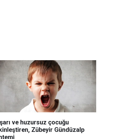
şarı ve huzursuz çocuğu
kinleştiren, Zübeyir Gündüzalp
ntemi