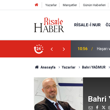
Yazarlar
Manşetler
Günün Haberleri
RISALE-I NUR
Ö
nleştiren, Zübeyir Gündüzalp yöntemi
24
10:00
Niye 'd
Anasayfa
Yazarlar
Bahri YAĞMUR
Bahri