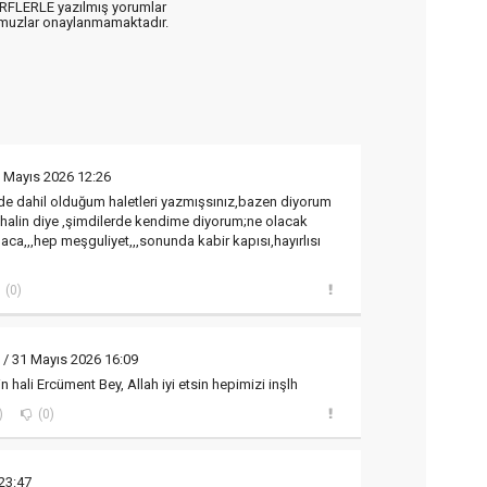
ARFLERLE yazılmış yorumlar
muzlar onaylanmamaktadır.
 Mayıs 2026 12:26
 dahil olduğum haletleri yazmışsınız,bazen diyorum
halin diye ,şimdilerde kendime diyorum;ne olacak
aca,,,hep meşguliyet,,,sonunda kabir kapısı,hayırlısı
(0)
/ 31 Mayıs 2026 16:09
n hali Ercüment Bey, Allah iyi etsin hepimizi inşlh
)
(0)
23:47