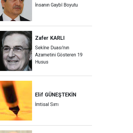
İnsanın Gaybî Boyutu
Zafer
KARLI
Sekîne Duası’nın
Azametini Gösteren 19
Husus
Elif
GÜNEŞTEKİN
İmtisal Sırrı