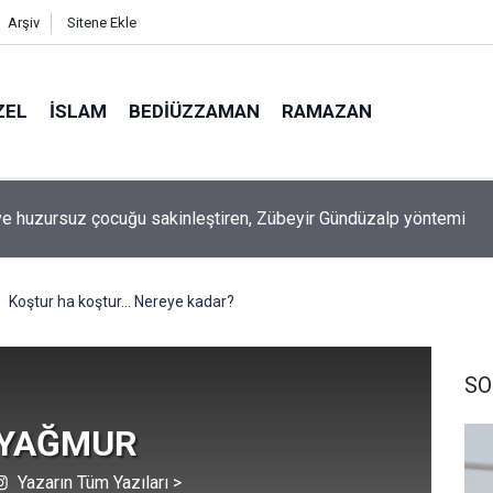
Arşiv
Sitene Ekle
ZEL
İSLAM
BEDIÜZZAMAN
RAMAZAN
ilimin ucunda' demek zorunda kalıyoruz?
Koştur ha koştur… Nereye kadar?
SO
 YAĞMUR
Yazarın Tüm Yazıları >