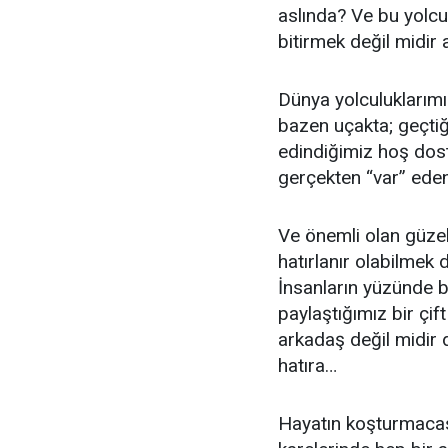
aslında? Ve bu yolcul
bitirmek değil midir 
Dünya yolculuklarım
bazen uçakta; geçtiğ
edindiğimiz hoş dostl
gerçekten “var” eden
Ve önemli olan güzel 
hatırlanır olabilmek
İnsanların yüzünde 
paylaştığımız bir çi
arkadaş değil midir 
hatıra…
Hayatın koşturmacas