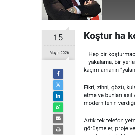
Koştur ha k
15
Mayıs 2026
Hep bir koşturmaca,
yakalama, bir yerl
kaçırmamanın “yalan
Fikri, zihni, gözü, ku
etme ve bunları asıl
modernitenin verdiği
Artık tek telefon ye
görüşmeler, proje ve 