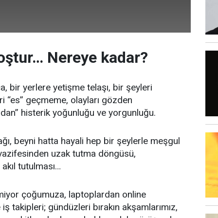
oştur… Nereye kadar?
 bir yerlere yetişme telaşı, bir şeyleri
eri “es” geçmeme, olayları gözden
dan” histerik yoğunluğu ve yorgunluğu.
lağı, beyni hatta hayali hep bir şeylerle meşgul
 vazifesinden uzak tutma döngüsü,
 akıl tutulması…
tmiyor çoğumuza, laptoplardan online
iş takipleri; gündüzleri bırakın akşamlarımız,