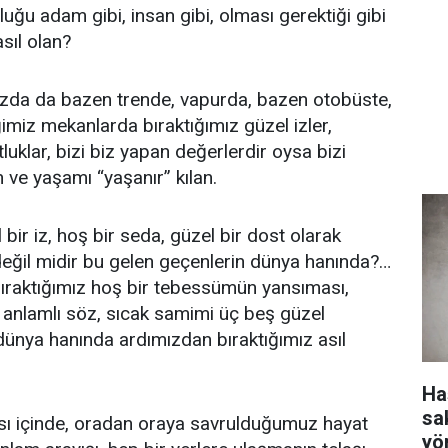
uğu adam gibi, insan gibi, olması gerektiği gibi
asıl olan?
ızda da bazen trende, vapurda, bazen otobüste,
imiz mekanlarda bıraktığımız güzel izler,
uklar, bizi biz yapan değerlerdir oysa bizi
 ve yaşamı “yaşanır” kılan.
bir iz, hoş bir seda, güzel bir dost olarak
 değil midir bu gelen geçenlerin dünya hanında?…
bıraktığımız hoş bir tebessümün yansıması,
ft anlamlı söz, sıcak samimi üç beş güzel
dünya hanında ardımızdan bıraktığımız asıl
Ha
sa
ı içinde, oradan oraya savrulduğumuz hayat
yö