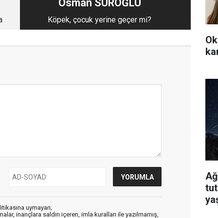
Osman SUROĞLU
a
Köpek, çocuk yerine geçer mi?
Ok
ka
Ağ
tu
ya
litikasına uymayan;
alar, inançlara saldırı içeren, imla kuralları ile yazılmamış,