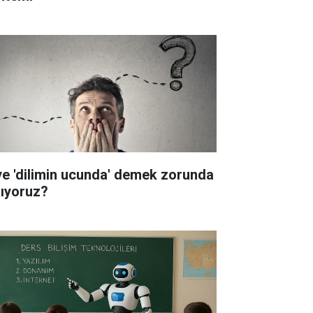
ye 'dilimin ucunda' demek zorunda
lıyoruz?