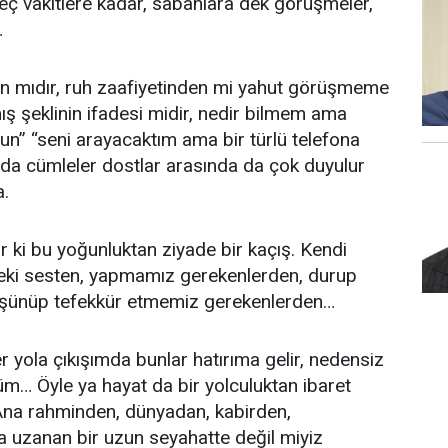
eç vakitlere kadar, sabahlara dek görüşmeler,
…
n mıdır, ruh zaafiyetinden mi yahut görüşmeme
ış şeklinin ifadesi midir, nedir bilmem ama
n” “seni arayacaktım ama bir türlü telefona
nda cümleler dostlar arasında da çok duyulur
a.
r ki bu yoğunluktan ziyade bir kaçış. Kendi
ki sesten, yapmamız gerekenlerden, durup
şünüp tefekkür etmemiz gerekenlerden…
 yola çıkışımda bunlar hatırıma gelir, nedensiz
üm… Öyle ya hayat da bir yolculuktan ibaret
 Ana rahminden, dünyadan, kabirden,
 uzanan bir uzun seyahatte değil miyiz