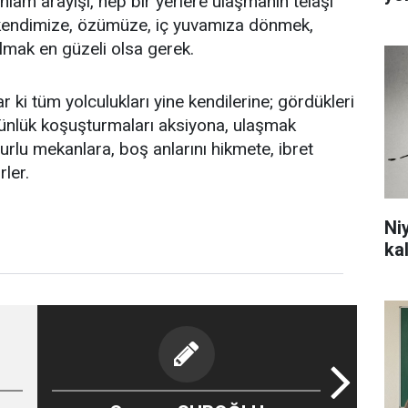
nlam arayışı, hep bir yerlere ulaşmanın telaşı
kendimize, özümüze, iç yuvamıza dönmek,
lmak en güzeli olsa gerek.
r ki tüm yolculukları yine kendilerine; gördükleri
günlük koşuşturmaları aksiyona, ulaşmak
uzurlu mekanlara, boş anlarını hikmete, ibret
ler.
Ni
ka