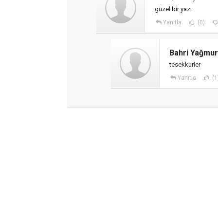
güzel bir yazı
Yanıtla
(0)
Bahri Yağmur
tesekkurler
Yanıtla
(1