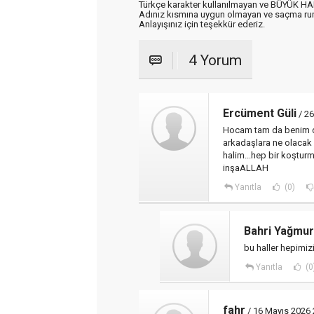
Türkçe karakter kullanılmayan ve BÜYÜK H
Adınız kısmına uygun olmayan ve saçma ru
Anlayışınız için teşekkür ederiz.
4 Yorum
Ercüment Güli
/ 26
Hocam tam da benim de
arkadaşlara ne olacak 
halim...hep bir koşturm
inşaALLAH
Yanıtla
(0)
Bahri Yağmur
bu haller hepimizi
Yanıtla
(0
fahr
/ 16 Mayıs 2026 