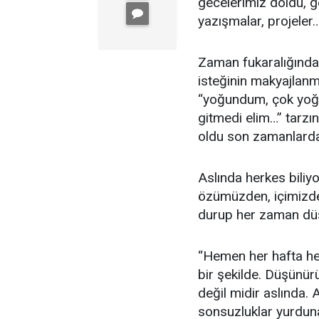
gecelerimiz doldu, g
yazışmalar, projeler
Zaman fukaralığında
isteğinin makyajlanm
“yoğundum, çok yoğu
gitmedi elim…” tarzı
oldu son zamanlard
Aslında herkes biliyo
özümüzden, içimizde
durup her zaman dü
“Hemen her hafta her
bir şekilde. Düşünür
değil midir aslında.
sonsuzluklar yurduna