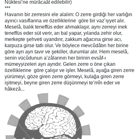
Nüktesi’ne mürâcaât edilebilir)
***
Havanın bir zerresini ele alalım: O zerre girdiği her varlığın
ayırıcı vasıflarına ve özelliklerine
göre bir vaz’ıyyet alır.
Meselâ,
balık
teneffüs eder ahmaklaşır, aynı zerreyi
inek
teneffüs eder süt verir,
arı
bal yapar,
yılanda
zehir olur,
merkepte
şehveti uyandırır,
zakkum ağacına
girse acı,
karpuza
girse tatlı olur. Ve böylece mevcûdâtın her birine
göre ayrı ayrı tavır ve şekiller, durumlar alır. Hem meselâ,
senin vücûdunun a’zâlarının her birinin evsâf-ı
mümeyyizeleri ayrı ayrıdır. Gelen zerre o öne çıkan
özelliklerine
göre çalışır ve işler.
Meselâ
,
ayağa
giren zerre
yürümeyi,
göze
giren zerre görmeyi,
kulağa
giren zerre
işitmeyi,
beyne
giren zerre düşünmeyi te’mîn eder ve
hâkezâ...