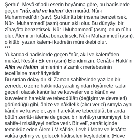
Şerhu’l-Mevâkıf adlı eserin beyânına göre, bu hadîslerde
geçen
“nûr, akıl ve kalem”
den murâd; Nûr-i
Muhammedî’dir (sav). Şu kâinâtı bir insana benzetirsek,
Nûr-i Muhammedî (asm) onun aklı olur. Bu dünyâyı bir
zîhayâta benzetirsek, Nûr-i Muhammedî (asm), onun rûhu
olur. Âlemi bir kitâba benzetirsek, Nûr-i Muhammedî (asm),
o kitâbı yazan kalem-i kudretin mürekkebi olur.
***
Yukarıdaki hadislerde geçen “nûr, akıl ve kalem”den
murâd; Resûl-i Ekrem (asm) Efendimizin, Cenâb-ı Hakk’ın
Alîm
ve
Hakîm
isimlerinin a’zamlık mertebesinin
tecellîsine mazhâriyetidir.
Bu sırdan dolayıdır ki; Zaman sahîfesinde yazılan bir
zerrede, o zerre hakkında yaratılışından kıyâmete kadar
geçerli olacak kànûnlar ve kuvveler ve o kànûn ve
kuvvelerin harekât ve tebeddülâtı (değişim ve devreleri)
göründüğü gibi, âhize ve nâkilelik (
alıcı-verici
) sırrıyla aynı
kànûn ve kuvveler, aynı harekât ve tebeddülât bir anda
bütün zerrât-ı âleme de geçer, bir levhâ-yı umûmiyeyi, bir
sahîfe-i misâliyeyi netîce verir.
Bir velî, zerrât
içinde
temerküz eden Âlem-i Misâl’de, Levh-i Mahv ve İsbât’ta
vukùa gelmiş ve gelecek hâdiseleri keşfedebilir.
(Hüve