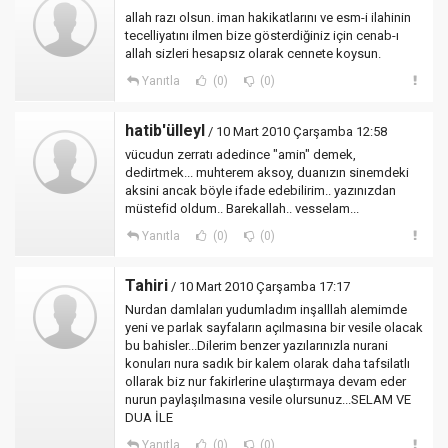
allah razı olsun. iman hakikatlarını ve esm-i ilahinin
tecelliyatını ilmen bize gösterdiğiniz için cenab-ı
allah sizleri hesapsız olarak cennete koysun.
Yanıtla
(0)
(0)
hatib'ülleyl
/ 10 Mart 2010 Çarşamba 12:58
vücudun zerratı adedince "amin" demek,
dedirtmek... muhterem aksoy, duanızın sinemdeki
aksini ancak böyle ifade edebilirim.. yazınızdan
müstefid oldum.. Barekallah.. vesselam...
Yanıtla
(0)
(0)
Tahiri
/ 10 Mart 2010 Çarşamba 17:17
Nurdan damlaları yudumladım inşalllah alemimde
yeni ve parlak sayfaların açılmasına bir vesile olacak
bu bahisler...Dilerim benzer yazılarınızla nurani
konuları nura sadık bir kalem olarak daha tafsilatlı
ollarak biz nur fakirlerine ulaştırmaya devam eder
nurun paylaşılmasına vesile olursunuz...SELAM VE
DUA İLE
Yanıtla
(0)
(0)