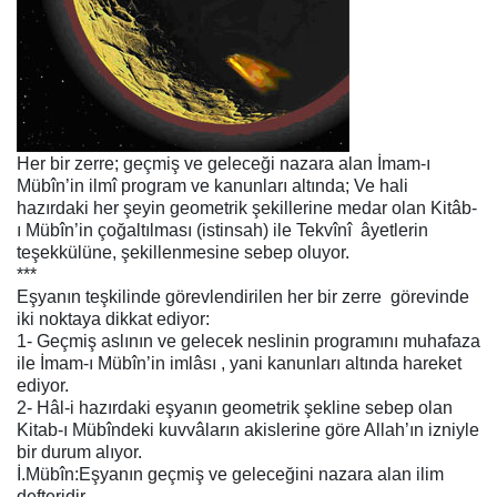
Her bir zerre; geçmiş ve geleceği nazara alan İmam-ı
Mübîn’in ilmî program ve kanunları altında; Ve hali
hazırdaki her şeyin geometrik şekillerine medar olan Kitâb-
ı Mübîn’in çoğaltılması (istinsah) ile Tekvînî
âyetlerin
teşekkülüne, şekillenmesine sebep oluyor.
***
Eşyanın teşkilinde görevlendirilen her bir
zerre
görevinde
iki noktaya dikkat ediyor:
1- Geçmiş aslının ve gelecek neslinin programını muhafaza
ile İmam-ı Mübîn’in imlâsı , yani kanunları altında hareket
ediyor.
2- Hâl-i hazırdaki eşyanın geometrik şekline sebep olan
Kitab-ı Mübîndeki kuvvâların akislerine göre Allah’ın izniyle
bir durum alıyor.
İ.Mübîn:Eşyanın geçmiş ve geleceğini nazara alan ilim
defteridir.