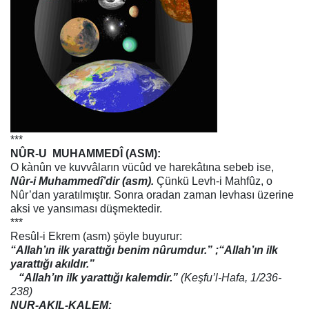
***
NÛR-U
MUHAMMEDÎ (ASM):
O kànûn ve kuvvâların vücûd ve harekâtına sebeb ise,
Nûr-i Muhammedî’dir (asm).
Çünkü Levh-i Mahfûz, o
Nûr’dan yaratılmıştır. Sonra oradan zaman levhası üzerine
aksi ve yansıması düşmektedir.
***
Resûl-i Ekrem (asm) şöyle buyurur:
“Allah’ın ilk yarattığı benim nûrumdur.” ;“Allah’ın ilk
yarattığı akıldır.”
“Allah’ın ilk yarattığı kalemdir.”
(
Keşfu’l-Hafa, 1/236-
238)
NUR-AKIL-KALEM: