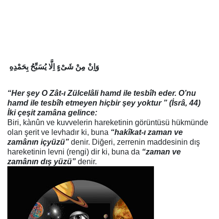
وَاِنْ مِنْ شَىْءٍ اِلَّا يُسَبِّحُ بِحَمْدِهِ
“Her şey O Zât-ı Zülcelâli hamd ile tesbîh eder. O’nu
hamd ile tesbîh etmeyen hiçbir şey yoktur ”
(İsrâ, 44)
İki çeşit zamâna gelince:
Biri
, kànûn ve kuvvelerin hareketinin görüntüsü hükmünde
olan şerit ve levhadır ki, buna
“
hakîkat-ı zaman ve
zamânın içyüzü
”
denir.
Diğeri
, zerrenin maddesinin dış
hareketinin levni (rengi) dir ki, buna da
“
zaman ve
zamânın dış yüzü
”
denir.