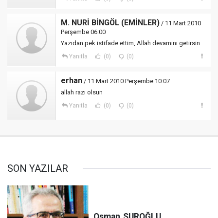
M. NURİ BİNGÖL (EMİNLER)
/ 11 Mart 2010
Perşembe 06:00
Yazıdan pek istifade ettim, Allah devamını getirsin.
Yanıtla
(0)
(0)
erhan
/ 11 Mart 2010 Perşembe 10:07
allah razı olsun
Yanıtla
(0)
(0)
SON YAZILAR
Osman
SUROĞLU