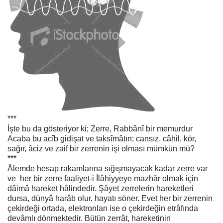
***
İşte bu da gösteriyor ki; Zerre, Rabbânî bir memurdur
Acaba bu acîb gidişat ve taksîmâtın; cansız, câhil, kör,
sağır, âciz ve zaif bir zerrenin işi olması mümkün mü?
***
Âlemde hesap rakamlarına sığışmayacak kadar
zerre
var
ve
her bir zerre faaliyet-i İlâhiyyeye mazhâr olmak için
dâimâ hareket hâlindedir. Şâyet zerrelerin hareketleri
dursa, dünyâ
harâb
olur, hayatı söner. Evet her bir zerrenin
çekirdeği
ortada,
elektronları
ise o çekirdeğin etrâfında
devâmlı dönmektedir. Bütün zerrât, hareketinin