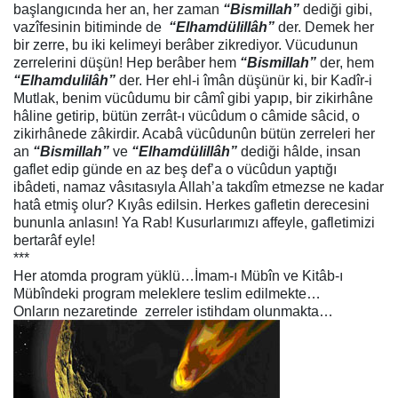
başlangıcında her an, her zaman
“
Bismillah
”
dediği gibi,
vazîfesinin bitiminde de
“
Elhamdülillâh
”
der. Demek her
bir zerre, bu iki kelimeyi berâber zikrediyor. Vücudunun
zerrelerini düşün! Hep berâber hem
“
Bismillah
”
der, hem
“
Elhamdulilâh
”
der. Her ehl-i îmân düşünür ki, bir Kadîr-i
Mutlak, benim vücûdumu bir
câmî
gibi yapıp, bir
zikirhâne
hâline getirip, bütün zerrât-ı vücûdum o câmide
sâcid,
o
zikirhânede
zâkirdir
. Acabâ vücûdunûn bütün zerreleri her
an
“
Bismillah
”
ve
“
Elhamdülillâh
”
dediği hâlde, insan
gaflet edip günde en az beş def’a o vücûdun yaptığı
ibâdeti, namaz vâsıtasıyla Allah’a takdîm etmezse ne kadar
hatâ etmiş olur? Kıyâs edilsin. Herkes gafletin derecesini
bununla anlasın!
Ya Rab!
Kusurlarımızı
affeyle, gafletimizi
bertarâf eyle!
***
Her atomda program yüklü…İmam-ı Mübîn ve Kitâb-ı
Mübîndeki program meleklere teslim edilmekte…
Onların nezaretinde
zerreler istihdam olunmakta…