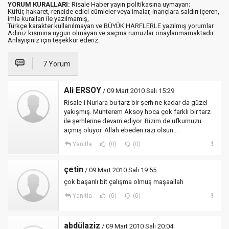
YORUM KURALLARI:
Risale Haber yayın politikasına uymayan;
Küfür, hakaret, rencide edici cümleler veya imalar, inançlara saldırı içeren,
imla kuralları ile yazılmamış,
Türkçe karakter kullanılmayan ve BÜYÜK HARFLERLE yazılmış yorumlar
Adınız kısmına uygun olmayan ve saçma rumuzlar onaylanmamaktadır.
Anlayışınız için teşekkür ederiz.
7 Yorum
Ali ERSOY
/ 09 Mart 2010 Salı 15:29
Risale-i Nurlara bu tarz bir şerh ne kadar da güzel
yakışmış. Muhterem Aksoy hoca çok farklı bir tarz
ile şerhlerine devam ediyor. Bizim de ufkumuzu
açmış oluyor. Allah ebeden razı olsun...
Yanıtla
(0)
(0)
çetin
/ 09 Mart 2010 Salı 19:55
çok başarılı bit çalışma olmuş maşaallah
Yanıtla
(0)
(0)
abdülaziz
/ 09 Mart 2010 Salı 20:04