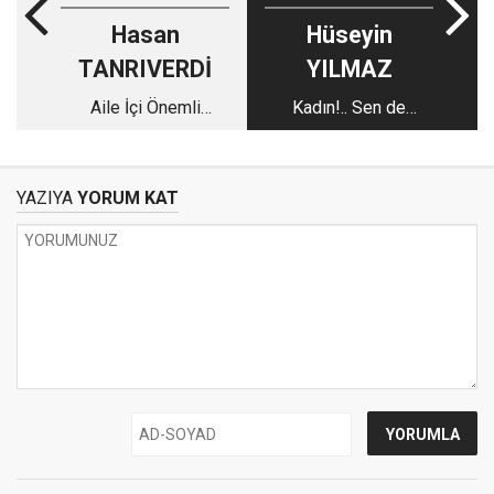
Hasan
Hüseyin
TANRIVERDİ
YILMAZ
Aile İçi Önemli
Kadın!.. Sen de
İletişim Kuralları -3
insansın, dişiliğe râzı
olma!..
YAZIYA
YORUM KAT