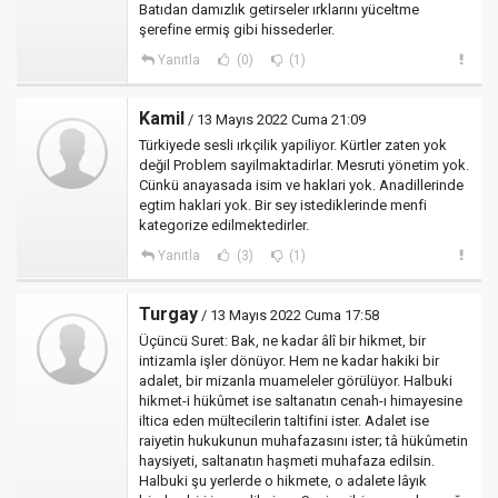
Batıdan damızlık getirseler ırklarını yüceltme
şerefine ermiş gibi hissederler.
Yanıtla
(0)
(1)
Kamil
/ 13 Mayıs 2022 Cuma 21:09
Türkiyede sesli ırkçilik yapiliyor. Kürtler zaten yok
değil Problem sayilmaktadirlar. Mesruti yönetim yok.
Cünkü anayasada isim ve haklari yok. Anadillerinde
egtim haklari yok. Bir sey istediklerinde menfi
kategorize edilmektedirler.
Yanıtla
(3)
(1)
Turgay
/ 13 Mayıs 2022 Cuma 17:58
Üçüncü Suret: Bak, ne kadar âlî bir hikmet, bir
intizamla işler dönüyor. Hem ne kadar hakiki bir
adalet, bir mizanla muameleler görülüyor. Halbuki
hikmet-i hükûmet ise saltanatın cenah-ı himayesine
iltica eden mültecilerin taltifini ister. Adalet ise
raiyetin hukukunun muhafazasını ister; tâ hükûmetin
haysiyeti, saltanatın haşmeti muhafaza edilsin.
Halbuki şu yerlerde o hikmete, o adalete lâyık