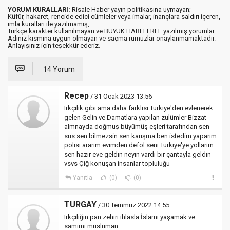
YORUM KURALLARI:
Risale Haber yayın politikasına uymayan;
Küfür, hakaret, rencide edici cümleler veya imalar, inançlara saldırı içeren,
imla kuralları ile yazılmamış,
Türkçe karakter kullanılmayan ve BÜYÜK HARFLERLE yazılmış yorumlar
Adınız kısmına uygun olmayan ve saçma rumuzlar onaylanmamaktadır.
Anlayışınız için teşekkür ederiz.
14 Yorum
Recep
/ 31 Ocak 2023 13:56
Irkçılık gibi ama daha farklisi Türkiye'den evlenerek
gelen Gelin ve Damatlara yapılan zulümler Bizzat
almnayda doğmuş büyümüş eşleri tarafından sen
sus sen bilmezsin sen karışma ben istedim yaparım
polisi ararım evimden defol seni Türkiye'ye yollarım
sen hazır eve geldin neyin vardi bir çantayla geldin
vsvs Çiğ konuşan insanlar topluluğu
Yanıtla
(0)
(0)
TURGAY
/ 30 Temmuz 2022 14:55
Irkçılığın pan zehiri ihlasla İslamı yaşamak ve
samimi müslüman