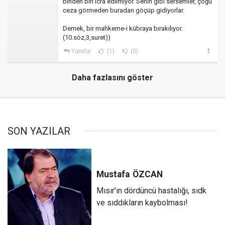
binden biri icra edilmiyor. Senin gibi sersemler, çoğu
ceza görmeden buradan göçüp gidiyorlar.
Demek, bir mahkeme-i kübraya bırakılıyor.
(10.söz,3,suret))
Yanıtla
(1)
(0)
Daha fazlasını göster
SON YAZILAR
Mustafa
ÖZCAN
Mısır'ın dördüncü hastalığı, sıdk
ve sıddıkların kaybolması!