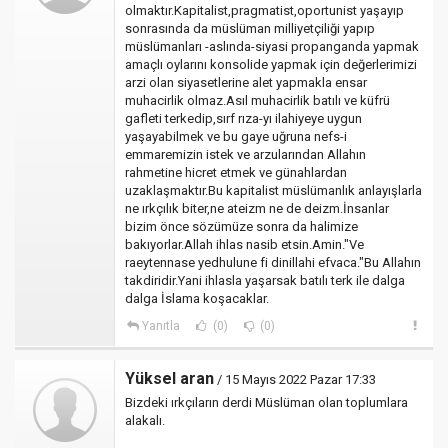
olmaktır.Kapitalist,pragmatist,oportunist yaşayıp
sonrasında da müslüman milliyetçiliği yapıp
müslümanları -aslında-siyasi propanganda yapmak
amaçlı oylarını konsolide yapmak için değerlerimizi
arzi olan siyasetlerine alet yapmakla ensar
muhacirlik olmaz.Asıl muhacirlik batılı ve küfrü
gafleti terkedip,sırf rıza-yı ilahiyeye uygun
yaşayabilmek ve bu gaye uğruna nefs-i
emmaremizin istek ve arzularından Allahın
rahmetine hicret etmek ve günahlardan
uzaklaşmaktır.Bu kapitalist müslümanlık anlayışlarla
ne ırkçılık biter,ne ateizm ne de deizm.İnsanlar
bizim önce sözümüze sonra da halimize
bakıyorlar.Allah ihlas nasib etsin.Amin."Ve
raeytennase yedhulune fi dinillahi efvaca."Bu Allahın
takdiridir.Yani ihlasla yaşarsak batılı terk ile dalga
dalga İslama koşacaklar.
Yanıtla
(0)
(0)
Yüksel aran
/ 15 Mayıs 2022 Pazar 17:33
Bizdeki ırkçıların derdi Müslüman olan toplumlara
alakalı.