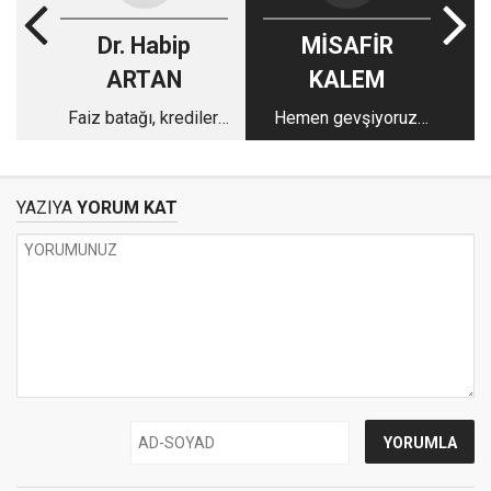
Dr. Habip
MİSAFİR
ARTAN
KALEM
Faiz batağı, krediler,
Hemen gevşiyoruz,
borçlar ve
kaçağa düştük mü
yardımlaşma geleneği
acaba?
YAZIYA
YORUM KAT