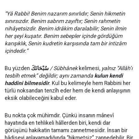
“Yâ Rabbi! Benim nazarım sınırlıdır; Senin hikmetin
sınırsızdır. Benim sabrım zayıftır; Senin rahmetin
nihâyetsizdir. Benim idrâkim daralabilir; Senin ilmin
her şeyi kuşatır. Benim sebepler içinde gördüğüm
karışıklık, Senin kudretin karşısında tam bir intizâm
içindedir.”
Bu yüzden
سُبْحَانَكَ
/ Sübhânek
kelimesi,
yalnız “Allâh’ı
tesbîh etmek” değildir; aynı zamanda
kulun kendi
haddini bilmesidir
.
Kul bu kelimeyle hem Rabbini her
türlü noksandan tenzîh eder hem de kendi anlayışının
eksik olabileceğini kabul eder.
Bu nokta çok mühimdir. Çünkü insanın mânevî
hayatında en tehlikeli hâllerden biri, kendi dar
görüşünü hakikatin tamamı zannetmesidir. İnsan bir
hâdiseyi anlayamadığında “hikmetsiz” zannedebilir. Bir