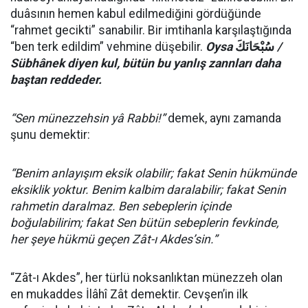
duâsının hemen kabul edilmediğini gördüğünde
“rahmet gecikti” sanabilir. Bir imtihanla karşılaştığında
“ben terk edildim” vehmine düşebilir.
Oysa
سُبْحَانَكَ
/
Sübhânek diyen kul, bütün bu yanlış zannları daha
baştan reddeder.
“Sen münezzehsin yâ Rabbi!”
demek, aynı zamanda
şunu demektir:
“Benim anlayışım eksik olabilir; fakat Senin hükmünde
eksiklik yoktur. Benim kalbim daralabilir; fakat Senin
rahmetin daralmaz. Ben sebeplerin içinde
boğulabilirim; fakat Sen bütün sebeplerin fevkinde,
her şeye hükmü geçen Zât-ı Akdes’sin.”
“Zât-ı Akdes”, her türlü noksanlıktan münezzeh olan
en mukaddes İlâhî Zât demektir. Cevşen’in ilk