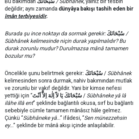
Bu bakımdan
سُبْحَانَكَ
/ Sübhânek
, yalnız bir tesbîh
değildir; aynı zamanda
dünyâya bakışı tashih eden bir
îmân terbiyesidir
.
Burada şu ince noktayı da sormak gerekir:
سُبْحَانَكَ
/
Sübhânek kelimesinde niçin durak yapılmalıdır? Bu
durak zorunlu mudur? Durulmazsa mânâ tamamen
bozulur mu?
Öncelikle şunu belirtmek gerekir:
سُبْحَانَكَ
/
Sübhânek
kelimesinden sonra durmak, nahiv bakımından mutlak
ve zorunlu bir vakıf değildir. Yani bir kimse nefesi
yettiği için “
يَا لآَ اِلٰهَ اِلآَّ اَنْتَ
سُبْحَانَكَ
/
Sübhâneke yâ lâ
ilâhe illâ ent
” şeklinde bağlantılı okusa, sırf bu bağlantı
sebebiyle cümle tamamen mânâsız hâle gelmez.
Çünkü “
Sübhâneke yâ
...” ifâdesi, “
Sen münezzehsin
ey
...” şeklinde bir mânâ akışı içinde anlaşılabilir.