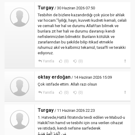
Turgay
/ 30 Haziran 2026 07:50
Tesbihin de bizlere kazandırdığı çok yüce bir ahlak
var hocam."İyiliği, hayrı, kuvveti kudreti kemali, celali
ve cemali her hal ve durumu Allah'tan bilmek ve
bunlara zıt her hali ve durumu davranışı kendi
nefislerimizden bilmektir. Bunların kötülük ve
zararlarından bu şekilde bilip itikad etmekle
ruhumuz akıl ve kalbimiz tekamül, tasaffi ve terakki
ediyoruz.
Yanıtla
(0)
(0)
oktay erdoğan
/ 14 Haziran 2026 15:09
Çok istifade ettim. Allah razı olsun
Yanıtla
(0)
(0)
Turgay
/ 11 Haziran 2026 22:23
1. Hatvede,Hattâ fıtratında tevdi edilen ve Mabud-u
Hakikî'nin hamd ve tesbihi için ona verilen cihazat
ve istidadı, kendi nefsine sarfederek
مَنِ اتَّخَذَ اِلٰهَهُ هَوٰيهُ