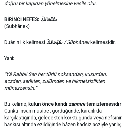
doğru bir kapıdan yönelmesine vesîle olur.
BİRİNCİ NEFES:
سُبْحَانَكَ
(Sübhânek)
Duânın ilk kelimesi
سُبْحَانَكَ
/ Sübhânek
kelimesidir.
Yani:
“Yâ Rabbi! Sen her türlü noksandan, kusurdan,
aczden, şerîkten, zulümden ve hikmetsizlikten
münezzehsin.”
Bu kelime,
kulun önce kendi
zannını
temizlemesidir
.
Çünkü insan musîbet gördüğünde, karanlıkla
karşılaştığında, gelecekten korktuğunda veya nefsinin
baskısı altında ezildiğinde bâzen hadsiz acziyle yanlış