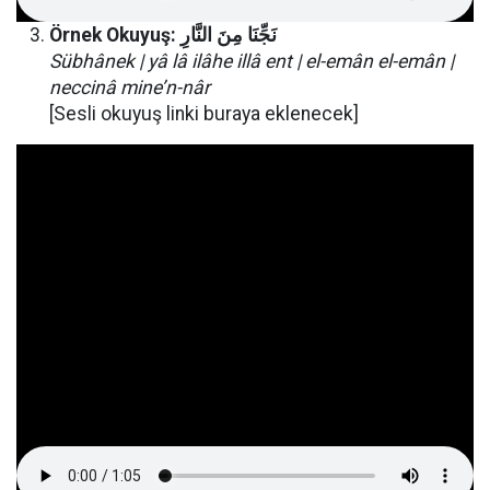
Örnek Okuyuş:
النَّارِ
مِنَ
نَجِّنَا
Sübhânek | yâ lâ ilâhe illâ ent | el-emân el-emân |
neccinâ mine’n-nâr
[Sesli okuyuş linki buraya eklenecek]