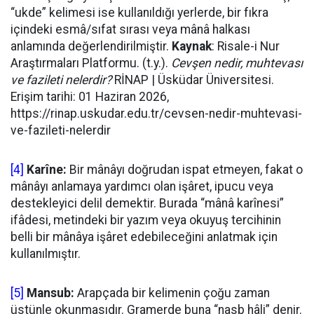
“ukde” kelimesi ise kullanıldığı yerlerde, bir fıkra
içindeki esmâ/sıfat sırası veya mânâ halkası
anlamında değerlendirilmiştir.
Kaynak
: Risale-i Nur
Araştırmaları Platformu. (t.y.).
Cevşen nedir, muhtevası
ve fazileti nelerdir?
RİNAP | Üsküdar Üniversitesi.
Erişim tarihi: 01 Haziran 2026,
https://rinap.uskudar.edu.tr/cevsen-nedir-muhtevasi-
ve-fazileti-nelerdir
[4]
Karîne:
Bir mânâyı doğrudan ispat etmeyen, fakat o
mânâyı anlamaya yardımcı olan işâret, ipucu veya
destekleyici delil demektir. Burada “mânâ karînesi”
ifâdesi, metindeki bir yazım veya okuyuş tercihinin
belli bir mânâya işâret edebileceğini anlatmak için
kullanılmıştır.
[5]
Mansub:
Arapçada bir kelimenin çoğu zaman
üstünle okunmasıdır. Gramerde buna “nasb hâli” denir.