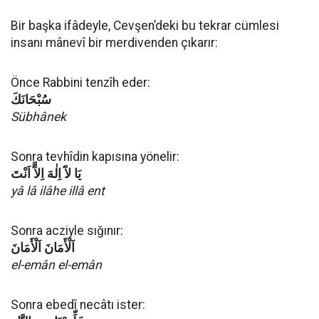
Bir başka ifâdeyle, Cevşen’deki bu tekrar cümlesi
insanı mânevî bir merdivenden çıkarır:
Önce Rabbini tenzîh eder:
سُبْحَانَكَ
Sübhânek
Sonra tevhîdin kapısına yönelir:
يَا
لآَ
اِلٰهَ
اِلآَّ
اَنْتَ
yâ lâ ilâhe illâ ent
Sonra acziyle sığınır:
اَلْأَمَانَ اَلْأَمَانَ
el-emân el-emân
Sonra ebedî necâtı ister: