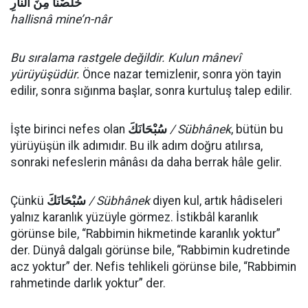
خَلِّصْنَا
مِنَ
النَّارِ
hallisnâ mine’n-nâr
Bu sıralama rastgele değildir. Kulun mânevî
yürüyüşüdür.
Önce nazar temizlenir, sonra yön tayin
edilir, sonra sığınma başlar, sonra kurtuluş talep edilir.
İşte birinci nefes olan
سُبْحَانَكَ
/ Sübhânek
, bütün bu
yürüyüşün ilk adımıdır. Bu ilk adım doğru atılırsa,
sonraki nefeslerin mânâsı da daha berrak hâle gelir.
Çünkü
سُبْحَانَكَ
/ Sübhânek
diyen kul, artık hâdiseleri
yalnız karanlık yüzüyle görmez. İstikbâl karanlık
görünse bile, “Rabbimin hikmetinde karanlık yoktur”
der. Dünyâ dalgalı görünse bile, “Rabbimin kudretinde
acz yoktur” der. Nefis tehlikeli görünse bile, “Rabbimin
rahmetinde darlık yoktur” der.