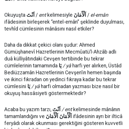
Okuyuşta
اَنْتَ
/
ent
kelimesiyle
اَلْأَمَانَ
/
el-emân
ifâdesinin birleşerek “entel-emân” şeklinde duyulması,
tevhîd cümlesinin mânâsını nasıl etkiler?
Daha da dikkat çekici olanı şudur: Ahmed
Gümüşhanevî Hazretlerinin Mecmûatü’l-Ahzâb adlı
duâ külliyâtındaki Cevşen tertibinde bu tekrar
cümlelerinin tamamında
يَا
/ yâ
harfi yer alırken, Üstâd
Bediüzzamân Hazretlerinin Cevşen’in hemen başında
ve ikinci fıkradan on yedinci fıkraya kadar bu tekrar
cümlesini
يَا
/ yâ
harfi olmadan yazması bize nasıl bir
okuyuş hassâsiyeti göstermektedir?
Acaba bu yazım tarzı,
اَنْتَ
/ ent
kelimesinde mânânın
tamamlandığını ve
اَلْأَمَانَ اَلْأَمَانَ
ifâdesinin ayrı bir ilticâ
feryâdı olarak okunması gerektiğini gösteren kuvvetli