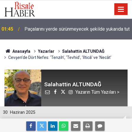
01:45
Paçalarını yerde sürünmeyecek şekilde yukarıda tut
Anasayfa
Yazarlar
Salahattin ALTUNDAĞ
Cevşen’de Dört Nefes: 'Tenzih', 'Tevhid', 'İlticâ' ve 'Necât'
Salahattin ALTUNDAĞ
Yazarın Tüm Yazıları >
30
Haziran 2025