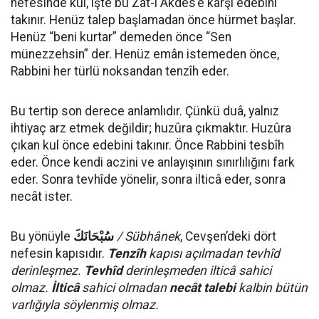
nefesinde kul, işte bu Zât-ı Akdes’e karşı edebini
takınır. Henüz talep başlamadan önce hürmet başlar.
Henüz “beni kurtar” demeden önce “Sen
münezzehsin” der. Henüz emân istemeden önce,
Rabbini her türlü noksandan tenzîh eder.
Bu tertip son derece anlamlıdır. Çünkü duâ, yalnız
ihtiyaç arz etmek değildir; huzûra çıkmaktır. Huzûra
çıkan kul önce edebini takınır. Önce Rabbini tesbîh
eder. Önce kendi aczini ve anlayışının sınırlılığını fark
eder. Sonra tevhîde yönelir, sonra ilticâ eder, sonra
necât ister.
Bu yönüyle
سُبْحَانَكَ
/ Sübhânek
, Cevşen’deki dört
nefesin kapısıdır.
Tenzîh
kapısı açılmadan tevhîd
derinleşmez.
Tevhîd
derinleşmeden ilticâ sahici
olmaz.
İlticâ
sahici olmadan
necât
talebi
kalbin bütün
varlığıyla söylenmiş olmaz.