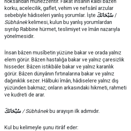
noksandan münezzehtir. Fakat insanın kalbi bâzen
korku, acelecilik, gaflet, vehim ve nefsânî arzular
sebebiyle hâdiseleri yanlış yorumlar. İşte
سُبْحَانَكَ
/
Sübhânek
kelimesi, kulun bu yanlış yorumlardan
sıyrılıp Rabbine hürmet, teslimiyet ve îmân nazarıyla
yönelmesidir.
İnsan bâzen musîbetin yüzüne bakar ve orada yalnız
elem görür. Bâzen hastalığa bakar ve yalnız çaresizlik
hisseder. Bâzen istikbâle bakar ve yalnız karanlık
görür. Bâzen dünyânın fırtınalarına bakar ve yalnız
dağınıklık sezer. Hâlbuki îmân, hâdiselere yalnız dış
yüzünden bakmaz; onların arkasındaki hikmeti, rahmeti
ve kudreti de arar.
سُبْحَانَكَ
/ Sübhânek
bu arayışın ilk adımıdır.
Kul bu kelimeyle şunu itirâf eder: