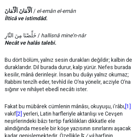
اَلْأَمَانَ اَلْأَمَانَ
/
el-emân el-emân
İlticâ ve istimdâd.
خَلِّصْنَا مِنَ النَّارِ /
hallisnâ mine’n-nâr
Necât ve halâs talebi.
Bu dört bölüm, yalnız sesin durakları değildir; kalbin de
duraklarıdır. Dil burada durur, kalp yürür. Nefes burada
kesilir, mânâ derinleşir. İnsan bu duâyı yalnız okumaz;
Rabbini tenzîh eder, tevhîd ile O’na yönelir, acziyle O’na
sığınır ve nihâyet ebedî necâtı ister.
Fakat bu mübârek cümlenin mânâsı, okuyuşu, i‘râbı,
[1]
vakıf
[2]
yerleri, Latin harfleriyle aktarılışı ve Cevşen
neşirlerindeki bâzı tertip farklılıkları dikkatle ele
alındığında mesele bir köşe yazısının sınırlarını aşacak
kadar genişlemektedir. Özellikle
يَا
/ yâ
harfinin