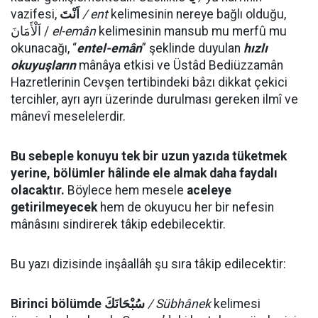
vazifesi,
اَنْتَ
/ ent
kelimesinin nereye bağlı olduğu,
اَلْأَمَانَ /
el-emân
kelimesinin mansub mu merfû mu
okunacağı, “
entel-emân
” şeklinde duyulan
hızlı
okuyuşların
mânâya etkisi ve Üstâd Bediüzzamân
Hazretlerinin Cevşen tertibindeki bâzı dikkat çekici
tercihler, ayrı ayrı üzerinde durulması gereken ilmî ve
mânevî meselelerdir.
Bu sebeple konuyu tek bir uzun yazıda tüketmek
yerine, bölümler hâlinde ele almak daha faydalı
olacaktır.
Böylece hem mesele
aceleye
getirilmeyecek
hem de okuyucu her bir nefesin
mânâsını sindirerek tâkip edebilecektir.
Bu yazı dizisinde inşâallâh şu sıra tâkip edilecektir:
Birinci bölümde
سُبْحَانَكَ
/ Sübhânek
kelimesi