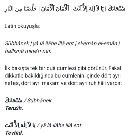
| خَلِّصْنَا مِنَ النَّارِ
اَلْأَمَانَ اَلْأَمَانَ
|
يَا لآَ اِلٰهَ اِلآَّ اَنْتَ
|
سُبْحَانَكَ
Latin okuyuşla:
Sübhânek | yâ lâ ilâhe illâ ent | el-emân el-emân |
hallisnâ mine’n-nâr.
İlk bakışta tek bir duâ cümlesi gibi görünür. Fakat
dikkatle bakıldığında bu cümlenin içinde dört ayrı
nefes, dört ayrı makâm ve dört ayrı ruh hâli vardır:
سُبْحَانَكَ
/ Sübhânek
Tenzîh.
يَا لآَ اِلٰهَ اِلآَّ اَنْتَ
/ yâ lâ ilâhe illâ ent
Tevhîd.