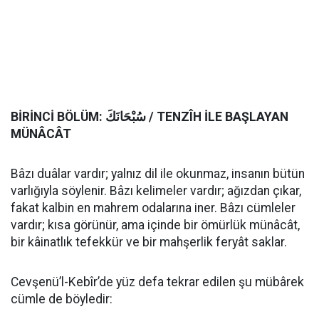
BİRİNCİ BÖLÜM:
سُبْحَانَكَ / TENZÎH İLE BAŞLAYAN
MÜNÂCÂT
Bâzı duâlar vardır; yalnız dil ile okunmaz, insanın bütün
varlığıyla söylenir. Bâzı kelimeler vardır; ağızdan çıkar,
fakat kalbin en mahrem odalarına iner. Bâzı cümleler
vardır; kısa görünür, ama içinde bir ömürlük münâcât,
bir kâinatlık tefekkür ve bir mahşerlik feryât saklar.
Cevşenü’l-Kebîr’de yüz defa tekrar edilen şu mübârek
cümle de böyledir: