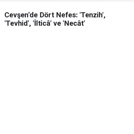
Cevşen’de Dört Nefes: 'Tenzih',
'Tevhid', 'İlticâ' ve 'Necât'