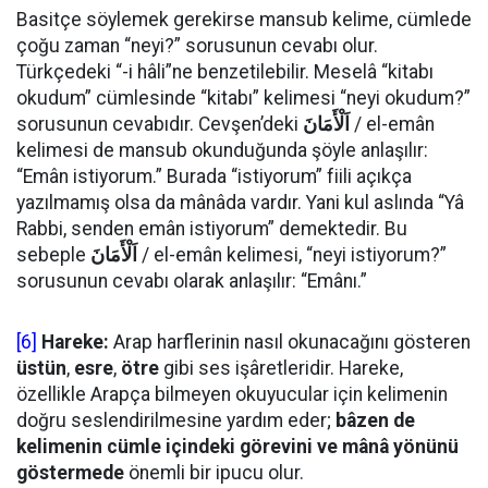
Basitçe söylemek gerekirse mansub kelime, cümlede
çoğu zaman “neyi?” sorusunun cevabı olur.
Türkçedeki “-i hâli”ne benzetilebilir. Meselâ “kitabı
okudum” cümlesinde “kitabı” kelimesi “neyi okudum?”
sorusunun cevabıdır. Cevşen’deki
اَلْأَمَانَ
/ el-emân
kelimesi de mansub okunduğunda şöyle anlaşılır:
“Emân istiyorum.” Burada “istiyorum” fiili açıkça
yazılmamış olsa da mânâda vardır. Yani kul aslında “Yâ
Rabbi, senden emân istiyorum” demektedir. Bu
sebeple
اَلْأَمَانَ
/ el-emân kelimesi, “neyi istiyorum?”
sorusunun cevabı olarak anlaşılır: “Emânı.”
[6]
Hareke:
Arap harflerinin nasıl okunacağını gösteren
üstün
,
esre
,
ötre
gibi ses işâretleridir. Hareke,
özellikle Arapça bilmeyen okuyucular için kelimenin
doğru seslendirilmesine yardım eder;
bâzen de
kelimenin cümle içindeki görevini ve mânâ yönünü
göstermede
önemli bir ipucu olur.