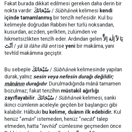
Fakat burada dikkat edilmesi gereken daha derin bir
nokta vardır:
سُبْحَانَكَ
/
Sübhânek
kelimesi
kendi
içinde tamamlanmış
bir tenzîh nefesidir. Kul bu
kelimeyle doğrudan Rabbini her türlü noksandan,
kusurdan, aczden, şerîkten, zulümden ve
hikmetsizlikten tenzîh eder. Ardından gelen
يَا لآَ اِلٰهَ اِلآَّ
اَنْتَ
/
yâ lâ ilâhe illâ ent
ise
yeni
bir makâma, yani
tevhîd makâmına geçiştir.
Bu sebeple
سُبْحَانَكَ
/
Sübhânek
kelimesinde yapılan
durak, yalnız
sesin veya nefesin durağı değildir;
mânânın
durağıdır
. Durulmadığında mânâ tamamen
bozulmaz; fakat tenzîhin
müstakil ağırlığı
zayıflayabilir
.
سُبْحَانَكَ
/
Sübhânek
kelimesi, sanki
ikinci cümlenin aceleyle geçilen bir başlangıcı gibi
kalabilir. Hâlbuki
bu kelime, duânın ilk edebidir.
Kul
henüz “
emân
” istemeden, henüz “
necât
” talep
etmeden, hatta “
tevhîd
” cümlesine geçmeden önce