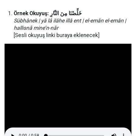
Örnek Okuyuş:
النَّارِ
مِنَ
خَلِّصْنَا
Sübhânek | yâ lâ ilâhe illâ ent | el-emân el-emân |
hallisnâ mine’n-nâr
[Sesli okuyuş linki buraya eklenecek]