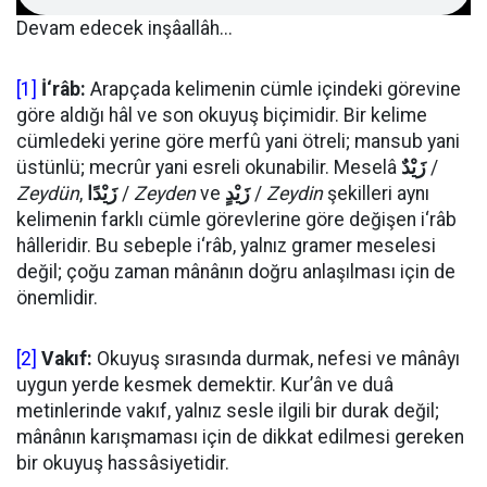
Devam edecek inşâallâh...
[1]
İ‘râb:
Arapçada kelimenin cümle içindeki görevine
göre aldığı hâl ve son okuyuş biçimidir. Bir kelime
cümledeki yerine göre merfû yani ötreli; mansub yani
üstünlü; mecrûr yani esreli okunabilir. Meselâ
زَيْدٌ
/
Zeydün
,
زَيْدًا
/
Zeyden
ve
زَيْدٍ
/
Zeydin
şekilleri aynı
kelimenin farklı cümle görevlerine göre değişen i‘râb
hâlleridir. Bu sebeple i‘râb, yalnız gramer meselesi
değil; çoğu zaman mânânın doğru anlaşılması için de
önemlidir.
[2]
Vakıf:
Okuyuş sırasında durmak, nefesi ve mânâyı
uygun yerde kesmek demektir. Kur’ân ve duâ
metinlerinde vakıf, yalnız sesle ilgili bir durak değil;
mânânın karışmaması için de dikkat edilmesi gereken
bir okuyuş hassâsiyetidir.