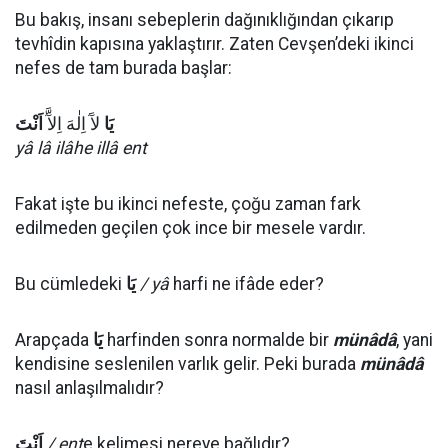
Bu bakış, insanı sebeplerin dağınıklığından çıkarıp
tevhîdin kapısına yaklaştırır. Zaten Cevşen’deki ikinci
nefes de tam burada başlar:
يَا
لآَ اِلٰهَ اِلآَّ
اَنْتَ
yâ lâ ilâhe illâ ent
Fakat işte bu ikinci nefeste, çoğu zaman fark
edilmeden geçilen çok ince bir mesele vardır.
Bu cümledeki
يَا
/ yâ
harfi ne ifâde eder?
Arapçada
يَا
harfinden sonra normalde bir
münâdâ
, yani
kendisine seslenilen varlık gelir. Peki burada
münâdâ
nasıl anlaşılmalıdır?
اَنْتَ
/ ent
e kelimesi nereye bağlıdır?