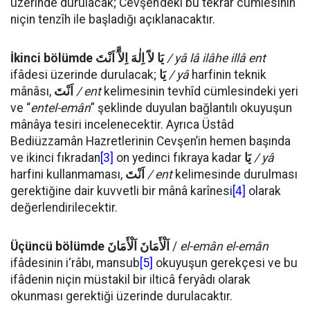
üzerinde durulacak; Cevşen’deki bu tekrar cümlesinin
niçin tenzîh ile başladığı açıklanacaktır.
İkinci bölümde
يَا لآَ اِلٰهَ اِلآَّ اَنْتَ
/ yâ lâ ilâhe illâ ent
ifâdesi üzerinde durulacak;
يَا
/ yâ
harfinin teknik
mânâsı,
اَنْتَ
/ ent
kelimesinin tevhîd cümlesindeki yeri
ve “
entel-emân
” şeklinde duyulan bağlantılı okuyuşun
mânâya tesiri incelenecektir. Ayrıca Üstâd
Bediüzzamân Hazretlerinin Cevşen’in hemen başında
ve ikinci fıkradan
[3]
on yedinci fıkraya kadar
يَا
/ yâ
harfini kullanmaması,
اَنْتَ
/ ent
kelimesinde durulması
gerektiğine dair kuvvetli bir mânâ karînesi
[4]
olarak
değerlendirilecektir.
Üçüncü bölümde
اَلْأَمَانَ اَلْأَمَانَ
/
el-emân el-emân
ifâdesinin i‘râbı, mansub
[5]
okuyuşun gerekçesi ve bu
ifâdenin niçin müstakil bir ilticâ feryâdı olarak
okunması gerektiği üzerinde durulacaktır.