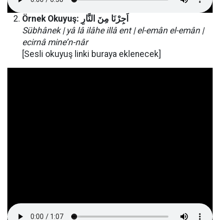
Örnek Okuyuş:
النَّارِ
مِنَ
اَجِرْنَا
Sübhânek | yâ lâ ilâhe illâ ent | el-emân el-emân |
ecirnâ mine’n-nâr
[Sesli okuyuş linki buraya eklenecek]