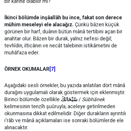
bir karîne olabilir mi?
İkinci bölümde inşâallâh bu ince, fakat son derece
mühim meseleyi ele alacağız.
Çünkü bâzen küçük
görünen bir harf, duânın bütün mânâ tertibini açan bir
anahtar olur. Bâzen bir durak, yalnız nefesi değil;
tevhîdin, ilticânın ve necât talebinin istikâmetini de
muhâfaza eder.
ÖRNEK OKUMALAR
[7]
Aşağıdaki sesli örnekler, bu yazıda anlatılan dört mânâ
durağını uygulamalı olarak göstermek için eklenmiştir.
Birinci bölümde özellikle
سُبْحَانَكَ
/
Sübhânek
kelimesinin tenzîh şuûruyla, aceleye getirilmeden
okunmasına dikkat edilmelidir. Diğer durakların ayrıntılı
i‘râb ve mânâ açıklamaları ise sonraki bölümlerde ele
alınacaktır.