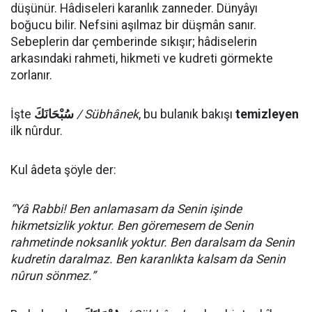
düşünür. Hâdiseleri karanlık zanneder. Dünyâyı
boğucu bilir. Nefsini aşılmaz bir düşmân sanır.
Sebeplerin dar çemberinde sıkışır; hâdiselerin
arkasındaki rahmeti, hikmeti ve kudreti görmekte
zorlanır.
İşte
سُبْحَانَكَ
/ Sübhânek
, bu bulanık bakışı
temizleyen
ilk nûrdur.
Kul âdeta şöyle der:
“Yâ Rabbi! Ben anlamasam da Senin işinde
hikmetsizlik yoktur. Ben göremesem de Senin
rahmetinde noksanlık yoktur. Ben daralsam da Senin
kudretin daralmaz. Ben karanlıkta kalsam da Senin
nûrun sönmez.”