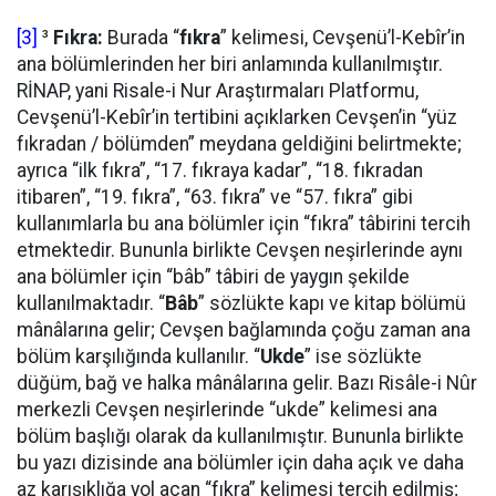
[3]
³
Fıkra:
Burada “
fıkra
” kelimesi, Cevşenü’l-Kebîr’in
ana bölümlerinden her biri anlamında kullanılmıştır.
RİNAP, yani Risale-i Nur Araştırmaları Platformu,
Cevşenü’l-Kebîr’in tertibini açıklarken Cevşen’in “yüz
fıkradan / bölümden” meydana geldiğini belirtmekte;
ayrıca “ilk fıkra”, “17. fıkraya kadar”, “18. fıkradan
itibaren”, “19. fıkra”, “63. fıkra” ve “57. fıkra” gibi
kullanımlarla bu ana bölümler için “fıkra” tâbirini tercih
etmektedir. Bununla birlikte Cevşen neşirlerinde aynı
ana bölümler için “bâb” tâbiri de yaygın şekilde
kullanılmaktadır. “
Bâb
” sözlükte kapı ve kitap bölümü
mânâlarına gelir; Cevşen bağlamında çoğu zaman ana
bölüm karşılığında kullanılır. “
Ukde
” ise sözlükte
düğüm, bağ ve halka mânâlarına gelir. Bazı Risâle-i Nûr
merkezli Cevşen neşirlerinde “ukde” kelimesi ana
bölüm başlığı olarak da kullanılmıştır. Bununla birlikte
bu yazı dizisinde ana bölümler için daha açık ve daha
az karışıklığa yol açan “fıkra” kelimesi tercih edilmiş;