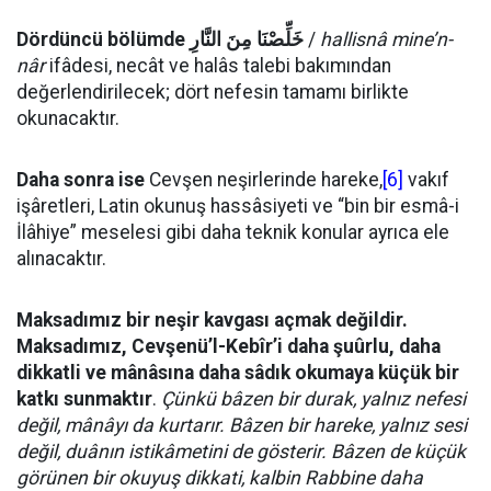
Dördüncü bölümde
النَّارِ
مِنَ
خَلِّصْنَا
/
hallisnâ mine’n-
nâr
ifâdesi, necât ve halâs talebi bakımından
değerlendirilecek; dört nefesin tamamı birlikte
okunacaktır.
Daha sonra ise
Cevşen neşirlerinde hareke,
[6]
vakıf
işâretleri, Latin okunuş hassâsiyeti ve “bin bir esmâ-i
İlâhiye” meselesi gibi daha teknik konular ayrıca ele
alınacaktır.
Maksadımız bir neşir kavgası açmak değildir.
Maksadımız, Cevşenü’l-Kebîr’i daha şuûrlu, daha
dikkatli ve mânâsına daha sâdık okumaya küçük bir
katkı sunmaktır
.
Çünkü bâzen bir durak, yalnız nefesi
değil, mânâyı da kurtarır. Bâzen bir hareke, yalnız sesi
değil, duânın istikâmetini de gösterir. Bâzen de küçük
görünen bir okuyuş dikkati, kalbin Rabbine daha