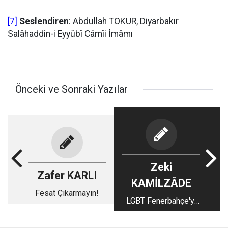
[7]
Seslendiren
: Abdullah TOKUR, Diyarbakır
Salâhaddin-i Eyyûbî Câmîi İmâmı
Önceki ve Sonraki Yazılar
Zeki
Zafer KARLI
KAMİLZÂDE
Fesat Çıkarmayın!
LGBT Fenerbahçe'yi
de mi kuşatıyor?