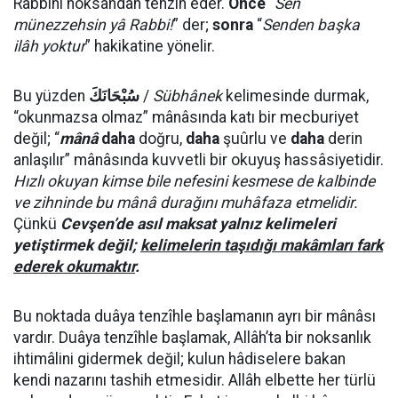
Rabbini noksandan tenzîh eder.
Önce
“
Sen
münezzehsin yâ Rabbi!
” der;
sonra
“
Senden başka
ilâh yoktur
” hakikatine yönelir.
Bu yüzden
سُبْحَانَكَ
/
Sübhânek
kelimesinde durmak,
“okunmazsa olmaz” mânâsında katı bir mecburiyet
değil; “
mânâ
daha
doğru,
daha
şuûrlu ve
daha
derin
anlaşılır” mânâsında kuvvetli bir okuyuş hassâsiyetidir.
Hızlı okuyan kimse bile nefesini kesmese de kalbinde
ve zihninde bu mânâ durağını muhâfaza etmelidir.
Çünkü
Cevşen’de asıl maksat yalnız kelimeleri
yetiştirmek değil;
kelimelerin taşıdığı makâmları fark
ederek okumaktır
.
Bu noktada duâya tenzîhle başlamanın ayrı bir mânâsı
vardır. Duâya tenzîhle başlamak, Allâh’ta bir noksanlık
ihtimâlini gidermek değil; kulun hâdiselere bakan
kendi nazarını tashih etmesidir. Allâh elbette her türlü