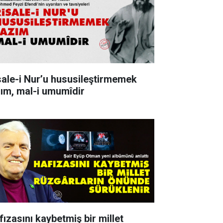
sale-i Nur’u hususileştirmemek
zım, mal-i umumîdir
fızasını kaybetmiş bir millet