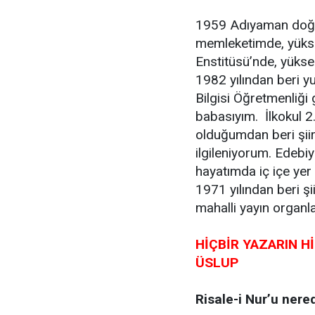
1959 Adıyaman doğum
memleketimde, yükse
Enstitüsü’nde, yükse
1982 yılından beri yu
Bilgisi Öğretmenliği 
babasıyım. İlkokul 2.
olduğumdan beri şiir
ilgileniyorum. Edebi
hayatımda iç içe yer a
1971 yılından beri şi
mahalli yayın organla
HİÇBİR YAZARIN H
ÜSLUP
Risale-i Nur’u nered