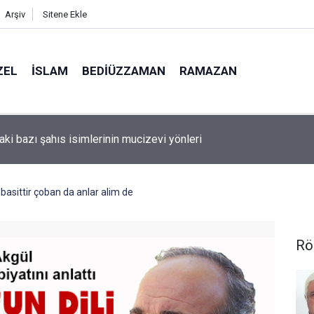
Arşiv
Sitene Ekle
ZEL
İSLAM
BEDIÜZZAMAN
RAMAZAN
Amerika'da seçim kazanan Müslüman adaya kin kustu
i basittir çoban da anlar alim de
Rö