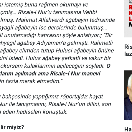
ını istemiş buna rağmen okumayı ve
çmiş… Risale-i Nur’u tanımasına Vehbi
olmuş. Mahmut Allahverdi ağabeyin tedrisinde
hyagil ağabeyin ise derslerinde bulunmuş…
i unutamadığı hatırasını şöyle anlatıyor:; “Bir
hyagil ağabey Adıyaman’a gelmişti. Rahmetli
Ri
ağabey elimden tutup Hulusi ağabeyin önüne
la
ni istedi. Hulus ağabey şefkatli ve vakur bir
r okursam kulaklarımın açılacağını söyledi.
O
larım açılmadı ama Risale-i Nur manevi
in fazla merak etmedim.”
 bahçesinde yaptığımız röportajda; hayat
Nur ile tanışmasını, Risale-i Nur’un dilini, son
 eden hadiseleri konuştuk.
lir miyiz?
Ha