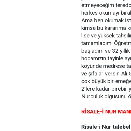
etmeyeceğim tereddü
herkes okumayı bırakı
Ama ben okumak isti
kimse bu kararıma ka
lise ve yüksek tahsil
tamamladım. Öğretmen
başladım ve 32 yıllı
hocamızın tayinle a
köyünde medrese tah
ve şifalar versin Al
çok büyük bir emeğe 
2’lere kadar birebir 
Nurculuk olgusunu 
RİSALE-İ NUR MAN
Risale-i Nur talebe