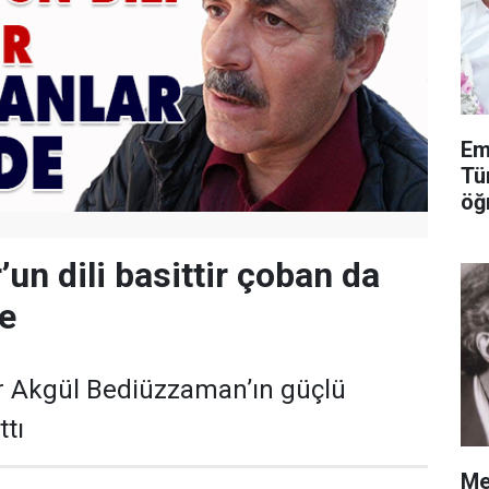
Em
Tü
öğ
’un dili basittir çoban da
de
r Akgül Bediüzzaman’ın güçlü
ttı
Me