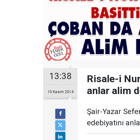
13:38
Risale-i Nur
anlar alim 
10 Kasım 2014
Şair-Yazar Sefe
edebiyatını anla