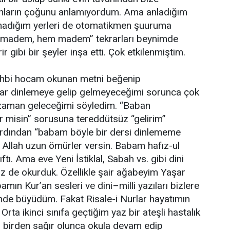
nların çoğunu anlamıyordum. Ama anladığım
madığım yerleri de otomatikmen şuuruma
 madem, hem madem” tekrarları beynimde
rir gibi bir şeyler inşa etti. Çok etkilenmiştim.
hbi hocam okunan metni beğenip
ar dinlemeye gelip gelmeyeceğimi sorunca çok
zaman geleceğimi söyledim. “Baban
r misin” sorusuna tereddütsüz “gelirim”
ardından “babam böyle bir dersi dinlememe
 Allah uzun ömürler versin. Babam hafız-ul
ftı. Ama eve Yeni İstiklal, Sabah vs. gibi dini
biz de okurduk. Özellikle şair ağabeyim Yaşar
mın Kur’an sesleri ve dini–milli yazıları bizlere
nde büyüdüm. Fakat Risale-i Nurlar hayatımın
rta ikinci sınıfa geçtiğim yaz bir ateşli hastalık
m birden sağır olunca okula devam edip