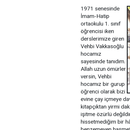
1971 senesinde
İmam-Hatip
ortaokulu 1. sınıf
öğrencisi iken
derslerimize giren
Vehbi Vakkasoğlu
hocamız
sayesinde tanıdım.
Allah uzun ömürler
versin, Vehbi
hocamız bir gurup
öğrenci olarak bizi
evine çay içmeye dav
kitapçıktan yirmi da
işitme özürlü değil
hissetmediğim bir hâ
benzemeyen haşmetli