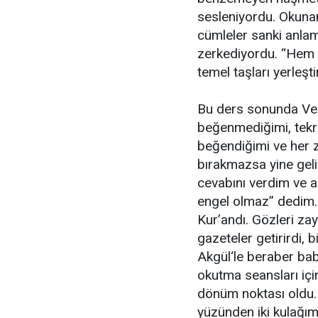
sesleniyordu. Okuna
cümleler sanki anla
zerkediyordu. “Hem
temel taşları yerleşti
Bu ders sonunda Ve
beğenmediğimi, tekr
beğendiğimi ve her 
bırakmazsa yine geli
cevabını verdim ve 
engel olmaz” dedim.
Kur’andı. Gözleri zayı
gazeteler getirirdi, 
Akgül‘le beraber baba
okutma seansları içi
dönüm noktası oldu. O
yüzünden iki kulağı