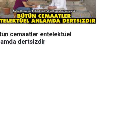
tün cemaatler entelektüel
lamda dertsizdir