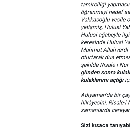
tamirciliği yapmas
öğrenmeyi hedef se
Vakkasoğlu vesile 
yetişmiş, Hulusi Ya
Hulusi ağabeyle ilgil
keresinde Hulusi Ya
Mahmut Allahverdi 
oturtarak dua etmesi
şekilde Risale-i Nu
günden sonra kulak
kulaklarımı açtığı
iç
Adıyaman’da bir çay
hikâyesini, Risale-i 
zamanlarda cereyan
Sizi kısaca tanıyabi