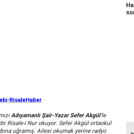
Ha
so
ebi-RisaleHaber
ımızı
Adıyamanlı Şair-Yazar Sefer Akgül
’le
ldır Risale-i Nur okuyor. Sefer Akgül ortaokul
aybına uğramış. Ailesi okumak yerine radyo