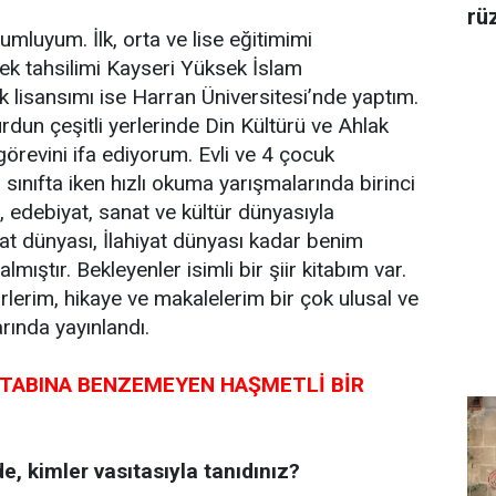
rü
luyum. İlk, orta ve lise eğitimimi
k tahsilimi Kayseri Yüksek İslam
k lisansımı ise Harran Üniversitesi’nde yaptım.
rdun çeşitli yerlerinde Din Kültürü ve Ahlak
görevini ifa ediyorum. Evli ve 4 çocuk
 sınıfta iken hızlı okuma yarışmalarında birinci
, edebiyat, sanat ve kültür dünyasıyla
yat dünyası, İlahiyat dünyası kadar benim
lmıştır. Bekleyenler isimli bir şiir kitabım var.
irlerim, hikaye ve makalelerim bir çok ulusal ve
rında yayınlandı.
İTABINA BENZEMEYEN HAŞMETLİ BİR
e, kimler vasıtasıyla tanıdınız?