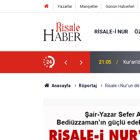
Yazarlar
Manşetler
Günün Haberleri
RISALE-I NUR
Ö
n mucizevi yönleri
24
20:02
Trump, 
Anasayfa
Röportaj
Risale-i Nur’un dil