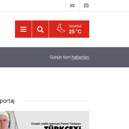
İstanbul
25 °C
16:00
Canlılar niye iki gözlü?
Günün tüm
haberleri
portaj