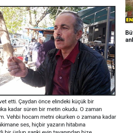
Bü
an
et etti. Çaydan önce elindeki küçük bir
kika kadar süren bir metin okudu. O zaman
dim. Vehbi hocam metni okurken o zamana kadar
kimane ses, hiçbir yazarın hitabına
 bir üslup sanki evin tavanından bize