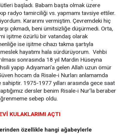
tleri başladı. Babam başta olmak üzere
p radyo tamirciliği vs. yapmamı tavsiye ettiler.
yordum. Kararımı vermiştim. Çevremdeki hiç
rşı çıkmadı, beni ümitsizliğe düşürmedi. Orta,
imi işitme özürlü bir vatandaş olarak
liğe ise işitme cihazı takma şartıyla
k meslek hayatımı hala sürdürüyorum. Vehbi
yrılması sonrasında 18 yıl Mardin Hüseyna
sili yapıp Adıyaman’a gelen Allah uzun ömür
i Güven hocam da Risale-i Nurları anlamamda
sahiptir. 1975-1977 yılları arasında gece saat
yaptığımız dersler benim Risale-i Nur’la beraber
öğrenmeme sebep oldu.
EVİ KULAKLARIMI AÇTI
lerinden özellikle hangi ağabeylerle