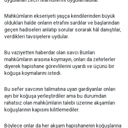
uygulanan zecrî teâmüllerini uygulamadılar.
Mahkûmların ekseriyeti yaşça kendilerinden büyük
oldukları halde onların etrafını sardılar ve başlarından
geçen hadiseleri anlatıp sorular sorarak hâl danıştılar,
verdikleri tavsiyelere uydular.
Bu vaziyetten haberdar olan savcı Bunları
mahkûmların arasına koymayın, onları da zehirlerler
diyerek hapishane görevlilerini uyardı ve üçünü bir
koğuşa koymalarını istedi.
Bu sefer savcının talimatına uyan gardiyanlar onları
ayrı bir koğuşa yerleştirdiler ama bu durumdan
rahatsız olan mahkûmların talebi üzerine akşamları
koğuşlarının kapısını kilitlemediler.
Böylece onlar da her akşam hapishanenin koğuşlarına