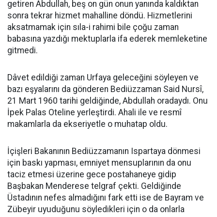
getiren Abdullah, beş on gün onun yanında kaldıktan
sonra tekrar hizmet mahalline döndü. Hizmetlerini
aksatmamak için sıla-i rahimi bile çoğu zaman
babasına yazdığı mektuplarla ifa ederek memleketine
gitmedi.
Dâvet edildiği zaman Urfaya geleceğini söyleyen ve
bazı eşyalarını da gönderen Bediüzzaman Said Nursî,
21 Mart 1960 tarihi geldiğinde, Abdullah oradaydı. Onu
İpek Palas Oteline yerleştirdi. Ahali ile ve resmî
makamlarla da ekseriyetle o muhatap oldu.
İçişleri Bakanının Bediüzzamanın Ispartaya dönmesi
için baskı yapması, emniyet mensuplarının da onu
taciz etmesi üzerine gece postahaneye gidip
Başbakan Menderese telgraf çekti. Geldiğinde
Üstadının nefes almadığını fark etti ise de Bayram ve
Zübeyir uyuduğunu söyledikleri için o da onlarla