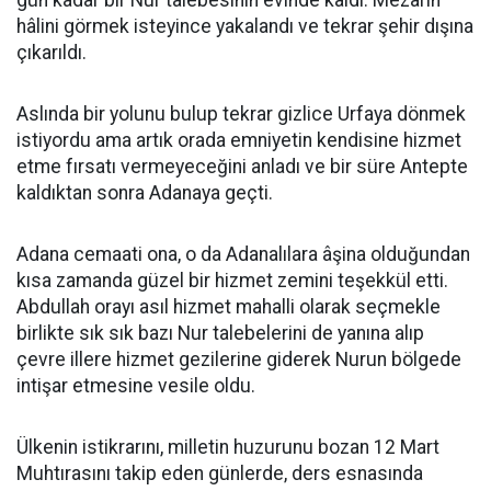
gün kadar bir Nur talebesinin evinde kaldı. Mezarın
hâlini görmek isteyince yakalandı ve tekrar şehir dışına
çıkarıldı.
Aslında bir yolunu bulup tekrar gizlice Urfaya dönmek
istiyordu ama artık orada emniyetin kendisine hizmet
etme fırsatı vermeyeceğini anladı ve bir süre Antepte
kaldıktan sonra Adanaya geçti.
Adana cemaati ona, o da Adanalılara âşina olduğundan
kısa zamanda güzel bir hizmet zemini teşekkül etti.
Abdullah orayı asıl hizmet mahalli olarak seçmekle
birlikte sık sık bazı Nur talebelerini de yanına alıp
çevre illere hizmet gezilerine giderek Nurun bölgede
intişar etmesine vesile oldu.
Ülkenin istikrarını, milletin huzurunu bozan 12 Mart
Muhtırasını takip eden günlerde, ders esnasında