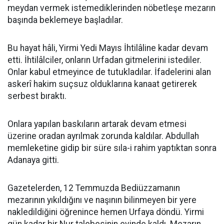
meydan vermek istemediklerinden nöbetleşe mezarın
başında beklemeye başladılar.
Bu hayat hâli, Yirmi Yedi Mayıs İhtilâline kadar devam
etti. İhtilâlciler, onların Urfadan gitmelerini istediler.
Onlar kabul etmeyince de tutukladılar. İfadelerini alan
askerî hakim suçsuz olduklarına kanaat getirerek
serbest bıraktı.
Onlara yapılan baskıların artarak devam etmesi
üzerine oradan ayrılmak zorunda kaldılar. Abdullah
memleketine gidip bir süre sıla-i rahim yaptıktan sonra
Adanaya gitti.
Gazetelerden, 12 Temmuzda Bediüzzamanın
mezarının yıkıldığını ve naşının bilinmeyen bir yere
nakledildiğini öğrenince hemen Urfaya döndü. Yirmi