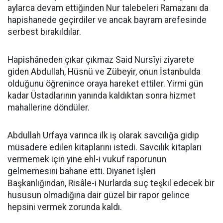
aylarca devam ettiğinden Nur talebeleri Ramazanı da
hapishanede geçirdiler ve ancak bayram arefesinde
serbest bırakıldılar.
Hapishâneden çıkar çıkmaz Said Nursîyi ziyarete
giden Abdullah, Hüsnü ve Zübeyir, onun İstanbulda
olduğunu öğrenince oraya hareket ettiler. Yirmi gün
kadar Üstadlarının yanında kaldıktan sonra hizmet
mahallerine döndüler.
Abdullah Urfaya varınca ilk iş olarak savcılığa gidip
müsadere edilen kitaplarını istedi. Savcılık kitapları
vermemek için yine ehl-i vukuf raporunun
gelmemesini bahane etti. Diyanet İşleri
Başkanlığından, Risâle-i Nurlarda suç teşkil edecek bir
hususun olmadığına dair güzel bir rapor gelince
hepsini vermek zorunda kaldı.