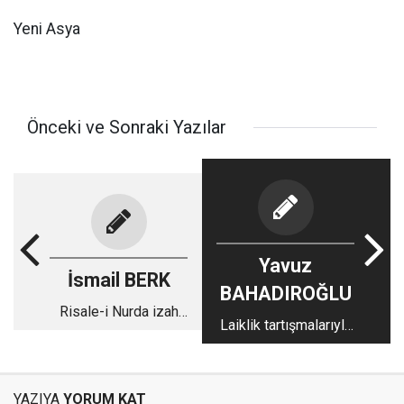
Yeni Asya
Önceki ve Sonraki Yazılar
Yavuz
İsmail BERK
BAHADIROĞLU
Risale-i Nurda izah
Laiklik tartışmalarıyla
metotları-2
72 sene geçti
YAZIYA
YORUM KAT