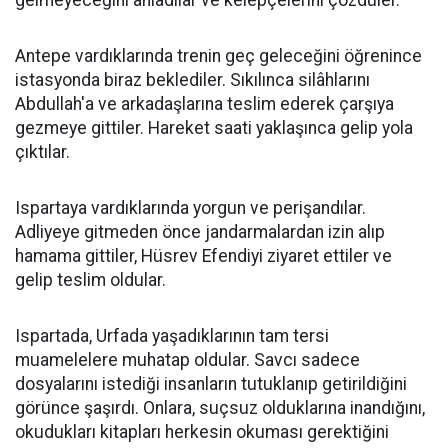
gelmeyeceğini anladılar ve kelepçelerini çözdüler.
Antepe vardıklarında trenin geç geleceğini öğrenince
istasyonda biraz beklediler. Sıkılınca silâhlarını
Abdullah'a ve arkadaşlarına teslim ederek çarşıya
gezmeye gittiler. Hareket saati yaklaşınca gelip yola
çıktılar.
Ispartaya vardıklarında yorgun ve perişandılar.
Adliyeye gitmeden önce jandarmalardan izin alıp
hamama gittiler, Hüsrev Efendiyi ziyaret ettiler ve
gelip teslim oldular.
Ispartada, Urfada yaşadıklarının tam tersi
muamelelere muhatap oldular. Savcı sadece
dosyalarını istediği insanların tutuklanıp getirildiğini
görünce şaşırdı. Onlara, suçsuz olduklarına inandığını,
okudukları kitapları herkesin okuması gerektiğini