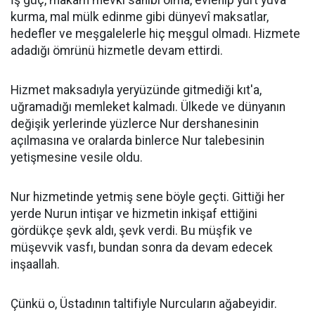
İş güç, makam mevki sahibi olma, evlenip yurt yuva
kurma, mal mülk edinme gibi dünyevî maksatlar,
hedefler ve meşgalelerle hiç meşgul olmadı. Hizmete
adadığı ömrünü hizmetle devam ettirdi.
Hizmet maksadıyla yeryüzünde gitmediği kıt'a,
uğramadığı memleket kalmadı. Ülkede ve dünyanın
değişik yerlerinde yüzlerce Nur dershanesinin
açılmasına ve oralarda binlerce Nur talebesinin
yetişmesine vesile oldu.
Nur hizmetinde yetmiş sene böyle geçti. Gittiği her
yerde Nurun intişar ve hizmetin inkişaf ettiğini
gördükçe şevk aldı, şevk verdi. Bu müşfik ve
müşevvik vasfı, bundan sonra da devam edecek
inşaallah.
Çünkü o, Üstadının taltifiyle Nurcuların ağabeyidir.