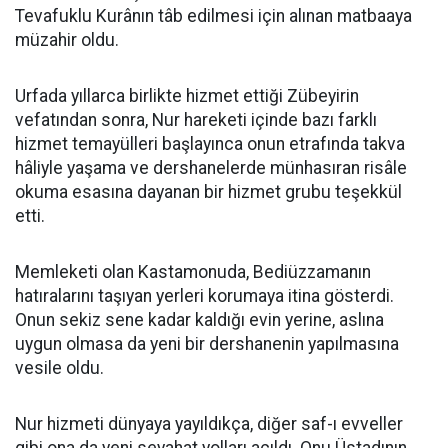
Tevafuklu Kurânın tâb edilmesi için alınan matbaaya
müzahir oldu.
Urfada yıllarca birlikte hizmet ettiği Zübeyirin
vefatından sonra, Nur hareketi içinde bazı farklı
hizmet temayülleri başlayınca onun etrafında takva
hâliyle yaşama ve dershanelerde münhasıran risâle
okuma esasına dayanan bir hizmet grubu teşekkül
etti.
Memleketi olan Kastamonuda, Bediüzzamanın
hatıralarını taşıyan yerleri korumaya itina gösterdi.
Onun sekiz sene kadar kaldığı evin yerine, aslına
uygun olmasa da yeni bir dershanenin yapılmasına
vesile oldu.
Nur hizmeti dünyaya yayıldıkça, diğer saf-ı evveller