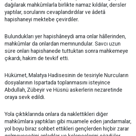
dağılarak mahkûmlarla birlikte namaz kıldılar, dersler
yaptılar, sorularını cevaplandırdılar ve âdetâ
hapishaneyi mektebe çevirdiler.
Bulundukları yer hapishâneydi ama onlar hâllerinden,
mahkûmlar da onlardan memnundular. Savcı uzun
süre onları hapishanede tuttuktan sonra mahkemeye
çıkardı, hakim de tevkif etti.
Hükümet, Malatya Hadisesinin de tesiriyle Nurcuların
dosyalarının Ispartada toplanmasını isteyince
Abdullah, Zübeyir ve Hüsnü askerlerin nezaretinde
oraya sevk edildi.
Yola çıktıklarında onlara da naklettikleri diğer
mahkûmlara yaptıkları gibi muamele eden jandarmalar,
yol boyu biraz sohbet ettikleri gençlerden hiçbir zarar