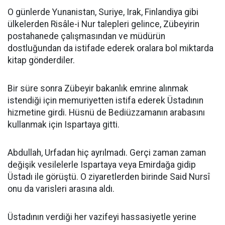
O günlerde Yunanistan, Suriye, Irak, Finlandiya gibi
ülkelerden Risâle-i Nur talepleri gelince, Zübeyirin
postahanede çalışmasından ve müdürün
dostluğundan da istifade ederek oralara bol miktarda
kitap gönderdiler.
Bir süre sonra Zübeyir bakanlık emrine alınmak
istendiği için memuriyetten istifa ederek Üstadının
hizmetine girdi. Hüsnü de Bediüzzamanın arabasını
kullanmak için Ispartaya gitti.
Abdullah, Urfadan hiç ayrılmadı. Gerçi zaman zaman
değişik vesilelerle Ispartaya veya Emirdağa gidip
Üstadı ile görüştü. O ziyaretlerden birinde Said Nursî
onu da varisleri arasına aldı.
Üstadının verdiği her vazifeyi hassasiyetle yerine