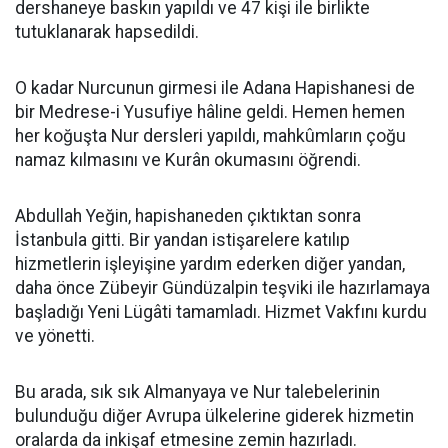
dershaneye baskın yapıldı ve 47 kişi ile birlikte
tutuklanarak hapsedildi.
O kadar Nurcunun girmesi ile Adana Hapishanesi de
bir Medrese-i Yusufiye hâline geldi. Hemen hemen
her koğuşta Nur dersleri yapıldı, mahkûmların çoğu
namaz kılmasını ve Kurân okumasını öğrendi.
Abdullah Yeğin, hapishaneden çıktıktan sonra
İstanbula gitti. Bir yandan istişarelere katılıp
hizmetlerin işleyişine yardım ederken diğer yandan,
daha önce Zübeyir Gündüzalpin teşviki ile hazırlamaya
başladığı Yeni Lügâti tamamladı. Hizmet Vakfını kurdu
ve yönetti.
Bu arada, sık sık Almanyaya ve Nur talebelerinin
bulunduğu diğer Avrupa ülkelerine giderek hizmetin
oralarda da inkişaf etmesine zemin hazırladı.