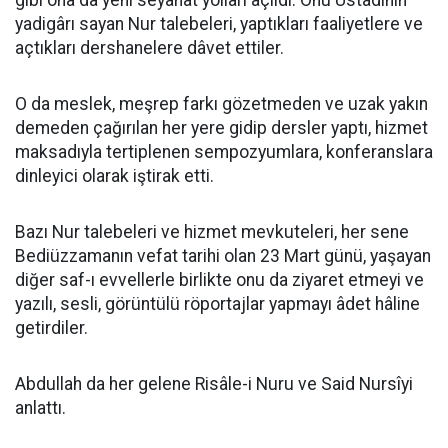
gibi ona da yeni seyahat yolları açıldı. Onu Üstadının
yadigârı sayan Nur talebeleri, yaptıkları faaliyetlere ve
açtıkları dershanelere dâvet ettiler.
O da meslek, meşrep farkı gözetmeden ve uzak yakın
demeden çağırılan her yere gidip dersler yaptı, hizmet
maksadıyla tertiplenen sempozyumlara, konferanslara
dinleyici olarak iştirak etti.
Bazı Nur talebeleri ve hizmet mevkuteleri, her sene
Bediüzzamanın vefat tarihi olan 23 Mart günü, yaşayan
diğer saf-ı evvellerle birlikte onu da ziyaret etmeyi ve
yazılı, sesli, görüntülü röportajlar yapmayı âdet hâline
getirdiler.
Abdullah da her gelene Risâle-i Nuru ve Said Nursîyi
anlattı.