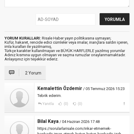
YORUM KURALLARI:
Risale Haber yayın politikasına uymayan;
Küfür, hakaret, rencide edici cümleler veya imalar, inançlara saldırı içeren,
imla kuralları ile yazılmamış,
Türkçe karakter kullanılmayan ve BÜYÜK HARFLERLE yazılmış yorumlar
Adınız kısmına uygun olmayan ve saçma rumuzlar onaylanmamaktadır.
Anlayışınız için teşekkür ederiz.
2 Yorum
Kemalettin Özdemir
/ 05 Temmuz 2026 15:23
Tebrik ederim.
Yanıtla
(0)
(0)
Bilal Kaya
/ 04 Haziran 2026 17:48
https://sorularlarisale.com/inkar-etmemek-
baskadir-iman-etmek-butun-butun-baskadir-izah-