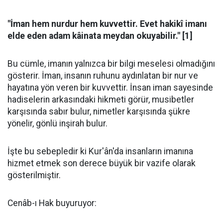
"İman hem nurdur hem kuvvettir. Evet hakikî imanı
elde eden adam kâinata meydan okuyabilir." [1]
Bu cümle, imanın yalnızca bir bilgi meselesi olmadığını
gösterir. İman, insanın ruhunu aydınlatan bir nur ve
hayatına yön veren bir kuvvettir. İnsan iman sayesinde
hadiselerin arkasındaki hikmeti görür, musibetler
karşısında sabır bulur, nimetler karşısında şükre
yönelir, gönlü inşirah bulur.
İşte bu sebepledir ki Kur'ân'da insanların imanına
hizmet etmek son derece büyük bir vazife olarak
gösterilmiştir.
Cenâb-ı Hak buyuruyor: