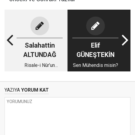
Salahattin
Elif
ALTUNDAĞ
GÜNEŞTEKİN
Risale-i Nûr’un
Sen Mühendis misin?
Üzerindeki ‘Lillâh’
Mührü
YAZIYA
YORUM KAT