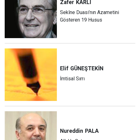
Zafer
KARLI
Sekîne Duası’nın Azametini
Gösteren 19 Husus
Elif
GÜNEŞTEKİN
İmtisal Sırrı
Nureddin
PALA