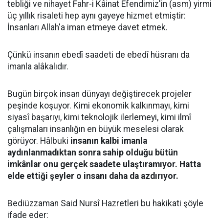
tebliği ve nihayet Fahr-i Kâinat Efendimiz'in (asm) yirmi
üç yıllık risaleti hep aynı gayeye hizmet etmiştir:
İnsanları Allah'a iman etmeye davet etmek.
Çünkü insanın ebedî saadeti de ebedî hüsranı da
imanla alâkalıdır.
Bugün birçok insan dünyayı değiştirecek projeler
peşinde koşuyor. Kimi ekonomik kalkınmayı, kimi
siyasî başarıyı, kimi teknolojik ilerlemeyi, kimi ilmî
çalışmaları insanlığın en büyük meselesi olarak
görüyor. Hâlbuki
insanın kalbi imanla
aydınlanmadıktan sonra sahip olduğu bütün
imkânlar onu gerçek saadete ulaştıramıyor. Hatta
elde ettiği şeyler o insanı daha da azdırıyor.
Bediüzzaman Said Nursî Hazretleri bu hakikati şöyle
ifade eder: