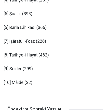
[4] Tarihçe-i Hayat (289)
[5] Şualar (393)
[6] Barla Lâhikası (366)
[7] İşâratü'l-İ'caz (228)
[8] Tarihçe-i Hayat (482)
[9] Sözler (299)
[10] Mâide (32)
Önceki ve Sonraki Yazılar