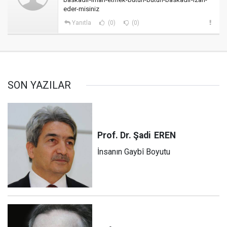
eder-misiniz
Yanıtla
(0)
(0)
SON YAZILAR
Prof. Dr. Şadi
EREN
İnsanın Gaybî Boyutu