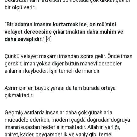
Bediüzzaman Hazretleri bu noktada çok dikkat çekici
bir ölçü verir:
"
Bir adamın imanını kurtarmak ise, on mü'mini
velayet derecesine çıkartmaktan daha mühim ve
daha sevaplıdır.
" [4]
Çünkü velayet makamı imandan sonra gelir. Önce iman
gerekir. İman yoksa diğer bütün manevî dereceler
anlamını kaybeder. İşin temeli de imandır.
Asrımızın en büyük yarası da tam burada ortaya
çıkmaktadır.
Geçmiş asırlarda insanlar daha çok günahlarla
mücadele ederken, modern çağda doğrudan doğruya
imanın esasları hedef alınmaktadır. Allah'ın varlığı,
ahiret, kader, peygamberlik ve vahiy gibi temel