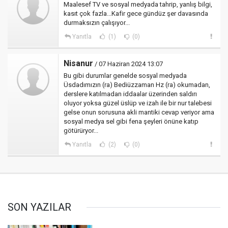
Maalesef TV ve sosyal medyada tahrip, yanlış bilgi,
kasıt çok fazla...Kafir gece gündüz şer davasında
durmaksızın çalışıyor...
Yanıtla
(1)
(0)
Nisanur
/ 07 Haziran 2024 13:07
Bu gibi durumlar genelde sosyal medyada
Üsdadımızın (ra) Bediüzzaman Hz (ra) okumadan,
derslere katılmadan iddaalar üzerinden saldırı
oluyor yoksa güzel üslüp ve izah ile bir nur talebesi
gelse onun sorusuna akli mantiki cevap veriyor ama
sosyal medya sel gibi fena şeyleri önüne katıp
götürüryor...
Yanıtla
(2)
(0)
SON YAZILAR