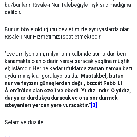
bu/bunların Risale-i Nur Talebeğiyle ilişkisi olmadığına
delildir.
Bunun böyle olduğunu devletimizle aynı yaşlarda olan
Risale-i Nur Hizmetimiz isbat etmektedir.
“Evet, milyonların, milyarların kalbinde asırlardan beri
kanamakta olan o derin yarayı saracak yegâne müşfik
el; İslâmdır. Her ne kadar ufuklarda
zaman zaman
bazı
uydurma ışıklar görülüyorsa da..
Müstakbel, bütün
nur ve feyzini güneşlerden değil, bizzât Rabb-ül
Âlemîn'den alan ezelî ve ebedî "Yıldız"ındır. O yıldız,
dünyalar durdukça duracak ve onu söndürmek
isteyenleri yerden yere vuracaktır.”
[3]
Selam ve dua ile.