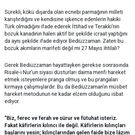
Sürekli, kökü dışarda olan ecnebi parmağının milleti
karıştırdığını ve kendisine işkence edenlerin hakiki
Türk olmadığını ifade ederek İttihad ve Terakki’nin
bozuk kanadının halen aktif bir şekilde icraat yaptığını
da aynı şekilde ifade ediyor Bediüzzaman. Zaten bu
bozuk akımların marifeti değil mi 27 Mayıs ihtilali?
Gerek Bediüzzaman hayattayken gerekse sonrasında
Risale-i Nur’un siyasi düsturları daima menfi hareket
etmek isteyenlere pranga olmuş ve bu prangaları
kırmaya çalışmışlardır. Bu da Bediüzzaman’ın müsbet
hareket metodunun ne kadar elzem olduğunu isbat
ediyor.
“Biz, ferec ve ferah ve sürur ve fütuhat isteriz.
Fakat kâfirlerin kılıncı ile değil. Kâfirlerin kılınçları
başlarını yesin; kılınçlarından gelen faide bize lâzım