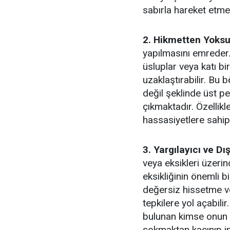
sabırla hareket etm
2. Hikmetten Yoksu
yapılmasını emreder. 
üsluplar veya katı bi
uzaklaştırabilir. Bu 
değil şeklinde üst p
çıkmaktadır. Özellikl
hassasiyetlere sahip
3. Yargılayıcı ve Dış
veya eksikleri üzerin
eksikliğinin önemli b
değersiz hissetme v
tepkilere yol açabil
bulunan kimse onun e
sokmaktan kaçınıp inc