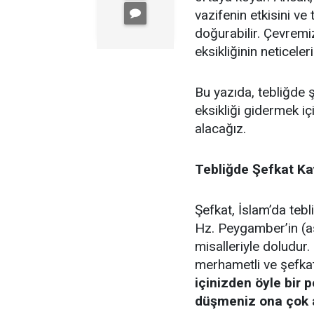
vazifenin etkisini ve 
doğurabilir. Çevremi
eksikliğinin neticel
Bu yazıda, tebliğde ş
eksikliği gidermek içi
alacağız.
Tebliğde Şefkat K
Şefkat, İslam’da tebl
Hz. Peygamber’in (as
misalleriyle doludur
merhametli ve şefkat
içinizden öyle bir p
düşmeniz ona çok a