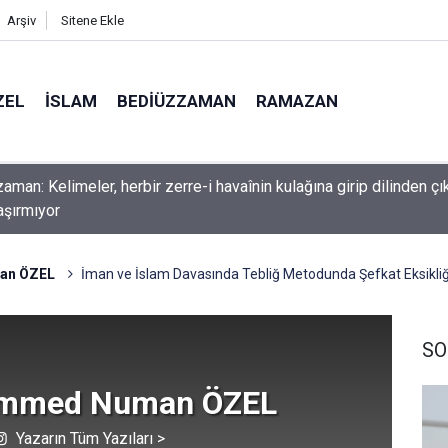
Arşiv
Sitene Ekle
ZEL
İSLAM
BEDIÜZZAMAN
RAMAZAN
nlardan dilinizi çekin, onlardan biri öldüğünde de
an ÖZEL
İman ve İslam Davasında Tebliğ Metodunda Şefkat Eksikliği
SO
mmed Numan ÖZEL
Yazarın Tüm Yazıları >