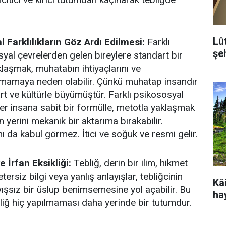
Lû
l Farklılıkların Göz Ardı Edilmesi:
Farklı
şeh
syal çevrelerden gelen bireylere standart bir
klaşmak, muhatabın ihtiyaçlarını ve
lamamaya neden olabilir. Çünkü muhatap insandır
art ve kültürle büyümüştür. Farklı psikososyal
er insana sabit bir formülle, metotla yaklaşmak
n yerini mekanik bir aktarıma bırakabilir.
ı da kabul görmez. İtici ve soğuk ve resmi gelir.
e İrfan Eksikliği:
Tebliğ, derin bir ilim, hikmet
etersiz bilgi veya yanlış anlayışlar, tebliğcinin
Kâi
yışsız bir üslup benimsemesine yol açabilir. Bu
ha
iğ hiç yapılmaması daha yerinde bir tutumdur.