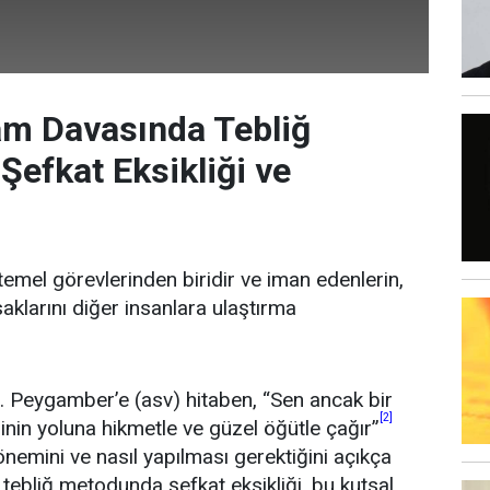
am Davasında Tebliğ
efkat Eksikliği ve
1
 temel görevlerinden biridir ve iman edenlerin,
saklarını diğer insanlara ulaştırma
. Peygamber’e (asv) hitaben, “Sen ancak bir
[2]
inin yoluna hikmetle ve güzel öğütle çağır”
n önemini ve nasıl yapılması gerektiğini açıkça
 tebliğ metodunda şefkat eksikliği, bu kutsal