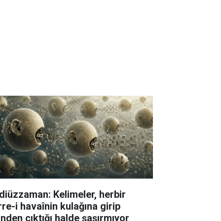
diüzzaman: Kelimeler, herbir
rre-i havaînin kulağına girip
linden çıktığı halde şaşırmıyor