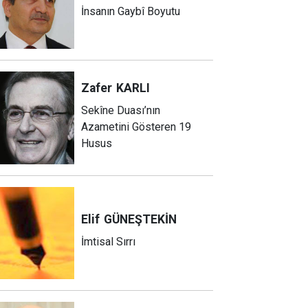
İnsanın Gaybî Boyutu
Zafer
KARLI
Sekîne Duası’nın
Azametini Gösteren 19
Husus
Elif
GÜNEŞTEKİN
İmtisal Sırrı