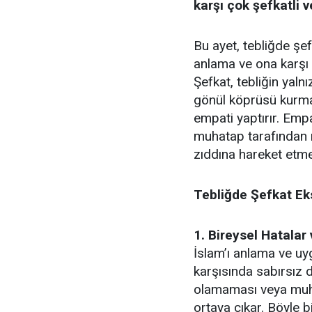
karşı çok şefkatli 
Bu ayet, tebliğde şe
anlama ve ona karşı 
Şefkat, tebliğin yaln
gönül köprüsü kurma
empati yaptırır. Empa
muhatap tarafından r
zıddına hareket etm
Tebliğde Şefkat Eks
1. Bireysel Hatalar 
İslam’ı anlama ve uy
karşısında sabırsız d
olamaması veya muha
ortaya çıkar. Böyle 