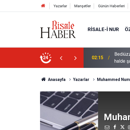
Yazarlar
Manşetler
Günün Haberleri
RISALE-I NUR
Ö
rre-i havaînin kulağına girip dilinden çıktığı
24
01:45
Müslüma
Anasayfa
Yazarlar
Muhammed Num
Muha