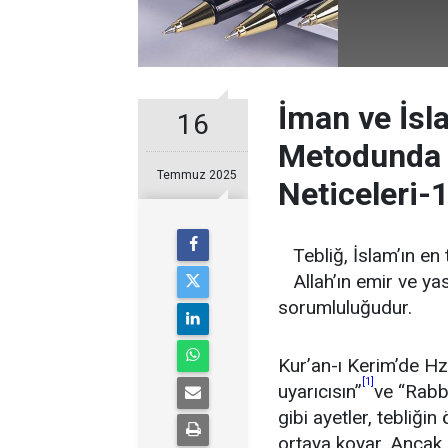
İman ve İsl
16
Metodunda Ş
Temmuz 2025
Neticeleri-
Tebliğ, İslam’ın en
Allah’ın emir ve ya
sorumluluğudur.
Kur’an-ı Kerim’de Hz
[1]
uyarıcısın”
ve “Rabb
gibi ayetler, tebliği
ortaya koyar. Ancak,