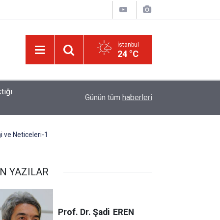
İstanbul
24 °C
01:15
Lût kavmine âid o alt-üst olan şehirleri de kaldır
Günün tüm
haberleri
 ve Neticeleri-1
N YAZILAR
Prof. Dr. Şadi
EREN