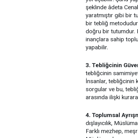
şeklinde âdeta Cena
yaratmıştır gibi bir 
bir tebliğ metodudur
doğru bir tutumdur. B
inançlara sahip topl
yapabilir.
3. Tebliğcinin Güven
tebliğcinin samimiyet
İnsanlar, tebliğcinin
sorgular ve bu, tebliğ
arasında ilişki kurar
4. Toplumsal Ayrış
dışlayıcılık, Müslüma
Farklı mezhep, meşr