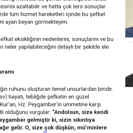
tesirini azaltabilir ve hatta çok ters sonuçlar
zde tüm hizmet hareketleri içinde bu şefkat
erini ayan beyan görmekteyim.
efkat eksikliğinin nedenlerini, sonuçlarını ve bu
n neler yapılabileceğini detaylı bir şekilde ele
avramı
iğin ruhunu oluşturan temel unsurlardan biridir.
v) hayatı, tebliğde şefkatin en güzel
. Kur’an, Hz. Peygamber’in ümmetine karşı
li olduğunu vurgular:
“Andolsun, size kendi
eygamber gelmiştir ki, sizin sıkıntıya
ğır gelir. O, size çok düşkün, mü’minlere
[3]