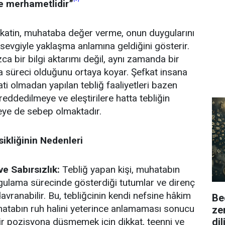
ve merhametlidir”
fkatin, muhataba değer verme, onun duygularını
sevgiyle yaklaşma anlamına geldiğini gösterir.
ızca bir bilgi aktarımı değil, aynı zamanda bir
 süreci olduğunu ortaya koyar. Şefkat insana
ti olmadan yapılan tebliğ faaliyetleri bazen
eddedilmeye ve eleştirilere hatta tebliğin
eye de sebep olmaktadır.
ikliğinin Nedenleri
ve Sabırsızlık:
Tebliğ yapan kişi, muhatabın
gulama sürecinde gösterdiği tutumlar ve direnç
avranabilir. Bu, tebliğcinin kendi nefsine hâkim
Be
tabın ruh halini yeterince anlamaması sonucu
ze
di
bir pozisyona düşmemek için dikkat, teenni ve