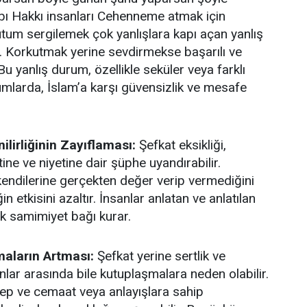
bı Hakkı insanları Cehenneme atmak için
tutum sergilemek çok yanlışlara kapı açan yanlış
. Korkutmak yerine sevdirmekse başarılı ve
u yanlış durum, özellikle seküler veya farklı
umlarda, İslam’a karşı güvensizlik ve mesafe
ilirliğinin Zayıflaması:
Şefkat eksikliği,
ine ve niyetine dair şüphe uyandırabilir.
 kendilerine gerçekten değer verip vermediğini
in etkisini azaltır. İnsanlar anlatan ve anlatılan
ak samimiyet bağı kurar.
maların Artması:
Şefkat yerine sertlik ve
nlar arasında bile kutuplaşmalara neden olabilir.
ep ve cemaat veya anlayışlara sahip