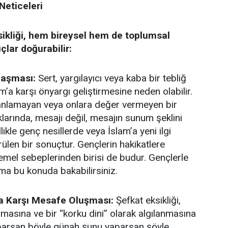
Neticeleri
sikliği, hem bireysel hem de toplumsal
lar doğurabilir:
laşması:
Sert, yargılayıcı veya kaba bir tebliğ
m’a karşı önyargı geliştirmesine neden olabilir.
i anlamayan veya onlara değer vermeyen bir
klarında, mesajı değil, mesajın sunum şeklini
likle genç nesillerde veya İslam’a yeni ilgi
ülen bir sonuçtur. Gençlerin hakikatlere
emel sebeplerinden birisi de budur. Gençlerle
ma bu konuda bakabilirsiniz.
a Karşı Mesafe Oluşması:
Şefkat eksikliği,
ılmasına ve bir “korku dini” olarak algılanmasına
yaparsan böyle günah şunu yaparsan şöyle