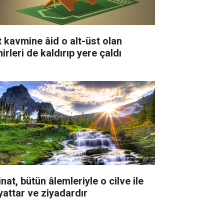
t kavmine âid o alt-üst olan
irleri de kaldırıp yere çaldı
nat, bütün âlemleriyle o cilve ile
yattar ve ziyadardır