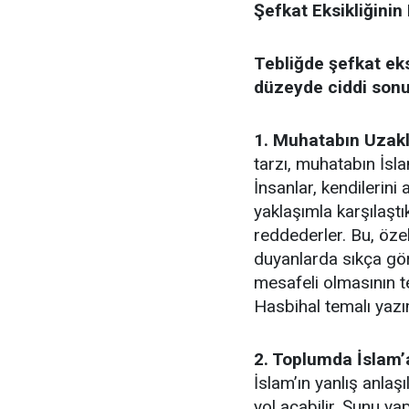
Şefkat Eksikliğinin 
Tebliğde şefkat ek
düzeyde ciddi sonuç
1. Muhatabın Uzak
tarzı, muhatabın İsla
İnsanlar, kendilerin
yaklaşımla karşılaştı
reddederler. Bu, özel
duyanlarda sıkça gör
mesafeli olmasının t
Hasbihal temalı yazı
2. Toplumda İslam’
İslam’ın yanlış anlaş
yol açabilir. Şunu 