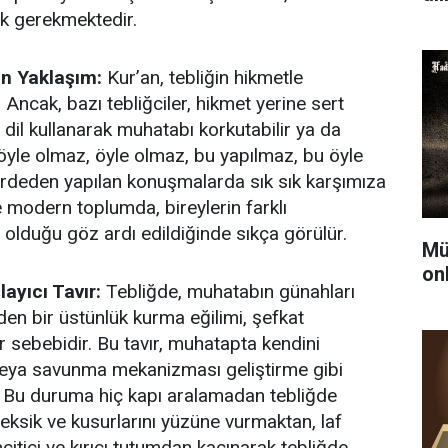
ek gerekmektedir.
n Yaklaşım:
Kur’an, tebliğin hikmetle
Ancak, bazı tebliğciler, hikmet yerine sert
r dil kullanarak muhatabı korkutabilir ya da
böyle olmaz, öyle olmaz, bu yapılmaz, bu öyle
erdeden yapılan konuşmalarda sık sık karşımıza
e modern toplumda, bireylerin farklı
 olduğu göz ardı edildiğinde sıkça görülür.
Mü
on
layıcı Tavır:
Tebliğde, muhatabın günahları
den bir üstünlük kurma eğilimi, şefkat
ir sebebidir. Bu tavır, muhatapta kendini
eya savunma mekanizması geliştirme gibi
ir. Bu duruma hiç kapı aralamadan tebliğde
ksik ve kusurlarını yüzüne vurmaktan, laf
itici ve kırıcı tutumdan kaçınarak tebliğde