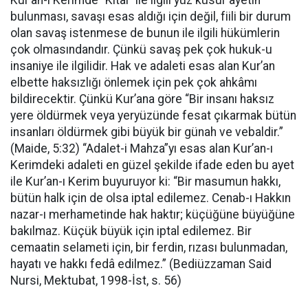
Kur’an-ı Kerimde “Kıtal” ile ilgili yüz küsur ayetin
bulunması, savaşı esas aldığı için değil, fiili bir durum
olan savaş istenmese de bunun ile ilgili hükümlerin
çok olmasındandır. Çünkü savaş pek çok hukuk-u
insaniye ile ilgilidir. Hak ve adaleti esas alan Kur’an
elbette haksızlığı önlemek için pek çok ahkâmı
bildirecektir. Çünkü Kur’ana göre “Bir insanı haksız
yere öldürmek veya yeryüzünde fesat çıkarmak bütün
insanları öldürmek gibi büyük bir günah ve vebaldir.”
(Maide, 5:32) “Adalet-i Mahza”yı esas alan Kur’an-ı
Kerimdeki adaleti en güzel şekilde ifade eden bu ayet
ile Kur’an-ı Kerim buyuruyor ki: “Bir masumun hakkı,
bütün halk için de olsa iptal edilemez. Cenab-ı Hakkın
nazar-ı merhametinde hak haktır; küçüğüne büyüğüne
bakılmaz. Küçük büyük için iptal edilemez. Bir
cemaatin selameti için, bir ferdin, rızası bulunmadan,
hayatı ve hakkı fedâ edilmez.” (Bediüzzaman Said
Nursi, Mektubat, 1998-İst, s. 56)