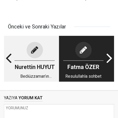
Önceki ve Sonraki Yazılar
Nurettin HUYUT
Fatma ÖZER
Bediüzzaman’ın
Resulullahla sohbet
fazileti
YAZIYA
YORUM KAT