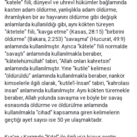
“katele” fiili, dünyevî ve uhrevî hükümler bağlamında
kasten adam öldürme, yanlışlıkla adam öldürme,
ihramlıyken bir av hayvanını öldürme gibi değişik
anlamlarda kullanıldığı gibi, aynı kökten türeyen
“ıktetele” fiili, “kavga etme” (Kasas, 28:15) “birbirini
öldürme” (Bakara, 2:253) “savaşma” (Hucurat, 49:9)
anlamında kullanılmıştır. Ayrıca “kâtele” fiili normalde
“savaştı” anlamında kullanılmakla beraber,
“kâtelehümüllah” tabiri, “Allah onları kahretsin”
anlamında kullanılmıştır. Yine “kutile” kelimesi
“öldürüldü” anlamında kullanılmakla beraber, nankör
kimselerle ilgili olarak, “kutile’l-İnsan” tabiri, “kahrolası
insan” anlamında kullanılmıştır. Aynı kökten türemekle
beraber, Allah yolunda savaşma ve böyle bir savaş
esnasında öldürme ve öldürülme anlamında
kullanılmakla “cihad” kapsamına giren kelimelerin
geçtiği ayet sayısı ise 50 ye ulaşmaktadır.