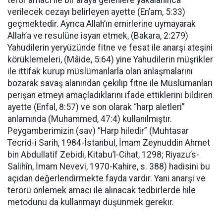
terör amacı ile bir araya gelenlere yakalanınca
verilecek cezayı belirleyen ayette (En’am, 5:33)
geçmektedir. Ayrıca Allah’ın emirlerine uymayarak
Allah’a ve resulüne isyan etmek, (Bakara, 2:279)
Yahudilerin yeryüzünde fitne ve fesat ile anarşi ateşini
körüklemeleri, (Mâide, 5:64) yine Yahudilerin müşrikler
ile ittifak kurup müslümanlarla olan anlaşmalarını
bozarak savaş alanından çekilip fitne ile Müslümanları
perişan etmeyi amaçladıklarını ifade ettiklerini bildiren
ayette (Enfal, 8:57) ve son olarak “harp aletleri”
anlamında (Muhammed, 47:4) kullanılmıştır.
Peygamberimizin (sav) “Harp hiledir” (Muhtasar
Tecrid-i Sarih, 1984-İstanbul, İmam Zeynuddin Ahmet
bin Abdullatif Zebidi, Kitabu’l-Cihat, 1298; Riyazu’s-
Salihîn, İmam Nevevi, 1970-Kahire, s. 388) hadisini bu
açıdan değerlendirmekte fayda vardır. Yani anarşi ve
terörü önlemek amacı ile alınacak tedbirlerde hile
metodunu da kullanmayı düşünmek gerekir.