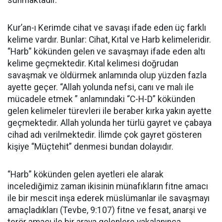
sunmaktadır.
Kur’an-ı Kerimde cihat ve savaşı ifade eden üç farklı
kelime vardır. Bunlar: Cihat, Kıtal ve Harb kelimeleridir.
“Harb” kökünden gelen ve savaşmayı ifade eden altı
kelime geçmektedir. Kıtal kelimesi doğrudan
savaşmak ve öldürmek anlamında olup yüzden fazla
ayette geçer. “Allah yolunda nefsi, canı ve malı ile
mücadele etmek ” anlamındaki “C-H-D” kökünden
gelen kelimeler türevleri ile beraber kırka yakın ayette
geçmektedir. Allah yolunda her türlü gayret ve çabaya
cihad adı verilmektedir. İlimde çok gayret gösteren
kişiye “Müçtehit” denmesi bundan dolayıdır.
“Harb” kökünden gelen ayetleri ele alarak
incelediğimiz zaman ikisinin münafıkların fitne amacı
ile bir mescit inşa ederek müslümanlar ile savaşmayı
amaçladıkları (Tevbe, 9:107) fitne ve fesat, anarşi ve