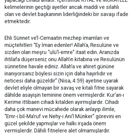
yapacağı cihadı anlatır. İçerisinde KITAL ve MUKATELE
kelimelerinin geçtiği ayetler ancak maddi ve silahlı
olan ve devlet başkanının liderliğindeki bir savaşı ifade
etmektedir.
Ehli Sünnet ve’l-Cemaatin mezhep imamları ve
müçtehitleri “Ey İman edenler! Allah’a, Resulüne ve
sizden olan meşru “ulü’l-emre” itaat edin. Aranızda
ihtilafa düşerseniz onu Allah’ın kitabına ve Resulünün
sünnetine havale ediniz. Allah’a ve ahiret gününe
inanıyorsanız böylesi sizin için daha hayırlıdır ve
neticesi daha güzeldir” (Nisa, 4:59) ayetine uyarak
devlet eliyle olmayan bir savaş ve kıtali fitne sayarak
dâhilde asayişin teminine önem vermişlerdir. Kur’an-ı
Kerime ittibaen cihadı kıtalden ayırmışlardır. Cihadı
daha çok manevi mücahede olarak anlayıp ilimle,
“Emr-i bil-Ma’ruf ve Nehy-i Ani’l Münker” görevini en
güzel şekilde yapmışlar ve halkı irşada önem
vermişlerdir. Dâhili fitnelere alet olmamışlardır.