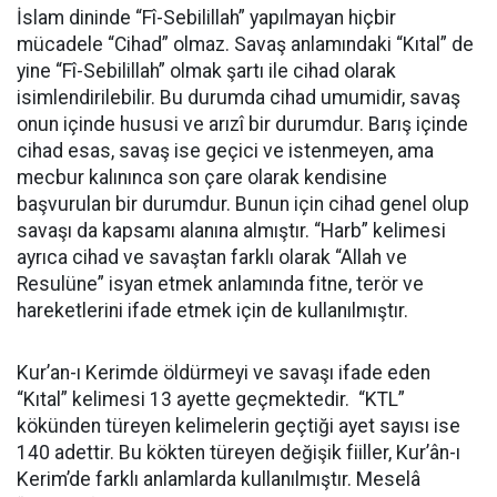
İslam dininde “Fî-Sebilillah” yapılmayan hiçbir
mücadele “Cihad” olmaz. Savaş anlamındaki “Kıtal” de
yine “Fî-Sebilillah” olmak şartı ile cihad olarak
isimlendirilebilir. Bu durumda cihad umumidir, savaş
onun içinde hususi ve arızî bir durumdur. Barış içinde
cihad esas, savaş ise geçici ve istenmeyen, ama
mecbur kalınınca son çare olarak kendisine
başvurulan bir durumdur. Bunun için cihad genel olup
savaşı da kapsamı alanına almıştır. “Harb” kelimesi
ayrıca cihad ve savaştan farklı olarak “Allah ve
Resulüne” isyan etmek anlamında fitne, terör ve
hareketlerini ifade etmek için de kullanılmıştır.
Kur’an-ı Kerimde öldürmeyi ve savaşı ifade eden
“Kıtal” kelimesi 13 ayette geçmektedir. “KTL”
kökünden türeyen kelimelerin geçtiği ayet sayısı ise
140 adettir. Bu kökten türeyen değişik fiiller, Kur’ân-ı
Kerim’de farklı anlamlarda kullanılmıştır. Meselâ