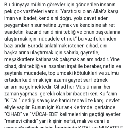
Bu dünyaya mühim görevler için gönderilen insanın
pek çok vazifeleri vardır. “Yaratıcısı olan Allah’a karşı
iman ve ibadet, kendisini doğru yola davet eden
peygamberin sünnetine uymak ve kendisine ahiret
saadetini kazandıran dinini tebliğ ve onun başkalarına
ulaştırmak için mücadele etmek” bu vazifelerinden
bazılarıdır. Burada anlatılmak istenen cihad, dini
başkalarına ulaştırmak için sabırla, gayretle,
meşakkatlere katlanarak çalışmak anlamındadır. Yine
cihad, dini tebliğ ve insanları irşat ile beraber, nefis ve
şeytanla mücadele, toplumdaki kötülükleri ve zulmü
ortadan kaldırmak için azami gayret sarf etmek
anlamına gelmektedir. Cihad her Müslümanın her
zaman yapması gerekli olan bir ibadet iken, Kur’anın
“KITAL” dediği savaş ise harici tecavüze karşı devlet
eliyle yapılır. Bunun için Kur’an-ı Kerimde içerisinde
“CİHAD” ve “MÜCAHEDE” kelimelerinin geçtiği ayetler
“manevi cihadı” yani kişinin nefsi, malı ve canı ile