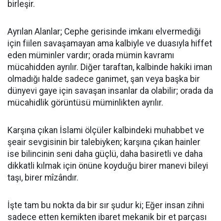
birleşir.
​Ayrılan Alanlar; Cephe gerisinde imkanı elvermediği
için fiilen savaşamayan ama kalbiyle ve duasıyla hiffet
eden müminler vardır; orada mümin kavramı
mücahidden ayrılır. Diğer taraftan, kalbinde hakiki iman
olmadığı halde sadece ganimet, şan veya başka bir
dünyevi gaye için savaşan insanlar da olabilir; orada da
mücahidlik görüntüsü müminlikten ayrılır.
​Karşına çıkan İslami ölçüler kalbindeki muhabbet ve
şeair sevgisinin bir talebiyken; karşına çıkan hainler
ise bilincinin seni daha güçlü, daha basiretli ve daha
dikkatli kılmak için önüne koyduğu birer manevi bileyi
taşı, birer mîzândır.
​İşte tam bu nokta da bir sır şudur ki; Eğer insan zihni
sadece etten kemikten ibaret mekanik bir et parçası