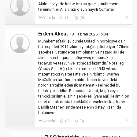
Akıldan ziyade kalbe baksa gerek, muhteşem
terennümler Allah razı olsun hayırlı Cuma'lar
Yanıtla
(3)
(0)
Erdem Akça
/ 18 Haziran 2026 15:04
Muhakemat'taki şu cümle Üstad'ın nörolojiye dair
bu tespitleri 1911 yılında yaptığını gösteriyor: "Zihnin
şebekesi üstünde tersim olunan ve nazar-ı akıl ile
alınan suret-i garaz, müşevveş olmamak için,
tecavüb ve teavün ve istimdad lâzımdır." Nöral ağ
(Yapay Sinir Ağı) fikrinin temelleri 1943 yılında
matematikçi Walter Pitts ve sinirbilimci Warren
McCulloch tarafından atıldı. İnsan beynindeki
nöronları taklit eden ilk matematiksel model bu
tarihte geliştirildi. Bu açıdan Üstad, keşfî veya
tahkikî bir ilimle, zihin şebekesi (yani ağı) ile ilmin bir
suret olarak orada teşekkülü meselesini keşfeder.
Badıllı Mesnevi'sinde meselenin detaylı izahı da
bulunuyor.
Yanıtla
(3)
(0)