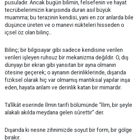
pusuladır. Ancak bugün bilimin, felsefenin ve hayat
tecrübelerimizin karşısında duran asıl büyük
muamma; bu terazinin kendisi, yani en zor anlarda bile
düşünce üreten ve o manevi nükteleri hisseden o
içsel öz olan bilinç..
​Bilinç; bir bilgisayar gibi sadece kendisine verilen
verileri işleyen ruhsuz bir mekanizma değildir. O, dış
dünyayı bir ekran gibi yansıtan bir ayna olmanın
ötesine geçerek; o aynanın derinliklerinde, dışarıda
fiziksel olarak hiç var olmamış mantıksal yapılar inşa
eden, hayata anlam ve derinlik katan bir mimardır.
Ta’lîkât eserinde İlmin tarifi bölümünde “İlim, bir şeyle
alakalı akılda meydana gelen sûrettir” der.
Dışarıda ki nesne zihnimizde soyut bir form, bir gölge
bırakır.