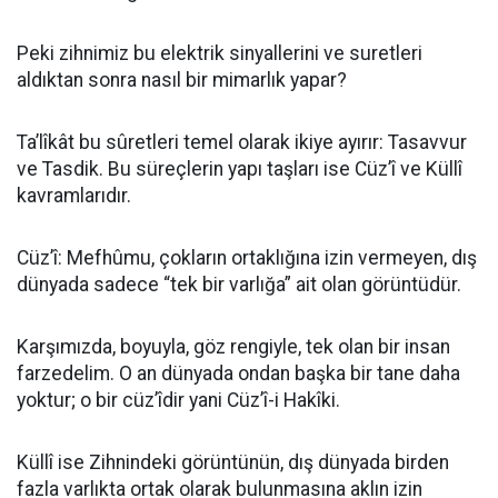
​Peki zihnimiz bu elektrik sinyallerini ve suretleri
aldıktan sonra nasıl bir mimarlık yapar?
Ta’lîkât bu sûretleri temel olarak ikiye ayırır: Tasavvur
ve Tasdik. Bu süreçlerin yapı taşları ise Cüz’î ve Küllî
kavramlarıdır.
​Cüz’î: Mefhûmu, çokların ortaklığına izin vermeyen, dış
dünyada sadece “tek bir varlığa” ait olan görüntüdür.
Karşımızda, boyuyla, göz rengiyle, tek olan bir insan
farzedelim. O an dünyada ondan başka bir tane daha
yoktur; o bir cüz’îdir yani Cüz’î-i Hakîki.
​Küllî ise Zihnindeki görüntünün, dış dünyada birden
fazla varlıkta ortak olarak bulunmasına aklın izin