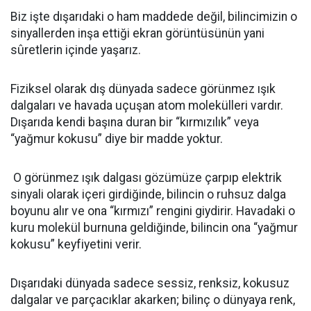
​Biz işte dışarıdaki o ham maddede değil, bilincimizin o
sinyallerden inşa ettiği ekran görüntüsünün yani
sûretlerin içinde yaşarız.
Fiziksel olarak dış dünyada sadece görünmez ışık
dalgaları ve havada uçuşan atom molekülleri vardır.
Dışarıda kendi başına duran bir “kırmızılık” veya
“yağmur kokusu” diye bir madde yoktur.
​ O görünmez ışık dalgası gözümüze çarpıp elektrik
sinyali olarak içeri girdiğinde, bilincin o ruhsuz dalga
boyunu alır ve ona “kırmızı” rengini giydirir. Havadaki o
kuru molekül burnuna geldiğinde, bilincin ona “yağmur
kokusu” keyfiyetini verir.
​Dışarıdaki dünyada sadece sessiz, renksiz, kokusuz
dalgalar ve parçacıklar akarken; bilinç o dünyaya renk,