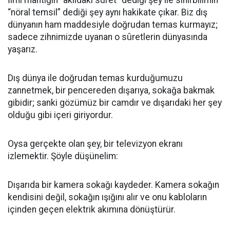
​İlmi mantığın “akıldaki sûret” dediği şey ile sinirbilimin
“nöral temsil” dediği şey aynı hakikate çıkar. Biz dış
dünyanın ham maddesiyle doğrudan temas kurmayız;
sadece zihnimizde uyanan o sûretlerin dünyasında
yaşarız.
Dış dünya ile doğrudan temas kurduğumuzu
zannetmek, bir pencereden dışarıya, sokağa bakmak
gibidir; sanki gözümüz bir camdır ve dışarıdaki her şey
olduğu gibi içeri giriyordur.
​Oysa gerçekte olan şey, bir televizyon ekranı
izlemektir. Şöyle düşünelim:
​Dışarıda bir kamera sokağı kaydeder. Kamera sokağın
kendisini değil, sokağın ışığını alır ve onu kabloların
içinden geçen elektrik akımına dönüştürür.