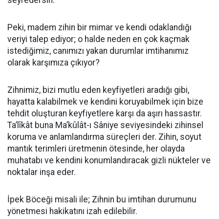
seyredersin.
​Peki, madem zihin bir mimar ve kendi odaklandığı
veriyi talep ediyor; o halde neden en çok kaçmak
istediğimiz, canımızı yakan durumlar imtihanımız
olarak karşımıza çıkıyor?
​Zihnimiz, bizi mutlu eden keyfiyetleri aradığı gibi,
hayatta kalabilmek ve kendini koruyabilmek için bize
tehdit oluşturan keyfiyetlere karşı da aşırı hassastır.
Ta’lîkât buna Ma’kûlât-ı Sâniye seviyesindeki zihinsel
koruma ve anlamlandırma süreçleri der. Zihin, soyut
mantık terimleri üretmenin ötesinde, her olayda
muhatabı ve kendini konumlandıracak gizli nükteler ve
noktalar inşa eder.
​İpek Böceği misali ile; Zihnin bu imtihan durumunu
yönetmesi hakikatını izah edilebilir.