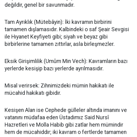
değildir, genel bir savunmadır.
​Tam Ayrıklık (Mütebâyin): İki kavramın birbirini
tamamen dışlamasıdır. Kalbindeki o saf Şeair Sevgisi
ile Hıyanet Keyfiyeti gibi; siyah ve beyaz gibi
birbirlerine tamamen zıttırlar, asla birleşmezler.
​Eksik Girişimlilik (Umûm Min Vech): Kavramların bazı
yerlerde kesişip bazı yerlerde ayrılmasıdır.
Misal verirsek: Zihnimizdeki mümin hakikatı ile
mücahid hakikatı gibidir.
​Kesişen Alan ise Cephede gülleler altında imanını ve
vatanını müdafaa eden Üstadımız Said Nursî
Hazretleri ve Molla Habib gibi zatlar hem mümindir
hem de mücahiddir; iki kavram o fertlerde tamamen