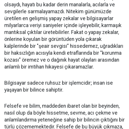
olsaydı, hayatı bu kadar derin manalarla, acılarla ve
sevgilerle sarmalayamazdı. Nitekim günümüzde
üretilen en gelişmiş yapay zekalar ve bilgisayarlar
milyarlarca veriyi saniyeler içinde işleyebilir, karmaşık
mantıksal çıktılar üretebilirler. Fakat o yapay zekalar,
önlerine koyulan bir görüntüden yola çıkarak
kalplerinde bir "şeair sevgisi" hissedemez, uğradıkları
bir haksızlığın acısıyla kendi etraflarında bir "korunma
kozası" öremez ve o dağınık hayat olayları arasından
anlamlı bir imtihan hikayesi çıkaramazlar.
​Bilgisayar sadece ruhsuz bir işlemcidir; insan ise
yaşayan bir bilince sahiptir.
Felsefe ve bilim, maddeden ibaret olan bir beyinden,
nasıl olup da böyle hissetme, sevme, acı çekme ve
anlamlandırma yeteneğine sahip bir bilincin çıktığını bir
türlü çözememektedir. Felsefe de bu büyük çıkmaza,