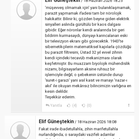
Elif Güneştekin
/ 18 Haziran 2026 18:25
'müşevveş olmamak için' yani bulanıklaşmamak,
parazit yapmamak ifadesi tam bir nörolojik
hakikattir. Bilinir ki, gözden beyne giden elektrik
sinyalleri aslında gürültülü bir kaos dalgası
gibidir. Eğer nöronlar kendi aralarında bir geri
bildirim kurmasaydı, dünyayı karıncalanan eski
bir televizyon ekranı gibi görecektik. 1943'te
sibernetikçilerin matematiksel kapılarla çözdüğü
bu parazit filtresini, Üstad 32 yıl evvel zihnin
kendi içindeki tecavüb mekanizması olarak
keşfetmiştir. Bu muazzam biyolojik mühendislik
nizamı, bilgisayarların aksine ruhsuz bir
işlemciyle değil; o şebekenin üstünde durup
'suret-i garazı' yani asıl kasıt ve manayı 'nazar-ı
akıl' ile okuyan mekânsız bilincimizin varlığına en
kesin delildir.
Teşekkür ederim.
Yanıtla
(4)
(0)
Elif Güneştekin
/ 18 Haziran 2026 18:08
Fakat irade ibadetullahla, zihin marifetullahla
nurlandığında; o saraydaki vazifeli adamlar