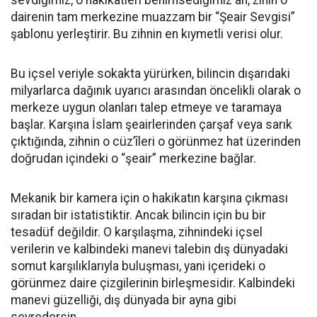
sevdiğimiz, o hakikatleri benimsediğimiz an, zihin o
dairenin tam merkezine muazzam bir “Şeair Sevgisi”
şablonu yerleştirir. Bu zihnin en kıymetli verisi olur.
​Bu içsel veriyle sokakta yürürken, bilincin dışarıdaki
milyarlarca dağınık uyarıcı arasından öncelikli olarak o
merkeze uygun olanları talep etmeye ve taramaya
başlar. Karşına İslam şeairlerinden çarşaf veya sarık
çıktığında, zihnin o cüz’îleri o görünmez hat üzerinden
doğrudan içindeki o “şeair” merkezine bağlar.
​Mekanik bir kamera için o hakikatın karşına çıkması
sıradan bir istatistiktir. Ancak bilincin için bu bir
tesadüf değildir. O karşılaşma, zihnindeki içsel
verilerin ve kalbindeki manevi talebin dış dünyadaki
somut karşılıklarıyla buluşması, yani içerideki o
görünmez daire çizgilerinin birleşmesidir. Kalbindeki
manevi güzelliği, dış dünyada bir ayna gibi