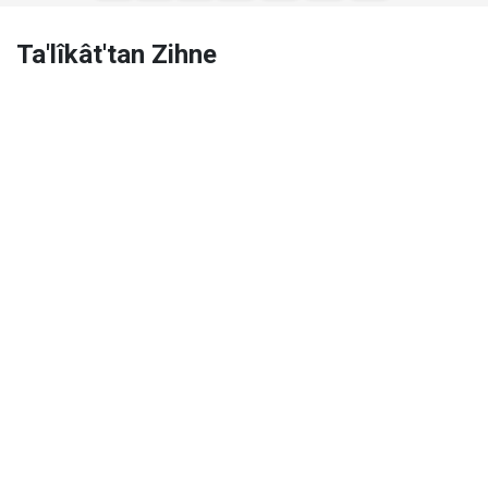
Ta'lîkât'tan Zihne