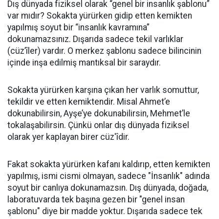
​Dış dünyada fiziksel olarak “genel bir insanlık şablonu”
var mıdır? Sokakta yürürken gidip etten kemikten
yapılmış soyut bir “insanlık kavramına”
dokunamazsınız. Dışarıda sadece tekil varlıklar
(cüz’îler) vardır. O merkez şablonu sadece bilincinin
içinde inşa edilmiş mantıksal bir saraydır.
Sokakta yürürken karşına çıkan her varlık somuttur,
tekildir ve etten kemiktendir. Misal Ahmet’e
dokunabilirsin, Ayşe’ye dokunabilirsin, Mehmet’le
tokalaşabilirsin. Çünkü onlar dış dünyada fiziksel
olarak yer kaplayan birer cüz'îdir.
​Fakat sokakta yürürken kafanı kaldırıp, etten kemikten
yapılmış, ismi cismi olmayan, sadece "İnsanlık" adında
soyut bir canlıya dokunamazsın. Dış dünyada, doğada,
laboratuvarda tek başına gezen bir "genel insan
şablonu" diye bir madde yoktur. Dışarıda sadece tek