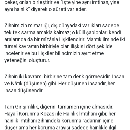
çeker, onları birleştirir ve “İşte yine aynı imtihan, yine
aynı hainlik” diyerek o sûreti var eder.
​Zihnimizin mimarlığı, dış dünyadaki varlıkları sadece
tek tek sarmalamakla kalmaz; o küllî şablonları kendi
aralarında da bir mîzânla ilişkilendirir. Mantık ilminde iki
tümel kavramın birbiriyle olan ilişkisi dört şekilde
incelenir ve bu ilişkiler bilincimizin ayırt etme
yeteneğini oluşturur.
​Zihnin iki kavramı birbirine tam denk görmesidir. İnsan
ve Nâtık (düşünen) gibi. Her düşünen insandır, her
insan düşünendir.
​Tam Girişimlilik, diğerini tamamen içine almasıdır.
Hayalî Korunma Kozası ile Hainlik İmtihanı gibi; her
hainlik imtihanı zihnindeki korunma radarının içine
düşer ama her koruma arayışı sadece hainlikle ilgili