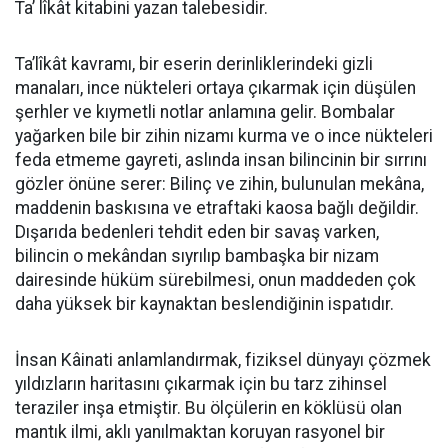
Ta’ lîkât kitabini yazan talebesidir.
​Ta’lîkât kavramı, bir eserin derinliklerindeki gizli
manaları, ince nükteleri ortaya çıkarmak için düşülen
şerhler ve kıymetli notlar anlamına gelir. Bombalar
yağarken bile bir zihin nizamı kurma ve o ince nükteleri
feda etmeme gayreti, aslında insan bilincinin bir sırrını
gözler önüne serer: Bilinç ve zihin, bulunulan mekâna,
maddenin baskısına ve etraftaki kaosa bağlı değildir.
Dışarıda bedenleri tehdit eden bir savaş varken,
bilincin o mekândan sıyrılıp bambaşka bir nizam
dairesinde hüküm sürebilmesi, onun maddeden çok
daha yüksek bir kaynaktan beslendiğinin ispatıdır.
​İnsan Kâinati anlamlandırmak, fiziksel dünyayı çözmek
yıldızların haritasını çıkarmak için bu tarz zihinsel
teraziler inşa etmiştir. Bu ölçülerin en köklüsü olan
mantık ilmi, aklı yanılmaktan koruyan rasyonel bir