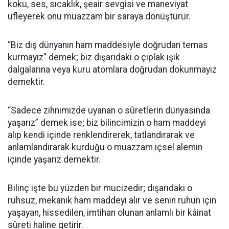
koku, ses, sıcaklık, şeair sevgisi ve maneviyat
üfleyerek onu muazzam bir saraya dönüştürür.
​“Biz dış dünyanın ham maddesiyle doğrudan temas
kurmayız” demek; biz dışarıdaki o çıplak ışık
dalgalarına veya kuru atomlara doğrudan dokunmayız
demektir.
​“Sadece zihnimizde uyanan o sûretlerin dünyasında
yaşarız” demek ise; biz bilincimizin o ham maddeyi
alıp kendi içinde renklendirerek, tatlandırarak ve
anlamlandırarak kurduğu o muazzam içsel alemin
içinde yaşarız demektir.
​Bilinç işte bu yüzden bir mucizedir; dışarıdaki o
ruhsuz, mekanik ham maddeyi alır ve senin ruhun için
yaşayan, hissedilen, imtihan olunan anlamlı bir kâinat
sûreti haline getirir.