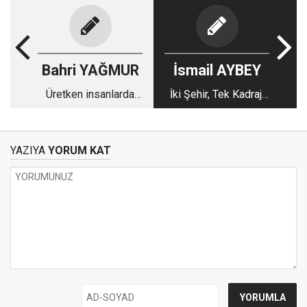
Bahri YAĞMUR
İsmail AYBEY
Üretken insanlarda
İki Şehir, Tek Kadraj:
zaman ve vakit
Manisa mı,
algısı…
Zeytinburnu mu?
YAZIYA
YORUM KAT