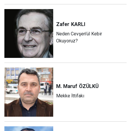
Zafer
KARLI
Neden Cevşen’ül Kebir
Okuyoruz?
M. Maruf
ÖZÜLKÜ
Mekke İttifakı