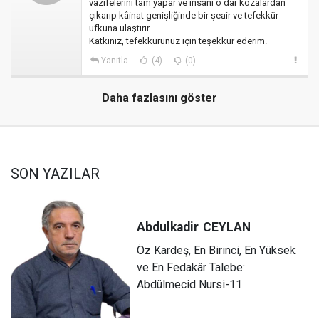
vazifelerini tam yapar ve insanı o dar kozalardan
çıkarıp kâinat genişliğinde bir şeair ve tefekkür
ufkuna ulaştırır.
​Katkınız, tefekkürünüz için teşekkür ederim.
Yanıtla
(4)
(0)
Daha fazlasını göster
SON YAZILAR
Abdulkadir
CEYLAN
Öz Kardeş, En Birinci, En Yüksek
ve En Fedakâr Talebe:
Abdülmecid Nursi-11