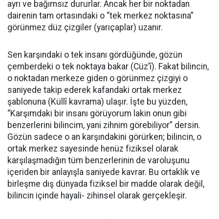
ayrı ve bağımsız dururlar. Ancak her bir noktadan
dairenin tam ortasındaki o “tek merkez noktasına”
görünmez düz çizgiler (yarıçaplar) uzanır.
​Sen karşındaki o tek insanı gördüğünde, gözün
çemberdeki o tek noktaya bakar (Cüz’î). Fakat bilincin,
o noktadan merkeze giden o görünmez çizgiyi o
saniyede takip ederek kafandaki ortak merkez
şablonuna (Küllî kavrama) ulaşır. İşte bu yüzden,
“Karşımdaki bir insanı görüyorum lakin onun gibi
benzerlerini bilincim, yani zihnim görebiliyor” dersin.
Gözün sadece o an karşındakini görürken; bilincin, o
ortak merkez sayesinde henüz fiziksel olarak
karşılaşmadığın tüm benzerlerinin de varoluşunu
içeriden bir anlayışla saniyede kavrar. Bu ortaklık ve
birleşme dış dünyada fiziksel bir madde olarak değil,
bilincin içinde hayali- zihinsel olarak gerçekleşir.