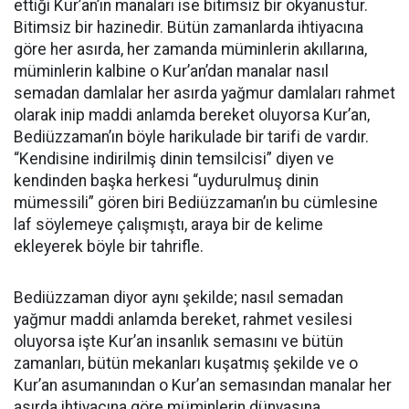
ettiği Kur’an’ın manaları ise bitimsiz bir okyanustur.
Bitimsiz bir hazinedir. Bütün zamanlarda ihtiyacına
göre her asırda, her zamanda müminlerin akıllarına,
müminlerin kalbine o Kur’an’dan manalar nasıl
semadan damlalar her asırda yağmur damlaları rahmet
olarak inip maddi anlamda bereket oluyorsa Kur’an,
Bediüzzaman’ın böyle harikulade bir tarifi de vardır.
“Kendisine indirilmiş dinin temsilcisi” diyen ve
kendinden başka herkesi “uydurulmuş dinin
mümessili” gören biri Bediüzzaman’ın bu cümlesine
laf söylemeye çalışmıştı, araya bir de kelime
ekleyerek böyle bir tahrifle.
Bediüzzaman diyor aynı şekilde; nasıl semadan
yağmur maddi anlamda bereket, rahmet vesilesi
oluyorsa işte Kur’an insanlık semasını ve bütün
zamanları, bütün mekanları kuşatmış şekilde ve o
Kur’an asumanından o Kur’an semasından manalar her
asırda ihtiyacına göre müminlerin dünyasına,