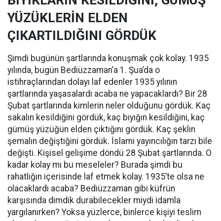
BIYIKLARIN KESİLDİĞİNİ, GÜMÜŞ
YÜZÜKLERİN ELDEN
ÇIKARTILDIĞINI GÖRDÜK
Şimdi bugünün şartlarında konuşmak çok kolay. 1935
yılında, bugün Bediüzzaman’a 1. Şua’da o
istihraçlarından dolayı laf edenler 1935 yılının
şartlarında yaşasalardı acaba ne yapacaklardı? Bir 28
Şubat şartlarında kimlerin neler olduğunu gördük. Kaç
sakalın kesildiğini gördük, kaç bıyığın kesildiğini, kaç
gümüş yüzüğün elden çıktığını gördük. Kaç şeklin
şemalın değiştiğini gördük. İslami yayıncılığın tarzı bile
değişti. Kişisel gelişime döndü 28 Şubat şartlarında. O
kadar kolay mı bu meseleler? Burada şimdi bu
rahatlığın içerisinde laf etmek kolay. 1935’te olsa ne
olacaklardı acaba? Bediüzzaman gibi küfrün
karşısında dimdik durabilecekler miydi idamla
yargılanırken? Yoksa yüzlerce, binlerce kişiyi teslim