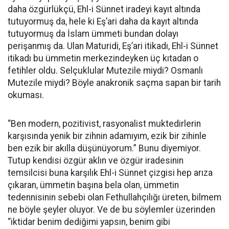
daha özgürlükçü, Ehl-i Sünnet iradeyi kayıt altında
tutuyormuş da, hele ki Eş’ari daha da kayıt altında
tutuyormuş da İslam ümmeti bundan dolayı
perişanmış da. Ulan Maturidi, Eş’ari itikadı, Ehl-i Sünnet
itikadı bu ümmetin merkezindeyken üç kıtadan o
fetihler oldu. Selçuklular Mutezile miydi? Osmanlı
Mutezile miydi? Böyle anakronik saçma sapan bir tarih
okuması.
“Ben modern, pozitivist, rasyonalist muktedirlerin
karşısında yenik bir zihnin adamıyım, ezik bir zihinle
ben ezik bir akılla düşünüyorum.” Bunu diyemiyor.
Tutup kendisi özgür aklın ve özgür iradesinin
temsilcisi buna karşılık Ehl-i Sünnet çizgisi hep arıza
çıkaran, ümmetin başına bela olan, ümmetin
tedennisinin sebebi olan Fethullahçılığı üreten, bilmem
ne böyle şeyler oluyor. Ve de bu söylemler üzerinden
“iktidar benim dediğimi yapsın, benim gibi