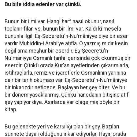
Bu bile iddia edenler var çünkü.
Bunun bir ilmi var. Hangi harf nasıl okunur, nasıl
toplanır filan vs. bunun bir ilmi var. Kaldı ki mesela
bununla ilgili Eş-Şeceretü'n-Nu'mâniyye diye bir eser
vardır Muhiddin-i Arabi’ye atıfla. O yazmış mıdır kesin
değil ama meşhur bir eserdir. Eş-Şeceretü'n-
Nu'mâniyye Osmanlı tarihi içerisinde çok okunmuş bir
eserdir. Çünkü orada Kur’an ayetlerinden çıkarımlarla,
istihraçlarla, remiz ve işaretlerle Osmanlının yarınına
dair bir tarih okuması var. Eş-Şeceretü'n-Nu'mâniyye
bir inkarızdır neticede. Başlayan her şey biter. Ve bu
bir dönem yasaklanmış. Çünkü hanedanın bitişine atıf
şey yapıyor diye. Asırlarca var olagelmiş böyle bir
kitap.
Bu gelenekte yeri ve karşılığı olan bir şey. Bazıları
sünnete dayalı olduğunu inkar ediyorlar. Hayır, orada