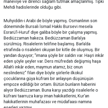
maneviye ve direnci sağlam tutmak amaçlanmış. Tıpkı
Mehdi hadislerinde olduğu gibi.
Muhyiddin-i Arabi de böyle yapmış. Osmanlının son
döneminde Bursalı İsmail Hakkı Bursevi mesela
Esrarü’l-Huruf diye galiba böyle bir çalışma yapmış.
Bediüzzaman hakeza. Bediüzzaman Barla’ya
sürülmüş. Risalelerin telifine başlamış. Barla’da
etrafında o risaleleri okuyan bir kitle de oluşmuş. Bir
yandan duyuyor; “imana şöyle bir saldırı var. Haşri inkâr
eden şöyle şeyler var. Ders müfredatı değişmiş haşa
Allah’ı inkâr eden, maymun atamız, biz onun
neslindeniz” filan diye böyle şiirlerle ilkokul
çocuklarına güya küfrani bir anlayışın düşünüşün
empoze edildiği bir ortam. Bütün bunların haberini
alıyor Bediüzzaman. Buna karşı yazdığı risalelerle o
küfrani taarruza karşı iman hakikatlerini, Kur’an
hakikatlerinin muhafazası ve müdafaası namına
eserleri yazmış.