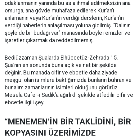
odaklanmanın yanında bu asla ihmal edilmeksizin ana
omurga, ana gövde muhafaza edilerek Kur’an’ı
anlamanın veya Kur’an’ın verdiği derslerin, Kur’an’ın
verdiği haberlerin anlaşılması yoluna gidilmiş. “Dalının
şöyle de bir budağı var” manasında böyle remizler ve
işaretler çıkarmak da reddedilmemiş.
Bediüzzaman Şualarda Elhüccetüz-Zehrada 15.
Şua’nın en sonunda buna açık ve net bir şekilde
değinir. Bu manada cifir ve ebcetle daha ziyade
meşgul olan isimlere baktığımızda bunların buhran ve
bunalım zamanlarının isimleri olduğunu görürüz.
Mesela Cafer-i Sadık’a ağırlıklı şekilde atfedilir cifir ve
ebcetle ilgili şey.
“MENEMEN’İN BİR TAKLİDİNİ, BİR
KOPYASINI ÜZERİMİZDE