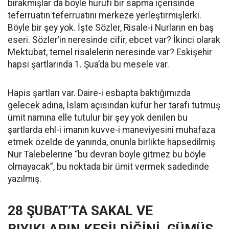
bırakmışlar da böyle hurufi bir sapma içerisinde
teferruatın teferruatını merkeze yerleştirmişlerki.
Böyle bir şey yok. İşte Sözler, Risale-i Nurların en baş
eseri. Sözler’in neresinde cifir, ebcet var? İkinci olarak
Mektubat, temel risalelerin neresinde var? Eskişehir
hapsi şartlarında 1. Şua’da bu mesele var.
Hapis şartları var. Daire-i esbapta baktığımızda
gelecek adına, İslam açısından küfür her tarafı tutmuş
ümit namına elle tutulur bir şey yok denilen bu
şartlarda ehl-i imanın kuvve-i maneviyesini muhafaza
etmek özelde de yanında, onunla birlikte hapsedilmiş
Nur Talebelerine “bu devran böyle gitmez bu böyle
olmayacak”, bu noktada bir ümit vermek sadedinde
yazılmış.
28 ŞUBAT’TA SAKAL VE