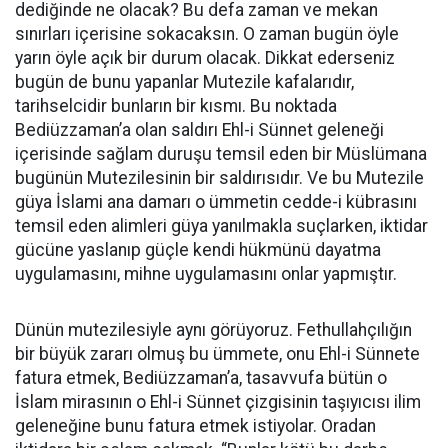
dediğinde ne olacak? Bu defa zaman ve mekan
sınırları içerisine sokacaksın. O zaman bugün öyle
yarın öyle açık bir durum olacak. Dikkat ederseniz
bugün de bunu yapanlar Mutezile kafalarıdır,
tarihselcidir bunların bir kısmı. Bu noktada
Bediüzzaman’a olan saldırı Ehl-i Sünnet geleneği
içerisinde sağlam duruşu temsil eden bir Müslümana
bugünün Mutezilesinin bir saldırısıdır. Ve bu Mutezile
güya İslami ana damarı o ümmetin cedde-i kübrasını
temsil eden alimleri güya yanılmakla suçlarken, iktidar
gücüne yaslanıp güçle kendi hükmünü dayatma
uygulamasını, mihne uygulamasını onlar yapmıştır.
Dünün mutezilesiyle aynı görüyoruz. Fethullahçılığın
bir büyük zararı olmuş bu ümmete, onu Ehl-i Sünnete
fatura etmek, Bediüzzaman’a, tasavvufa bütün o
İslam mirasının o Ehl-i Sünnet çizgisinin taşıyıcısı ilim
geleneğine bunu fatura etmek istiyolar. Oradan