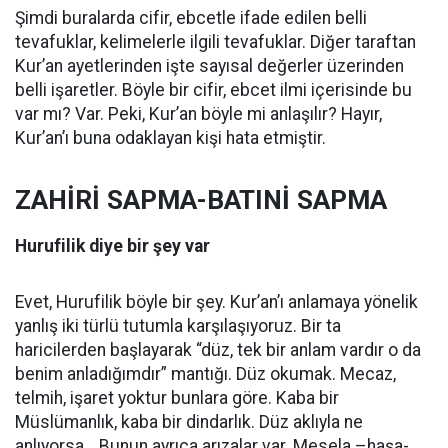
Şimdi buralarda cifir, ebcetle ifade edilen belli
tevafuklar, kelimelerle ilgili tevafuklar. Diğer taraftan
Kur’an ayetlerinden işte sayısal değerler üzerinden
belli işaretler. Böyle bir cifir, ebcet ilmi içerisinde bu
var mı? Var. Peki, Kur’an böyle mi anlaşılır? Hayır,
Kur’an’ı buna odaklayan kişi hata etmiştir.
ZAHİRİ SAPMA-BATINİ SAPMA
Hurufilik diye bir şey var
Evet, Hurufilik böyle bir şey. Kur’an’ı anlamaya yönelik
yanlış iki türlü tutumla karşılaşıyoruz. Bir ta
haricilerden başlayarak “düz, tek bir anlam vardır o da
benim anladığımdır” mantığı. Düz okumak. Mecaz,
telmih, işaret yoktur bunlara göre. Kaba bir
Müslümanlık, kaba bir dindarlık. Düz aklıyla ne
anlıyorsa… Bunun ayrıca arızalar var. Mesela –haşa-