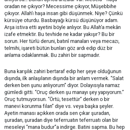
oradan ne çıkıyor? Mecessime çıkıyor, Müşebbihe
çıkıyor. Allah’ı haşa insan gibi düşünmek. Niye? Çünkü
kürsüye oturdu. Basbayağı kürsü düşünüyor adam.
Arşa istiva etti ayetini böyle anlıyor. Bu Allah’a mekân
izafe etmektir. Bu tevhide ne kadar yakışır? Bu bir
sorun. Her türlü deruni, batınî manaları veya mecazı,
telmihi, işareti bütün bunları göz ardı edip düz bir
anlama odaklanmak. Bu zahiri bir sapmadır.
Buna karşılık zahiri bertaraf edip her şeye olduğunun
dışında, ilk anlaşılanın dışında bir anlam vermek. “Salat
derken ben şunu anlıyorum” diyor. Dolayısıyla namaz
gümledi gitti. “Oruç derken şu manayı şey yapıyorum.”
Oruç tutmuyorsun. “Örtü, tesettür” derken o bir
manevi korunma filan” diye vs. veya başka şeyler.
Ayetin manası açıkken orada sen çıkar şuradan,
şuradan, şuradan diye teferruatın teferruatı olan bir
meseleyi “mana budur”a indirge. Batini sapma. Bu hep