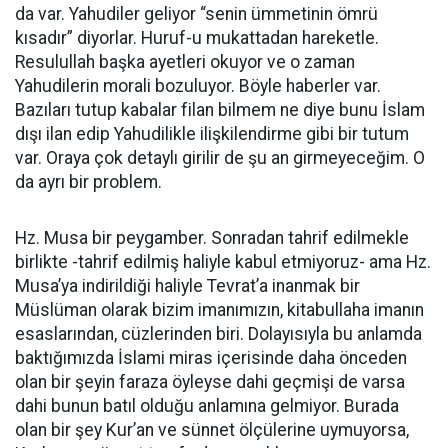
da var. Yahudiler geliyor “senin ümmetinin ömrü
kısadır” diyorlar. Huruf-u mukattadan hareketle.
Resulullah başka ayetleri okuyor ve o zaman
Yahudilerin morali bozuluyor. Böyle haberler var.
Bazıları tutup kabalar filan bilmem ne diye bunu İslam
dışı ilan edip Yahudilikle ilişkilendirme gibi bir tutum
var. Oraya çok detaylı girilir de şu an girmeyeceğim. O
da ayrı bir problem.
Hz. Musa bir peygamber. Sonradan tahrif edilmekle
birlikte -tahrif edilmiş haliyle kabul etmiyoruz- ama Hz.
Musa’ya indirildiği haliyle Tevrat’a inanmak bir
Müslüman olarak bizim imanımızın, kitabullaha imanın
esaslarından, cüzlerinden biri. Dolayısıyla bu anlamda
baktığımızda İslami miras içerisinde daha önceden
olan bir şeyin faraza öyleyse dahi geçmişi de varsa
dahi bunun batıl olduğu anlamına gelmiyor. Burada
olan bir şey Kur’an ve sünnet ölçülerine uymuyorsa,