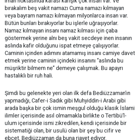
iman noktasında kafası karışık çok insan var. Ve
bırakalım beş vakit namazı Cuma namazı kılmayan
veya bayram namazı kılmayan milyonlarca insan var.
Bütün bunları bırakıyorlar bu işlerle uğraşıyorlar.
Namaz kılmayan insanı namaz kılması için çaba
göstermek yerine alnı beş vakit secdeye inen insanın
aslında kafir olduğunu ispat etmeye çalışıyorlar.
Caminin içinden adımını atamamış insanı camiye davet
etmek yerine caminin içindeki insanını “aslında bu
müşriktir bilmem ne” demeye çalışmak. Bu apayrı
hastalıklı bir ruh hali.
Şimdi bu gelenekte yeri olan ilk defa Bediüzzaman’ın
yapmadığı, Cafer-i Sadık gibi Muhyiddin-i Arabi gibi
arada başka bir çok ismin meşgul olduğu klasik İslami
ilimler içerisinde asıl olmamakla birlikte o Tertibü’l-
ulum içerisinde ismi zikredilen, kendi içerisinde bir
sistematiği olan, bir usulü olan bir şey bu cifir ve
ebcet. Bediüzzaman da buna riayet ediyor.