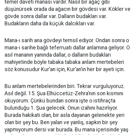
temel daveti manası vardır. Nasıl bir ağaç gibi
düşünürsek orada da ağacın bir gövdesi var. Kökler ve
gövde sonra dallar var. Dalların budakları var.
Budakların daha da küçük dalcıkları var.
Mana-ı sarih ana gövdeyi temsil ediyor. Ondan sonra o
mana-ı sarihe bağlı teferruatı dallar anlamına geliyor. O
asıl mananın yanında dallar, o dalların budakları
mahiyetinde böyle tabaka tabaka anlam mertebeleri
söz konusudur Kur’an için, Kur’an’ın her bir ayeti için.
Bu anlam mertebelerinden biri. Tekrar vurguluyoruz.
Asıl değil. 15. Şua Elhüccetüz-Zehra’nın son kısmını
okuyorum. Çünkü bundan sonra işte o istihraçta
bulunduğu 1. Şua gelecek. Onun izahını hazırlıyor.
Burada hakikati olan, bir asla dayanan gelenekte yeri
olan bir şey bu. Ben yalan ve yanlış, sapkın bir şey
yapmıyorum dersi var burada. Bu mana içerisinde yaş