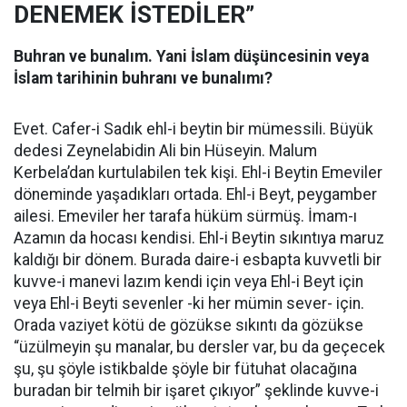
DENEMEK İSTEDİLER”
Buhran ve bunalım. Yani İslam düşüncesinin veya
İslam tarihinin buhranı ve bunalımı?
Evet. Cafer-i Sadık ehl-i beytin bir mümessili. Büyük
dedesi Zeynelabidin Ali bin Hüseyin. Malum
Kerbela’dan kurtulabilen tek kişi. Ehl-i Beytin Emeviler
döneminde yaşadıkları ortada. Ehl-i Beyt, peygamber
ailesi. Emeviler her tarafa hüküm sürmüş. İmam-ı
Azamın da hocası kendisi. Ehl-i Beytin sıkıntıya maruz
kaldığı bir dönem. Burada daire-i esbapta kuvvetli bir
kuvve-i manevi lazım kendi için veya Ehl-i Beyt için
veya Ehl-i Beyti sevenler -ki her mümin sever- için.
Orada vaziyet kötü de gözükse sıkıntı da gözükse
“üzülmeyin şu manalar, bu dersler var, bu da geçecek
şu, şu şöyle istikbalde şöyle bir fütuhat olacağına
buradan bir telmih bir işaret çıkıyor” şeklinde kuvve-i