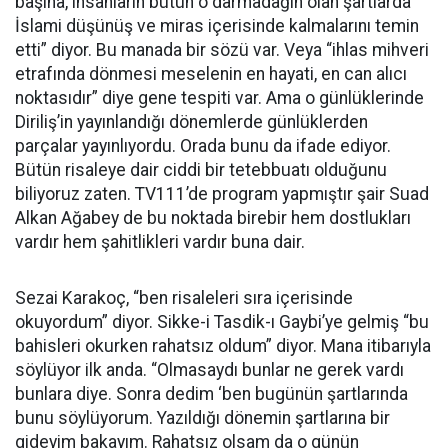
başına, insanların bütün o darmadağın olan şartlarda
İslami düşünüş ve miras içerisinde kalmalarını temin
etti” diyor. Bu manada bir sözü var. Veya “ihlas mihveri
etrafında dönmesi meselenin en hayati, en can alıcı
noktasıdır” diye gene tespiti var. Ama o günlüklerinde
Diriliş’in yayınlandığı dönemlerde günlüklerden
parçalar yayınlıyordu. Orada bunu da ifade ediyor.
Bütün risaleye dair ciddi bir tetebbuatı olduğunu
biliyoruz zaten. TV111’de program yapmıştır şair Suad
Alkan Ağabey de bu noktada birebir hem dostlukları
vardır hem şahitlikleri vardır buna dair.
Sezai Karakoç, “ben risaleleri sıra içerisinde
okuyordum” diyor. Sikke-i Tasdik-ı Gaybi’ye gelmiş “bu
bahisleri okurken rahatsız oldum” diyor. Mana itibarıyla
söylüyor ilk anda. “Olmasaydı bunlar ne gerek vardı
bunlara diye. Sonra dedim ‘ben bugünün şartlarında
bunu söylüyorum. Yazıldığı dönemin şartlarına bir
gideyim bakayım. Rahatsız olsam da o günün