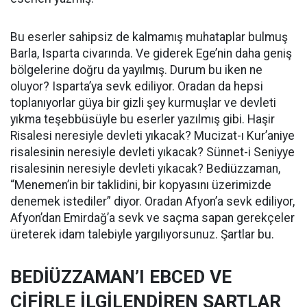
Bu eserler sahipsiz de kalmamış muhataplar bulmuş
Barla, Isparta civarında. Ve giderek Ege’nin daha geniş
bölgelerine doğru da yayılmış. Durum bu iken ne
oluyor? Isparta’ya sevk ediliyor. Oradan da hepsi
toplanıyorlar güya bir gizli şey kurmuşlar ve devleti
yıkma teşebbüsüyle bu eserler yazılmış gibi. Haşir
Risalesi neresiyle devleti yıkacak? Mucizat-ı Kur’aniye
risalesinin neresiyle devleti yıkacak? Sünnet-i Seniyye
risalesinin neresiyle devleti yıkacak? Bediüzzaman,
“Menemen’in bir taklidini, bir kopyasını üzerimizde
denemek istediler” diyor. Oradan Afyon’a sevk ediliyor,
Afyon’dan Emirdağ’a sevk ve saçma sapan gerekçeler
üreterek idam talebiyle yargılıyorsunuz. Şartlar bu.
BEDİÜZZAMAN’I EBCED VE
CİFİRLE İLGİLENDİREN ŞARTLAR