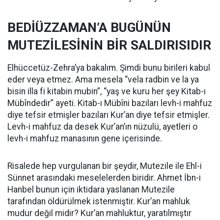
BEDİÜZZAMAN’A BUGÜNÜN
MUTEZİLESİNİN BİR SALDIRISIDIR
Elhüccetüz-Zehra’ya bakalım. Şimdi bunu birileri kabul
eder veya etmez. Ama mesela “vela radbin ve la ya
bisin illa fi kitabin mubin”, “yaş ve kuru her şey Kitab-ı
Mübîndedir” ayeti. Kitab-ı Mübîni bazıları levh-i mahfuz
diye tefsir etmişler bazıları Kur’an diye tefsir etmişler.
Levh-i mahfuz da desek Kur’an’ın nüzulü, ayetleri o
levh-i mahfuz manasının gene içerisinde.
Risalede hep vurgulanan bir şeydir, Mutezile ile Ehl-i
Sünnet arasındaki meselelerden biridir. Ahmet İbn-i
Hanbel bunun için iktidara yaslanan Mutezile
tarafından öldürülmek istenmiştir. Kur’an mahluk
mudur değil midir? Kur’an mahluktur, yaratılmıştır