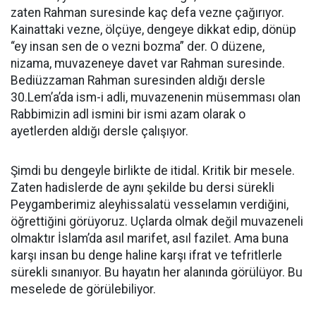
zaten Rahman suresinde kaç defa vezne çağırıyor.
Kainattaki vezne, ölçüye, dengeye dikkat edip, dönüp
“ey insan sen de o vezni bozma” der. O düzene,
nizama, muvazeneye davet var Rahman suresinde.
Bediüzzaman Rahman suresinden aldığı dersle
30.Lem’a’da ism-i adli, muvazenenin müsemması olan
Rabbimizin adl ismini bir ismi azam olarak o
ayetlerden aldığı dersle çalışıyor.
Şimdi bu dengeyle birlikte de itidal. Kritik bir mesele.
Zaten hadislerde de aynı şekilde bu dersi sürekli
Peygamberimiz aleyhissalatü vesselamın verdiğini,
öğrettiğini görüyoruz. Uçlarda olmak değil muvazeneli
olmaktır İslam’da asıl marifet, asıl fazilet. Ama buna
karşı insan bu denge haline karşı ifrat ve tefritlerle
sürekli sınanıyor. Bu hayatın her alanında görülüyor. Bu
meselede de görülebiliyor.