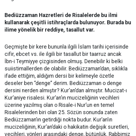
Bediüzzaman Hazretleri de Risalelerde bu ilmi
kullanarak çeşitli istihraçlarda bulunuyor. Burada bu
ilime yönelik bir reddiye, tasallut var.
Geçmişte bir kere bununla ilgili İslam tarihi içerisinde
cifir, ebcet vs. ile ilgili bir tasallut bir taarruz ancak
İbn-i Teymiyye çizgisinden olmuş. Denebilir ki belki
suiistimallerden de olabilir. Bediüzzaman’dan, sıklıkla
ifade ettiğim, aldığım dersi bir kelimeyle özetle
deseler ben “denge” derim. Bediüzzaman o denge
dersini nerden almıştır? Kur’an’dan almıştır. Mucizat-ı
Kur’aniye risalesi. Kur’an’ın mucizeliğinin vecihleri
üzerine yazılmış olan o Risale-i Nur’un en temel
Risalelerinden biri olan 25. Sözün sonunda zaten
Bediüzzaman’ın getirdiği nokta budur. Kur’an’ın
mucizeliğinin, Kur’an’daki o hakikatin değişik suretleri,
vecihleri, yönleri arasındaki denge, bütünlük. Rabbimiz