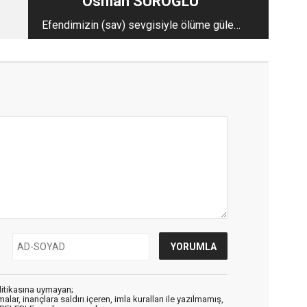
Osman SUROĞLU
Efendimizin (sav) sevgisiyle ölüme gülen
insan
litikasına uymayan;
alar, inançlara saldırı içeren, imla kuralları ile yazılmamış,