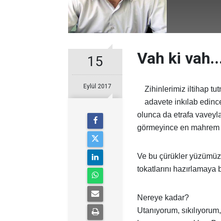
Vah ki vah..
15
Eylül 2017
Zihinlerimiz iltihap 
adavete inkılab edinc
olunca da etrafa vaveyla
görmeyince en mahrem h
Ve bu çürükler yüzümüz
tokatlarını hazırlamaya 
Nereye kadar?
Utanıyorum, sıkılıyorum