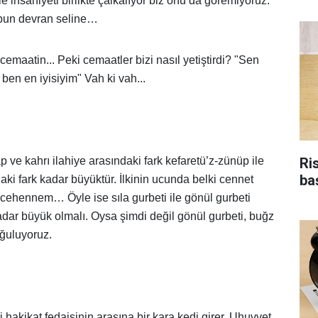
le insaniyeti birlikte çalkalıyor biz onu da göremiyoruz.
bun devran seline…
maatin... Peki cemaatler bizi nasıl yetiştirdi? "Sen
ben en iyisiyim" Vah ki vah...
Ri
p ve kahrı ilahiye arasındaki fark kefaretü’z-zünüp ile
ba
ki fark kadar büyüktür. İlkinin ucunda belki cennet
 cehennem… Öyle ise sıla gurbeti ile gönül gurbeti
adar büyük olmalı. Oysa şimdi değil gönül gurbeti, buğz
oğuluyoruz.
i hakikat fedaisinin arasına bir kara kedi girer. Uhuvvet