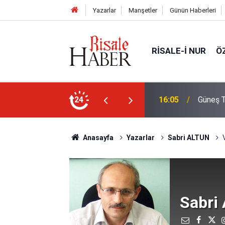
Yazarlar
Manşetler
Günün Haberleri
RISALE-I NUR
Ö
Türkiye'den görülecek mi?
24
14:30
Risale-
Anasayfa
Yazarlar
Sabri ALTUN
Sabri