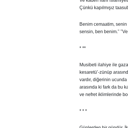
Ve kaderi ilahi islamiyet
Çünkü kapılmışız taasu
Benim cemaatim, senin ce
sensin, ben benim." "Ve 
* **
Musibeti ilahiye ile gaza
kesaretü’-zünüp arasında
vardır, diğerinin ucunda
arasında ki fark da bu k
ve nefret iklimlerinde b
* * *
Günlerden bir gündür. İk