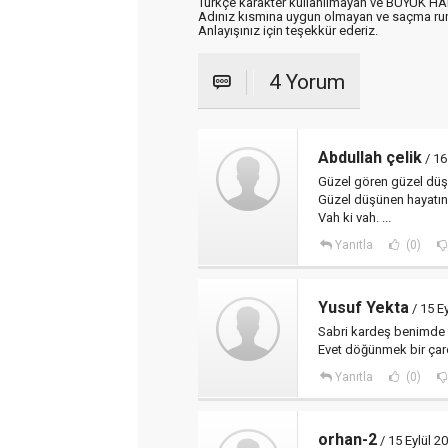
Türkçe karakter kullanılmayan ve BÜYÜK H
Adınız kısmına uygun olmayan ve saçma ru
Anlayışınız için teşekkür ederiz.
4 Yorum
Abdullah çelik
/ 16
Güzel gören güzel dü
Güzel düşünen hayatınd
Vah ki vah. ...
Yanıtla
(0)
Yusuf Yekta
/ 15 E
Sabri kardeş benimde y
Evet döğünmek bir çare
Yanıtla
(0)
orhan-2
/ 15 Eylül 