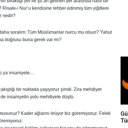
n bıraktığı yer ile şu an gelinen yer arasında nasıl bir
i? Risale-i Nur’u kendisine rehber edinmiş tüm yiğitlere
z nedir?
u daha soralım: Tüm Müslümanlar nurcu mu olsun? Yahut
aha doğrusu buna gerek var mı?
ki ya insaniyete…
 çakıştığı bir noktada yaşıyoruz şimdi. Zira mehdiyet
i de insaniyetin yolu mehdiyete düştü.
Gü
r musunuz? Kader ağlarını örüyor biz göremiyoruz. Felek
Tü
göremiyoruz.