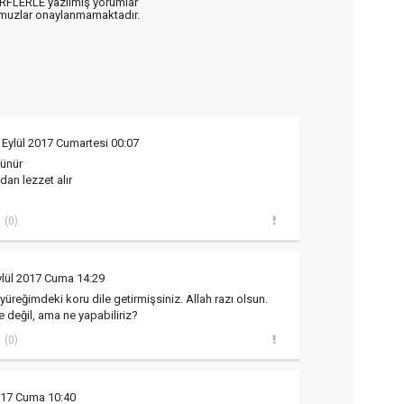
ARFLERLE yazılmış yorumlar
muzlar onaylanmamaktadır.
 Eylül 2017 Cumartesi 00:07
şünür
an lezzet alır
(0)
ylül 2017 Cuma 14:29
üreğimdeki koru dile getirmişsiniz. Allah razı olsun.
 değil, ama ne yapabiliriz?
(0)
2017 Cuma 10:40