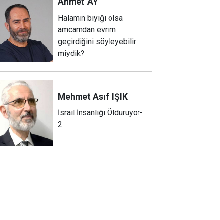
Ahmet
AY
Halamın bıyığı olsa
amcamdan evrim
geçirdiğini söyleyebilir
miydik?
Mehmet Asıf
IŞIK
İsrail İnsanlığı Öldürüyor-
2