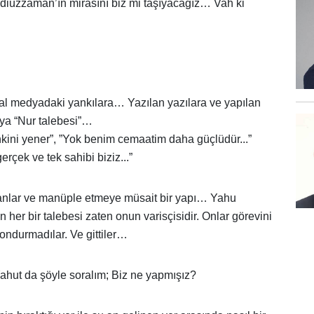
iüzzaman’ın mirasını biz mi taşıyacağız… Vah ki
al medyadaki yankılara… Yazılan yazılara ve yapılan
üya “Nur talebesi”…
ini yener”, ”Yok benim cemaatim daha güçlüdür...”
erçek ve tek sahibi biziz...”
nlar ve manüple etmeye müsait bir yapı… Yahu
er bir talebesi zaten onun varisçisidir. Onlar görevini
kondurmadılar. Ve gittiler…
ahut da şöyle soralım; Biz ne yapmışız?