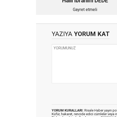
Halil İbrahim DEDE
Gayret etmeli
YAZIYA
YORUM KAT
YORUM KURALLARI:
Risale Haber yayın po
Küfür, hakaret, rencide edici cümleler veya im