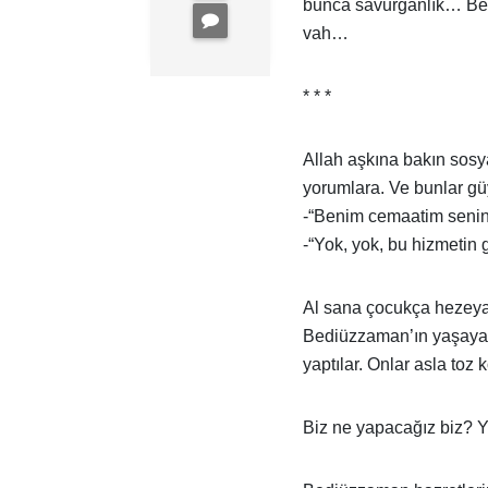
bunca savurganlık… Bed
vah…
* * *
Allah aşkına bakın sosy
yorumlara. Ve bunlar g
-“Benim cemaatim senink
-“Yok, yok, bu hizmetin g
Al sana çocukça hezeya
Bediüzzaman’ın yaşayan h
yaptılar. Onlar asla toz 
Biz ne yapacağız biz? Y