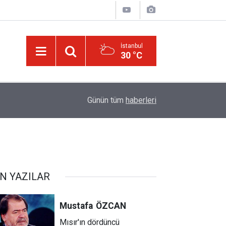
İstanbul
30 °C
Üniversite adaylarına 'Sosyal medyanın yönlendird
14:00
Günün tüm
haberleri
atabilir' uyarısı
N YAZILAR
Mustafa
ÖZCAN
Mısır'ın dördüncü