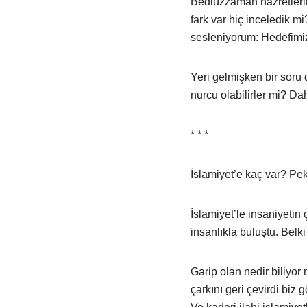
Bediüzzaman hazretlerini
fark var hiç inceledik m
sesleniyorum: Hedefimi
Yeri gelmişken bir sor
nurcu olabilirler mi? D
* * *
İslamiyet’e kaç var? Pe
İslamiyet’le insaniyetin
insanlıkla buluştu. Belk
Garip olan nedir biliyo
çarkını geri çevirdi biz 