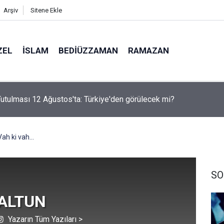
Arşiv
Sitene Ekle
ZEL
İSLAM
BEDIÜZZAMAN
RAMAZAN
i Nur'u kendine oku kendine, başkasına değil!
Vah ki vah...
SO
 ALTUN
Yazarın Tüm Yazıları >