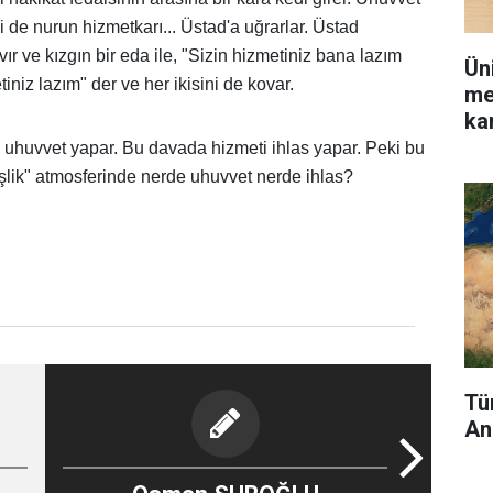
i de nurun hizmetkarı... Üstad'a uğrarlar. Üstad
avır ve kızgın bir eda ile, "Sizin hizmetiniz bana lazım
Ün
iniz lazım" der ve her ikisini de kovar.
me
kar
 uhuvvet yapar. Bu davada hizmeti ihlas yapar. Peki bu
lik" atmosferinde nerde uhuvvet nerde ihlas?
Tü
An