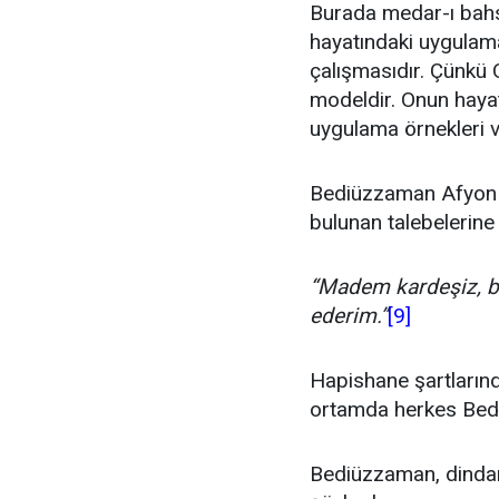
Burada medar-ı bahs 
hayatındaki uygulama
çalışmasıdır. Çünkü O
modeldir. Onun haya
uygulama örnekleri v
Bediüzzaman Afyon h
bulunan talebelerine
“Madem kardeşiz, be
ederim.”
[9]
Hapishane şartlarında
ortamda herkes Bedi
Bediüzzaman, dindar 