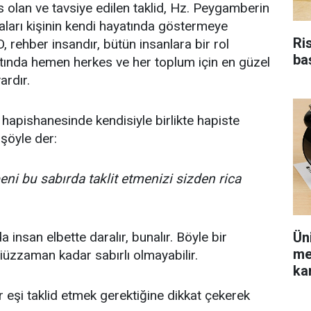
olan ve tavsiye edilen taklid, Hz. Peygamberin
ları kişinin kendi hayatında göstermeye
Ri
, rehber insandır, bütün insanlara bir rol
ba
tında hemen herkes ve her toplum için en güzel
ardır.
apishanesinde kendisiyle birlikte hapiste
 şöyle der:
ni bu sabırda taklit etmenizi sizden rica
Ün
 insan elbette daralır, bunalır. Böyle bir
me
üzzaman kadar sabırlı olmayabilir.
kar
eşi taklid etmek gerektiğine dikkat çekerek