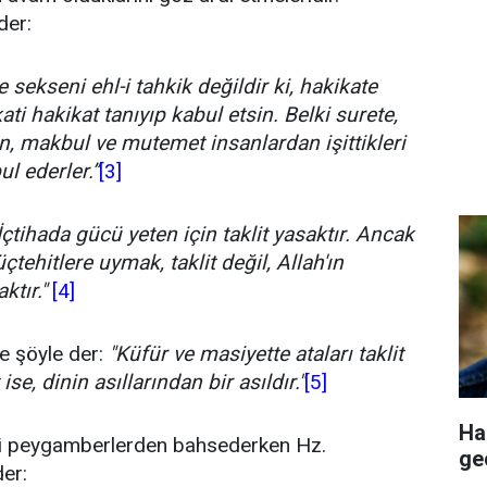
der:
 sekseni ehl-i tahkik değildir ki, hakikate
ati hakikat tanıyıp kabul etsin. Belki surete,
, makbul ve mutemet insanlardan işittikleri
ul ederler.”
[3]
İçtihada gücü yeten için taklit yasaktır. Ancak
ehitlere uymak, taklit değil, Allah'ın
ktır."
[4]
e şöyle der:
"Küfür ve masiyette ataları taklit
 ise, dinin asıllarından bir asıldır."
[5]
Ha
ki peygamberlerden bahsederken Hz.
ge
er: