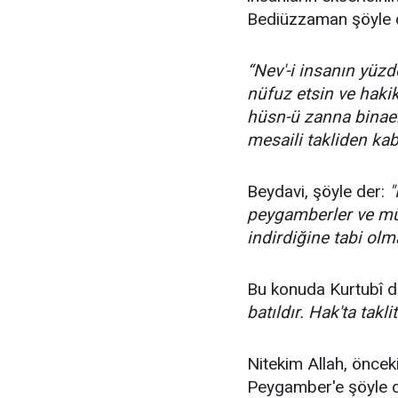
Bediüzzaman şöyle 
“Nev'-i insanın yüzde
nüfuz etsin ve hakik
hüsn-ü zanna binaen
mesaili takliden kab
Beydavi, şöyle der:
"
peygamberler ve müçt
indirdiğine tabi olma
Bu konuda Kurtubî d
batıldır. Hak'ta taklit
Nitekim Allah, önce
Peygamber'e şöyle d