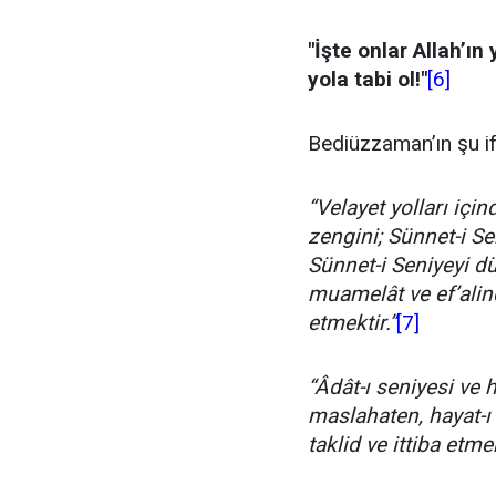
"İşte onlar Allah’ın 
yola tabi ol!"
[6]
Bediüzzaman’ın şu if
“Velayet yolları içi
zengini; Sünnet-i Se
Sünnet-i Seniyeyi d
muamelât ve ef’alin
etmektir.”
[7]
“Âdât-ı seniyesi ve
maslahaten, hayat-ı 
taklid ve ittiba etm