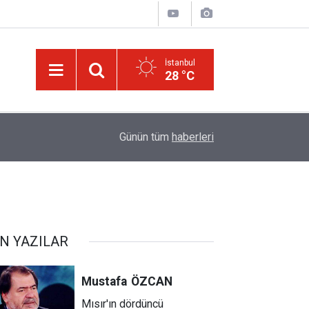
İstanbul
28 °C
14:30
Risale-i Nur'u kendine oku kendine, başkasına d
Günün tüm
haberleri
N YAZILAR
Mustafa
ÖZCAN
Mısır'ın dördüncü