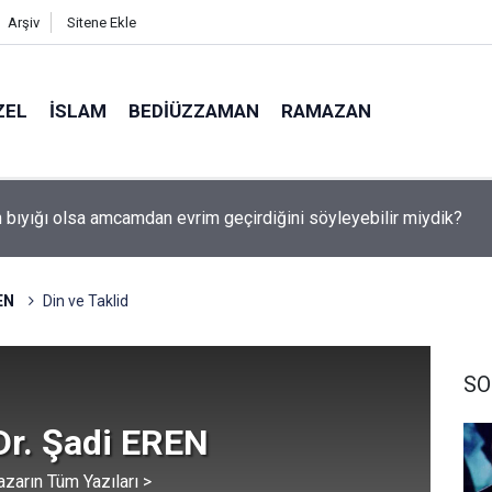
Arşiv
Sitene Ekle
ZEL
İSLAM
BEDIÜZZAMAN
RAMAZAN
utulması 12 Ağustos'ta: Türkiye'den görülecek mi?
EN
Din ve Taklid
SO
Dr. Şadi EREN
azarın Tüm Yazıları >