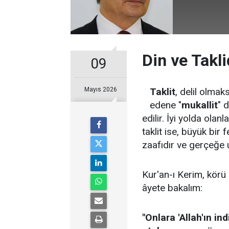
Din ve Takli
09
Mayıs 2026
Taklit
, delil olmak
edene "
mukallit
" 
edilir. İyi yolda olanla
taklit ise, büyük bir 
zaafıdır ve gerçeğe 
Kur'an-ı Kerim, körü
âyete bakalım:
"Onlara 'Allah'ın ind