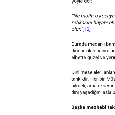
şöyle der:
“Ne mutlu o kocaya k
refikasını hayat-ı 
olur.”
[10]
Burada medar-ı bahs o
dindar olan hanımını t
elbette güzel ve yeri
Dinî meseleleri anla
tahkiktir. Her bir Mü
bilmeli, ama ekser i
dini yaşadığını asla
Başka mezhebi tak