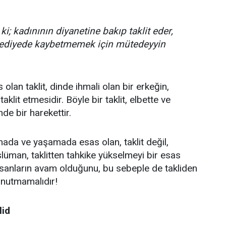
i; kadınının diyanetine bakıp taklit eder,
ebediyede kaybetmemek için mütedeyyin
lan taklit, dinde ihmali olan bir erkeğin,
aklit etmesidir. Böyle bir taklit, elbette ve
nde bir harekettir.
mada ve yaşamada esas olan, taklit değil,
slüman, taklitten tahkike yükselmeyi bir esas
nsanların avam olduğunu, bu sebeple de takliden
 unutmamalıdır!
lid