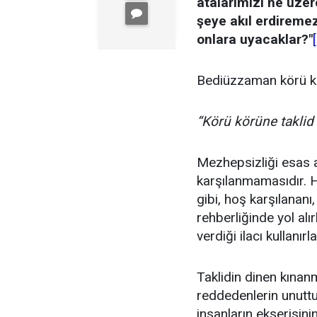
atalarımızı ne üzere
şeye akıl erdireme
onlara uyacaklar?"
Bediüzzaman körü kö
“Körü körüne taklid 
Mezhepsizliği esas a
karşılanmamasıdır. H
gibi, hoş karşılananı
rehberliğinde yol alı
verdiği ilacı kullanırla
Taklidin dinen kına
reddedenlerin unuttu
insanların ekserisini