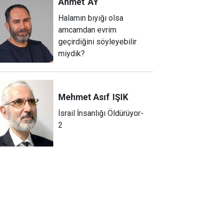
Ahmet
AY
Halamın bıyığı olsa
amcamdan evrim
geçirdiğini söyleyebilir
miydik?
Mehmet Asıf
IŞIK
İsrail İnsanlığı Öldürüyor-
2