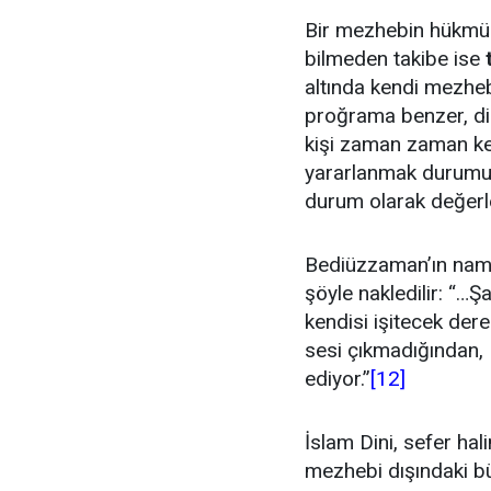
Bir mezhebin hükmün
bilmeden takibe ise
altında kendi mezheb
proğrama benzer, din
kişi zaman zaman ke
yararlanmak durumun
durum olarak değerle
Bediüzzaman’ın namazl
şöyle nakledilir: “…
kendisi işitecek der
sesi çıkmadığından, 
ediyor.”
[12]
İslam Dini, sefer hal
mezhebi dışındaki bü