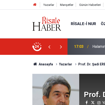
Yazarlar
Manşetler
Günün Haberleri
RISALE-I NUR
Ö
rim geçirdiğini söyleyebilir miydik?
24
16:05
Güneş T
Anasayfa
Yazarlar
Prof. Dr. Şadi ER
Prof. 
Y