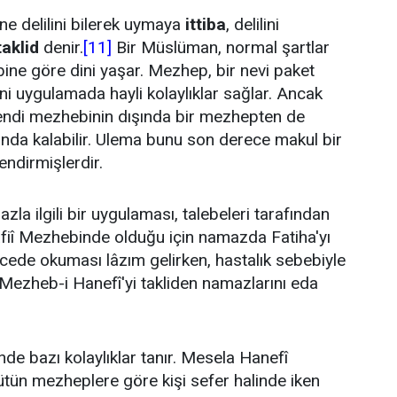
e delilini bilerek uymaya
ittiba
, delilini
taklid
denir.
[11]
Bir Müslüman, normal şartlar
ine göre dini yaşar. Mezhep, bir nevi paket
i uygulamada hayli kolaylıklar sağlar. Ancak
ndi mezhebinin dışında bir mezhepten de
da kalabilir. Ulema bunu son derece makul bir
ndirmişlerdir.
a ilgili bir uygulaması, talebeleri tarafından
Şafiî Mezhebinde olduğu için namazda Fatiha'yı
ecede okuması lâzım gelirken, hastalık sebebiyle
Mezheb-i Hanefî'yi takliden namazlarını eda
inde bazı kolaylıklar tanır. Mesela Hanefî
tün mezheplere göre kişi sefer halinde iken