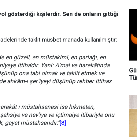
yol gösterdiği kişilerdir. Sen de onların gittiği
adelerinde taklit müsbet manada kullanılmıştır:
nde en güzeli, en müstakimi, en parlağı, en
niyeye ittiba'dır. Yani: A’mal ve harekâtında
Gü
üşünüp ona tabi olmak ve taklit etmek ve
Tü
de ahkâm-ı şer’iyeyi düşünüp rehber ittihaz
 harekât-ı müstahsenesi ise hikmeten,
şahsiye ve nev’iye ve içtimaiye itibariyle onu
ek, gayet müstahsendir.”
[8]