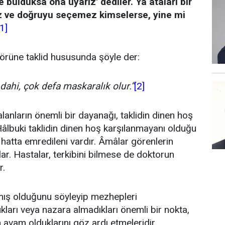
 bulduksa ona uyarız' dediler. Ya ataları bir
z ve doğruyu seçemez kimselerse, yine mi
[1]
rüne taklid hususunda şöyle der:
dahi, çok defa maskaralık olur.”
[2]
lanların önemli bir dayanağı, taklidin dinen hoş
âlbuki taklidin dinen hoş karşılanmayanı olduğu
, hatta emredileni vardır. Âmâlar görenlerin
rlar. Hastalar, terkibini bilmese de doktorun
r.
nmış olduğunu söyleyip mezhepleri
kları veya nazara almadıkları önemli bir nokta,
n avam olduklarını göz ardı etmeleridir.