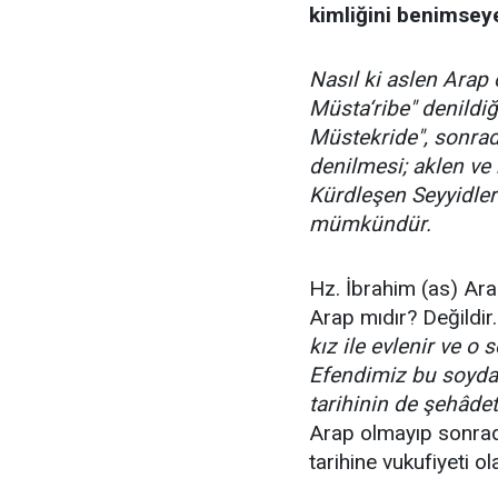
kimliğini benimseye
Nasıl ki aslen Arap
Müsta‘ribe" denildiğ
Müstekride", sonrad
denilmesi; aklen ve
Kürdleşen Seyyidler
mümkündür.
Hz. İbrahim (as) Arap
Arap mıdır? Değildir
kız ile evlenir ve o
Efendimiz bu soyda
tarihinin de şehâdeti
Arap olmayıp sonrad
tarihine vukufiyeti ol