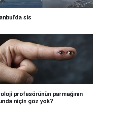
tanbul'da sis
yoloji profesörünün parmağının
unda niçin göz yok?