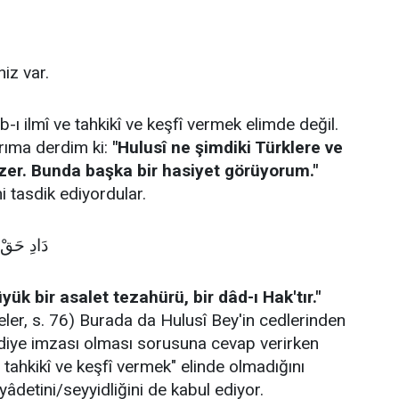
iz var.
ı ilmî ve tahkikî ve keşfî vermek elimde değil.
rıma derdim ki:
"Hulusî ne şimdiki Türklere ve
zer. Bunda başka bir hasiyet görüyorum."
 tasdik ediyordular.
دَادِ حَقْ
yük bir asalet tezahürü, bir dâd-ı Hak'tır."
teler, s. 76) Burada da Hulusî Bey'in cedlerinden
 tahkikî ve keşfî vermek" elinde olmadığını
iyâdetini/seyyidliğini de kabul ediyor.