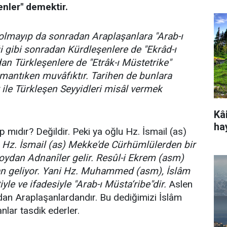
nler" demektir.
 olmayıp da sonradan Araplaşanlara "Arab-ı
i gibi sonradan Kürdleşenlere de "Ekrâd-ı
an Türkleşenlere de "Etrâk-ı Müstetrike"
 mantıken muvâfıktır. Tarihen de bunlara
 ile Türkleşen Seyyidleri misâl vermek
Kâi
ha
 mıdır? Değildir. Peki ya oğlu Hz. İsmail (as)
.
Hz. İsmail (as) Mekke'de Cürhümlülerden bir
 soydan Adnanîler gelir. Resûl-i Ekrem (asm)
n geliyor. Yani Hz. Muhammed (asm), İslâm
yle ve ifadesiyle "Arab-ı Müsta‘ribe"dir.
Aslen
an Araplaşanlardandır. Bu dediğimizi İslâm
anlar tasdik ederler.