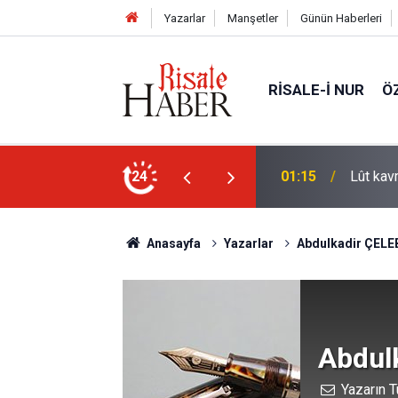
Yazarlar
Manşetler
Günün Haberleri
RISALE-I NUR
Ö
irleri de kaldırıp yere çaldı
24
00:01
Kâinat, 
Anasayfa
Yazarlar
Abdulkadir ÇEL
Abdul
Yazarın T