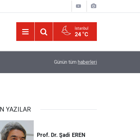
İstanbul
24 °C
22:40
İstanbul'da sis
Günün tüm
haberleri
N YAZILAR
Prof. Dr. Şadi
EREN