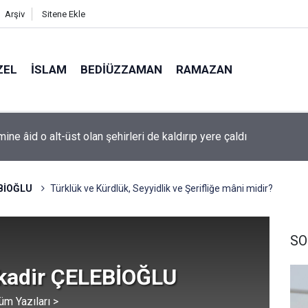
Arşiv
Sitene Ekle
ZEL
İSLAM
BEDIÜZZAMAN
RAMAZAN
bütün âlemleriyle o cilve ile hayattar ve ziyadardır
EBİOĞLU
Türklük ve Kürdlük, Seyyidlik ve Şerifliğe mâni midir?
SO
kadir ÇELEBİOĞLU
üm Yazıları >