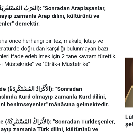
ayıp zamanla Arap dilini, kültürünü ve
nler" demektir.
aha önce herhangi bir tez, makale, kitap ve
eratürde doğrudan karşılığı bulunmayan bazı
mleri ifade edebilmek için 2 tane kavram türettik.
ı Müstekride" ve "Etrâk-ı Müstetrike"
: "Sonradan
aslında Kürd olmayıp zamanla Kürd dilini,
ğini benimseyenler" mânâsına gelmektedir.
Lû
rkleşenler,
şeh
ayıp zamanla Türk dilini, kültürünü ve