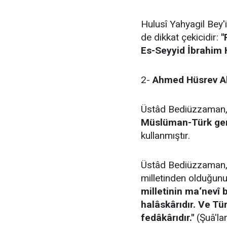
Hulusî Yahyagil Bey'i
de dikkat çekicidir:
"
Es-Seyyid İbrahim 
2-
Ahmed Hüsrev A
Üstâd Bediüzzaman,
Müslüman-Türk genç
kullanmıştır.
Üstâd Bediüzzaman, 
milletinden olduğunu 
milletinin ma‘nevî 
halâskârıdır. Ve Tür
fedâkârıdır."
(Şuâ'la