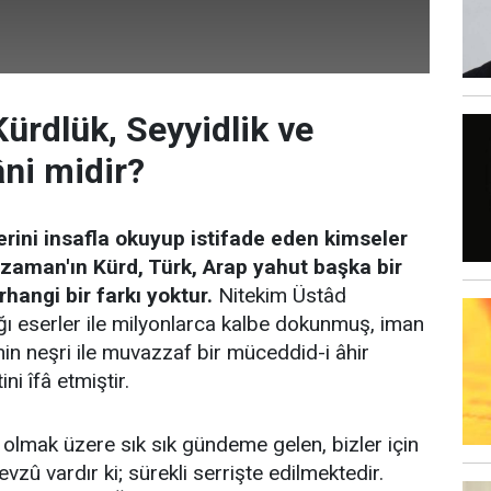
Kürdlük, Seyyidlik ve
âni midir?
lerini insafla okuyup istifade eden kimseler
zaman'ın Kürd, Türk, Arap yahut başka bir
hangi bir farkı yoktur.
Nitekim Üstâd
ı eserler ile milyonlarca kalbe dokunmuş, iman
nin neşri ile muvazzaf bir müceddid-i âhir
i îfâ etmiştir.
lmak üzere sık sık gündeme gelen, bizler için
zû vardır ki; sürekli serrişte edilmektedir.