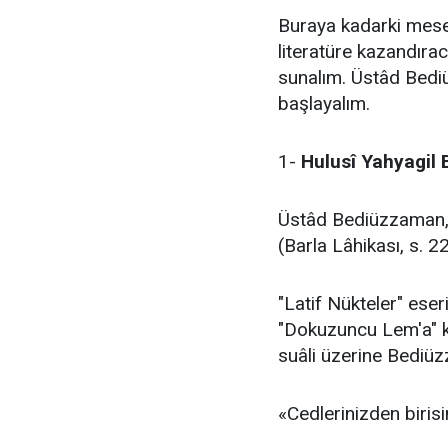
Buraya kadarki mesele
literatüre kazandırac
sunalım. Üstâd Bediü
başlayalım.
1-
Hulusî Yahyagil 
Üstâd Bediüzzaman,
(Barla Lâhikası, s. 2
"Latif Nükteler" ese
"Dokuzuncu Lem'a" k
suâli üzerine Bediüz
«Cedlerinizden birisi