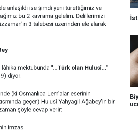
 anlaşıldı ise şimdi yeni türettiğimiz ve
ağımız bu 2 kavrama gelelim. Delillerimizi
İs
zzaman'ın 3 talebesi üzerinden ele alarak
Bey
 lâhika mektubunda
"...Türk olan Hulusî..."
29) diyor.
rinde (ki Osmanlıca Lem'alar eserinin
Bi
ısmında geçer) Hulusî Yahyagil Ağabey'in bir
uc
zaman şöyle cevap verir:
nin imzası