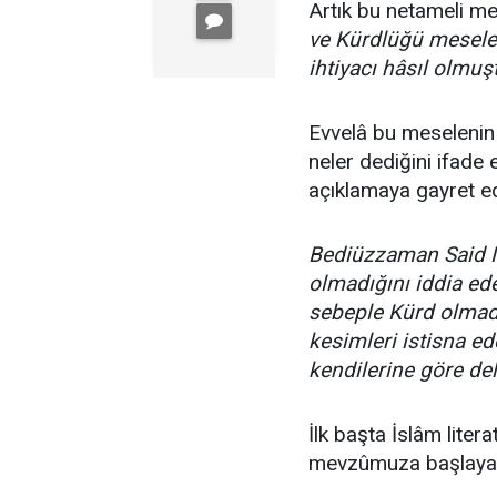
Artık bu netameli m
ve Kürdlüğü meselesi
ihtiyacı hâsıl olmuş
Evvelâ bu meselenin 
neler dediğini ifade 
açıklamaya gayret e
Bediüzzaman Said N
olmadığını iddia ed
sebeple Kürd olmadığ
kesimleri istisna ede
kendilerine göre de
İlk başta İslâm lite
mevzûmuza başlayal