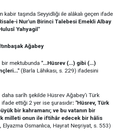
n kabir taşında Seyyidliği ile alâkalı geçen ifade
Risale-i Nur'un Birinci Talebesi Emekli Albay
Hulusî Yahyagil"
ltınbaşak Ağabey
 bir mektubunda
"...Hüsrev (...) gibi (...)
leri..."
(Barla Lâhikası, s. 229) ifadesini
daha sarîh şekilde Hüsrev Ağabey'i Türk
ifade ettiği 2 yer ise şurasıdır
: "Hüsrev, Türk
büyük bir kahramanı; ve bu vatanın bir
k milleti onun ile iftihâr edecek bir hâlis
r, Elyazma Osmanlıca, Hayrat Neşriyat, s. 553)