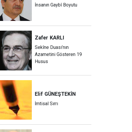
İnsanın Gaybî Boyutu
Zafer
KARLI
Sekîne Duası’nın
Azametini Gösteren 19
Husus
Elif
GÜNEŞTEKİN
İmtisal Sırrı