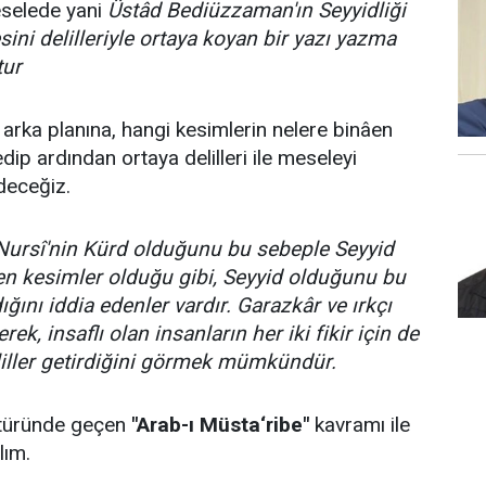
eselede yani
Üstâd Bediüzzaman'ın Seyyidliği
ni delilleriyle ortaya koyan bir yazı yazma
tur
arka planına, hangi kesimlerin nelere binâen
edip ardından ortaya delilleri ile meseleyi
deceğiz.
ursî'nin Kürd olduğunu bu sebeple Seyyid
en kesimler olduğu gibi, Seyyid olduğunu bu
ını iddia edenler vardır. Garazkâr ve ırkçı
rek, insaflı olan insanların her iki fikir için de
liller getirdiğini görmek mümkündür.
ratüründe geçen
"Arab-ı Müsta‘ribe"
kavramı ile
ım.