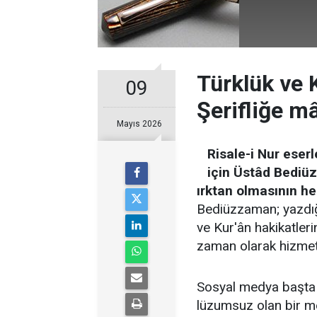
Türklük ve 
09
Şerifliğe m
Mayıs 2026
Risale-i Nur eser
için Üstâd Bediüz
ırktan olmasının her
Bediüzzaman; yazdığ
ve Kur'ân hakikatleri
zaman olarak hizmetin
Sosyal medya başta o
lüzumsuz olan bir mev