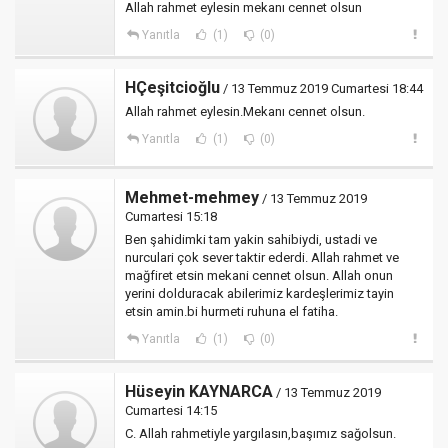
Allah rahmet eylesin mekanı cennet olsun
Yanıtla
(1)
(0)
HÇeşitcioğlu
/ 13 Temmuz 2019 Cumartesi 18:44
Allah rahmet eylesin.Mekanı cennet olsun.
Yanıtla
(1)
(0)
Mehmet-mehmey
/ 13 Temmuz 2019
Cumartesi 15:18
Ben şahidimki tam yakin sahibiydi, ustadi ve
nurculari çok sever taktir ederdi. Allah rahmet ve
mağfiret etsin mekani cennet olsun. Allah onun
yerini dolduracak abilerimiz kardeşlerimiz tayin
etsin amin.bi hurmeti ruhuna el fatiha.
Yanıtla
(1)
(0)
Hüseyin KAYNARCA
/ 13 Temmuz 2019
Cumartesi 14:15
C. Allah rahmetiyle yargılasın,başımız sağolsun.