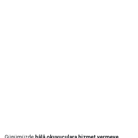
Günümüzde
hâlâ okuyuculara hizmet vermeye