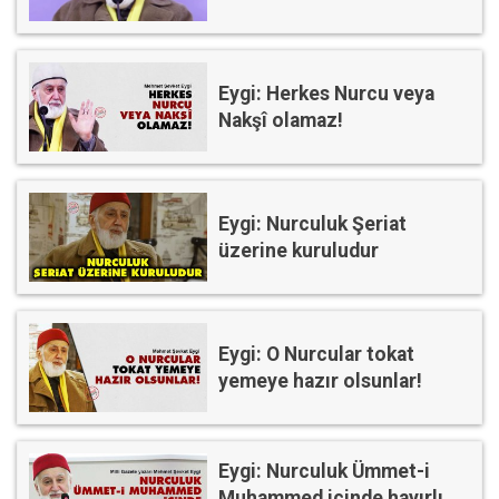
Eygi: Herkes Nurcu veya
Nakşî olamaz!
Eygi: Nurculuk Şeriat
üzerine kuruludur
Eygi: O Nurcular tokat
yemeye hazır olsunlar!
Eygi: Nurculuk Ümmet-i
Muhammed içinde hayırlı