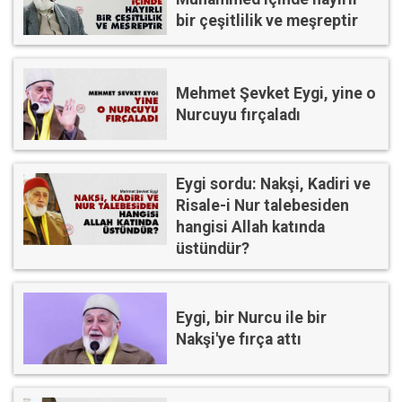
bir çeşitlilik ve meşreptir
Mehmet Şevket Eygi, yine o
Nurcuyu fırçaladı
Eygi sordu: Nakşi, Kadiri ve
Risale-i Nur talebesiden
hangisi Allah katında
üstündür?
Eygi, bir Nurcu ile bir
Nakşi'ye fırça attı