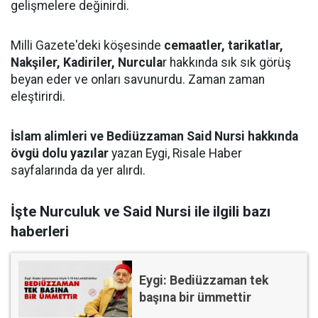
gelişmelere değinirdi.
Milli Gazete'deki köşesinde
cemaatler, tarikatlar,
Nakşiler, Kadiriler, Nurcula
r hakkında sık sık görüş
beyan eder ve onları savunurdu. Zaman zaman
eleştirirdi.
İslam alimleri ve Bediüzzaman Said Nursi hakkında
övgü dolu yazılar
yazan Eygi, Risale Haber
sayfalarında da yer alırdı.
İşte Nurculuk ve Said Nursi ile ilgili bazı
haberleri
Eygi: Bediüzzaman tek
başına bir ümmettir