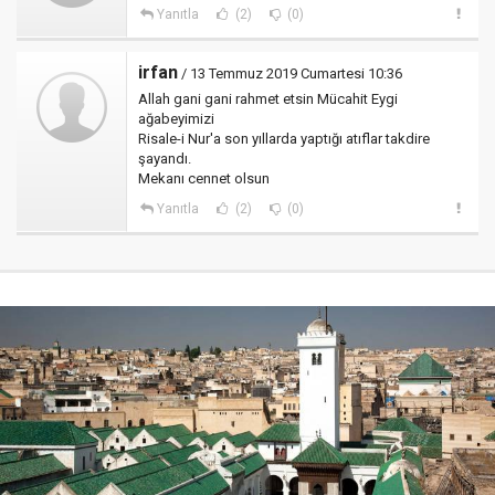
Yanıtla
(2)
(0)
irfan
/ 13 Temmuz 2019 Cumartesi 10:36
Allah gani gani rahmet etsin Mücahit Eygi
ağabeyimizi
Risale-i Nur'a son yıllarda yaptığı atıflar takdire
şayandı.
Mekanı cennet olsun
Yanıtla
(2)
(0)