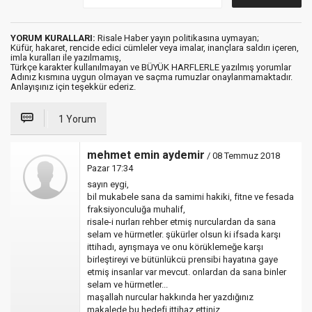
YORUM KURALLARI:
Risale Haber yayın politikasına uymayan;
Küfür, hakaret, rencide edici cümleler veya imalar, inançlara saldırı içeren,
imla kuralları ile yazılmamış,
Türkçe karakter kullanılmayan ve BÜYÜK HARFLERLE yazılmış yorumlar
Adınız kısmına uygun olmayan ve saçma rumuzlar onaylanmamaktadır.
Anlayışınız için teşekkür ederiz.
1 Yorum
mehmet emin aydemir
/ 08 Temmuz 2018
Pazar 17:34
sayın eygi,
bil mukabele sana da samimi hakiki, fitne ve fesada
fraksiyonculuğa muhalif,
risale-i nurları rehber etmiş nurculardan da sana
selam ve hürmetler. şükürler olsun ki ifsada karşı
ittihadı, ayrışmaya ve onu körüklemeğe karşı
birleştireyi ve bütünlükcü prensibi hayatına gaye
etmiş insanlar var mevcut. onlardan da sana binler
selam ve hürmetler...
maşallah nurcular hakkında her yazdığınız
makalede bu hedefi ittihaz ettiniz.