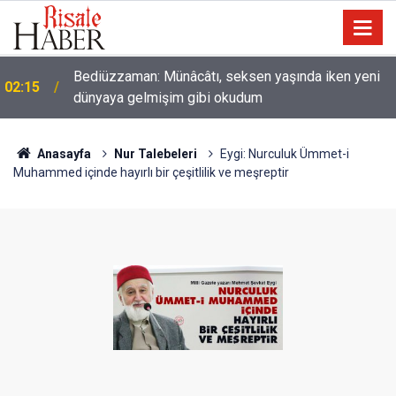
Bediüzzaman: Münâcâtı, seksen yaşında iken yeni
02:15
dünyaya gelmişim gibi okudum
Nice binilen hayvan vardır ki, binicisinden daha
01:45
hayırlıdır
Anasayfa
Nur Talebeleri
Eygi: Nurculuk Ümmet-i
Muhammed içinde hayırlı bir çeşitlilik ve meşreptir