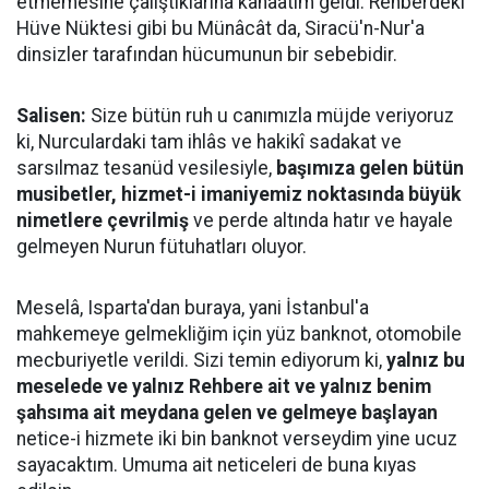
etmemesine çalıştıklarına kanaatim geldi. Rehberdeki
Hüve Nüktesi gibi bu Münâcât da, Siracü'n-Nur'a
dinsizler tarafından hücumunun bir sebebidir.
Salisen:
Size bütün ruh u canımızla müjde veriyoruz
ki, Nurculardaki tam ihlâs ve hakikî sadakat ve
sarsılmaz tesanüd vesilesiyle,
başımıza gelen bütün
musibetler, hizmet-i imaniyemiz noktasında büyük
nimetlere çevrilmiş
ve perde altında hatır ve hayale
gelmeyen Nurun fütuhatları oluyor.
Meselâ, Isparta'dan buraya, yani İstanbul'a
mahkemeye gelmekliğim için yüz banknot, otomobile
mecburiyetle verildi. Sizi temin ediyorum ki,
yalnız bu
meselede ve yalnız Rehbere ait ve yalnız benim
şahsıma ait meydana gelen ve gelmeye başlayan
netice-i hizmete iki bin banknot verseydim yine ucuz
sayacaktım. Umuma ait neticeleri de buna kıyas