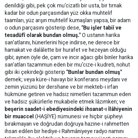
denildiği gibi, pek çok mu'cizatlı bir usta, bir tırnak
kadar bir odun parçasından yüz okka muhtelif
taamları, yüz arşın muhtelif kumaşları yapsa, bir adam
o odun parçasını gösterip dese,
"Bu işler tabiî ve
tesadüfî olarak bundan olmuş."
O ustanın harika
san'atlarını, hünerlerini hiçe indirse, ne derece bir
hamakat ve dalâlette bir hurafet ve hezeyan olduğu
gibi; aynen öyle de, çam ve incir ağacı gibi binler harika
san'atları tazammun eden bir mu'cize-i kudreti, nohut
gibi iki çekirdeği gösterip
"Bunlar bundan olmuş"
demek; veya küre-i havayı bir konferans meydanı ve
zemin yüzünü bir dershane ve bir mekteb-i irfan
hükmüne getiren ve hadsiz nimetleri tazammun eden
ve hadsiz şükürlerle mukabele etmek lâzımken; ve
beşerin saadet-i ebediyesindeki ihsanat-ı İlâhiyenin
bir muaccel
(HAŞİYE) nümunesi ve hiçbir şüpheyi
bırakmayan ve doğrudan doğruya hazine-i rahmetten
ihsan edilen bir hediye-i Rahmâniyeye radyo namını