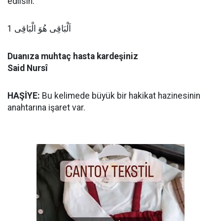
edilsin.
اَلْبَاقِى هُوَ الْبَاقِى 1
Duanıza muhtaç hasta kardeşiniz
Said Nursî
HAŞİYE:
Bu kelimede büyük bir hakikat hazinesinin
anahtarına işaret var.