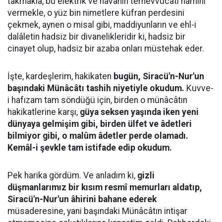
takmakla, bu elektrik ve havanın temevvücatı namını
vermekle, o yüz bin nimetlere küfran perdesini
çekmek, aynen o misal gibi, maddiyunların ve ehl-i
dalâletin hadsiz bir divanelikleridir ki, hadsiz bir
cinayet olup, hadsiz bir azaba onları müstehak eder.
İşte, kardeşlerim, hakikaten
bugün, Siracü'n-Nur'un
başındaki Münâcâtı tashih niyetiyle okudum.
Kuvve-
i hafızam tam söndüğü için, birden o münâcâtın
hakikatlerine karşı,
güya seksen yaşında iken yeni
dünyaya gelmişim gibi, birden ülfet ve âdetleri
bilmiyor gibi, o malûm âdetler perde olamadı.
Kemâl-i şevkle tam istifade edip okudum.
Pek harika gördüm. Ve anladım ki,
gizli
düşmanlarımız bir kısım resmî memurları aldatıp,
Siracü'n-Nur'un âhirini bahane ederek
müsaderesine, yani başındaki Münâcâtın intişar