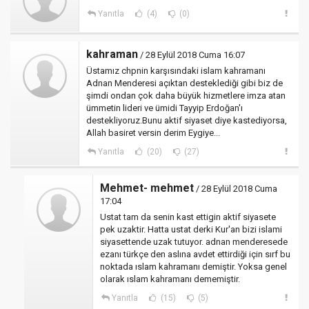
Yanıtla
(4)
(0)
kahraman
/ 28 Eylül 2018 Cuma 16:07
Üstamız chpnin karşısındaki islam kahramanı
Adnan Menderesi açıktan desteklediği gibi biz de
şimdi ondan çok daha büyük hizmetlere imza atan
ümmetin lideri ve ümidi Tayyip Erdoğan'ı
destekliyoruz.Bunu aktif siyaset diye kastediyorsa,
Allah basiret versin derim Eygiye...
Yanıtla
(20)
(27)
Mehmet- mehmet
/ 28 Eylül 2018 Cuma
17:04
Ustat tam da senin kast ettigin aktif siyasete
pek uzaktir. Hatta ustat derki Kur'an bizi islami
siyasettende uzak tutuyor. adnan menderesede
ezanı türkçe den aslına avdet ettirdiği için sırf bu
noktada ıslam kahramanı demiştir. Yoksa genel
olarak ıslam kahramanı dememiştir.
Yanıtla
(15)
(5)