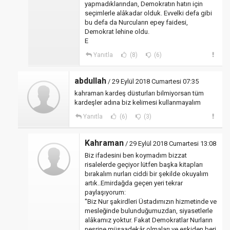
yapmadıklarından, Demokratın hatırı için
seçimlerle alâkadar olduk. Evvelki defa gibi
bu defa da Nurcuların epey faidesi,
Demokrat lehine oldu.
E
Yanıtla
(8)
(6)
abdullah
/ 29 Eylül 2018 Cumartesi 07:35
kahraman kardeş düsturları bilmiyorsan tüm
kardeşler adına biz kelimesi kullanmayalım
Yanıtla
(6)
(3)
Kahraman
/ 29 Eylül 2018 Cumartesi 13:08
Biz ifadesini ben koymadım bizzat
risalelerde geçiyor lütfen başka kitapları
bırakalım nurları ciddi bir şekilde okuyalım
artık..Emirdağda geçen yeri tekrar
paylaşıyorum:
''Biz Nur şakirdleri Üstadımızın hizmetinde ve
mesleğinde bulunduğumuzdan, siyasetlerle
alâkamız yoktur. Fakat Demokratlar Nurların
neşrine müsaadekâr olmaları ve eskiden beri