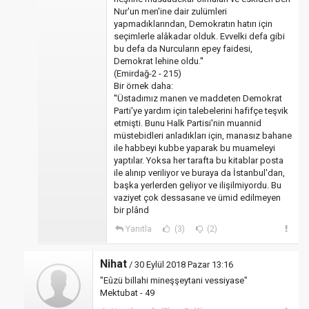
Nur'un men'ine dair zulümleri
yapmadıklarından, Demokratın hatırı için
seçimlerle alâkadar olduk. Evvelki defa gibi
bu defa da Nurcuların epey faidesi,
Demokrat lehine oldu.''
(Emirdağ-2 - 215)
Bir örnek daha:
''Üstadımız manen ve maddeten Demokrat
Parti'ye yardım için talebelerini hafifçe teşvik
etmişti. Bunu Halk Partisi'nin muannid
müstebidleri anladıkları için, manasız bahane
ile habbeyi kubbe yaparak bu muameleyi
yaptılar. Yoksa her tarafta bu kitablar posta
ile alınıp veriliyor ve buraya da İstanbul'dan,
başka yerlerden geliyor ve ilişilmiyordu. Bu
vaziyet çok dessasane ve ümid edilmeyen
bir plând
Yanıtla
(3)
(2)
Nihat
/ 30 Eylül 2018 Pazar 13:16
"Eûzü billahi mineşşeytani vessiyase"
Mektubat - 49