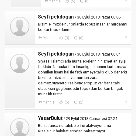
Yanıtla
(5)
(0)
Seyfi pekdogan
/ 30 Eylül 2018 Pazar 00:06
Bizim elimizde nur onlarda topuz insanlar nurdanmı
korkar topuzdanmı.
Yanıtla
(3)
(0)
Seyfi pekdogan
/ 30 Eylül 2018 Pazar 00:04
Siyasal islamcılarla nur talebelerinin hizmet anlayışı
farklıdır. Nurcular tüm insanlıgın imanını kurtarmaya
gönülleri lisanı hal ile feth etmeye talip olup derlerki
bizim elimizde nur var nurdan zarar
gelmez.siyasetci ise bende topuz var bana tabi
olacaksın güç bendedir topuzdan korkan bir çok
münafık üretir
Yanıtla
(5)
(2)
YasarBulut
/ 29 Eylül 2018 Cumartesi 07:24
Bu zat anca nurtalebelerine akılveryor ama
Risaleinur hakikatlerinden bahsetmiyor