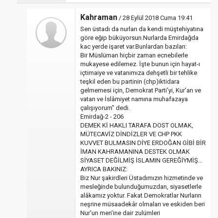
Kahraman
/ 28 Eylül 2018 Cuma 19:41
Sen üstadı da nurları da kendi müştehiyatına
göre eğip büküyorsun.Nurlarda Emirdağda
kac yerde işaret var.Bunlardan bazıları:
Bir Müslüman hiçbir zaman ecnebilerle
mukayese edilemez. İşte bunun için hayat-ı
içtimaiye ve vatanımıza dehşetli bir tehlike
teşkil eden bu partinin (chp)iktidara
gelmemesi için, Demokrat Parti'yi, Kur'an ve
vatan ve İslâmiyet namına muhafazaya
çalışıyorum" dedi.
Emirdağ-2 - 206
DEMEK Kİ HAKLI TARAFA DOST OLMAK,
MÜTECAVİZ DİNDİZLER VE CHP PKK
KUVVET BULMASIN DİYE ERDOĞAN GİBİ BİR
İMAN KAHRAMANINA DESTEK OLMAK
SİYASET DEĞİLMİŞ İSLAMIN GEREĞİYMİŞ...
AYRICA BAKINIZ:
Biz Nur şakirdleri Üstadımızın hizmetinde ve
mesleğinde bulunduğumuzdan, siyasetlerle
alâkamız yoktur. Fakat Demokratlar Nurların
neşrine müsaadekâr olmaları ve eskiden beri
Nur'un men'ine dair zulümleri