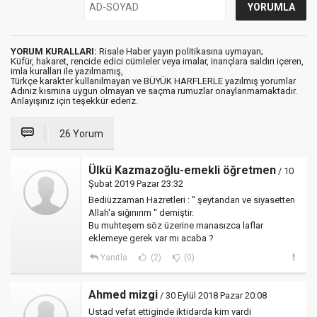
YORUM KURALLARI:
Risale Haber yayın politikasına uymayan;
Küfür, hakaret, rencide edici cümleler veya imalar, inançlara saldırı içeren,
imla kuralları ile yazılmamış,
Türkçe karakter kullanılmayan ve BÜYÜK HARFLERLE yazılmış yorumlar
Adınız kısmına uygun olmayan ve saçma rumuzlar onaylanmamaktadır.
Anlayışınız için teşekkür ederiz.
26 Yorum
Ülkü Kazmazoğlu-emekli öğretmen
/ 10
Şubat 2019 Pazar 23:32
Bediüzzaman Hazretleri : '' şeytandan ve siyasetten
Allah'a sığınırım '' demiştir.
Bu muhteşem söz üzerine manasızca laflar
eklemeye gerek var mı acaba ?
Yanıtla
(2)
(0)
Ahmed mizgi
/ 30 Eylül 2018 Pazar 20:08
Ustad vefat ettiginde iktidarda kim vardi