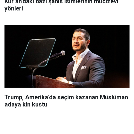
Kur’an'daki bazı şahıs isimlerinin mucizevi
yönleri
Trump, Amerika'da seçim kazanan Müslüman
adaya kin kustu