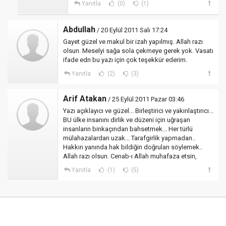
Yanıtla
(0)
(1)
Abdullah
/ 20 Eylül 2011 Salı 17:24
Gayet güzel ve makul bir izah yapılmış. Allah razı
olsun. Meselyi sağa sola çekmeye gerek yok. Vasatı
ifade edn bu yazı için çok teşekkür ederim.
Yanıtla
(2)
(3)
Arif Atakan
/ 25 Eylül 2011 Pazar 03:46
Yazı açıklayıcı ve güzel... Birleştirici ve yakınlaştırıcı...
BU ülke insanını dirlik ve düzeni için uğraşan
insanların binkaçından bahsetmek... Her türlü
mülahazalardan uzak... Tarafgirlik yapmadan..
Hakkın yanında hak bildiğin doğruları söylemek..
Allah razı olsun. Cenab-ı Allah muhafaza etsin,
Yanıtla
(1)
(5)