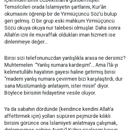
içlerinden birini Özbekistan’a göndermişler.
Temsilcileri orada İslamiyetin şartlarını, Kur’ân
okumasını öğrenip bir de Yirmiüçüncü Söz’ü bulup
geri gelmiş. O bir grup eski mahkum Yirmiüçüncü
Sözü okuya okuya nur talebesi olmuşlar. Daha sonra
Allah’ın izni ile muvaffak oldukları iman hizmeti ise
dinlenmeye değer…
Birisi sizi telefonunuzdan yanlışlıkla arasa ne dersiniz?
Muhtemelen “Yanlış numara kardeşim”… Ama İ’lâ-yı
kelimetullâhı hayatının gayesi haline getirmiş birisi
“madem yanlış numara çevirmen bizi karşılaştırdı, dur
sana Müslümanlığı anlatayım, ister misin” diyor.
Böylece birisinin hidayetine vesile oluyor.
Ya da sabahın dördünde (kendince kendini Allah’a
affettirmek için) yolları süpüren pejmürde kılıklı
birisini görünce ona İslamiyeti anlatmaya çalışmak,