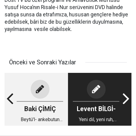
Dost TV bu özel programı ve Arnavutluk Müftüsü
Yusuf Hoca’nın Risale-i Nur serüvenini DVD halinde
satışa sunsa da etrafımıza, hususan gençlere hediye
edebilsek, bâri biz de bu güzelliklerin duyulmasına,
yayılmasına vesile olabilsek.
Önceki ve Sonraki Yazılar
Baki ÇİMİÇ
Levent BİLGİ-
Beytü'l- ankebutun
Yeni dil, yeni ruh,
verdiği ders
sonsuz ihtiyaç