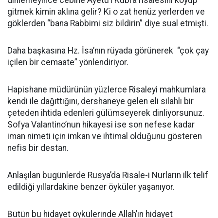
dinlemeyince cebine Ayetü’l Kübra risalesini koyup
gitmek kimin aklına gelir? Ki o zat henüz yerlerden ve
göklerden “bana Rabbimi siz bildirin” diye sual etmişti.
Daha başkasına Hz. İsa’nın rüyada görünerek “çok çay
içilen bir cemaate” yönlendiriyor.
Hapishane müdürünün yüzlerce Risaleyi mahkumlara
kendi ile dağıttığını, dershaneye gelen eli silahlı bir
çeteden ihtida edenleri gülümseyerek dinliyorsunuz.
Sofya Valantino’nun hikayesi ise son nefese kadar
iman nimeti için imkan ve ihtimal olduğunu gösteren
nefis bir destan.
Anlaşılan bugünlerde Rusya’da Risale-i Nurların ilk telif
edildiği yıllardakine benzer öyküler yaşanıyor.
Bütün bu hidayet öykülerinde Allah’ın hidayet