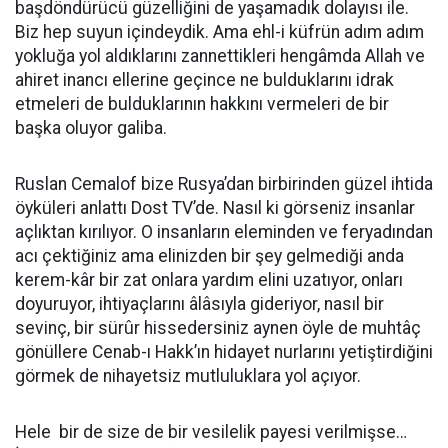
başdöndürücü güzelliğini de yaşamadık dolayısı ile.
Biz hep suyun içindeydik. Ama ehl-i küfrün adım adım
yokluğa yol aldıklarını zannettikleri hengâmda Allah ve
ahiret inancı ellerine geçince ne bulduklarını idrak
etmeleri de bulduklarının hakkını vermeleri de bir
başka oluyor galiba.
Ruslan Cemalof bize Rusya’dan birbirinden güzel ihtida
öyküleri anlattı Dost TV’de. Nasıl ki görseniz insanlar
açlıktan kırılıyor. O insanların eleminden ve feryadından
acı çektiğiniz ama elinizden bir şey gelmediği anda
kerem-kâr bir zat onlara yardım elini uzatıyor, onları
doyuruyor, ihtiyaçlarını âlâsıyla gideriyor, nasıl bir
sevinç, bir sürûr hissedersiniz aynen öyle de muhtâç
gönüllere Cenab-ı Hakk’ın hidayet nurlarını yetiştirdiğini
görmek de nihayetsiz mutluluklara yol açıyor.
Hele bir de size de bir vesilelik payesi verilmişse…