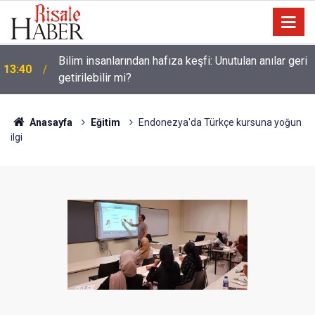
13:00
Katil israil, Dr. Ebu Safiyye’yi işkence ile öldürecek
Anasayfa
Eğitim
Endonezya'da Türkçe kursuna yoğun
ilgi