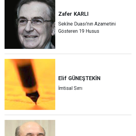
Zafer
KARLI
Sekîne Duası’nın Azametini
Gösteren 19 Husus
Elif
GÜNEŞTEKİN
İmtisal Sırrı