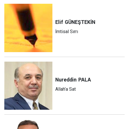
Elif
GÜNEŞTEKİN
İmtisal Sırrı
Nureddin
PALA
Allah’a Sat