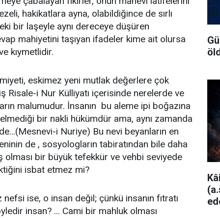
eye çabalayan fikirler, onun manevi latifelerini
ezeli, hakikatlara ayna, olabildiğince de sırlı
eki bir laşeyle aynı dereceye düşüren
vap mahiyetini taşıyan ifadeler kime ait olursa
Gü
öl
ve kıymetlidir.
miyeti, eskimez yeni mutlak değerlere çok
ş Risale-i Nur Külliyatı içerisinde nerelerde ve
arın malumudur. İnsanın  bu aleme ipi boğazına
 gelmediği bir nakli hükümdür ama, aynı zamanda
 de...(Mesnevi-i Nuriye) Bu nevi beyanların en
eninin de , sosyologların tabiratından bile daha
iş olması bir büyük tefekkür ve vehbi seviyede
ktiğini isbat etmez mi?
Kâ
(a
nefsi ise, o insan değil; çünkü insanın fıtratı
ed
ledir insan? ... Cami bir mahluk olması