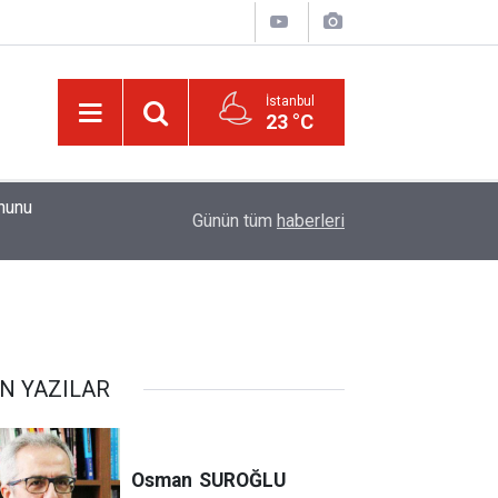
İstanbul
23 °C
01:15
Güldüren de O’dur, ağlatan da O’dur, öldüren de O’
Günün tüm
haberleri
N YAZILAR
Osman
SUROĞLU