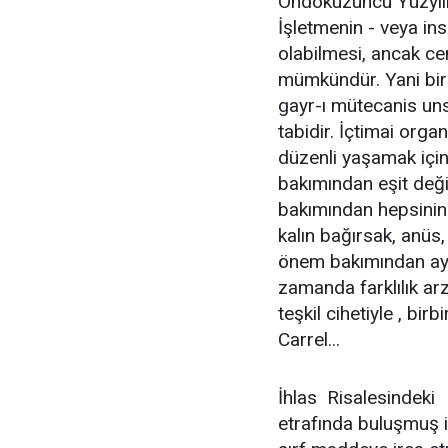
Ondokuzuncu Yüzyıl
İşletmenin - veya in
olabilmesi, ancak ce
mümkündür. Yani bir 
gayr-ı mütecanis un
tabidir. İçtimai organ
düzenli yaşamak için-
bakımından eşit deği
bakımından hepsinin 
kalın bağırsak, anüs,
önem bakımından aynı 
zamanda farklılık arz
teşkil cihetiyle , bir
Carrel...
İhlas Risalesindeki
etrafında buluşmuş i