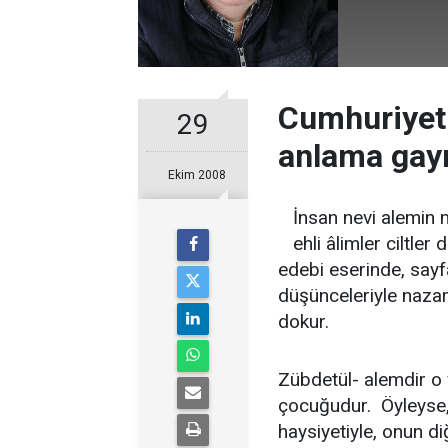
Cumhuriyet
29
anlama gay
Ekim 2008
İnsan nevi alemin m
ehli âlimler ciltler
edebi eserinde, sayf
düşünceleriyle nazar
dokur.
Zübdetül- alemdir o
çocuğudur. Öyleyse, 
haysiyetiyle, onun di