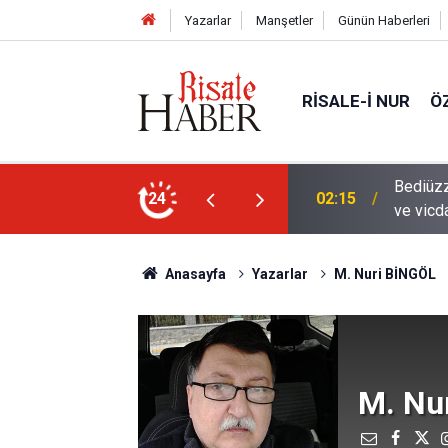
Yazarlar
Manşetler
Günün Haberleri
RISALE-I NUR
Ö
en mahvolmasını düşünmesi, insanın ruhunu
24
01:45
Paçalar
Anasayfa
Yazarlar
M. Nuri BİNGÖL
M. Nu