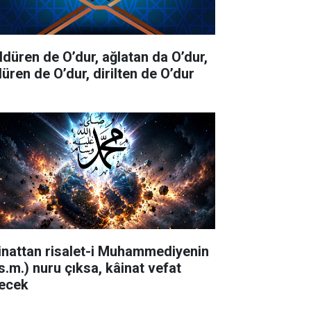
ldüren de O’dur, ağlatan da O’dur,
düren de O’dur, dirilten de O’dur
inattan risalet-i Muhammediyenin
.s.m.) nuru çıksa, kâinat vefat
ecek