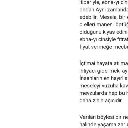
itibariyle, ebna-yı c
ondan.Aynı zamanda, 
edebilir. Mesela, bi
o elleri manen öptüğ
olduğunu kıyas edin
ebna-yı cinsiyle fıt
fiyat vermeğe mecbur
İçtimai hayata atılma
ihtiyacı gidermek, ayn
İnsanların en hayırlıs
meseleyi vuzuha kavu
mevzularda hep bu h
daha zihin açıcıdır.
Varılan böylesi bir n
halinde yaşama zarur