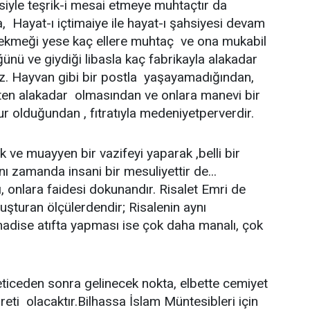
insiyle teşrik-i mesai etmeye muhtaçtır da
 Hayat-ı içtimaiye ile hayat-ı şahsiyesi devam
r ekmeği yese kaç ellere muhtaç ve ona mukabil
ünü ve giydiği libasla kaç fabrikayla alakadar
iz. Hayvan gibi bir postla yaşayamadığından,
raten alakadar olmasından ve onlara manevi bir
 olduğundan , fıtratıyla medeniyetperverdir.
k ve muayyen bir vazifeyi yaparak ,belli bir
ı zamanda insani bir mesuliyettir de...
ı, onlara faidesi dokunandır. Risalet Emri de
şturan ölçülerdendir; Risalenin aynı
adise atıfta yapması ise çok daha manalı, çok
eticeden sonra gelinecek nokta, elbette cemiyet
eti olacaktır.Bilhassa İslam Müntesibleri için