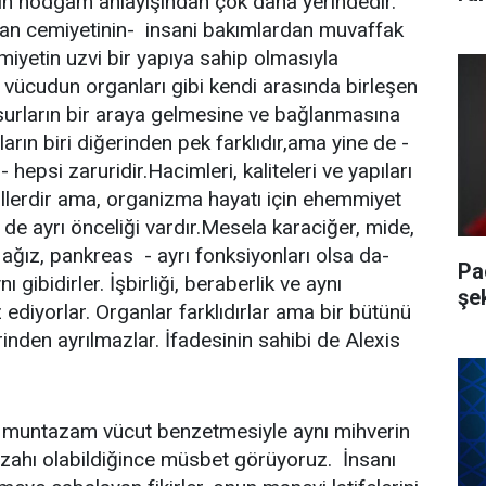
ın hodgam anlayışından çok daha yerindedir.
san cemiyetinin- insani bakımlardan muvaffak
miyetin uzvi bir yapıya sahip olmasıyla
vücudun organları gibi kendi arasında birleşen
surların bir araya gelmesine ve bağlanmasına
ların biri diğerinden pek farklıdır,ama yine de -
 hepsi zaruridir.Hacimleri, kaliteleri ve yapıları
llerdir ama, organizma hayatı için ehemmiyet
de ayrı önceliği vardır.Mesela karaciğer, mide,
 ağız, pankreas - ayrı fonksiyonları olsa da-
Pa
gibidirler. İşbirliği, beraberlik ve aynı
şe
 ediyorlar. Organlar farklıdırlar ama bir bütünü
birinden ayrılmazlar. İfadesinin sahibi de Alexis
  muntazam vücut benzetmesiyle aynı mihverin
zahı olabildiğince müsbet görüyoruz. İnsanı