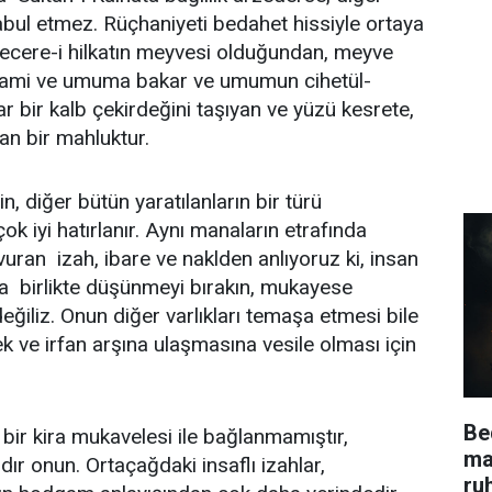
kabul etmez. Rüçhaniyeti bedahet hissiyle ortaya
şecere-i hilkatın meyvesi olduğundan, meyve
cami ve umuma bakar ve umumun cihetül-
ar bir kalb çekirdeğini taşıyan ve yüzü kesrete,
n bir mahluktur.
in, diğer bütün yaratılanların bir türü
ok iyi hatırlanır. Aynı manaların etrafında
uran izah, ibare ve naklden anlıyoruz ki, insan
arla birlikte düşünmeyi bırakın, mukayese
eğiliz. Onun diğer varlıkları temaşa etmesi bile
ek ve irfan arşına ulaşmasına vesile olması için
Be
 bir kira mukavelesi ile bağlanmamıştır,
ma
ır onun. Ortaçağdaki insaflı izahlar,
ru