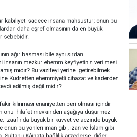
r kabiliyeti sadece insana mahsustur; onun bu
klardan daha eşref olmasının da en büyük
r sebebidir.
ırlarının ağır basması bile aynı sırdan
 insanın mezkur ehemm keyfiyetinin verilmesi
lmamış mıdır? Bu vazifeyi yerine getirebilmek
tine Kudretten ehemmiyetli cihazat ve kaderden
evdi edilmiş değil midir?
e fakir kılınması enaniyetten beri olması içindir
 onu hilafet mevkiinden aşağıya düşürmez.
kte, zaafında büyük bir kuvvet ve aczinde büyük
e onun bu yönleri iman gibi, izan ve İslam gibi
bla Sultan-ı Kâinata bağlılık arzederse, diğer