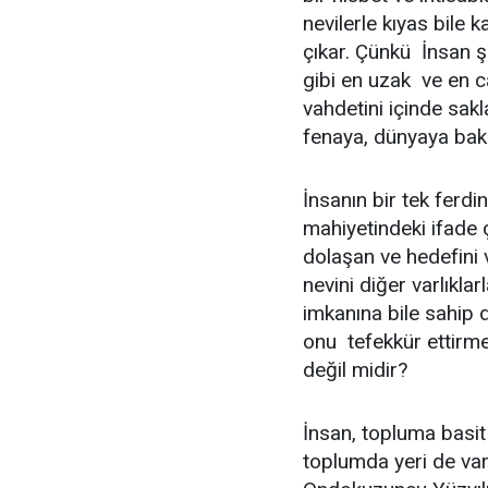
nevilerle kıyas bile 
çıkar. Çünkü İnsan 
gibi en uzak ve en 
vahdetini içinde sakl
fenaya, dünyaya baka
İnsanın bir tek ferdin
mahiyetindeki ifade ç
dolaşan ve hedefini v
nevini diğer varlıkl
imkanına bile sahip d
onu tefekkür ettirm
değil midir?
İnsan, topluma basit
toplumda yeri de vard