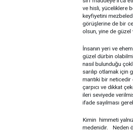
sırf maddeye irca etm
ve hisli, yüceliklere b
keyfiyetini mezbeled
görüşlerine de bir ce
olsun, yine de güzel 
İnsanın yeri ve ehem
güzel dürbin olabilmi
nasıl bulunduğu çokl
sarılıp otlamak için
mantıki bir neticedir
çarpıcı ve dikkat çek
ileri seviyede verilm
ifade sayılması gere
Kimin himmeti yalnız 
medenidir. Neden öy