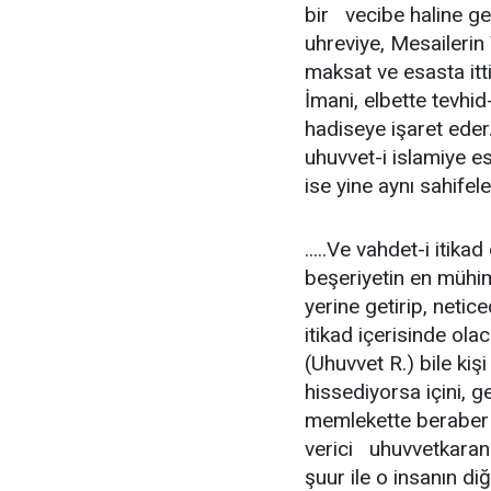
bir  vecibe haline g
uhreviye, Mesailerin T
maksat ve esasta ittif
İmani, elbette tevhid-
hadiseye işaret eder
uhuvvet-i islamiye 
ise yine aynı sahife
.....Ve vahdet-i itika
beşeriyetin en mühi
yerine getirip, neticed
itikad içerisinde ola
(Uhuvvet R.) bile kişi
hissediyorsa içini, g
memlekette beraber b
verici  uhuvvetkarane
şuur ile o insanın d