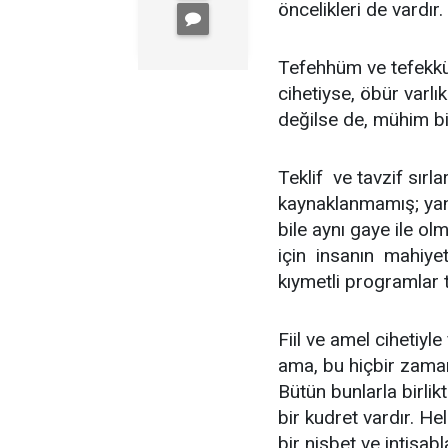
öncelikleri de vardır.
Tefehhüm ve tefekkü
cihetiyse, öbür varlı
değilse de, mühim bi
Teklif  ve tavzif s
kaynaklanmamış; yani
bile aynı gaye ile o
için insanın mahiye
kıymetli programlar t
Fiil ve amel cihetiyl
ama, bu hiçbir zaman
Bütün bunlarla birli
bir kudret vardır. Hel
bir nisbet ve intisa