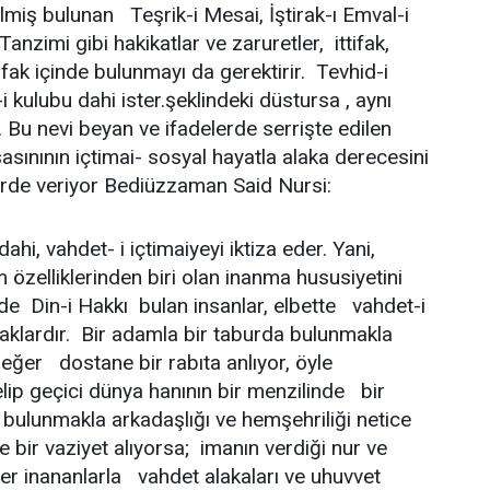
elmiş bulunan  Teşrik-i Mesai, İştirak-ı Emval-i
anzimi gibi hakikatlar ve zaruretler,  ittifak,
ak içinde bulunmayı da gerektirir.  Tevhid-i
i kulubu dahi ister.şeklindeki düstursa , aynı
. Bu nevi beyan ve ifadelerde serrişte edilen
esasınının içtimai- sosyal hayatla alaka derecesini
lerde veriyor Bediüzzaman Said Nursi:
d dahi, vahdet- i içtimaiyeyi iktiza eder. Yani,
m özelliklerinden biri olan inanma hususiyetini
e  Din-i Hakkı  bulan insanlar, elbette  vahdet-i
caklardır.  Bir adamla bir taburda bulunmakla
 eğer  dostane bir rabıta anlıyor, öyle
elip geçici dünya hanının bir menzilinde  bir
ulunmakla arkadaşlığı ve hemşehriliği netice
 bir vaziyet alıyorsa;  imanın verdiği nur ve
iğer inananlarla  vahdet alakaları ve uhuvvet