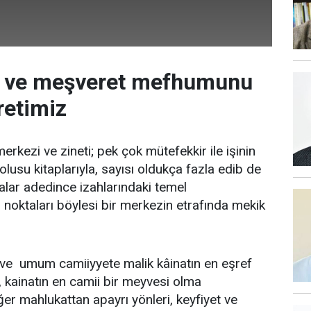
 ve meşveret mefhumunu
retimiz
erkezi ve zineti; pek çok mütefekkir ile işinin
 dolusu kitaplarıyla, sayısı oldukça fazla edib de
alar adedince izahlarındaki temel
 noktaları böylesi bir merkezin etrafında mekik
 ve umum camiiyyete malik kâinatın en eşref
kainatın en camii bir meyvesi olma
ğer mahlukattan apayrı yönleri, keyfiyet ve