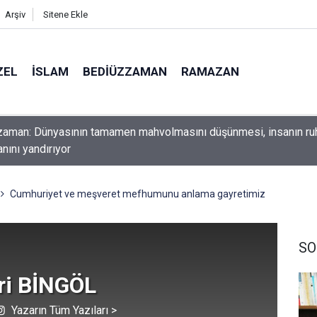
Arşiv
Sitene Ekle
ZEL
İSLAM
BEDIÜZZAMAN
RAMAZAN
ını yerde sürünmeyecek şekilde yukarıda tut
Cumhuriyet ve meşveret mefhumunu anlama gayretimiz
SO
ri BİNGÖL
Yazarın Tüm Yazıları >