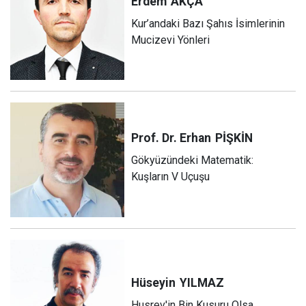
Erdem
AKÇA
Kur’andaki Bazı Şahıs İsimlerinin
Mucizevi Yönleri
Prof. Dr. Erhan
PİŞKİN
Gökyüzündeki Matematik:
Kuşların V Uçuşu
Hüseyin
YILMAZ
Husrev'in Bin Kusuru Olsa...