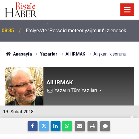
08:35
Erciyes'te 'Perseid meteor yağmuru' izlenecek
Anasayfa
Yazarlar
Ali IRMAK
Alışkanlık sorunu
Ali IRMAK
Yazarın Tüm Yazıları >
19
Şubat 2018