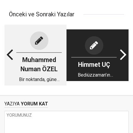
Önceki ve Sonraki Yazılar
Muhammed
Himmet UÇ
Numan ÖZEL
Bediüzzaman’ın
Bir noktanda, güneş
üslubu üzerine
kadar zekâ var
YAZIYA
YORUM KAT