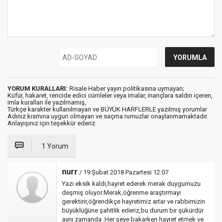
YORUM KURALLARI:
Risale Haber yayın politikasına uymayan;
Küfür, hakaret, rencide edici cümleler veya imalar, inançlara saldırı içeren,
imla kuralları ile yazılmamış,
Türkçe karakter kullanılmayan ve BÜYÜK HARFLERLE yazılmış yorumlar
Adınız kısmına uygun olmayan ve saçma rumuzlar onaylanmamaktadır.
Anlayışınız için teşekkür ederiz.
1 Yorum
nurr
/ 19 Şubat 2018 Pazartesi 12:07
Yazı eksik kaldı,hayret ederek merak duygumuzu
deşmiş oluyor.Merak,öğrenme araştırmayı
gerektirir,öğrendikçe hayretimiz artar ve rabbimizin
büyüklüğüne şahitlik ederiz,bu durum bir şükürdür
aynı zamanda..Her şeye bakarken hayret etmek ve