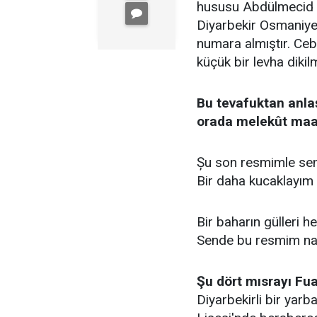
hususu Abdülmecid Nu
Diyarbekir Osmaniye’
numara almıştır. Ce
küçük bir levha dikilm
Bu tevafuktan anlaşı
orada melekût maari
Șu son resmimle sen
Bir daha kucaklayım
Bir baharın gülleri 
Sende bu resmim nac
Şu dört mısrayı Fua
Diyarbekirli bir yar