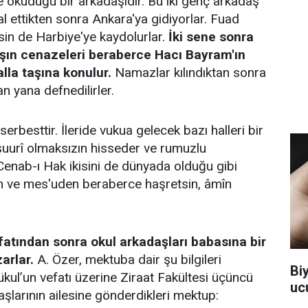
 okuduğu bir arkadaşıdır. Bu iki genç arkadaş
al ettikten sonra Ankara'ya gidiyorlar. Fuad
sin de Harbiye'ye kaydolurlar.
İki sene sonra
aşın cenazeleri beraberce Hacı Bayram'ın
la taşına konulur.
Namazlar kılındıktan sonra
 yana defnedilirler.
rbesttir. İleride vukua gelecek bazı halleri bir
, şuurî olmaksızın hisseder ve rumuzlu
 Cenab-ı Hak ikisini de dünyada olduğu gibi
n ve mes'uden beraberce haşretsin, âmîn
fatından sonra okul arkadaşları babasına bir
arlar.
A. Özer, mektuba dair şu bilgileri
Bi
kul’un vefatı üzerine Ziraat Fakültesi üçüncü
uc
aşlarının ailesine gönderdikleri mektup: