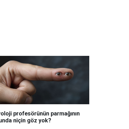
yoloji profesörünün parmağının
unda niçin göz yok?