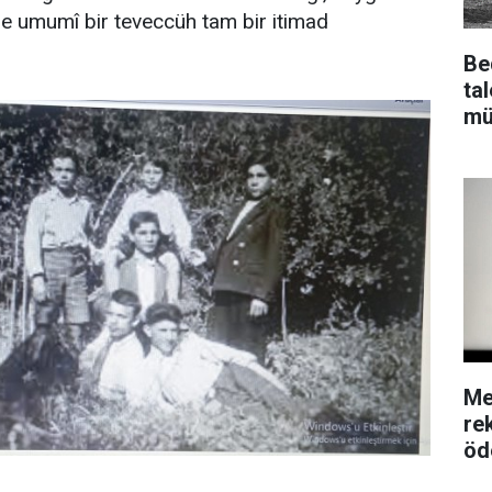
ine umumî bir teveccüh tam bir itimad
Be
ta
mü
Me
re
öd