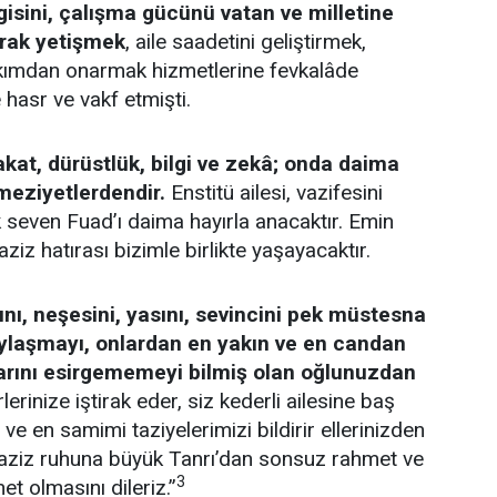
lgisini, çalışma gücünü vatan ve milletine
larak yetişmek
, aile saadetini geliştirmek,
akımdan onarmak hizmetlerine fevkalâde
 hasr ve vakf etmişti.
kat, dürüstlük, bilgi ve zekâ; onda daima
eziyetlerdendir.
Enstitü ailesi, vazifesini
seven Fuad’ı daima hayırla anacaktır. Emin
aziz hatırası bizimle birlikte yaşayacaktır.
ını, neşesini, yasını, sevincini pek müstesna
aylaşmayı, onlardan en yakın ve en candan
arını esirgememeyi bilmiş olan oğlunuzdan
lerinize iştirak eder, siz kederli ailesine baş
n ve en samimi taziyelerimizi bildirir ellerinizden
 aziz ruhuna büyük Tanrı’dan sonsuz rahmet ve
3
t olmasını dileriz.”