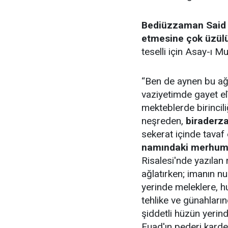
Bediüzzaman Said N
etmesine çok üzül
teselli için Asay-ı M
“Ben de aynen bu ağl
vaziyetimde gayet elî
mekteblerde birincili
neşreden,
birader
sekerat içinde tavaf
namındaki merhum
Risalesi'nde yazılan
ağlatırken; imanın n
yerinde meleklere, h
tehlike ve günahları
şiddetli hüzün yerin
Fuad'ın pederi kard