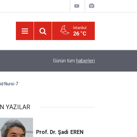
İstanbul
26 °C
Bediüzzaman’ın ölüm döşeğindeki talebesine gö
16:14
Günün tüm
haberleri
müjde
id Nursi-7
N YAZILAR
Prof. Dr. Şadi
EREN