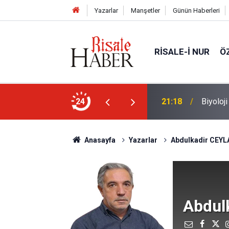
Yazarlar
Manşetler
Günün Haberleri
RISALE-I NUR
Ö
n ucunda niçin göz yok?
24
20:11
Türkiye
Anasayfa
Yazarlar
Abdulkadir CEYL
Abdul