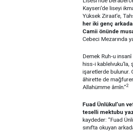
Lisesi'nde beraberce
Kayseri'de liseyi ikm
Yüksek Ziraat'e, Tah
her iki genç arkad
Camii önünde musal
Cebeci Mezarında yan
Demek Ruh-u insanî se
hiss-i kablelvuku'la
işaretlerde bulunur.
âhirette de mağfure
2
Allahümme âmîn.”
Fuad Ünlükul’un ve
teselli mektubu yaz
kaydeder: “Fuad Ünlü
sınıfta okuyan arkad