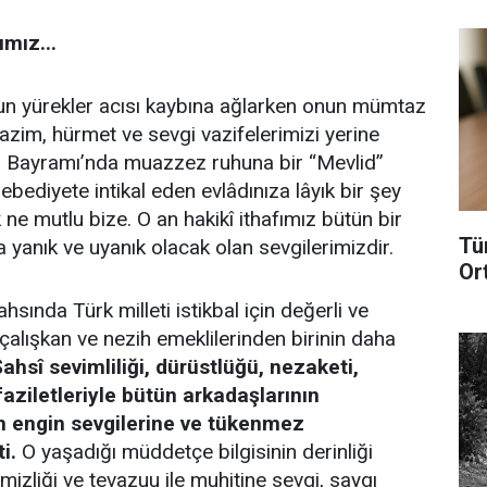
mız...
un yürekler acısı kaybına ağlarken onun mümtaz
 tazim, hürmet ve sevgi vazifelerimizi yerine
n Bayramı’nda muazzez ruhuna bir “Mevlid”
bediyete intikal eden evlâdınıza lâyık bir şey
 ne mutlu bize. O an hakikî ithafımız bütün bir
Tü
anık ve uyanık olacak olan sevgilerimizdir.
Or
hsında Türk milleti istikbal için değerli ve
çalışkan ve nezih emeklilerinden birinin daha
ahsî sevimliliği, dürüstlüğü, nezaketi,
aziletleriyle bütün arkadaşlarının
n engin sevgilerine ve tükenmez
i.
O yaşadığı müddetçe bilgisinin derinliği
mizliği ve tevazuu ile muhitine sevgi, saygı