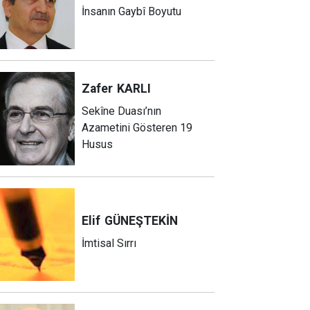
İnsanın Gaybî Boyutu
Zafer
KARLI
Sekîne Duası’nın
Azametini Gösteren 19
Husus
Elif
GÜNEŞTEKİN
İmtisal Sırrı