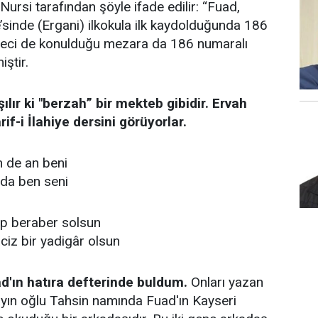
rsi tarafından şöyle ifade edilir: “Fuad,
sinde (Ergani) ilkokula ilk kaydolduğunda 186
beci de konulduğu mezara da 186 numaralı
iştir.
lır ki "berzah” bir mekteb gibidir. Ervah
f-i İlahiye dersini görüyorlar.
 de an beni
 da ben seni
hep beraber solsun
iz bir yadigâr olsun
d'ın hatıra defterinde buldum.
Onları yazan
bayın oğlu Tahsin namında Fuad'ın Kayseri