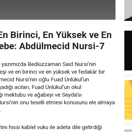
En Birinci, En Yüksek ve En
ebe: Abdülmecid Nursi-7
u yazımızda Bediüzzaman Said Nursi’nin
eşi ve en birinci ve en yüksek ve fedakâr bir
ecid Nursi’nin oğlu Fuad Ünlükul’un
adığı acıları, Fuad Ünlükul’un okul
ğı mektubu ve ağabeyi ve Seyda’sı
rsi’nin onu teselli etmesi konusunu ele almaya
.
nı hissi kablel vuku ile adeta dile getirdiği