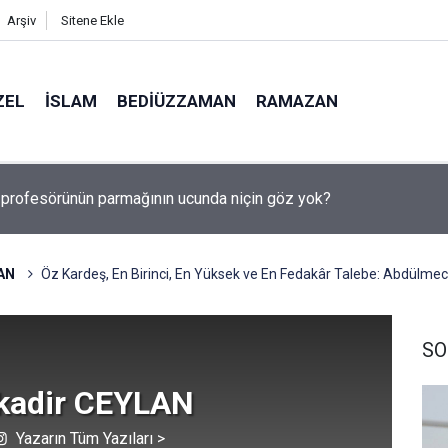
Arşiv
Sitene Ekle
ZEL
İSLAM
BEDIÜZZAMAN
RAMAZAN
, Suudi Arabistan ve Pakistan Ortak Savunma Anlaşması imzaladı
AN
Öz Kardeş, En Birinci, En Yüksek ve En Fedakâr Talebe: Abdülmec
SO
kadir CEYLAN
Yazarın Tüm Yazıları >