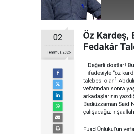
Öz Kardeş, 
02
Fedakâr Tal
Temmuz 2026
Değerli dostlar! B
ifadesiyle “öz kard
1
talebesi olan
Abdülm
vefatından sonra yaş
arkadaşlarının yazdı
Bediüzzaman Said Nu
çalışacağız inşaallah
Fuad Ünlükul’un vefatı