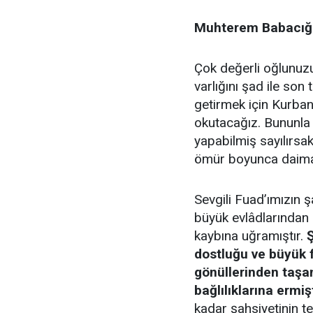
Muhterem Babacığı
Çok değerli oğlunuz
varlığını şad ile son
getirmek için Kurba
okutacağız. Bununla e
yapabilmiş sayılırsak
ömür boyunca daima y
Sevgili Fuad’ımızın şa
büyük evlâdlarından 
kaybına uğramıştır.
Ş
dostluğu ve büyük f
gönüllerinden taşa
bağlılıklarına ermişt
kadar şahsiyetinin te