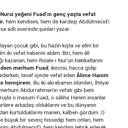
ursi yeğeni Fuad’ın genç yaşta vefat
ür
, hem kendisini, hem de kardeşi Abdülmecid’i
usa adlı eserinde şunları yazar:
ayan çocuk gibi, bu hazîn kışta ve elîm bir
m iki vefat haberini aldım. Biri, hem âlî
ği kazanan, hem Risale-i Nur'un hakikatlarını
zadem merhum Fuad
; ikincisi, hacca gidip
 ederken, tavaf içinde vefat eden
Âlime Hanım
e hemşirem.
Bu iki akrabamın ölümleri, İhtiyar
 merhum Abdurrahman'ın vefatı gibi beni
uruyla o masum Fuad, o sâliha Hanım insanlar
urilere arkadaş olduklarını ve bu dünyanın
ndan kurtulduklarını manen, kalben gördüm. O
de büyük bir sevinç hissedip hem onları, hem
eşim Abdülmecid'i, hem kendimi tebrik ederek