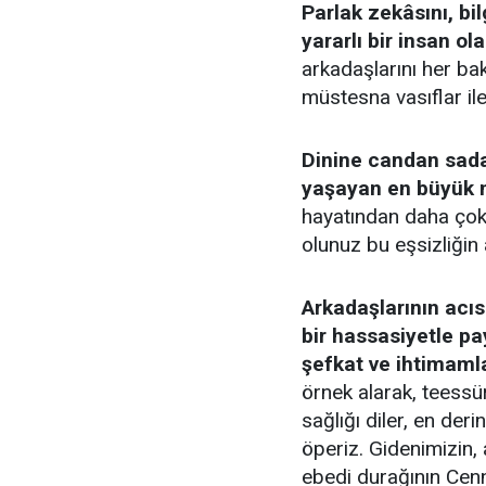
Parlak zekâsını, bi
yararlı bir insan o
arkadaşlarını her b
müstesna vasıflar ile
Dinine candan sada
yaşayan en büyük m
hayatından daha çok 
olunuz bu eşsizliğin 
Arkadaşlarının acıs
bir hassasiyetle p
şefkat ve ihtimaml
örnek alarak, teessür
sağlığı diler, en deri
öperiz. Gidenimizin,
ebedi durağının Cenne