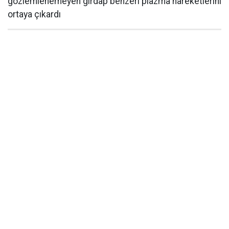
gözlemlenemeyen girdap benzeri plazma hareketlerini
ortaya çıkardı