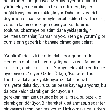
da beraberinde getiriyor. Merdiven yerine asansör;
yürümek yerine arabanın tercih edilmesi, kişileri
sağlıklı yaşamdan uzaklaştırıyor. Daha ucuz ve daha
doyurucu olması sebebiyle tercih edilen fast food’lar,
vücuda kalori olarak geri dönüyor. Bu durumun,
toplumu obeziteye bir adım daha yaklaştırdığını
belirten uzmanlar, “Zamanım yok, işten geliyorum” gibi
cümlelerin geçerli bir bahane olmadığına belirtti.
“Günümüzde hızlı tüketim daha çok gündemde.
Herkesin mutlaka bir yere yetişme hızı var. Asansör
kullanımı, araba kullanımı… Yürüyecek vakti kendimize
ayıramıyoruz” diyen Özden Örkçü, “Bu sefer fast
food’lara daha çok yükleniyoruz. Daha ucuz bir
maliyette daha doyurucu bir besin kaynağı arıyoruz, bu
da bize kalori olarak geri dönüyor. Biz
gereksinimimizin üstünde kalori alırsak, bu bize kilo
olarak geri dönüyor. Bir hareket kısıtlanması, sedanter
bir yaşam tarzını benimsiyoruz. Hızlı olmaya çalışırken,