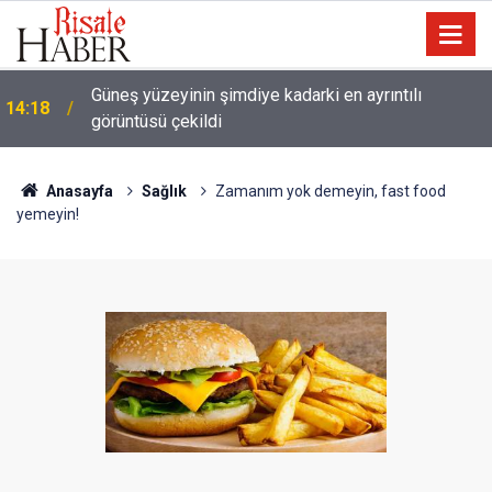
13:25
Tartışma: Yapay zeka, kitaptan soğutuyor mu?
Anasayfa
Sağlık
Zamanım yok demeyin, fast food
yemeyin!