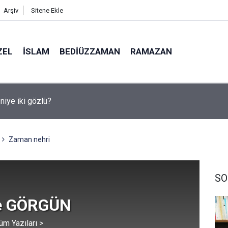
Arşiv
Sitene Ekle
ZEL
İSLAM
BEDIÜZZAMAN
RAMAZAN
medya, derslerde başarısızlığa yol açıyor
Zaman nehri
SO
e GÖRGÜN
üm Yazıları >