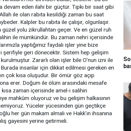
 devam eden ilahi bir güçtür. Tıpkı bir saat gibi
 Allah ile olan rabıta kesildiği zaman bu saat
aybeder. Kalpler bu rabıta ile çalışır, olgunlaşır.
güzel yolu zikrullahtan geçer. Ve en güzel ruh
salihin ile mümkündür. Bu zaman nehri içerisinde
larımızla yaptığımız faydalı işler yine bize
 şerifiyle geri dönecektir. Sistem hep gelişim
So
rulmuştur. Zararlı olan işler bile O’nun izni ile
ba
r. Burada insanlar için dikkat edilmesi gereken en
n çok kısa oluşudur. Bir ömür göz açıp
ona erer. Doğum ile ölüm arasındaki mesafe
u kısa zaman içerisinde amel-i salihin
eye mahkûm oluyoruz ve bu gelişim halkasının
eçemiyoruz. Yüceler yücesinden gün geçtikçe
noğlu her gün makam almalı ve Hakk’ın ihsanına
lış gayesini yerine getirmeli.