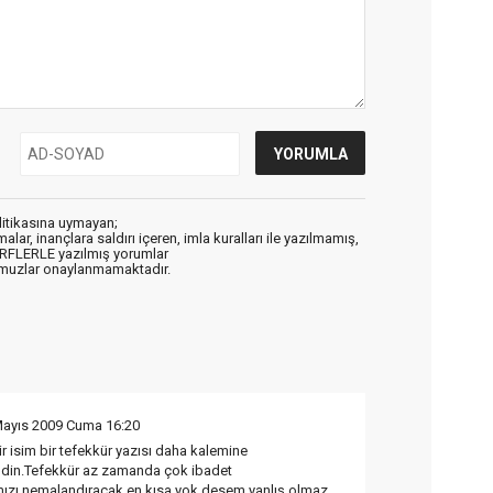
litikasına uymayan;
alar, inançlara saldırı içeren, imla kuralları ile yazılmamış,
ARFLERLE yazılmış yorumlar
muzlar onaylanmamaktadır.
Mayıs 2009 Cuma 16:20
r isim bir tefekkür yazısı daha kalemine
ldin.Tefekkür az zamanda çok ibadet
ızı nemalandıracak en kısa yok desem yanlış olmaz