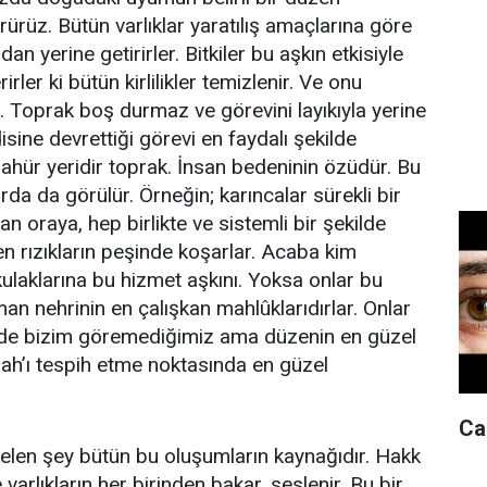
örürüz. Bütün varlıklar yaratılış amaçlarına göre
an yerine getirirler. Bitkiler bu aşkın etkisiyle
rirler ki bütün kirlilikler temizlenir. Ve onu
 Toprak boş durmaz ve görevini layıkıyla yerine
disine devrettiği görevi en faydalı şekilde
tezahür yeridir toprak. İnsan bedeninin özüdür. Bu
rda da görülür. Örneğin; karıncalar sürekli bir
n oraya, hep birlikte ve sistemli bir şekilde
en rızıkların peşinde koşarlar. Acaba kim
 kulaklarına bu hizmet aşkını. Yoksa onlar bu
an nehrinin en çalışkan mahlûklarıdırlar. Onlar
nde bizim göremediğimiz ama düzenin en güzel
llah’ı tespih etme noktasında en güzel
Can
gelen şey bütün bu oluşumların kaynağıdır. Hakk
varlıkların her birinden bakar, seslenir. Bu bir