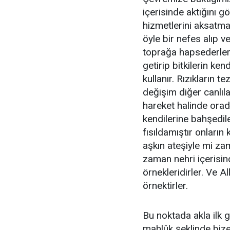
içerisinde aktığını g
hizmetlerini aksatmad
öyle bir nefes alıp ve
toprağa hapsederler.
getirip bitkilerin ken
kullanır. Rızıkların 
değişim diğer canlıla
hareket halinde orada
kendilerine bahşedil
fısıldamıştır onların
aşkın ateşiyle mi zam
zaman nehri içerisi
örnekleridirler. Ve A
örnektirler.
Bu noktada akla ilk 
mahlûk şeklinde bize 