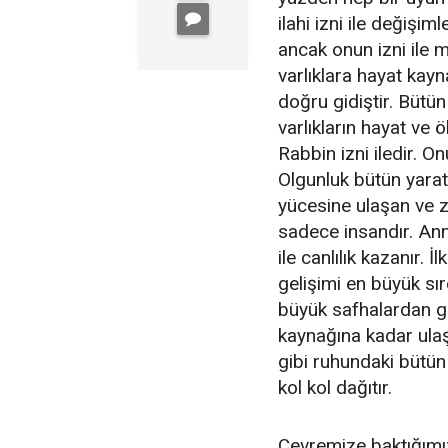
ilahi izni ile değişi
ancak onun izni ile
varlıklara hayat kay
doğru gidiştir. Bütün
varlıkların hayat ve
Rabbin izni iledir. On
Olgunluk bütün yaratı
yücesine ulaşan ve 
sadece insandır. An
ile canlılık kazanır.
gelişimi en büyük sı
büyük safhalardan ge
kaynağına kadar ulaşa
gibi ruhundaki bütün
kol kol dağıtır.
Çevremize baktığımı