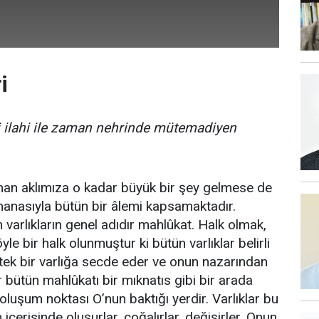
i
i ilahi ile zaman nehrinde mütemadiyen
man aklımıza o kadar büyük bir şey gelmese de
anasıyla bütün bir âlemi kapsamaktadır.
 varlıkların genel adıdır mahlûkat. Halk olmak,
yle bir halk olunmuştur ki bütün varlıklar belirli
 tek bir varlığa secde eder ve onun nazarından
 bütün mahlûkatı bir mıknatıs gibi bir arada
n oluşum noktası O’nun baktığı yerdir. Varlıklar bu
çerisinde oluşurlar, çoğalırlar, değişirler. Onun