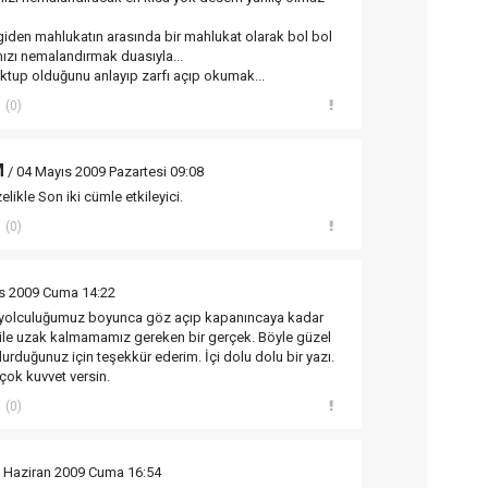
iden mahlukatın arasında bir mahlukat olarak bol bol
ızı nemalandırmak duasıyla...
tup olduğunu anlayıp zarfı açıp okumak...
(0)
M
/ 04 Mayıs 2009 Pazartesi 09:08
likle Son iki cümle etkileyici.
(0)
s 2009 Cuma 14:22
 yolculuğumuz boyunca göz açıp kapanıncaya kadar
bile uzak kalmamamız gereken bir gerçek. Böyle güzel
urduğunuz için teşekkür ederim. İçi dolu dolu bir yazı.
çok kuvvet versin.
(0)
 Haziran 2009 Cuma 16:54