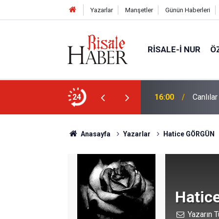
Yazarlar
Manşetler
Günün Haberleri
RISALE-I NUR
Ö
24
15:35
Sosyal 
Anasayfa
Yazarlar
Hatice GÖRGÜN
Hatic
Yazarın T