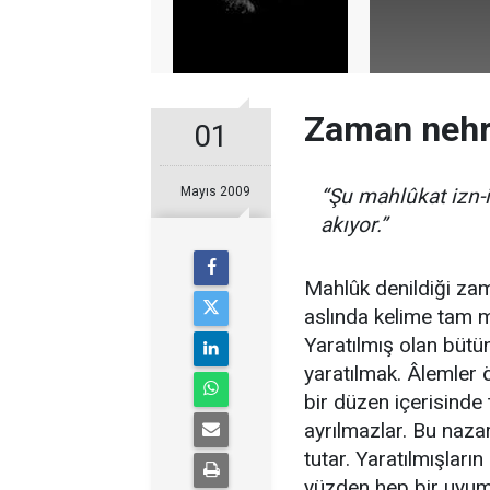
Zaman nehr
01
Mayıs 2009
“Şu mahlûkat izn-
akıyor.”
Mahlûk denildiği za
aslında kelime tam m
Yaratılmış olan bütün
yaratılmak. Âlemler ö
bir düzen içerisinde
ayrılmazlar. Bu nazar
tutar. Yaratılmışları
yüzden hep bir uyum i