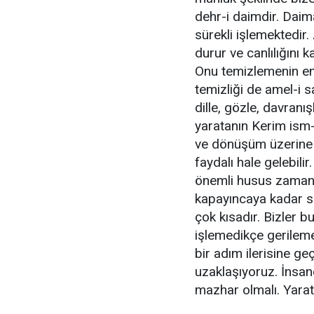
dehr-i daimdir. Daima
sürekli işlemektedir.
durur ve canlılığını k
Onu temizlemenin en 
temizliği de amel-i 
dille, gözle, davranış
yaratanın Kerim ism-i
ve dönüşüm üzerine ku
faydalı hale gelebili
önemli husus zamanı
kapayıncaya kadar s
çok kısadır. Bizler b
işlemedikçe gerilem
bir adım ilerisine g
uzaklaşıyoruz. İnsa
mazhar olmalı. Yaratı