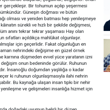
mler gerçekleşir. Bir tohumun açılıp yeşermesi
 mümkündür. Güneşin doğması ve bütün
nağı olması ve yeniden batması hep yenileşmeye
 kâinatın sürekli ve hızlı bir şekilde değişmesi,
 ölüm anını tekrar tekrar yaşaması Hay olan
un sıfatları açıldıkça mahlûkat olgunlaşır.
lmışlar için geçerlidir. Fakat olgunluğun en
zaman nehrindeki değişime en güzel örnek
ne karnına düşmeden evvel yüce yaratanın izni
 İlk değişim onun bedeninde görülür. Ruhunun
rdır. İnsanoğlu doğumdan yaşlılığa o kadar
çer ki ruhunun olgunlaşmasıyla ilahi nehrin
bilir. Bu kaynağa ulaşan insan tıpkı bir nehir
 yenileşme ve gelişmeleri insanlığa hizmet için
zda doğadaki uyumun belirli bir düzen