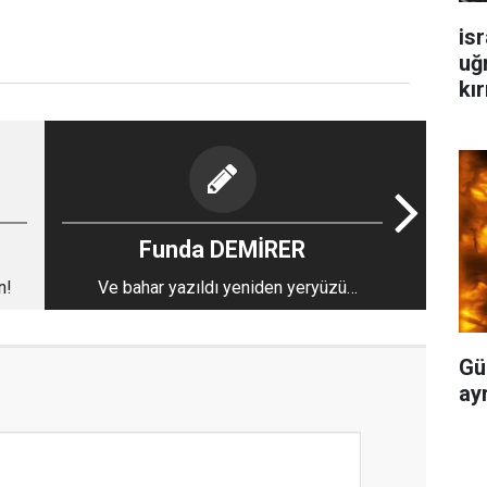
isr
uğ
kır
Funda DEMİRER
n!
Ve bahar yazıldı yeniden yeryüzü
sayfasına...
Gü
ayr