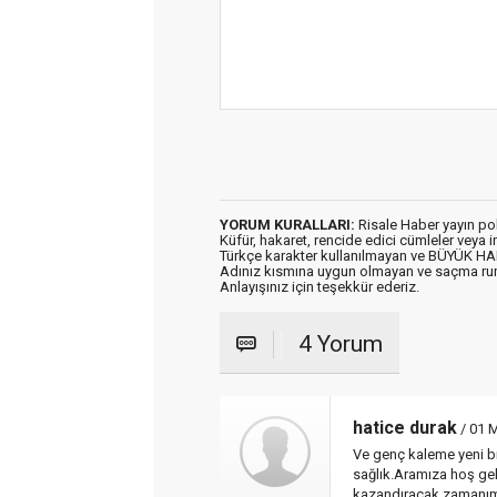
YORUM KURALLARI:
Risale Haber yayın po
Küfür, hakaret, rencide edici cümleler veya im
Türkçe karakter kullanılmayan ve BÜYÜK H
Adınız kısmına uygun olmayan ve saçma ru
Anlayışınız için teşekkür ederiz.
4 Yorum
hatice durak
/ 01 
Ve genç kaleme yeni bi
sağlık.Aramıza hoş ge
kazandıracak,zamanım