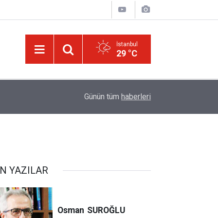
İstanbul
29 °C
israilin esir aldığı Dr. Ebu Safiyye'nin, uğradığı 
14:52
Günün tüm
haberleri
kırıldı
N YAZILAR
Osman
SUROĞLU