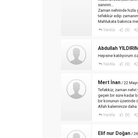
sanırım...
Zaman nehrinde hızla g
tefekkür edip zamanım
Mahlukata bakınca mek
Yanıtla
(0)
Abdullah YILDIRI
Hepsine katılıyorum öze
Yanıtla
(0)
Mert İnan
/ 22 Mayı
Tefekkür, zaman nehri
geçen bir süre kadar 
bir konunun üzerinde d
Allah kaleminize daha 
Yanıtla
(0)
Elif nur Doğan
/ 26