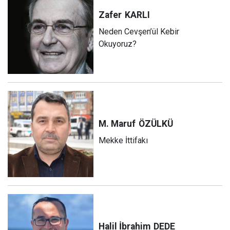
Zafer
KARLI
Neden Cevşen’ül Kebir
Okuyoruz?
M. Maruf
ÖZÜLKÜ
Mekke İttifakı
Halil İbrahim
DEDE