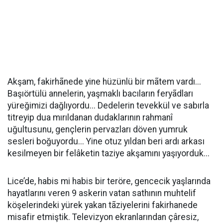
Akşam, fakirhãnede yine hüzünlü bir mãtem vardı...
Başıörtülü annelerin, yaşmaklı bacıların feryãdları
yüreğimizi dağlıyordu... Dedelerin tevekkül ve sabırla
titreyip dua mırıldanan dudaklarının rahmanî
uğultusunu, gençlerin pervazları döven yumruk
sesleri boğuyordu... Yine otuz yıldan beri ardı arkası
kesilmeyen bir felâketin taziye akşamını yaşıyorduk...
Lice’de, habis mi habis bir teröre, gencecik yaşlarında
hayatlarını veren 9 askerin vatan sathının muhtelif
köşelerindeki yürek yakan tãziyelerini fakirhanede
misafir etmiştik. Televizyon ekranlarından çâresiz,