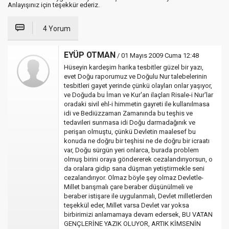
Anlayışınız için teşekkür ederiz.
4 Yorum
EYÜP OTMAN
/ 01 Mayıs 2009 Cuma 12:48
Hüseyin kardeşim harika tesbitler güzel bir yazı,
evet Doğu raporumuz ve Doğulu Nur talebelerinin
tesbitleri gayet yerinde çünkü olayları onlar yaşıyor,
ve Doğuda bu İman ve Kur'an ilaçları Risale-i Nur'lar
oradaki sivil ehl-i himmetin gayreti ile kullanılmasa
idi ve Bediüzzaman Zamanında bu teşhis ve
tedavileri sunmasa idi Doğu darmadağınık ve
perişan olmuştu, çünkü Devletin maalesef bu
konuda ne doğru bir teşhisi ne de doğru bir icraatı
var, Doğu sürgün yeri onlarca, burada problem
olmuş birini oraya göndererek cezalandırıyorsun, o
da oralara gidip sana düşman yetiştirmekle seni
cezalandırıyor. Olmaz böyle şey olmaz Devletle-
Millet barışmalı çare beraber düşünülmeli ve
beraber istişare ile uygulanmalı, Devlet milletlerden
teşekkül eder, Millet varsa Devlet var yoksa
birbirimizi anlamamaya devam edersek, BU VATAN
GENÇLERİNE YAZIK OLUYOR, ARTIK KİMSENİN