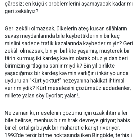
çãresiz; en küçük problemlerini aşamayacak kadar mı
geri zekâlıyız?
Geri zekâlı olmazsak, ülkelerin ateş kusan silâhların
savaş meydanlarında bile kaybettiklerinin bir kaç
mislini sadece trafik kazalarında kaybeder miyiz? Geri
zekâlı olmazsak, bin yıl birlikte yaşamış, müşterek bir
tãrih kurmuş iki kardeş kavim olarak otuz yıldan beri
birimizin gırtlağına sarılır mıydık? Bin yıl birlikte
yaşadığımız bir kardeş kavmin varlığını inkâr yolunda
uydurulan “Kürt yoktur!” hezeyanına hakikat ihtimali
verir miydik? Kürt meselesini çözümsüz addedenler,
millete yalan söylüyorlar; yalan!..
Ne zaman ki, meselenin çözümü için uzak ihtimaller
bile belirse, menhus bir mihrak devreye giriyor; habis
bir el, ortalığı büyük bir maharetle karıştırıveriyor.
1993’de terör bitme noktasında iken Bingölde, terhisli