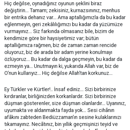
Hiç değilse, oynadığınız oyunun şeklini biraz
değiştirin... Tamam; zekisiniz, kurnazsınınız, menhus
bir entrika dehanız var... Ama aptallığımızla da bu kadar
eğlenmeyin, geri zekâlılığımızı bu kadar da yüzümüze
vurmayınız... Siz farkında olmasanız bile, bizim de
kendimize göre bir haysiyetimiz var; bütün
aptallığımıza rağmen, biz de zaman zaman rencide
oluyoruz, biz de arada bir adam yerine konulmayı
özlüyoruz... Bu kadar da dalga geçmeyin, bu kadar da
ezmeyin ya... Unutmayın ki, yukarıda Allah var, biz de
O’nun kullarıyız... Hiç değilse Allah’tan korkunuz...
Ey Türkler ve Kürtler!.. İnsaf ediniz... Sizi birbirinize
kırdıranlar, birliğinizden korkanlardır. Sizi birbirinize
düşman gösterenler, size düşman olanlardır... Uyanınız,
uyumakta ve aldanmakta fayda yok... Sesi cihãnın
afãkını zabteden Bediüzzaman’ın sesine kulaklarınızı
tıkamayınız. Necãtınız, bin yıllık geçmişinizi teyid ve