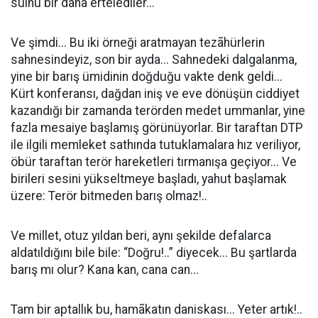
sulhu bir daha ertelediler...
Ve şimdi... Bu iki örneği aratmayan tezãhürlerin
sahnesindeyiz, son bir ayda... Sahnedeki dalgalanma,
yine bir barış ümidinin doğduğu vakte denk geldi...
Kürt konferansı, dağdan iniş ve eve dönüşün ciddiyet
kazandığı bir zamanda terörden medet ummanlar, yine
fazla mesaiye başlamış görünüyorlar. Bir taraftan DTP
ile ilgili memleket sathında tutuklamalara hız veriliyor,
öbür taraftan terör hareketleri tırmanışa geçiyor... Ve
birileri sesini yükseltmeye başladı, yahut başlamak
üzere: Terör bitmeden barış olmaz!..
Ve millet, otuz yıldan beri, aynı şekilde defalarca
aldatıldığını bile bile: “Doğru!..” diyecek... Bu şartlarda
barış mı olur? Kana kan, cana can...
Tam bir aptallık bu, hamãkatın daniskası... Yeter artık!..