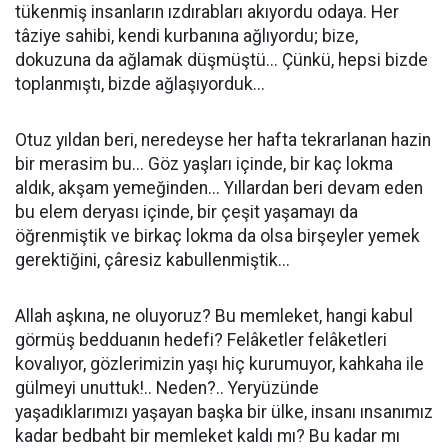
tükenmiş insanların ızdırabları akıyordu odaya. Her
tâziye sahibi, kendi kurbanına ağlıyordu; bize,
dokuzuna da ağlamak düşmüştü... Çünkü, hepsi bizde
toplanmıştı, bizde ağlaşıyorduk...
Otuz yıldan beri, neredeyse her hafta tekrarlanan hazin
bir merasim bu... Göz yaşları içinde, bir kaç lokma
aldık, akşam yemeğinden... Yıllardan beri devam eden
bu elem deryası içinde, bir çeşit yaşamayı da
öğrenmiştik ve birkaç lokma da olsa birşeyler yemek
gerektiğini, çâresiz kabullenmiştik...
Allah aşkına, ne oluyoruz? Bu memleket, hangi kabul
görmüş bedduanın hedefi? Felâketler felâketleri
kovalıyor, gözlerimizin yaşı hiç kurumuyor, kahkaha ile
gülmeyi unuttuk!.. Neden?.. Yeryüzünde
yaşadıklarımızı yaşayan başka bir ülke, insanı ınsanımız
kadar bedbaht bir memleket kaldı mı? Bu kadar mı