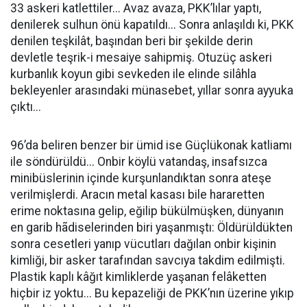
33 askeri katlettiler... Avaz avaza, PKK’lılar yaptı,
denilerek sulhun önü kapatıldı... Sonra anlaşıldı ki, PKK
denilen teşkilât, başından beri bir şekilde derin
devletle teşrik-i mesaiye sahipmiş. Otuzüç askeri
kurbanlık koyun gibi sevkeden ile elinde silâhla
bekleyenler arasındaki münasebet, yıllar sonra ayyuka
çıktı...
96’da beliren benzer bir ümid ise Güçlükonak katliamı
ile söndürüldü... Onbir köylü vatandaş, insafsızca
minibüslerinin içinde kurşunlandıktan sonra ateşe
verilmişlerdi. Aracın metal kasası bile hararetten
erime noktasına gelip, eğilip bükülmüşken, dünyanın
en garib hãdiselerinden biri yaşanmıştı: Öldürüldükten
sonra cesetleri yanıp vücutları dağılan onbir kişinin
kimliği, bir asker tarafından savcıya takdim edilmişti.
Plastik kaplı kâğıt kimliklerde yaşanan felâketten
hiçbir iz yoktu... Bu kepazeliği de PKK’nın üzerine yıkıp