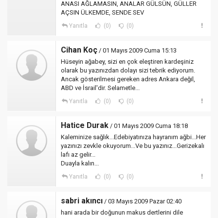
ANASI AĞLAMASIN, ANALAR GÜLSÜN, GÜLLER
AÇSIN ÜLKEMDE, SENDE SEV
Yanıtla
(0)
(0)
Cihan Koç
/ 01 Mayıs 2009 Cuma 15:13
Hüseyin ağabey, sizi en çok eleştiren kardeşiniz
olarak bu yazınızdan dolayı sizi tebrik ediyorum.
Ancak gösterilmesi gereken adres Ankara değil,
ABD ve İsrail'dir. Selametle...
Yanıtla
(0)
(0)
Hatice Durak
/ 01 Mayıs 2009 Cuma 18:18
Kaleminize sağlık...Edebiyatınıza hayranım ağbi...Her
yazınızı zevkle okuyorum...Ve bu yazınız...Gerizekalı
lafı az gelir...
Duayla kalın...
Yanıtla
(0)
(0)
sabri akıncı
/ 03 Mayıs 2009 Pazar 02:40
hani arada bir doğunun makus dertlerini dile