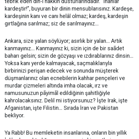
tebrik eden din-i hakkın düsturlarındadır. “İnanlar
kardeştir!”, buyuran bir dinin mensublarısınız. Kardeşe,
kardeşinin kanı ve canı helâl olmaz; kardeş, kardeşin
gırtlağına sarılmaz; siz de sarılmayınız...
Ankara, size yalan söylüyor; asırlık bir yalan... Artık
kanmayınız... Kanmayınız ki, sizin için de bir saãdet
baharı gelsin; sizin de gözyaşı ve ızdırablarınız dinsin...
Yoksa kanı yerde kalmayacak, saçmalıklarıyla
birbirinizi perişan edecek ve sonunda müşterek
düşmanlarınız olan ecnebilerin kahhar pençeleri ve
murdar çizmeleri altında imha olacak, ırz ve
namusunuzun pãyimãl edildiğinin şahitliğiyle
kahrolacaksınız. Delil mi istiyorsunuz? İşte Irak, işte
Afganistan, işte Filistin... Sırada İran ve Pakistan
bekliyor.
Ya Rabb! Bu memleketin insanlarına, onların bin yıllık