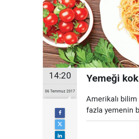
14:20
Yemeği kok
06 Temmuz 2017
Amerikalı bilim
fazla yemenin b