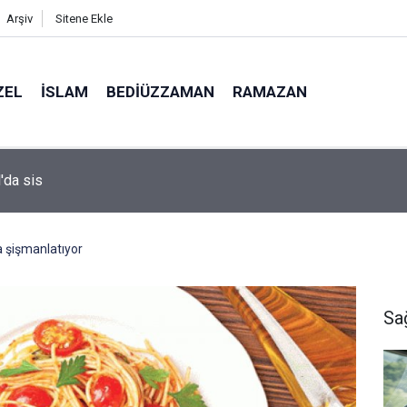
Arşiv
Sitene Ekle
ZEL
İSLAM
BEDIÜZZAMAN
RAMAZAN
i profesörünün parmağının ucunda niçin göz yok?
 şişmanlatıyor
Sa