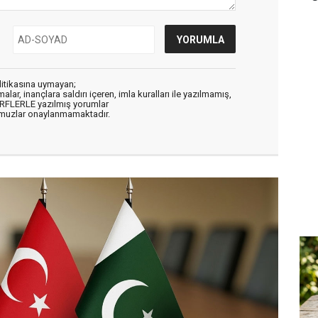
litikasına uymayan;
alar, inançlara saldırı içeren, imla kuralları ile yazılmamış,
ARFLERLE yazılmış yorumlar
muzlar onaylanmamaktadır.