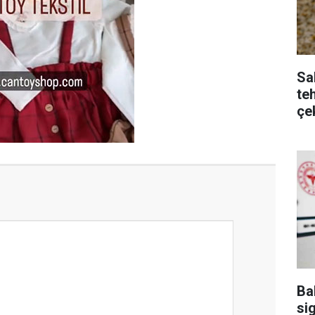
Sa
te
çe
Ba
sig