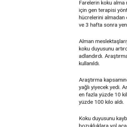
Farelerin koku alma 
için gen terapisi yön
hücrelerini almadan 
ve 3 hafta sonra yen
Alman meslektaşlarıyl
koku duyusunu artırdı
adlandırdı. Araştırm
kullanıldı.
Araştırma kapsamında
yağlı yiyecek yedi.
en fazla yüzde 10 ki
yüzde 100 kilo aldı.
Koku duyusunu kaybe
bozukluklara yol açan