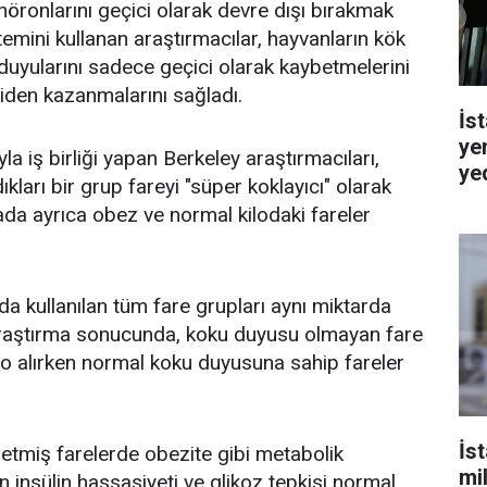
nöronlarını geçici olarak devre dışı bırakmak
temini kullanan araştırmacılar, hayvanların kök
duyularını sadece geçici olarak kaybetmelerini
iden kazanmalarını sağladı.
İst
ye
a iş birliği yapan Berkeley araştırmacıları,
ye
kları bir grup fareyi "süper koklayıcı" olarak
ada ayrıca obez ve normal kilodaki fareler
 kullanılan tüm fare grupları aynı miktarda
 Araştırma sonucunda, koku duyusu olmayan fare
lo alırken normal koku duyusuna sahip fareler
İs
tmiş farelerde obezite gibi metabolik
mi
 insülin hassasiyeti ve glikoz tepkisi normal