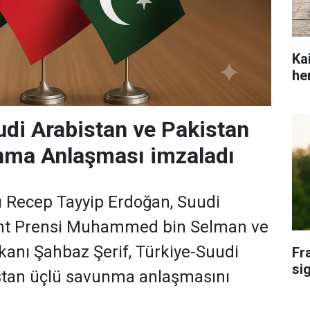
Ka
he
udi Arabistan ve Pakistan
nma Anlaşması imzaladı
Recep Tayyip Erdoğan, Suudi
aht Prensi Muhammed bin Selman ve
anı Şahbaz Şerif, Türkiye-Suudi
Fr
si
stan üçlü savunma anlaşmasını