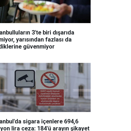
anbulluların 3'te biri dışarıda
miyor, yarısından fazlası da
diklerine güvenmiyor
tanbul'da sigara içenlere 694,6
lyon lira ceza: 184'ü arayın şikayet