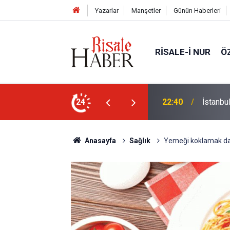
Yazarlar
Manşetler
Günün Haberleri
RISALE-I NUR
Ö
24
21:18
Biyoloj
Anasayfa
Sağlık
Yemeği koklamak da