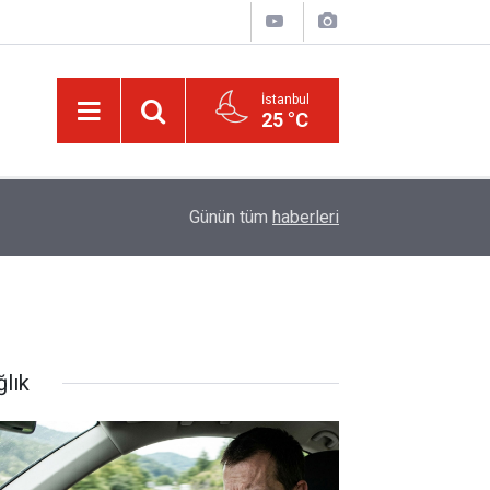
İstanbul
25 °C
20:11
Türkiye, Suudi Arabistan ve Pakistan Ortak Sa
Günün tüm
haberleri
ğlık