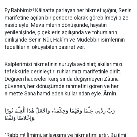
Ey Rabbimiz! Kâinatta parlayan her hikmet ışığını, Senin
marifetine açılan bir pencere olarak görebilmeyi bize
nasip eyle. Mevsimlerin dönüşünde, hayatın
yenilenişinde, çiçeklerin açılışında ve tohumların
dirilişinde Senin Nûr, Hakîm ve Müdebbir isimlerinin
tecellilerini okuyabilen basiret ver.
Kalplerimizi hikmetinin nuruyla aydınlat; akıllarımızı
tefekkürle derinleştir; ruhlarımızı marifetinle dirilt.
Değişen hadiseler karşısında değişmeyen Zâtına
güvenen, her dönüşümde rahmetini gören ve her
nimette Sana hamd eden kullarından eyle.
Âmin
.
رَبِّ زِدْنِي عِلْمًا وَفَهْمًا وَحِكْمَةً، وَاجْعَلْ هٰذَا الْعِلْمَ نُورًا
وَإِخْلَاصًا وَنَفْعًا.
"Rabbim! İlmimi, anlayışımı ve hikmetimi artır. Bu ilmi