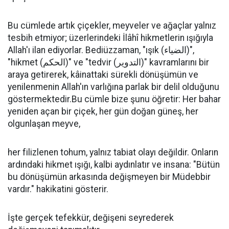
Bu cümlede artık çiçekler, meyveler ve ağaçlar yalnız
tesbih etmiyor; üzerlerindeki İlâhî hikmetlerin ışığıyla
Allah'ı ilan ediyorlar. Bediüzzaman, "ışık (الضياء)",
"hikmet (الحكم)" ve "tedvir (التدوير)" kavramlarını bir
araya getirerek, kâinattaki sürekli dönüşümün ve
yenilenmenin Allah'ın varlığına parlak bir delil olduğunu
göstermektedir.Bu cümle bize şunu öğretir: Her bahar
yeniden açan bir çiçek, her gün doğan güneş, her
olgunlaşan meyve,
her filizlenen tohum, yalnız tabiat olayı değildir. Onların
ardındaki hikmet ışığı, kalbi aydınlatır ve insana: "Bütün
bu dönüşümün arkasında değişmeyen bir Müdebbir
vardır." hakikatini gösterir.
İşte gerçek tefekkür, değişeni seyrederek