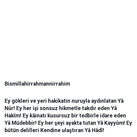
Bismillahirrahmannirrahim
Ey gökleri ve yeri hakikatin nuruyla aydınlatan Yâ
Nûr! Ey her işi sonsuz hikmetle takdir eden Yâ
Hakîm! Ey kâinatı kusursuz bir tedbirle idare eden
Yâ Müdebbir! Ey her şeyi ayakta tutan Yâ Kayyûm! Ey
bütün delilleri Kendine ulaştıran Yâ Hâdî!