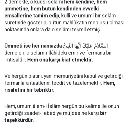
2 demekle, o kudsî selâmı
hem kendine, hem
ümmetine, hem bütün kendinden evvelki
emsallerine tamim edip
, küllî ve umumî bir selâm
suretinde gösterip, bütün mahlûkatın meb'usu olması
noktasında onlara da o selâmı teşmil etmiş.
Ümmeti ise her namazda
اَلسَّلاَمُ عَلَيْكَ اَيُّهَا النَّبِىُّ
demeleri, o selâm-ı İlâhîdeki emir ve fermana bir
imtisaldir.
Hem ona karşı biat etmektir.
Ve hergün biatını, yani memuriyetini kabul ve getirdiği
fermanlara itaatlerini tecdit ve tazelemektir.
Hem,
risaletini bir tebriktir.
Hem, umum âlem-i İslâm hergün bu kelime ile onun
getirdiği saadet-i ebediye müjdesine karşı
bir
teşekkürdür.