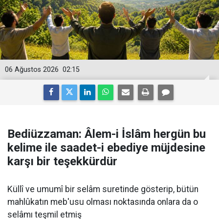
06 Ağustos 2026
02:15
Bediüzzaman: Âlem-i İslâm hergün bu
kelime ile saadet-i ebediye müjdesine
karşı bir teşekkürdür
Küllî ve umumî bir selâm suretinde gösterip, bütün
mahlûkatın meb'usu olması noktasında onlara da o
selâmı teşmil etmiş