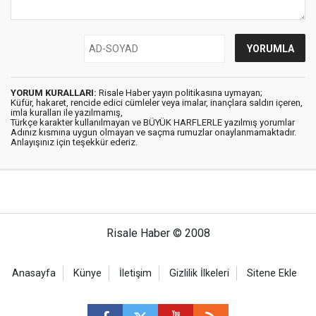
YORUM KURALLARI:
Risale Haber yayın politikasına uymayan;
Küfür, hakaret, rencide edici cümleler veya imalar, inançlara saldırı içeren,
imla kuralları ile yazılmamış,
Türkçe karakter kullanılmayan ve BÜYÜK HARFLERLE yazılmış yorumlar
Adınız kısmına uygun olmayan ve saçma rumuzlar onaylanmamaktadır.
Anlayışınız için teşekkür ederiz.
Risale Haber © 2008
Anasayfa
Künye
İletişim
Gizlilik İlkeleri
Sitene Ekle