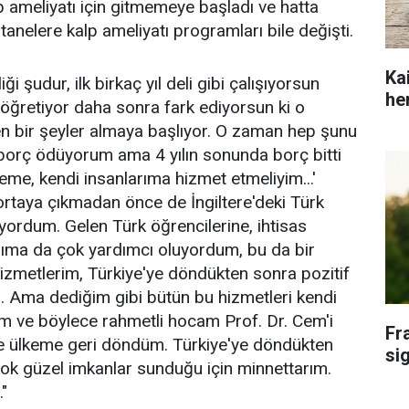
 ameliyatı için gitmemeye başladı ve hatta
anelere kalp ameliyatı programları bile değişti.
Ka
ği şudur, ilk birkaç yıl deli gibi çalışıyorsun
he
öğretiyor daha sonra fark ediyorsun ki o
n bir şeyler almaya başlıyor. O zaman hep şunu
borç ödüyorum ama 4 yılın sonunda borç bitti
keme, kendi insanlarıma hizmet etmeliyim...'
rtaya çıkmadan önce de İngiltere'deki Türk
yordum. Gelen Türk öğrencilerine, ihtisas
ıma da çok yardımcı oluyordum, bu da bir
hizmetlerim, Türkiye'ye döndükten sonra pozitif
. Ama dediğim gibi bütün bu hizmetleri kendi
m ve böylece rahmetli hocam Prof. Dr. Cem'i
Fr
 ülkeme geri döndüm. Türkiye'ye döndükten
si
ok güzel imkanlar sunduğu için minnettarım.
"