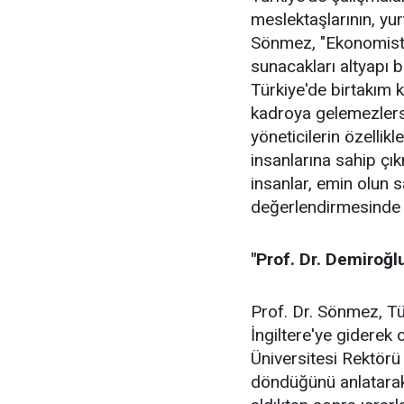
meslektaşlarının, yur
Sönmez, "Ekonomistle
sunacakları altyapı b
Türkiye'de birtakım 
kadroya gelemezlerse
yöneticilerin özellikl
insanlarına sahip çı
insanlar, emin olun 
değerlendirmesinde 
"Prof. Dr. Demiroğ
Prof. Dr. Sönmez, Tü
İngiltere'ye gidere
Üniversitesi Rektörü
döndüğünü anlatarak