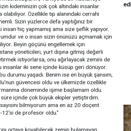
ed
izin kıdeminizin çok çok altındaki insanlar
olabiliyor. Özellikle tıp alanındaki cerrahi
emli. Sizin yüzlerce defa yaptığınız bir
ki insan hiç yapmamış ama size şeflik yapıyor.
rumdur ve o insan sizin önünüzü açmamak için
iliyor. Beyin göçünü engellemek için
stane yöneticileri, yurt dışına gitmiş değerli
etirmek istiyorlarsa, onu ağırlayacak zemini de
u insanlar iki sene içinde küsüp geri dönüyor.
bu durumu yaşadı. Benim ise en büyük şansım,
u'nun güvencesi oldu ve ülkemizde özellikle
 tırmanma döneminde işime başlamam oldu.
 süre içinde çok büyük ekipler yetiştirdim.
 sayısını bilmiyorum ama en az 20 doçent
-12'si de profesör oldu."
arını ortaya koyabilecek zemin bulamayan