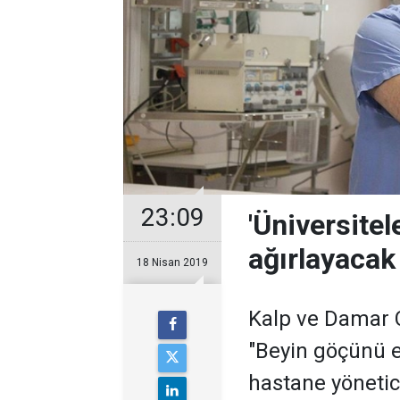
23:09
'Üniversitel
ağırlayacak
18 Nisan 2019
Kalp ve Damar C
"Beyin göçünü e
hastane yönetici