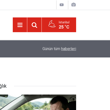
İstanbul
25 °C
20:00
Filistin Konvoyu'na katılan Fransız aktivist Müs
Günün tüm
haberleri
ğlık