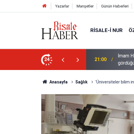
Yazarlar
Manşetler
Günün Haberleri
RISALE-I NUR
Ö
İmam Ha
gün batımı
24
21:00
gördüğü
Anasayfa
Sağlık
'Üniversiteler bilim 