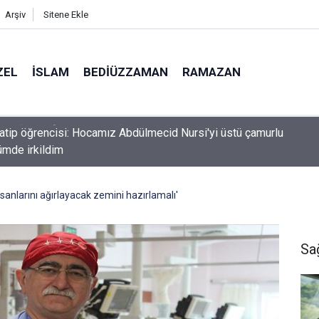
Arşiv
Sitene Ekle
ZEL
İSLAM
BEDIÜZZAMAN
RAMAZAN
tip öğrencisi: Hocamız Abdülmecid Nursi'yi üstü çamurlu
mde irkildim
insanlarını ağırlayacak zemini hazırlamalı'
Sa