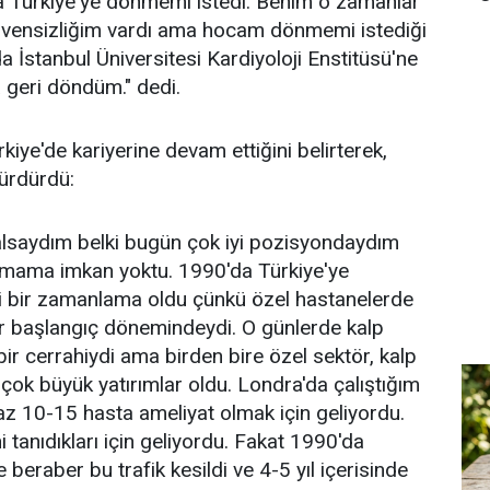
la Türkiye'ye dönmemi istedi. Benim o zamanlar
vensizliğim vardı ama hocam dönmemi istediği
a İstanbul Üniversitesi Kardiyoloji Enstitüsü'ne
 geri döndüm." dedi.
iye'de kariyerine devam ettiğini belirterek,
ürdürdü:
kalsaydım belki bugün çok iyi pozisyondaydım
şmama imkan yoktu. 1990'da Türkiye'ye
 bir zamanlama oldu çünkü özel hastanelerde
ir başlangıç dönemindeydi. O günlerde kalp
bir cerrahiydi ama birden bire özel sektör, kalp
 çok büyük yatırımlar oldu. Londra'da çalıştığım
z 10-15 hasta ameliyat olmak için geliyordu.
 tanıdıkları için geliyordu. Fakat 1990'da
beraber bu trafik kesildi ve 4-5 yıl içerisinde