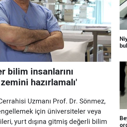
Niy
bu
er bilim insanlarını
 zemini hazırlamalı'
errahisi Uzmanı Prof. Dr. Sönmez,
ngellemek için üniversiteler veya
Be
leri, yurt dışına gitmiş değerli bilim
or