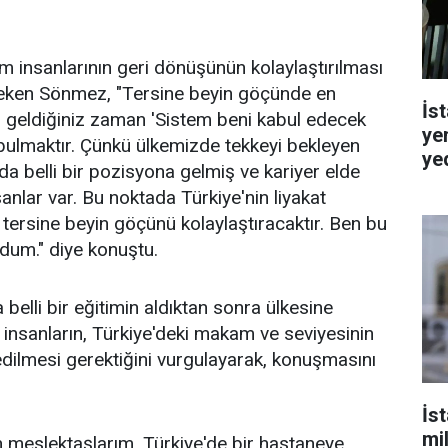
im insanlarının geri dönüşünün kolaylaştırılması
 çeken Sönmez, "Tersine beyin göçünde en
İst
p geldiğiniz zaman 'Sistem beni kabul edecek
ye
bulmaktır. Çünkü ülkemizde tekkeyi bekleyen
ye
ıda belli bir pozisyona gelmiş ve kariyer elde
anlar var. Bu noktada Türkiye'nin liyakat
tersine beyin göçünü kolaylaştıracaktır. Ben bu
dum." diye konuştu.
belli bir eğitimin aldıktan sonra ülkesine
insanların, Türkiye'deki makam ve seviyesinin
 edilmesi gerektiğini vurgulayarak, konuşmasını
İs
mi
 meslektaşlarım, Türkiye'de bir hastaneye