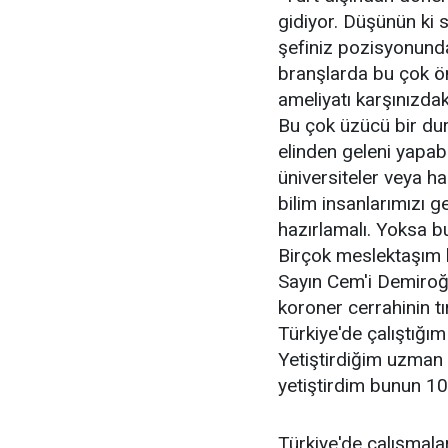
gidiyor. Düşünün ki s
şefiniz pozisyonunda 
branşlarda bu çok ön
ameliyatı karşınızda
Bu çok üzücü bir du
elinden geleni yapab
üniversiteler veya ha
bilim insanlarımızı g
hazırlamalı. Yoksa b
Birçok meslektaşım 
Sayın Cem'i Demiroğl
koroner cerrahinin
Türkiye'de çalıştığım
Yetiştirdiğim uzman
yetiştirdim bunun 10
Türkiye'de çalışmal