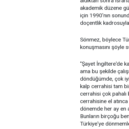
aldıktan sonra ısrar
akademik düzene gü
için 1990'nın sonund
doçentlik kadrosuyla
Sönmez, böylece Türk
konuşmasını şöyle s
"Şayet İngiltere'de 
ama bu şekilde çalı
döndüğümde, çok iyi
kalp cerrahisi tam b
cerrahisi çok pahalı 
cerrahisine el atınca
dönemde her ay en a
Bunların birçoğu beni
Türkiye'ye dönmemle 