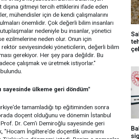
t dışına gitmeyi tercih ettiklerini ifade eden
r, mühendisler için de kendi çalışmalarını
ulmaları önemlidir. Çok değerli bilim insanları
kutuplaşmalar nedeniyle bu insanlar, yönetici
Sa
 ezilmelerine neden olur. Onun için
te
e rektör seviyesindeki yöneticilerin, değerli bilim
çe
kması gerekiyor. Her şey para değildir. Bu
sadece çalışmak ve üretmek istiyorlar."
bulundu.
lu sayesinde ülkeme geri döndüm"
rkiye'de tamamladığı tıp eğitiminden sonra
k orada doçent olduğunu ve dönemin İstanbul
 Prof. Dr. Cem'i Demiroğlu sayesinde geri
Ba
, "Hocam İngiltere'de doçentlik unvanımı
sig