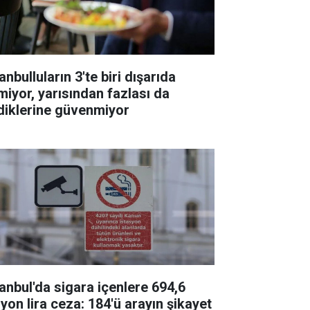
anbulluların 3'te biri dışarıda
miyor, yarısından fazlası da
diklerine güvenmiyor
tanbul'da sigara içenlere 694,6
lyon lira ceza: 184'ü arayın şikayet