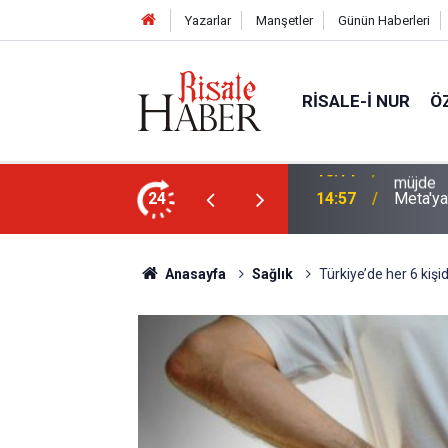
Yazarlar
Manşetler
Günün Haberleri
RISALE-I NUR
Ö
i talebesine gösterdiği vefa ve verdiği
24
14:57
Meta'ya
Anasayfa
Sağlık
Türkiye’de her 6 kişi