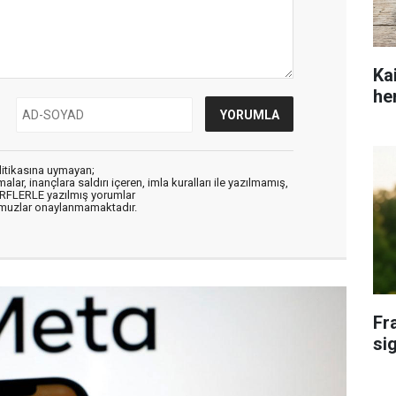
Ka
he
litikasına uymayan;
alar, inançlara saldırı içeren, imla kuralları ile yazılmamış,
ARFLERLE yazılmış yorumlar
muzlar onaylanmamaktadır.
Fr
si