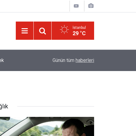
İstanbul
29 °C
ek
13:40
Çile çekilen yol!
Günün tüm
haberleri
ğlık