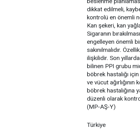
beslenme planlamasın
dikkat edilmeli, kayb
kontrolü en önemli no
Kan şekeri, kan yağla
Sigaranın bırakılması
engelleyen önemli bi
sakınılmalıdır. Özelli
ilişkilidir. Son yılla
bilinen PPI grubu mid
böbrek hastalığı için r
ve vücut ağırlığının k
böbrek hastalığına ya
düzenli olarak kont
(MP-AŞ-Y)
Türkiye