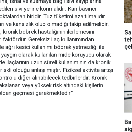
a, ishal ve kusmaya bağlı sıvı kayıplarına
edilen sıvı yerine konmalıdır. Kan basıncı
ktalardan biridir. Tuz tüketimi azaltılmalıdır.
rı ve kansızlık olup olmadığı takip edilmelidir.
, kronik böbrek hastalığının ilerlemesini
Sa
te
r faktördür. Gereksiz ilaç kullanımından
çe
kle ağrı kesici kullanımı böbrek yetmezliği ile
rda yaygın olarak kullanılan mide koruyucu olarak
e ilaçlarının uzun süreli kullanımının da kronik
iskli olduğu anlaşılmıştır. Fiziksel aktivite artışı
ontrolü diğer alınabilecek tedbirlerdir. Kronik
kalanan veya yüksek risk altındaki kişilerin
rolden geçmesi gerekmektedir.”
Ba
sig