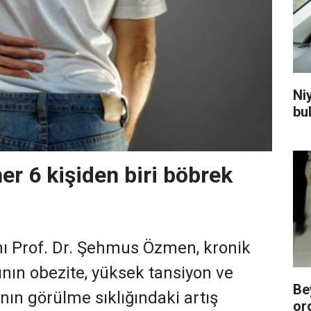
Niy
bu
er 6 kişiden biri böbrek
nı Prof. Dr. Şehmus Özmen, kronik
ının obezite, yüksek tansiyon ve
Be
nın görülme sıklığındaki artış
or