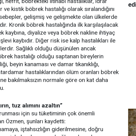
, nefrit, böbrekteki iltihabi hastalıklar, idrar
ed
 ve kistik böbrek hastalığı olarak sıralandığını
ebepler, gelişmiş ve gelişmekte olan ülkelerde
dir. Kronik böbrek hastalığında ilk karşılaşılacak
k kaybına, diyalize veya böbrek nakline ihtiyaç
evi kaybıdır. Diğer risk ise kalp hastalıkları ile
lerdir. Sağlıklı olduğu düşünülen ancak
brek hastalığı olduğu saptanan bireylerin
iği, beyin kanaması ve damar tıkanıklığı,
 atardamar hastalıklarından ölüm oranları böbrek
yine bakılmaksızın normale göre on kat daha
u.
ırın, tuz alımını azaltın”
runması için su tüketiminin çok önemli
n Özmen, şunları kaydetti:
mamaya, iştahsızlığın giderilmesine, doğru