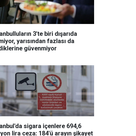
anbulluların 3'te biri dışarıda
miyor, yarısından fazlası da
diklerine güvenmiyor
tanbul'da sigara içenlere 694,6
lyon lira ceza: 184'ü arayın şikayet