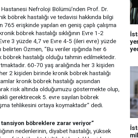
 Hastanesi Nefroloji Bölümü’nden Prof. Dr.
 böbrek hastalığı ve tedavisi hakkında bilgi
in 765 erişkinde yapılan en geniş çaplı çalışma
ronik böbrek hastalığı sıklığının Evre 1-2
İst
Evre 3 yüzde 4,7 ve Evre 4-5 (ileri evre) yüzde
ye
ye
 belirten Özmen, “Bu veriler ışığında her 6
ik böbrek hastalığı olduğu tahmin edilmektedir.
 artmaktadır. 60-70 yaş aralığında her 3 kişiden
her 2 kişiden birinde kronik böbrek hastalığı
kamlar kronik böbrek hastalığı açısından
arak risk altında olduğumuzu göstermekte olup,
kli gerektirecek 5. evre sayılan böbrek
aşma tehlikesini ortaya koymaktadır” dedi.
 tansiyon böbreklere zarar veriyor”
İs
ğının nedenlerinin, diyabet hastalığı, yüksek
mi