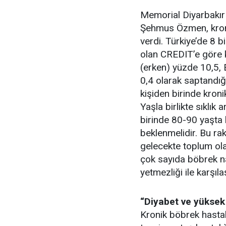
Memorial Diyarbakır
Şehmus Özmen, kronik
verdi. Türkiye’de 8 b
olan CREDIT’e göre k
(erken) yüzde 10,5, 
0,4 olarak saptandığı
kişiden birinde kron
Yaşla birlikte sıklık
birinde 80-90 yaşta 
beklenmelidir. Bu ra
gelecekte toplum ol
çok sayıda böbrek na
yetmezliği ile karşıl
“Diyabet ve yüksek
Kronik böbrek hastalı