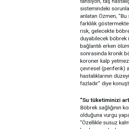
tansiyon, taş hastalığı
sistemindeki sorunlar
anlatan Özmen, “Bu s
farklılık göstermekte
risk, gelecekte böbre
duyabilecek böbrek işl
bağlantılı erken ölüm
sonrasında kronik bö
koroner kalp yetmezl
çevresel (periferik)
hastalıklarının düze
fazladır” diye konuşt
“Su tüketiminizi art
Böbrek sağlığının ko
olduğuna vurgu yapa
“Özellikle susuz kal