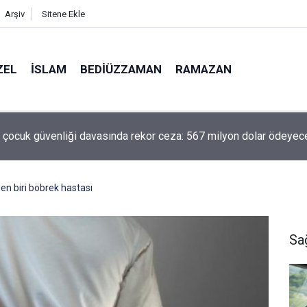
Arşiv
Sitene Ekle
ZEL
İSLAM
BEDIÜZZAMAN
RAMAZAN
 çocuk güvenliği davasında rekor ceza: 567 milyon dolar ödeyec
den biri böbrek hastası
Sa