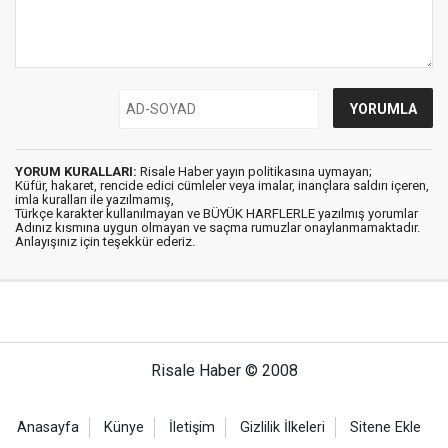
YORUM KURALLARI:
Risale Haber yayın politikasına uymayan;
Küfür, hakaret, rencide edici cümleler veya imalar, inançlara saldırı içeren,
imla kuralları ile yazılmamış,
Türkçe karakter kullanılmayan ve BÜYÜK HARFLERLE yazılmış yorumlar
Adınız kısmına uygun olmayan ve saçma rumuzlar onaylanmamaktadır.
Anlayışınız için teşekkür ederiz.
Risale Haber © 2008
Anasayfa
Künye
İletişim
Gizlilik İlkeleri
Sitene Ekle