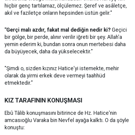
hiçbir genç tartılamaz, ölçülemez. Şeref ve asâletçe,
akıl ve faziletçe onların hepsinden üstün gelir."
"Gerçi malı azdır, fakat mal dediğin nedir ki?
Geçici
bir gölge, bir perde, alınır verilir iğreti bir şey. Allah'a
yemin ederim ki, bundan sonra onun mertebesi daha
da büyüyecek, daha da yükselecektir."
"Şimdi o, sizden kızınız Hatice'yi istemekte, mehir
olarak da yirmi erkek deve vermeyi taahhüd
etmektedir."
KIZ TARAFININ KONUŞMASI
Ebû Tâlib konuşmasını bitirince de Hz. Hatice'nin
amcasıoğlu Varaka bin Nevfel ayağa kalktı. O da şöyle
konuştu: