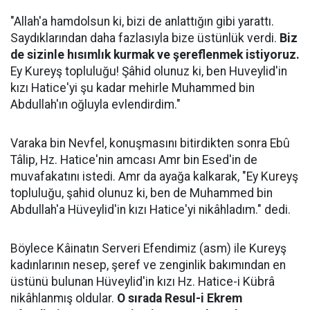
"Allah'a hamdolsun ki, bizi de anlattığın gibi yarattı.
Saydıklarından daha fazlasıyla bize üstünlük verdi.
Biz
de sizinle hısımlık kurmak ve şereflenmek istiyoruz.
Ey Kureyş topluluğu! Şâhid olunuz ki, ben Huveylid'in
kızı Hatice'yi şu kadar mehirle Muhammed bin
Abdullah'ın oğluyla evlendirdim."
Varaka bin Nevfel, konuşmasını bitirdikten sonra Ebû
Tâlip, Hz. Hatice'nin amcası Amr bin Esed'in de
muvafakatını istedi. Amr da ayağa kalkarak, "Ey Kureyş
topluluğu, şahid olunuz ki, ben de Muhammed bin
Abdullah'a Hüveylid'in kızı Hatice'yi nikâhladım." dedi.
Böylece Kâinatın Serveri Efendimiz (asm) ile Kureyş
kadınlarının nesep, şeref ve zenginlik bakımından en
üstünü bulunan Hüveylid'in kızı Hz. Hatice-i Kübrâ
nikâhlanmış oldular.
O sırada Resul-i Ekrem