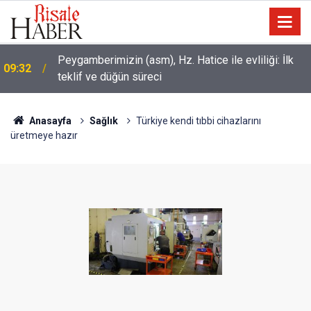
Dünya Müslüman Alimler Birliği: Mekke
09:01
Anlaşması'na diğer İslam ülkeleri de dahil olmalı
Anasayfa
Sağlık
Türkiye kendi tıbbi cihazlarını
üretmeye hazır