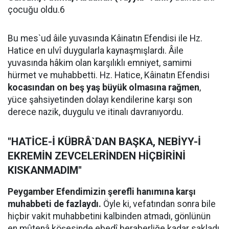
çocuğu oldu.6
Bu mes`ud âile yuvasında Kâinatın Efendisi ile Hz.
Hatice en ulvî duygularla kaynaşmışlardı. Âile
yuvasında hâkim olan karşılıklı emniyet, samimi
hürmet ve muhabbetti. Hz. Hatice, Kâinatın Efendisi
kocasından on beş yaş büyük olmasına rağmen
,
yüce şahsiyetinden dolayı kendilerine karşı son
derece nazik, duygulu ve itinalı davranıyordu.
"HATİCE-İ KÜBRÂ`DAN BAŞKA, NEBİYY-İ
EKREMİN ZEVCELERİNDEN HİÇBİRİNİ
KISKANMADIM"
Peygamber Efendimizin şerefli hanımına karşı
muhabbeti de fazlaydı.
Öyle ki, vefatından sonra bile
hiçbir vakit muhabbetini kalbinden atmadı, gönlünün
en mûtenâ köşesinde ebedî beraberliğe kadar sakladı.