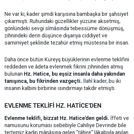
Ne var ki, kader şimdi karşısına bambaşka bir şahsiyet
çıkarmıştı. Ruhundaki güzellikler yüzüne aksetmiş,
gönlündeki sevgi sîmâsında tebessüme dönüşmüş,
zihnindeki derin düşünce dışarıya ciddiyet ve
samimiyet şeklinde tezahür etmiş müstesna bir insan.
Daha önce bütün Kureyş büyüklerinin evlenme teklifini
reddeden ve âdeta evlenmek fikrini zihninden atmış
bulunan
Hz. Hatice, bu eşsiz insanla daha yakından
tanışınca, bu fikrinden vazgeçti.
İlahî kader, bu iki
insanın kalbini birbirine ısındırmayı takdir etmişti.
EVLENME TEKLİFİ HZ. HATİCE'DEN
Evlenme teklifi, bizzat Hz. Hatice'den geldi.
İffeti ve
namusunu koruması sebebiyle Cahiliye Devrinde bile
tertemiz kadın mânâsına gelen "tâhire" lâkabıyla anılan