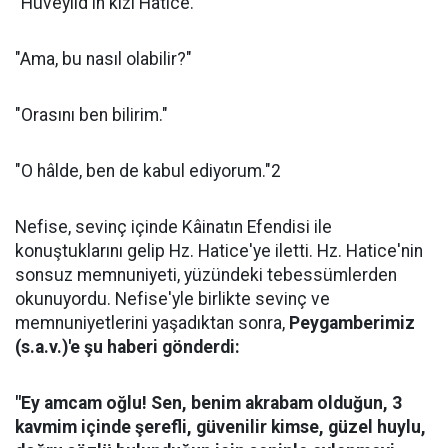
"Hüveylid'in kızı Hatice."
"Ama, bu nasıl olabilir?"
"Orasını ben bilirim."
"O hâlde, ben de kabul ediyorum."2
Nefise, sevinç içinde Kâinatın Efendisi ile
konuştuklarını gelip Hz. Hatice'ye iletti. Hz. Hatice'nin
sonsuz memnuniyeti, yüzündeki tebessümlerden
okunuyordu. Nefise'yle birlikte sevinç ve
memnuniyetlerini yaşadıktan sonra,
Peygamberimiz
(s.a.v.)'e şu haberi gönderdi:
"Ey amcam oğlu! Sen, benim akrabam olduğun, 3
kavmim içinde şerefli, güvenilir kimse, güzel huylu,