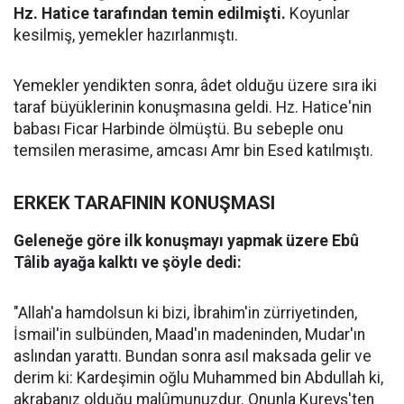
Hz. Hatice tarafından temin edilmişti.
Koyunlar
kesilmiş, yemekler hazırlanmıştı.
Yemekler yendikten sonra, âdet olduğu üzere sıra iki
taraf büyüklerinin konuşmasına geldi. Hz. Hatice'nin
babası Ficar Harbinde ölmüştü. Bu sebeple onu
temsilen merasime, amcası Amr bin Esed katılmıştı.
ERKEK TARAFININ KONUŞMASI
Geleneğe göre ilk konuşmayı yapmak üzere Ebû
Tâlib ayağa kalktı ve şöyle dedi:
"Allah'a hamdolsun ki bizi, İbrahim'in zürriyetinden,
İsmail'in sulbünden, Maad'ın madeninden, Mudar'ın
aslından yarattı. Bundan sonra asıl maksada gelir ve
derim ki: Kardeşimin oğlu Muhammed bin Abdullah ki,
akrabanız olduğu malûmunuzdur. Onunla Kureyş'ten