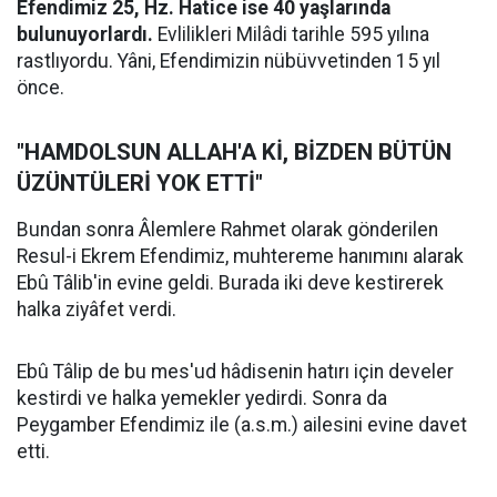
Efendimiz 25, Hz. Hatice ise 40 yaşlarında
bulunuyorlardı.
Evlilikleri Milâdi tarihle 595 yılına
rastlıyordu. Yâni, Efendimizin nübüvvetinden 15 yıl
önce.
"HAMDOLSUN ALLAH'A Kİ, BİZDEN BÜTÜN
ÜZÜNTÜLERİ YOK ETTİ"
Bundan sonra Âlemlere Rahmet olarak gönderilen
Resul-i Ekrem Efendimiz, muhtereme hanımını alarak
Ebû Tâlib'in evine geldi. Burada iki deve kestirerek
halka ziyâfet verdi.
Ebû Tâlip de bu mes'ud hâdisenin hatırı için develer
kestirdi ve halka yemekler yedirdi. Sonra da
Peygamber Efendimiz ile (a.s.m.) ailesini evine davet
etti.