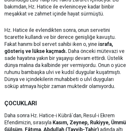
bakımdan, Hz. Hatice ile evleninceye kadar binbir
meşakkat ve zahmet içinde hayat sürmüştü.
Hz. Hatice ile evlendikten sonra, onun servetini
ticarette kullandı ve bir derece genişliğe kavuştu.
Fakat hanımı bol servet sahibi iken o, yine
israfa,
gösteriş ve lükse kaçmadı.
Daha önceki mütevazi ve
sade hayatına yakın bir yaşayışı devam ettirdi. Üstelik
dünya malına da kalbinde yer vermiyordu. Onun o yüce
ruhunu bambaşka ulvi ve kudsî duygular kuşatmıştı.
Dünya ve içindekilerin muhabbeti o ulvî duyguları
söküp atmaya hiçbir zaman muktedir olamıyordu.
ÇOCUKLARI
Daha sonra Hz. Hatice-i Kübrâ`dan, Resul-i Ekrem
Efendimizin, sırasıyla
Kasım, Zeynep, Rukiyye, Ümmü
Gülsüm, Fâtıma, Abdullah (Tayyib-Tahir)
adında altı