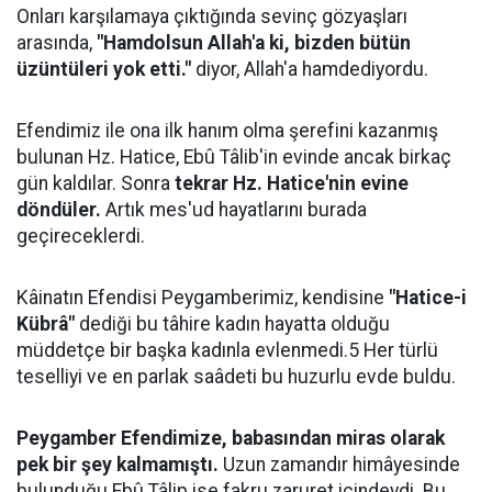
Onları karşılamaya çıktığında sevinç gözyaşları
arasında,
"Hamdolsun Allah'a ki, bizden bütün
üzüntüleri yok etti."
diyor, Allah'a hamdediyordu.
Efendimiz ile ona ilk hanım olma şerefini kazanmış
bulunan Hz. Hatice, Ebû Tâlib'in evinde ancak birkaç
gün kaldılar. Sonra
tekrar Hz. Hatice'nin evine
döndüler.
Artık mes'ud hayatlarını burada
geçireceklerdi.
Kâinatın Efendisi Peygamberimiz, kendisine
"Hatice-i
Kübrâ"
dediği bu tâhire kadın hayatta olduğu
müddetçe bir başka kadınla evlenmedi.5 Her türlü
teselliyi ve en parlak saâdeti bu huzurlu evde buldu.
Peygamber Efendimize, babasından miras olarak
pek bir şey kalmamıştı.
Uzun zamandır himâyesinde
bulunduğu Ebû Tâlip ise fakru zaruret içindeydi. Bu