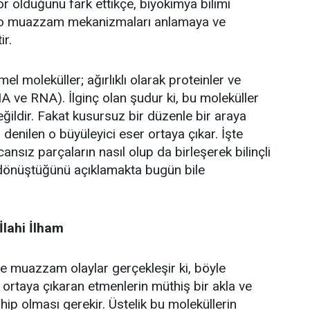
r olduğunu fark ettikçe, biyokimya bilimi
ki o muazzam mekanizmaları anlamaya ve
ir.
mel moleküller; ağırlıklı olarak proteinler ve
NA ve RNA). İlginç olan şudur ki, bu moleküller
eğildir. Fakat kusursuz bir düzenle bir araya
" denilen o büyüleyici eser ortaya çıkar. İşte
cansız parçaların nasıl olup da birleşerek bilinçli
dönüştüğünü açıklamakta bugün bile
lahi İlham
le muazzam olaylar gerçekleşir ki, böyle
ortaya çıkaran etmenlerin müthiş bir akla ve
hip olması gerekir. Üstelik bu moleküllerin