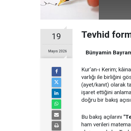
Tevhid form
19
Mayıs 2026
Bünyamin Bayra
Kur’an-ı Kerim; kâinatı
varlığı ile birliğini 
(ayet/kanıt) olarak t
işaret ettiğini anlam
doğru bir bakış açısı
Bu bakış açılarını
"T
ham verileri matemat