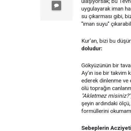
ulaşıyorsak; bu Tevh
uygulayarak iman hak
su çıkarması gibi, b
"iman suyu" çıkarabili
Kur’an, bizi bu düş
doludur:
Gökyüzünün bir tavan
Ay’ın ise bir takvim 
ederek dinlenme ve 
ölü toprağın canlanm
"Akletmez misiniz?
şeyin ardındaki ölçü
formüllerini okumam
Sebeplerin Acziyet