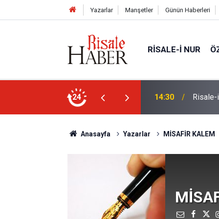
Yazarlar
Manşetler
Günün Haberleri
RISALE-I NUR
Ö
Ünivers
ne, başkasına değil!
24
14:00
atabilir'
Anasayfa
Yazarlar
MİSAFİR KALEM
MİSA