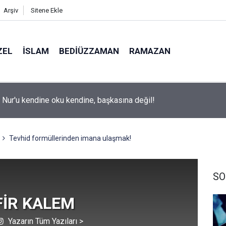
Arşiv
Sitene Ekle
ZEL
İSLAM
BEDIÜZZAMAN
RAMAZAN
ite adaylarına 'Sosyal medyanın yönlendirdiği tercihler kariyeri ri
 uyarısı
Tevhid formüllerinden imana ulaşmak!
SO
FİR KALEM
Yazarın Tüm Yazıları >