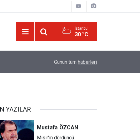
İstanbul
30 °C
ske
11:02
Türkiye-Suudi Arabistan-Pakistan Anlaşması ve 
Günün tüm
haberleri
N YAZILAR
Mustafa
ÖZCAN
Mısır'ın dördüncü