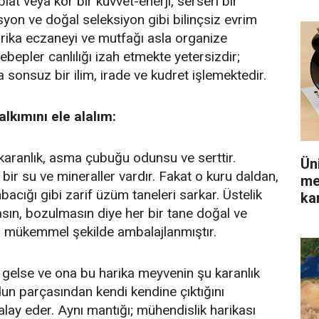
at veya kör bir kuvvet-enerji, serseri bir
yon ve doğal seleksiyon gibi bilinçsiz evrim
rika eczaneyi ve mutfağı asla organize
epler canlılığı izah etmekte yetersizdir;
 sonsuz bir ilim, irade ve kudret işlemektedir.
lkımını ele alalım:
aranlık, asma çubuğu odunsu ve serttir.
Ün
bir su ve mineraller vardır. Fakat o kuru daldan,
me
bacığı gibi zarif üzüm taneleri sarkar. Üstelik
kar
asın, bozulmasın diye her bir tane doğal ve
a mükemmel şekilde ambalajlanmıştır.
gelse ve ona bu harika meyvenin şu karanlık
un parçasından kendi kendine çıktığını
 alay eder. Aynı mantığı; mühendislik harikası