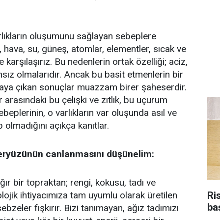
rlıkların oluşumunu sağlayan sebeplere
 hava, su, güneş, atomlar, elementler, sıcak ve
 karşılaşırız. Bu nedenlerin ortak özelliği; aciz,
nsız olmalarıdır. Ancak bu basit etmenlerin bir
taya çıkan sonuçlar muazzam birer şaheserdir.
 arasındaki bu çelişki ve zıtlık, bu uçurum
ebeplerinin, o varlıkların var oluşunda asıl ve
p olmadığını açıkça kanıtlar.
yeryüzünün canlanmasını düşünelim:
ğır bir topraktan; rengi, kokusu, tadı ve
Ri
olojik ihtiyacımıza tam uyumlu olarak üretilen
ba
sebzeler fışkırır. Bizi tanımayan, ağız tadımızı