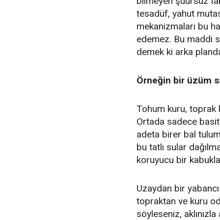
bilmeyen şuursuz tabi
tesadüf, yahut mutas
mekanizmaları bu ha
edemez. Bu maddi seb
demek ki arka planda
Örneğin bir üzüm sa
Tohum kuru, toprak k
Ortada sadece basit 
adeta birer bal tulum
bu tatlı sular dağılm
koruyucu bir kabukl
Uzaydan bir yabancı 
topraktan ve kuru od
söyleseniz, aklınızla