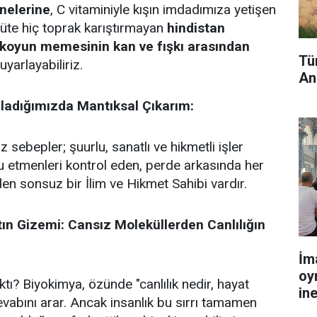
anelerine
, C vitaminiyle kışın imdadımıza yetişen
 süte hiç toprak karıştırmayan
hindistan
/koyun memesinin kan ve fışkı arasından
Tü
uyarlayabiliriz.
An
adığımızda Mantıksal Çıkarım:
z sebepler; şuurlu, sanatlı ve hikmetli işler
 etmenleri kontrol eden, perde arkasında her
den sonsuz bir İlim ve Hikmet Sahibi vardır.
ın Gizemi: Cansız Moleküllerden Canlılığın
İm
oy
ktı? Biyokimya, özünde "canlılık nedir, hayat
in
evabını arar. Ancak insanlık bu sırrı tamamen