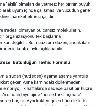
a "akıllı" olmaları da yetmez; her birinin büyük
 olarak uyum içinde çalışması ve vücudun genel
neli hareket etmesi şarttır.
 ve iradesi olmayan bu cansız moleküllerin,
bir organizasyonu tek başlarına
mkün değildir. Bu muazzam düzen, ancak ilahi
 iradenin kontrolüyle açıklanabilir.
cresel Bütünlüğün Tevhid Formülü
damla sudan (nutfeden) aşama aşama yaratılış
dikkat çeker. Anne karnındaki döllenmeden
e embriyo, ilk haftalarda sadece basit bir hücre
. Ardından biyolojide "hücre farklılaşması"
süreç başlar: Aynı kökten gelen hücrelerin bir