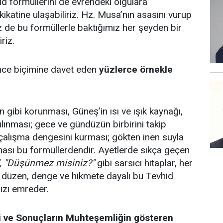
id formüllerini de evrendeki olgulara
ikatine ulaşabiliriz. Hz. Musa’nın asasını vurup
iz de bu formüllerle baktığımız her şeyden bir
riz.
ünce biçimine davet eden
yüzlerce örnekle
 gibi korunması, Güneş’in ısı ve ışık kaynağı,
kılınması; gece ve gündüzün birbirini takip
çalışma dengesini kurması; gökten inen suyla
ası bu formüllerdendir. Ayetlerde sıkça geçen
", "Düşünmez misiniz?"
gibi sarsıcı hitaplar, her
, düzen, denge ve hikmete dayalı bu Tevhid
ızı emreder.
i ve Sonuçların Muhteşemliğin gösteren