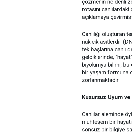
çözmenin ne denli zo
rotasını canlılarda
açıklamaya çevirmişt
Canlılığı oluşturan te
nükleik asitlerdir (D
tek başlarına canlı d
geldiklerinde, "hayat
biyokimya bilimi, bu 
bir yaşam formuna 
zorlanmaktadır.
Kusursuz Uyum ve İ
Canlılar aleminde öy
muhteşem bir hayatı 
sonsuz bir bilgiye sa