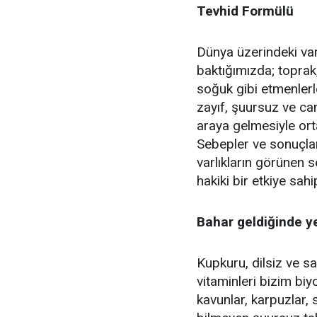
Tevhid Formülü
Dünya üzerindeki va
baktığımızda; toprak,
soğuk gibi etmenlerle
zayıf, şuursuz ve ca
araya gelmesiyle or
Sebepler ve sonuçlar
varlıkların görünen s
hakiki bir etkiye sahi
Bahar geldiğinde 
Kupkuru, dilsiz ve sa
vitaminleri bizim biy
kavunlar, karpuzlar, 