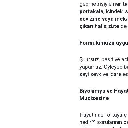
geometrisiyle
nar t
portakala
, içindeki
cevizine veya inek
çıkan halis süte
de 
Formülümüzü uygul
Şuursuz, basit ve aci
yapamaz. Öyleyse bu
şeyi sevk ve idare e
Biyokimya ve Hayat
Mucizesine
Hayat nasıl ortaya çı
nedir?" sorularının c