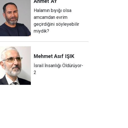
Ahmet
AY
Halamın bıyığı olsa
amcamdan evrim
geçirdiğini söyleyebilir
miydik?
Mehmet Asıf
IŞIK
İsrail İnsanlığı Öldürüyor-
2