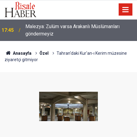
16:15
Dünyanın aktif hizmet veren en eski 5 kütüphanesi
Anasayfa
Özel
Tahran'daki Kur'an-ı Kerim müzesine
ziyaretçi gitmiyor