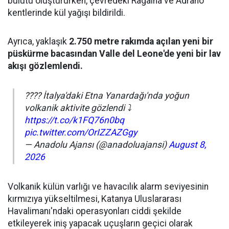
bulutu oluştururken, çevredeki Ragalna ve Adrano
kentlerinde kül yağışı bildirildi.
Ayrıca, yaklaşık
2.750 metre rakımda açılan yeni bir
püskürme bacasından Valle del Leone'de yeni bir lav
akışı gözlemlendi.
???? İtalya'daki Etna Yanardağı'nda yoğun
volkanik aktivite gözlendi ⤵️
https://t.co/k1FQ76n0bq
pic.twitter.com/OrIZZAZGgy
— Anadolu Ajansı (@anadoluajansi)
August 8,
2026
Volkanik külün varlığı ve havacılık alarm seviyesinin
kırmızıya yükseltilmesi, Katanya Uluslararası
Havalimanı'ndaki operasyonları ciddi şekilde
etkileyerek iniş yapacak uçuşların geçici olarak