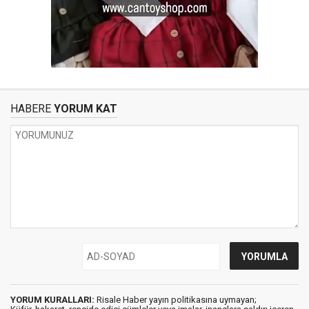
HABERE
YORUM KAT
YORUM KURALLARI:
Risale Haber yayın politikasına uymayan;