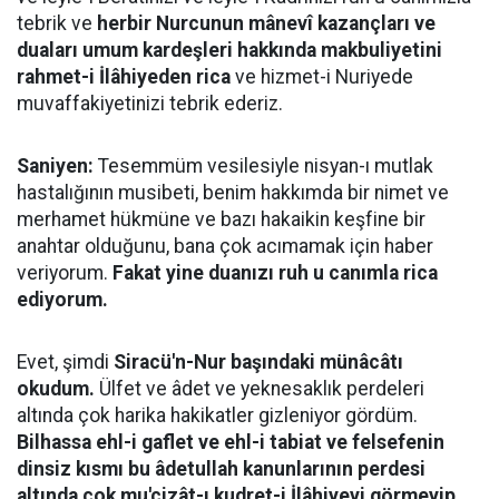
tebrik ve
herbir Nurcunun mânevî kazançları ve
duaları umum kardeşleri hakkında makbuliyetini
rahmet-i İlâhiyeden rica
ve hizmet-i Nuriyede
muvaffakiyetinizi tebrik ederiz.
Saniyen:
Tesemmüm vesilesiyle nisyan-ı mutlak
hastalığının musibeti, benim hakkımda bir nimet ve
merhamet hükmüne ve bazı hakaikin keşfine bir
anahtar olduğunu, bana çok acımamak için haber
veriyorum.
Fakat yine duanızı ruh u canımla rica
ediyorum.
Evet, şimdi
Siracü'n-Nur başındaki münâcâtı
okudum.
Ülfet ve âdet ve yeknesaklık perdeleri
altında çok harika hakikatler gizleniyor gördüm.
Bilhassa ehl-i gaflet ve ehl-i tabiat ve felsefenin
dinsiz kısmı bu âdetullah kanunlarının perdesi
altında çok mu'cizât-ı kudret-i İlâhiyeyi görmeyip
,