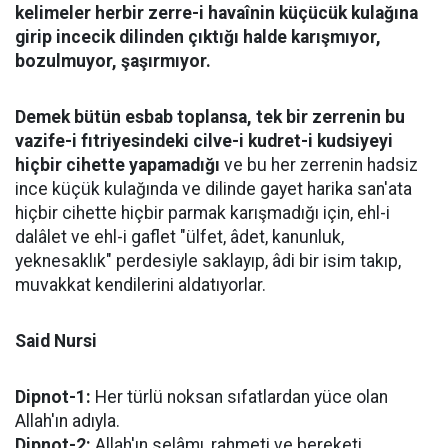
kelimeler herbir zerre-i havaînin küçücük kulağına
girip incecik dilinden çıktığı halde karışmıyor,
bozulmuyor, şaşırmıyor.
Demek bütün esbab toplansa, tek bir zerrenin bu
vazife-i fıtriyesindeki cilve-i kudret-i kudsiyeyi
hiçbir cihette yapamadığı
ve bu her zerrenin hadsiz
ince küçük kulağında ve dilinde gayet harika san'ata
hiçbir cihette hiçbir parmak karışmadığı için, ehl-i
dalâlet ve ehl-i gaflet "ülfet, âdet, kanunluk,
yeknesaklık" perdesiyle saklayıp, âdi bir isim takıp,
muvakkat kendilerini aldatıyorlar.
Said Nursi
Dipnot-1:
Her türlü noksan sıfatlardan yüce olan
Allah'ın adıyla.
Dipnot-2:
Allah'ın selâmı, rahmeti ve bereketi