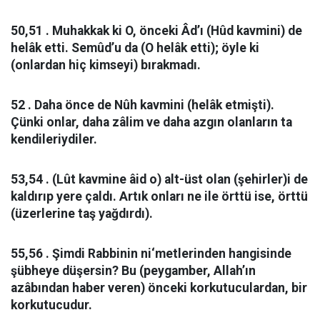
50,51 . Muhakkak ki O, önceki Âd’ı (Hûd kavmini) de
helâk etti. Semûd’u da (O helâk etti); öyle ki
(onlardan hiç kimseyi) bırakmadı.
52 . Daha önce de Nûh kavmini (helâk etmişti).
Çünki onlar, daha zâlim ve daha azgın olanların ta
kendileriydiler.
53,54 . (Lût kavmine âid o) alt-üst olan (şehirler)i de
kaldırıp yere çaldı. Artık onları ne ile örttü ise, örttü
(üzerlerine taş yağdırdı).
55,56 . Şimdi Rabbinin ni‘metlerinden hangisinde
şübheye düşersin? Bu (peygamber, Allah’ın
azâbından haber veren) önceki korkutuculardan, bir
korkutucudur.