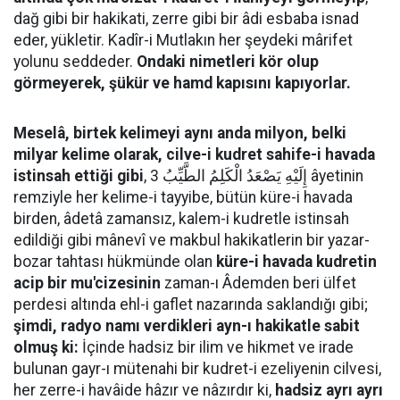
dağ gibi bir hakikati, zerre gibi bir âdi esbaba isnad
eder, yükletir. Kadîr-i Mutlakın her şeydeki mârifet
yolunu seddeder.
Ondaki nimetleri kör olup
görmeyerek, şükür ve hamd kapısını kapıyorlar.
Meselâ, birtek kelimeyi aynı anda milyon, belki
milyar kelime olarak, cilve-i kudret sahife-i havada
istinsah ettiği gibi
, إِلَيْهِ يَصْعَدُ الْكَلِمُ الطَّيِّبُ 3 âyetinin
remziyle her kelime-i tayyibe, bütün küre-i havada
birden, âdetâ zamansız, kalem-i kudretle istinsah
edildiği gibi mânevî ve makbul hakikatlerin bir yazar-
bozar tahtası hükmünde olan
küre-i havada kudretin
acip bir mu'cizesinin
zaman-ı Âdemden beri ülfet
perdesi altında ehl-i gaflet nazarında saklandığı gibi;
şimdi, radyo namı verdikleri ayn-ı hakikatle sabit
olmuş ki:
İçinde hadsiz bir ilim ve hikmet ve irade
bulunan gayr-ı mütenahi bir kudret-i ezeliyenin cilvesi,
her zerre-i havâide hâzır ve nâzırdır ki,
hadsiz ayrı ayrı