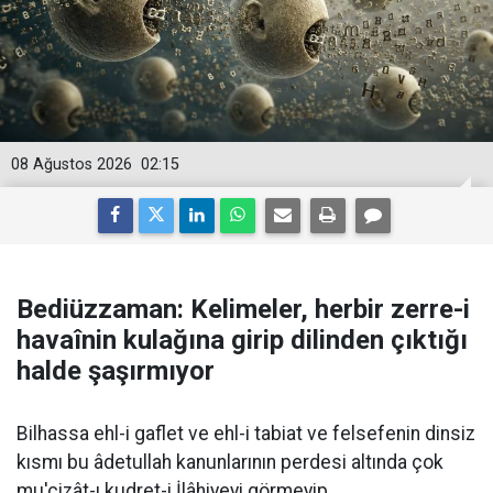
08 Ağustos 2026
02:15
Bediüzzaman: Kelimeler, herbir zerre-i
havaînin kulağına girip dilinden çıktığı
halde şaşırmıyor
Bilhassa ehl-i gaflet ve ehl-i tabiat ve felsefenin dinsiz
kısmı bu âdetullah kanunlarının perdesi altında çok
mu'cizât-ı kudret-i İlâhiyeyi görmeyip