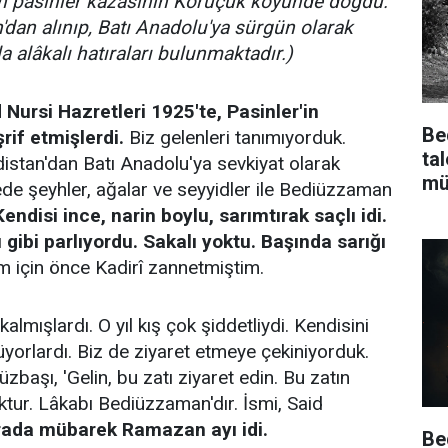
n pasinler kazasının Koruçuk köyünde doğdu.
dan alınıp, Batı Anadolu'ya sürgün olarak
 alâkalı hatıraları bulunmaktadır.)
ursi Hazretleri 1925'te, Pasinler'in
Be
if etmişlerdi.
Biz gelenleri tanımıyorduk.
ta
istan'dan Batı Anadolu'ya sevkiyat olarak
mü
ede şeyhler, ağalar ve seyyidler ile Bediüzzaman
Kendisi ince, narin boylu, sarımtırak saçlı idi.
 gibi parlıyordu. Sakalı yoktu. Başında sarığı
 için önce Kadirî zannetmiştim.
almışlardı. O yıl kış çok şiddetliydi. Kendisini
orlardı. Biz de ziyaret etmeye çekiniyorduk.
üzbaşı, 'Gelin, bu zatı ziyaret edin. Bu zatın
ktur. Lâkabı Bediüzzaman'dır. İsmi, Said
rada mübarek Ramazan ayı idi.
Be