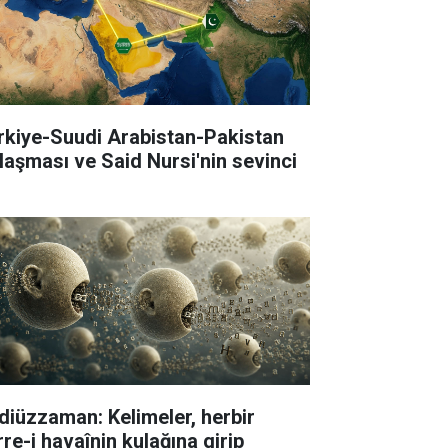
rkiye-Suudi Arabistan-Pakistan
laşması ve Said Nursi'nin sevinci
diüzzaman: Kelimeler, herbir
rre-i havaînin kulağına girip