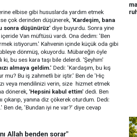
ma
ru
lerine elbise gibi hususlarda yardım etmek
i ise çok derinden düşünerek,
'Kardeşim, bana
u sonra düşünürüz'
diye buyurdu. Sonra yine
 içeride Van müftüsü vardı. Ona dedim: 'Ben
rmek istiyorum.' Kahvenin içinde küçük oda gibi
a kıbleye dönmüş, okuyordu. Mübareğin öyle
ı ki, bu ses kara taşı bile delerdi. 'Şeyhim'
nızı almaya geldim.'
Dedi: 'Kardaşım, bu kış
 mu? Bu iş zahmetli bir iştir.' Ben de 'Hiç
zı veya mendilinizi verin, size hizmet etmek
ana dönerek,
'Hepsini kabul ettim'
dedi. Ben
 çıkarıp, yanına diz çökerek oturdum. Dedi:
' Ben de, 'Bundan iyi ne var?' diye cevap
nı Allah benden sorar"