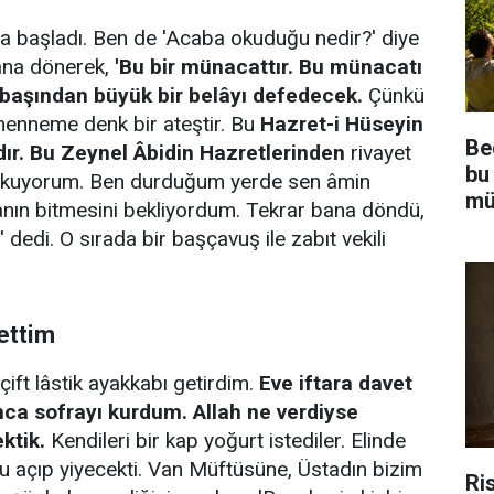
a başladı. Ben de 'Acaba okuduğu nedir?' diye
ana dönerek,
'Bu bir münacattır. Bu münacatı
 başından büyük bir belâyı defedecek.
Çünkü
henneme denk bir ateştir. Bu
Hazret-i Hüseyin
Be
ır. Bu Zeynel Âbidin Hazretlerinden
rivayet
bu
ı okuyorum. Ben durduğum yerde sen âmin
mü
anın bitmesini bekliyordum. Tekrar bana döndü,
dedi. O sırada bir başçavuş ile zabıt vekili
ettim
çift lâstik ayakkabı getirdim.
Eve iftara davet
ınca sofrayı kurdum. Allah ne verdiyse
ktik.
Kendileri bir kap yoğurt istediler. Elinde
nu açıp yiyecekti. Van Müftüsüne, Üstadın bizim
Ris