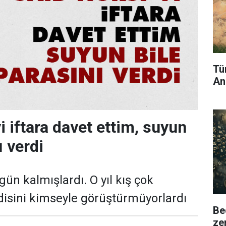
Tü
An
i iftara davet ettim, suyun
ı verdi
gün kalmışlardı. O yıl kış çok
ndisini kimseyle görüştürmüyorlardı
Be
ze