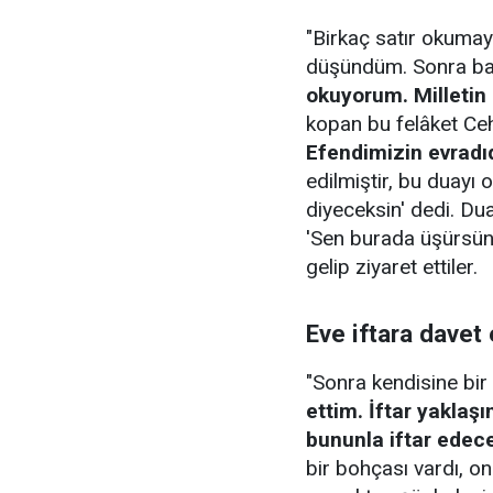
"Birkaç satır okumay
düşündüm. Sonra b
okuyorum. Milletin
kopan bu felâket Ce
Efendimizin evradıd
edilmiştir, bu duay
diyeceksin' dedi. Du
'Sen burada üşürsün' 
gelip ziyaret ettiler.
Eve iftara davet 
"Sonra kendisine bir 
ettim. İftar yaklaş
bununla iftar edece
bir bohçası vardı, o