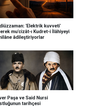
diüzzaman: 'Elektrik kuvveti'
erek mu'cizât-ı Kudret-i İlâhiyeyi
ilâne âdileştiriyorlar
ver Paşa ve Said Nursi
stluğunun tarihçesi