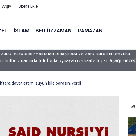
Arşiv
Sitene Ekle
ZEL
İSLAM
BEDIÜZZAMAN
RAMAZAN
, hutbe sırasında telefonla oynayan cemaate tepki: Aşağı inece
 iftara davet ettim, suyun bile parasını verdi
Be