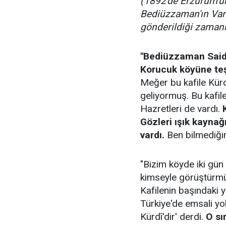
(1892'de Erzurum'u
Bediüzzaman'ın Van'
gönderildiği zamanla
"Bediüzzaman Said N
Korucuk köyüne teşr
Meğer bu kafile Kürd
geliyormuş. Bu kafil
Hazretleri de vardı.
Gözleri ışık kaynağı
vardı.
Ben bilmediğim
"Bizim köyde iki gün k
kimseyle görüştürmüy
Kafilenin başındaki y
Türkiye'de emsali yo
Kürdî'dir' derdi.
O sı