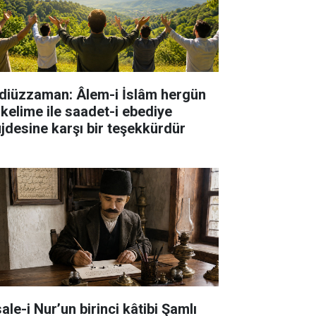
diüzzaman: Âlem-i İslâm hergün
 kelime ile saadet-i ebediye
jdesine karşı bir teşekkürdür
ale-i Nur’un birinci kâtibi Şamlı