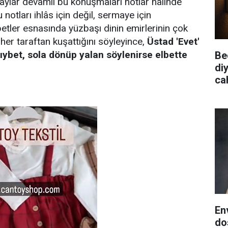
baylar devamlı bu konuşmaları notlar halinde
u notları ihlâs için değil, sermaye için
betler esnasında yüzbaşı dinin emirlerinin çok
 her taraftan kuşattığını söyleyince,
Üstad 'Evet'
ıybet, sola dönüp yalan söylenirse elbette
Be
diy
cah
En
do