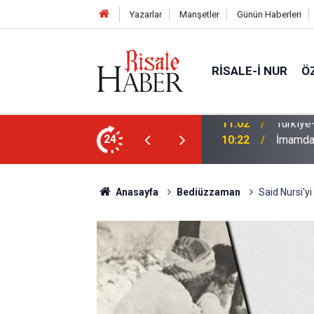
Yazarlar
Manşetler
Günün Haberleri
RISALE-I NUR
Ö
n Anlaşması ve Said Nursi'nin sevinci
24
10:22
İmamdan
Anasayfa
Bediüzzaman
Said Nursi'yi