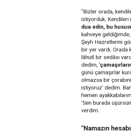
"Bizler orada, kendi
istiyorduk. Kendiler
dua edin, bu husus
kahveye geldiğimde,
Şeyh Hazretlerini gö
bir yer vardı. Orad
lâhutî bir sedâsı vard
dedim,
'çamaşırları
günü çamaşırlar kurur
olmazsa bir çorabını
istiyoruz' dedim. B
hemen ayakkabılarımı
'Sen burada üşürsün.
verdim.
"Namazın hesabı