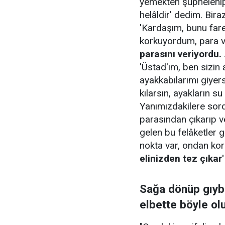
yemekten şüphelenip
helâldir' dedim. Bira
'Kardaşım, bunu far
korkuyordum, para v
parasını veriyordu.
'Üstad'ım, ben sizin 
ayakkabılarımı giyer
kılarsın, ayakların s
Yanımızdakilere sor
parasından çıkarıp v
gelen bu felâketler g
nokta var, ondan ko
elinizden tez çıkar'
Sağa dönüp gıybe
elbette böyle ol