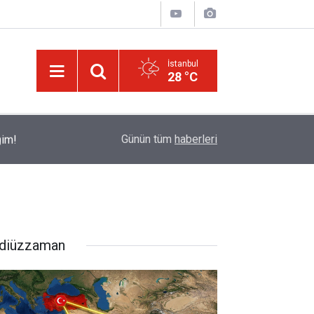
İstanbul
28 °C
ğim!
09:58
Güneş'ten 30 kat büyük dev bir yıldızın ölümü iz
Günün tüm
haberleri
diüzzaman