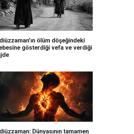
diüzzaman’ın ölüm döşeğindeki
lebesine gösterdiği vefa ve verdiği
jde
diüzzaman: Dünyasının tamamen