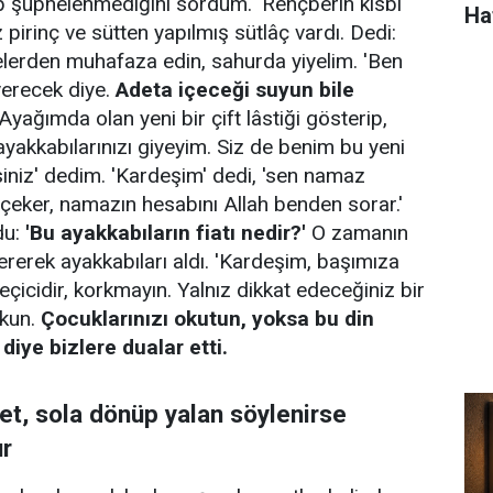
 şüphelenmediğini sordum. 'Rençberin kisbi
Ha
z pirinç ve sütten yapılmış sütlâç vardı. Dedi:
elerden muhafaza edin, sahurda yiyelim. 'Ben
erecek diye.
Adeta içeceği suyun bile
Ayağımda olan yeni bir çift lâstiği gösterip,
ayakkabılarınızı giyeyim. Siz de benim bu yeni
siniz' dedim. 'Kardeşim' dedi, 'sen namaz
u çeker, namazın hesabını Allah benden sorar.'
du:
'Bu ayakkabıların fiatı nedir?'
O zamanın
ererek ayakkabıları aldı. 'Kardeşim, başımıza
eçicidir, korkmayın. Yalnız dikkat edeceğiniz bir
rkun.
Çocuklarınızı okutun, yoksa bu din
 diye bizlere dualar etti.
t, sola dönüp yalan söylenirse
ur